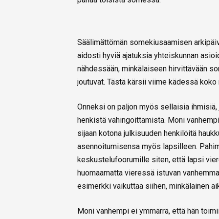
Säälimättömän somekiusaamisen arkipäiväis
aidosti hyviä ajatuksia yhteiskunnan asioi
nähdessään, minkälaiseen hirvittävään s
joutuvat. Tästä kärsii viime kädessä koko
Onneksi on paljon myös sellaisia ihmisiä
henkistä vahingoittamista. Moni vanhempi 
sijaan kotona julkisuuden henkilöitä hau
asennoitumisensa myös lapsilleen. Pahi
keskustelufoorumille siten, että lapsi vier
huomaamatta vieressä istuvan vanhemman k
esimerkki vaikuttaa siihen, minkälainen a
Moni vanhempi ei ymmärrä, että hän toimii