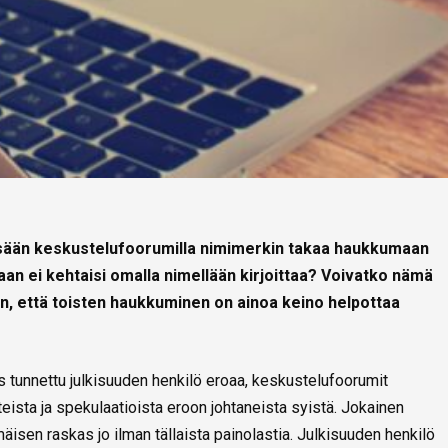
essään keskustelufoorumilla nimimerkin takaa haukkumaan
ukaan ei kehtaisi omalla nimellään kirjoittaa? Voivatko nämä
n, että toisten haukkuminen on ainoa keino helpottaa
os tunnettu julkisuuden henkilö eroaa, keskustelufoorumit
eista ja spekulaatioista eroon johtaneista syistä. Jokainen
äisen raskas jo ilman tällaista painolastia. Julkisuuden henkilö