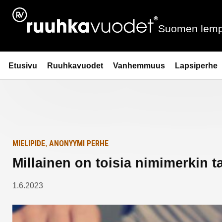
Siirry
Etusivulle
sisältöön
Suomen lemp
Ruuhkavuodet.fi
Etusivu
Ruuhkavuodet
Vanhemmuus
Lapsiperhe
MIELIPIDE
ANONYYMI PERHE
,
Millainen on toisia nimimerkin
1.6.2023