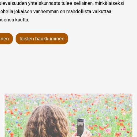
ulevaisuuden yhteiskunnasta tulee sellainen, minkälaiseksi
hella jokaisen vanhemman on mahdollista vaikuttaa
psensa kautta.
inen
toisten haukkuminen