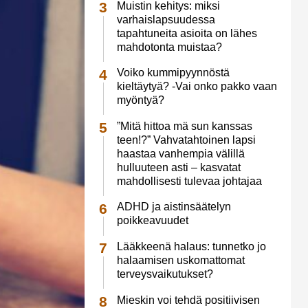
Muistin kehitys: miksi
varhaislapsuudessa
tapahtuneita asioita on lähes
mahdotonta muistaa?
Voiko kummipyynnöstä
kieltäytyä? -Vai onko pakko vaan
myöntyä?
”Mitä hittoa mä sun kanssas
teen!?” Vahvatahtoinen lapsi
haastaa vanhempia välillä
hulluuteen asti – kasvatat
mahdollisesti tulevaa johtajaa
ADHD ja aistinsäätelyn
poikkeavuudet
Lääkkeenä halaus: tunnetko jo
halaamisen uskomattomat
terveysvaikutukset?
Mieskin voi tehdä positiivisen