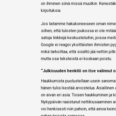
on ihminen siinä missä muutkin. Kenestäkä
kirjoituksia.
Jos laitamme hakukoneeseen oman nimemme
siihen, että tulosten joukossa ei ole mitää
satoja linkkejä keskusteluihin, joissa mei
Google ei reagoi yksittäisten ihmisten pyyn
mikä tarkoittaa, että sisältö jää nettiin pit
mutta osa teksteistä ei koskaan poistu.
“Julkisuuden henkilö on itse valinnut
Haukkumista puolustellaan usein sanomalla,
hänen tulisi kestää arvostelua. Asialline
on aivan eri asia. Toisen haukkuminen ja
Nykypäivän raaistunut nettikiusaaminen av
voi henkisesti niin pahoin, että ainoa kein
pahaa toisista somessa.