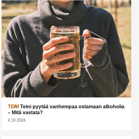
TEINI
Teini pyytää vanhempaa ostamaan alkoholia
– Mitä vastata?
4.10.2024