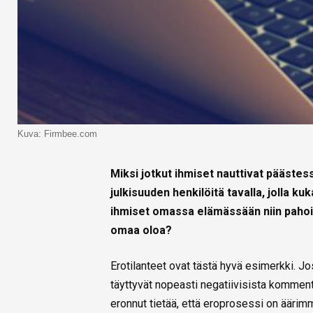
Kuva: Firmbee.com
Miksi jotkut ihmiset nauttivat pääst
julkisuuden henkilöitä tavalla, jolla k
ihmiset omassa elämässään niin pahoi
omaa oloa?
Erotilanteet ovat tästä hyvä esimerkki. J
täyttyvät nopeasti negatiivisista komment
eronnut tietää, että eroprosessi on äärimm