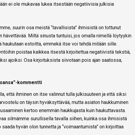
än ei ole mukavaa lukea itsestään negatiivisia julkisia
, suurin osa meistä “tavallisista” ihmisistä on tottunut
n hävettävää. Miltä sinusta tuntuisi, jos omalla nimellä löytyykin
tä haukutaan estoitta, emmekä itse voi tehdä mitään sille.
töihin poistaa kaikkea itsestä kirjoitettua negatiivistä tekstiä,
kiksi ajoiksi. Osa kirjoituksista siivotaan pois ajan saatossa,
 osansa”-kommentti
 että ihminen on itse valinnut tulla julkisuuteen ja että siksi
n arvostelu on täysin hyväksyttävää, mutta asiaton haukkuminen
 kiusaaminen kertoo enemmän haukkujasta kuin haukuttavasta.
aa silmämme surullisella tavalla siihen, kuinka osa ihmisistä
o saada hyvän olon tunnetta ja “voimaantumista” on kirjoittaa