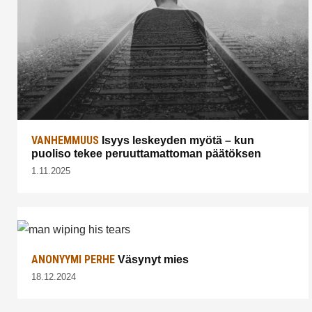
VANHEMMUUS
Isyys leskeyden myötä – kun
puoliso tekee peruuttamattoman päätöksen
1.11.2025
ANONYYMI PERHE
Väsynyt mies
18.12.2024