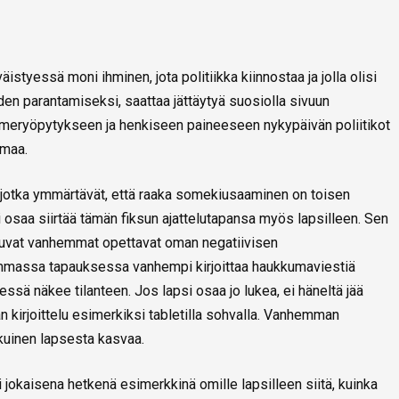
tyessä moni ihminen, jota politiikka kiinnostaa ja jolla olisi
den parantamiseksi, saattaa jättäytyä suosiolla sivuun
omeryöpytykseen ja henkiseen paineeseen nykypäivän poliitikot
 maa.
, jotka ymmärtävät, että raaka somekiusaaminen on toisen
osaa siirtää tämän fiksun ajattelutapansa myös lapsilleen. Sen
kkuvat vanhemmat opettavat oman negatiivisen
mmassa tapauksessa vanhempi kirjoittaa haukkumaviestiä
essä näkee tilanteen. Jos lapsi osaa jo lukea, ei häneltä jää
irjoittelu esimerkiksi tabletilla sohvalla. Vanhemman
ikuinen lapsesta kasvaa.
 jokaisena hetkenä esimerkkinä omille lapsilleen siitä, kuinka