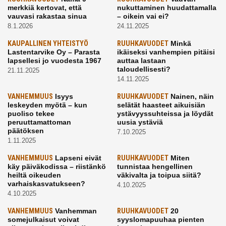
merkkiä kertovat, että
nukuttaminen huudattamalla
vauvasi rakastaa sinua
– oikein vai ei?
8.1.2026
24.11.2025
KAUPALLINEN YHTEISTYÖ
RUUHKAVUODET
Minkä
Lastentarvike Oy – Parasta
ikäiseksi vanhempien pitäisi
lapsellesi jo vuodesta 1967
auttaa lastaan
taloudellisesti?
21.11.2025
14.11.2025
VANHEMMUUS
Isyys
RUUHKAVUODET
Nainen, näin
leskeyden myötä – kun
selätät haasteet aikuisiän
puoliso tekee
ystävyyssuhteissa ja löydät
peruuttamattoman
uusia ystäviä
päätöksen
7.10.2025
1.11.2025
VANHEMMUUS
Lapseni eivät
RUUHKAVUODET
Miten
käy päiväkodissa – riistänkö
tunnistaa hengellinen
heiltä oikeuden
väkivalta ja toipua siitä?
varhaiskasvatukseen?
4.10.2025
4.10.2025
VANHEMMUUS
Vanhemman
RUUHKAVUODET
20
somejulkaisut voivat
syyslomapuuhaa pienten