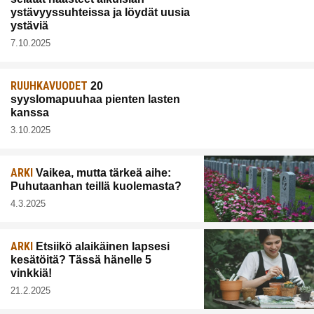
ystävyyssuhteissa ja löydät uusia
ystäviä
7.10.2025
RUUHKAVUODET
20
syyslomapuuhaa pienten lasten
kanssa
3.10.2025
ARKI
Vaikea, mutta tärkeä aihe:
Puhutaanhan teillä kuolemasta?
4.3.2025
ARKI
Etsiikö alaikäinen lapsesi
kesätöitä? Tässä hänelle 5
vinkkiä!
21.2.2025