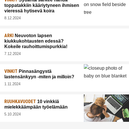
toppatakkiin kääriytyneen ihmisen
vieressä hytisevä koira
8.12.2024
ARKI
Neuvoton lapsen
kiukkukohtausten edessä?
Kokeile rauhoittumispurkkia!
7.12.2024
VINKIT
Pinnasängystä
lastensänkyyn -miten ja milloin?
1.11.2024
RUUHKAVUODET
10 vinkkiä
mielekkäämpään työelämään
5.10.2024