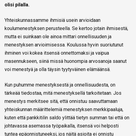
olisi pilalla.
Yhteiskunnassamme ihmisiä usein arvioidaan
koulumenestyksen perusteella. Se kertoo jotain ihmisestä,
mutta ei suinkaan ole ainoa mittari onnellisuuden ja
menestyksen arvioimisessa. Koulussa hyvin suoriutunut
ihminen voi kokea itsensä onnettomaksi ja vaipua
masennukseen, siinä missä huonompia arvosanoja saanut
voi menestyä ja olla täysin tyytyväinen elämäänsä.
Kun puhumme menestyksestä ja onnellisuudesta, on
tärkeää tiedostaa, mitä menestyksellä tarkoitetaan. Jos
menestys merkitsee sitä, että onnistuu saavuttamaan
yhteiskunnan määrittelemiä menestyksen merkkipaaluja,
kuten että pankkitilin saldo ylittää tietyn summan tai että on
johtavassa asemassa työpaikalla, itsensä voi helposti
tuntea epäonnistuneeksi, jos näitä asioita ei onnistu