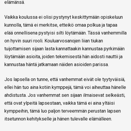
elämänsä.
Vaikka koulussa ei olisi pystynyt keskittymään opiskeluun
kunnolla, tämä ei merkitse, etteikö omaa polkua ja tapaa
elää onnellisena pystyisi silti löytämään. Tässä vanhemmilla
on hyvin suuri rooli. Kouluarvosanojen liian tiukan
tuijottamisen sijaan lasta kannattaakin kannustaa pyrkimään
löytämään asioita, joiden tekemisestä hän aidosti nauttii ja
kannustaa häntä jatkamaan näiden asioiden parissa.
Jos lapsella on tunne, että vanhemmat eivät ole tyytyväisiä,
ellei hän tuo aina kotiin kymppejä, tämä voi aiheuttaa hänelle
ahdistusta. Jos vanhemmat sen sijaan ilmaisevat selkeästi,
että ovat ylpeitä lapsestaan, vaikka tämä ei aina yltäisi
kymppeihin, tämä luo paljon terveemmän perustan lapsen
itsetunnon kehitykselle ja hänen tulevalle elämälleen.