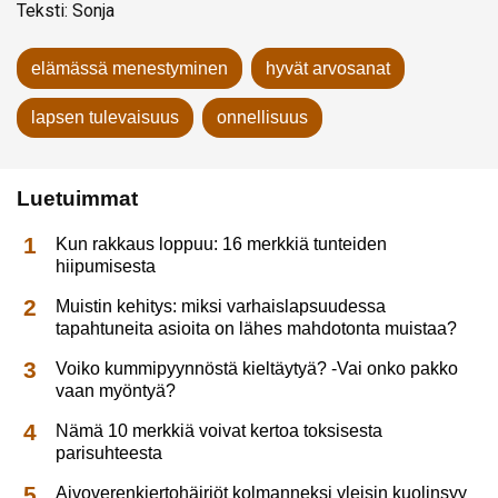
Teksti: Sonja
elämässä menestyminen
hyvät arvosanat
lapsen tulevaisuus
onnellisuus
Luetuimmat
Kun rakkaus loppuu: 16 merkkiä tunteiden
hiipumisesta
Muistin kehitys: miksi varhaislapsuudessa
tapahtuneita asioita on lähes mahdotonta muistaa?
Voiko kummipyynnöstä kieltäytyä? -Vai onko pakko
vaan myöntyä?
Nämä 10 merkkiä voivat kertoa toksisesta
parisuhteesta
Aivoverenkiertohäiriöt kolmanneksi yleisin kuolinsyy