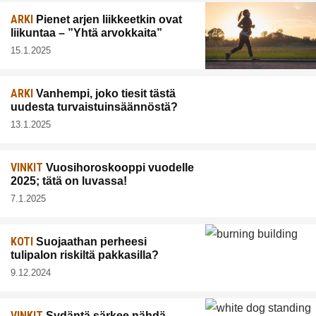
ARKI
Pienet arjen liikkeetkin ovat
liikuntaa – ”Yhtä arvokkaita”
15.1.2025
ARKI
Vanhempi, joko tiesit tästä
uudesta turvaistuinsäännöstä?
13.1.2025
VINKIT
Vuosihoroskooppi vuodelle
2025; tätä on luvassa!
7.1.2025
KOTI
Suojaathan perheesi
tulipalon riskiltä pakkasilla?
9.12.2024
VINKIT
Sydäntä särkee nähdä