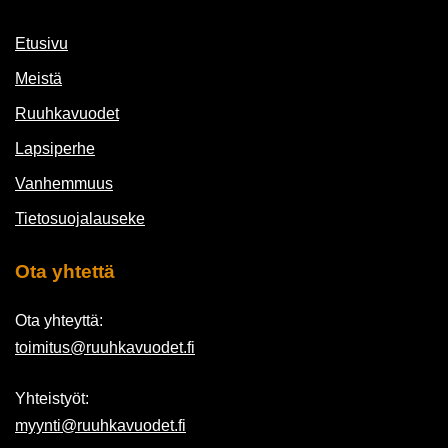
Etusivu
Meistä
Ruuhkavuodet
Lapsiperhe
Vanhemmuus
Tietosuojalauseke
Ota yhtettä
Ota yhteyttä:
toimitus@ruuhkavuodet.fi
Yhteistyöt:
myynti@ruuhkavuodet.fi