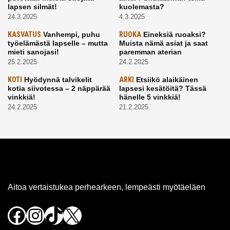
lapsen silmät!
kuolemasta?
24.3.2025
4.3.2025
KASVATUS
Vanhempi, puhu
RUOKA
Eineksiä ruoaksi?
työelämästä lapselle – mutta
Muista nämä asiat ja saat
mieti sanojasi!
paremman aterian
25.2.2025
24.2.2025
KOTI
Hyödynnä talvikelit
ARKI
Etsiikö alaikäinen
kotia siivotessa – 2 näppärää
lapsesi kesätöitä? Tässä
vinkkiä!
hänelle 5 vinkkiä!
24.2.2025
21.2.2025
Aitoa vertaistukea perhearkeen, lempeästi myötäeläen
Facebook
Instagram
TikTok
X