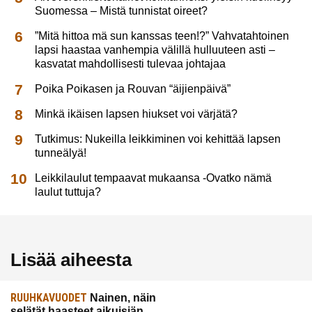
Suomessa – Mistä tunnistat oireet?
”Mitä hittoa mä sun kanssas teen!?” Vahvatahtoinen
lapsi haastaa vanhempia välillä hulluuteen asti –
kasvatat mahdollisesti tulevaa johtajaa
Poika Poikasen ja Rouvan “äijienpäivä”
Minkä ikäisen lapsen hiukset voi värjätä?
Tutkimus: Nukeilla leikkiminen voi kehittää lapsen
tunneälyä!
Leikkilaulut tempaavat mukaansa -Ovatko nämä
laulut tuttuja?
Lisää aiheesta
RUUHKAVUODET
Nainen, näin
selätät haasteet aikuisiän