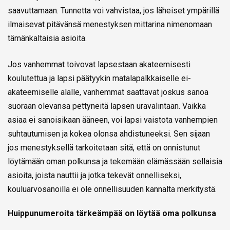
saavuttamaan. Tunnetta voi vahvistaa, jos läheiset ympärillä
ilmaisevat pitävänsä menestyksen mittarina nimenomaan
tämänkaltaisia asioita.
Jos vanhemmat toivovat lapsestaan akateemisesti
koulutettua ja lapsi päätyykin matalapalkkaiselle ei-
akateemiselle alalle, vanhemmat saattavat joskus sanoa
suoraan olevansa pettyneitä lapsen uravalintaan. Vaikka
asiaa ei sanoisikaan ääneen, voi lapsi vaistota vanhempien
suhtautumisen ja kokea olonsa ahdistuneeksi. Sen sijaan
jos menestyksellä tarkoitetaan sitä, että on onnistunut
löytämään oman polkunsa ja tekemään elämässään sellaisia
asioita, joista nauttii ja jotka tekevät onnelliseksi,
kouluarvosanoilla ei ole onnellisuuden kannalta merkitystä.
Huippunumeroita tärkeämpää on löytää oma polkunsa