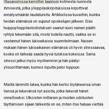
Iltasanomissa kerrottiin taannoin
kolmesta nuoresta
ihmisestä, jotka ylioppilaskirjoituksissa kirjoittivat
ennätysmäärän laudatureita. Artikkelissa kuvailtiin, kuinka
heidän elämänsä on sujunut opiskelujen jälkeen. Eräs
huippuylioppilastodistuksen saanut nuori nainen päätti
ryhtyä tekemään sitä, mistä todella nauttii, vaikka se ei
vastannut hänen lukioaikaisia suunnitelmiaan. Naisen
mukaan hänen lukioaikainen elämänsä oli hyvin stressaavaa,
koska oli tärkeää saada hyviä tuloksia kokeissa. Sama
stressi jatkui myös myöhemmin ja hän päätyi
ylisuorittamaan, kunnes lopulta paloi loppuun.
Mieltä lämmitti lukea, kuinka hän kertoi löytäneensä oman
tiensä ja tekevänsä nyt asioita, jotka tekevät hänet
onnelliseksi. Ulkoisten mittarien ja muiden odotusten
täyttämisen sijaan tärkeintä on se, miten itse haluaa viettää