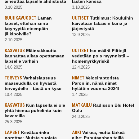
aiheuttaa lapselle ahdistusta
lasten kanssa
3.10.2025
3.10.2025
RUUHKAVUODET
Laman
UUTISET
Tutkimus: Kouluihin
lapset, ettehän siirrä
kaivataan takaisin kuria ja
köyhyyttä eteenpäin
järjestystä
jälkipolville?
13.9.2025
2.10.2025
KASVATUS
Eläinrakkautta
UUTISET
Iso määrä Pilttejä
kannattaa alkaa opettamaan
vedetään pois myynnistä –
lapselle varhain
homemyrkkyriski!
14.6.2025
12.4.2025
TERVEYS
Varhaislapsuus
NIMET
Velociraptorista
maaseudulla on hyvästä
Paroniin, nämä nimet
terveydelle – tästä on kyse
hylättiin vuonna 2024!
10.4.2025
1.4.2025
KASVATUS
Kun lapsella ei ole
MATKAILU
Radisson Blu Hotel
yhtä hienoa puhelinta kuin
Oulu
kavereilla
24.3.2025
25.3.2025
LAPSET
Kevätaurinko
ARKI
Vaikea, mutta tärkeä
porottaa: Muista suojata
aihe: Puhutaanhan teillä