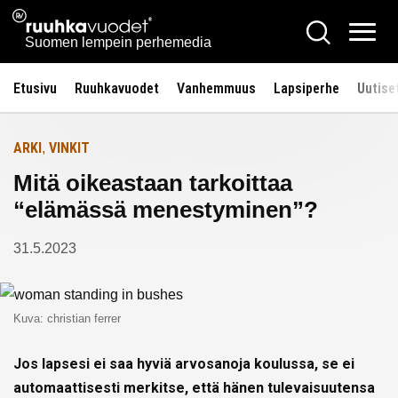
Siirry
Ruuhkavuodet.fi
Hae
Etusivulle
sisältöön
Vali
Suomen lempein perhemedia
Etusivu
Ruuhkavuodet
Vanhemmuus
Lapsiperhe
Uutise
ARKI
VINKIT
,
Mitä oikeastaan tarkoittaa
“elämässä menestyminen”?
31.5.2023
Kuva: christian ferrer
Jos lapsesi ei saa hyviä arvosanoja koulussa, se ei
automaattisesti merkitse, että hänen tulevaisuutensa