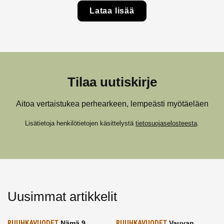
Lataa lisää
Tilaa uutiskirje
Aitoa vertaistukea perhearkeen, lempeästi myötäeläen
Lisätietoja henkilötietojen käsittelystä
tietosuojaselosteesta
.
Uusimmat artikkelit
RUUHKAVUODET
Nämä 9
RUUHKAVUODET
Vauvan