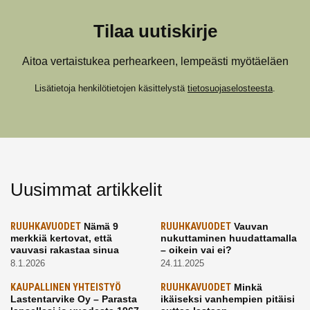
Tilaa uutiskirje
Aitoa vertaistukea perhearkeen, lempeästi myötäeläen
Lisätietoja henkilötietojen käsittelystä
tietosuojaselosteesta
.
Uusimmat artikkelit
RUUHKAVUODET
Nämä 9
RUUHKAVUODET
Vauvan
merkkiä kertovat, että
nukuttaminen huudattamalla
vauvasi rakastaa sinua
– oikein vai ei?
8.1.2026
24.11.2025
KAUPALLINEN YHTEISTYÖ
RUUHKAVUODET
Minkä
Lastentarvike Oy – Parasta
ikäiseksi vanhempien pitäisi