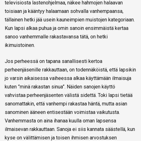
televisiosta lastenohjelmaa, näkee hahmojen halaavan
toisiaan ja kääntyy halaamaan sohvalla vanhempaansa,
tällainen hetki jää usein kauneimpien muistojen kategoriaan.
Kun lapsi alkaa puhua ja omin sanoin ensimmäistä kertaa
sanoo vanhemmalle rakastavansa tätä, on hetki
ikimuistoinen.
Jos perheessä on tapana sanallisesti kertoa
perheenjäsenille rakkauttaan, on todennäköistä, että lapsikin
jo varsin aikaisessa vaiheessa alkaa käyttämään ilmaisuja
kuten ”minä rakastan sinua”. Näiden sanojen käyttö
vahvistaa perheenjäsenten välistä sidettä. Toki lapsi tietää
sanomattakin, että vanhempi rakastaa häntä, mutta asian
sanominen ääneen entisestään voimistaa vaikutusta.
Vanhemmasta on aina ihanaa kuulla oman lapsensa
ilmaisevan rakkauttaan. Sanoja ei siis kannata säästellä, kun
kyse on välittämisen ja toisen ihmisen arvostuksen