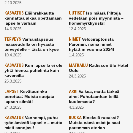
2.10.2025
KASVATUS
Eläinrakkautta
UUTISET
Iso määrä Pilttejä
kannattaa alkaa opettamaan
vedetään pois myynnistä –
lapselle varhain
homemyrkkyriski!
14.6.2025
12.4.2025
TERVEYS
Varhaislapsuus
NIMET
Velociraptorista
maaseudulla on hyvästä
Paroniin, nämä nimet
terveydelle – tästä on kyse
hylättiin vuonna 2024!
10.4.2025
1.4.2025
KASVATUS
Kun lapsella ei ole
MATKAILU
Radisson Blu Hotel
yhtä hienoa puhelinta kuin
Oulu
kavereilla
24.3.2025
25.3.2025
LAPSET
Kevätaurinko
ARKI
Vaikea, mutta tärkeä
porottaa: Muista suojata
aihe: Puhutaanhan teillä
lapsen silmät!
kuolemasta?
24.3.2025
4.3.2025
KASVATUS
Vanhempi, puhu
RUOKA
Eineksiä ruoaksi?
työelämästä lapselle – mutta
Muista nämä asiat ja saat
mieti sanojasi!
paremman aterian