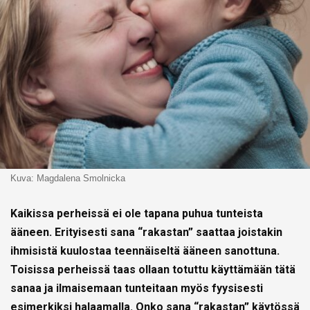
Kuva: Magdalena Smolnicka
Kaikissa perheissä ei ole tapana puhua tunteista
ääneen. Erityisesti sana “rakastan” saattaa joistakin
ihmisistä kuulostaa teennäiseltä ääneen sanottuna.
Toisissa perheissä taas ollaan totuttu käyttämään tätä
sanaa ja ilmaisemaan tunteitaan myös fyysisesti
esimerkiksi halaamalla. Onko sana “rakastan” käytössä