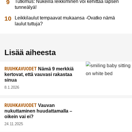
Tutkimus: Nukeilla leikkiminen voi kehittää lapsen
tunneälyä!
Leikkilaulut tempaavat mukaansa -Ovatko nämä
laulut tuttuja?
Lisää aiheesta
RUUHKAVUODET
Nämä 9 merkkiä
kertovat, että vauvasi rakastaa
sinua
8.1.2026
RUUHKAVUODET
Vauvan
nukuttaminen huudattamalla –
oikein vai ei?
24.11.2025