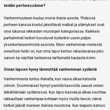
teidän perheessänne?
Vanhemmuuteen kuuluu monia ihania asioita. Yhdessä
perheen kanssa koetut jännittävät matkat ja elämykset ovat
oma lukunsa rakkaiden muistojen kategoriassa. Kaikkein
parhaimmat hetket koostuvat kuitenkin usein paljon
yksinkertaisemmista asioista. Moni vanhemman mielestä
onnellisin hetki on, kun oma lapsi kertoo rakastavansa joko
sanoin tai näyttää tunteensa tarttumalla kaulasta kiinni.
Oman lapsen hymy lämmittää vanhemman sydäntä
Vanhemmasta tuntuu ihanalta, kun vauva alkaa katsella
silmiin. Ensimmäiset hymyt pienillä kasvoilla saavat onnen
läikähtämään sydämessä. Kun lapsi kasvaa ja alkaa osoittaa
rakkauttaan vanhempaa kohtaan myös muilla tavoin, nämä
hetket jäävät mieleen ihanina muistoina. Kun taapero katsoo