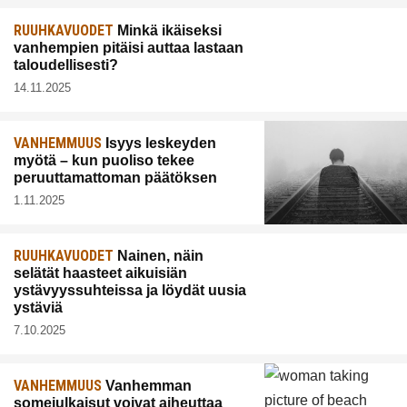
RUUHKAVUODET
Minkä ikäiseksi
vanhempien pitäisi auttaa lastaan
taloudellisesti?
14.11.2025
VANHEMMUUS
Isyys leskeyden
myötä – kun puoliso tekee
peruuttamattoman päätöksen
1.11.2025
RUUHKAVUODET
Nainen, näin
selätät haasteet aikuisiän
ystävyyssuhteissa ja löydät uusia
ystäviä
7.10.2025
VANHEMMUUS
Vanhemman
somejulkaisut voivat aiheuttaa