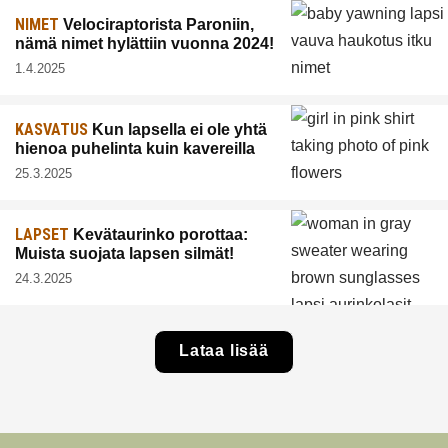
NIMET
Velociraptorista Paroniin,
nämä nimet hylättiin vuonna 2024!
1.4.2025
KASVATUS
Kun lapsella ei ole yhtä
hienoa puhelinta kuin kavereilla
25.3.2025
LAPSET
Kevätaurinko porottaa:
Muista suojata lapsen silmät!
24.3.2025
Lataa lisää