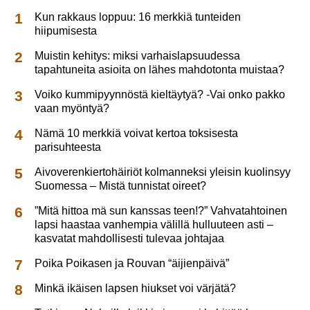
Kun rakkaus loppuu: 16 merkkiä tunteiden
hiipumisesta
Muistin kehitys: miksi varhaislapsuudessa
tapahtuneita asioita on lähes mahdotonta muistaa?
Voiko kummipyynnöstä kieltäytyä? -Vai onko pakko
vaan myöntyä?
Nämä 10 merkkiä voivat kertoa toksisesta
parisuhteesta
Aivoverenkiertohäiriöt kolmanneksi yleisin kuolinsyy
Suomessa – Mistä tunnistat oireet?
”Mitä hittoa mä sun kanssas teen!?” Vahvatahtoinen
lapsi haastaa vanhempia välillä hulluuteen asti –
kasvatat mahdollisesti tulevaa johtajaa
Poika Poikasen ja Rouvan “äijienpäivä”
Minkä ikäisen lapsen hiukset voi värjätä?