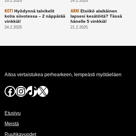
25.2.2025
24.2.2025
KOTI
Hyödynnä talvikelit
ARKI
Etsiikö alaikäinen
kotia siivotessa – 2 näppärää
lapsesi kesätöitä? Tässä
vinkkiä!
hänelle 5 vinkkiä!
24.2.2025
21.2.2025
Aitoa vertaistukea perhearkeen, lempeästi myötäeläen
Facebook
Instagram
TikTok
X
Etusivu
Meistä
Ruuhkavuodet