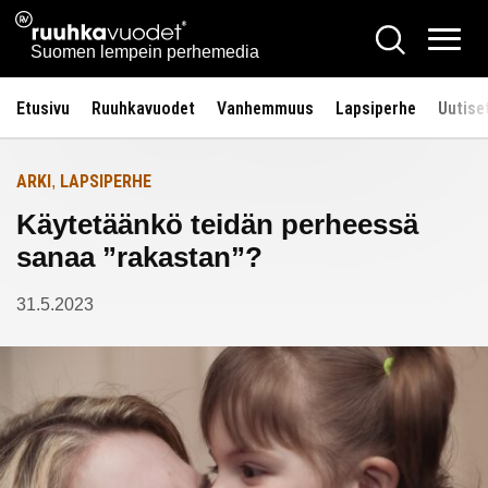
Siirry
Ruuhkavuodet.fi
Hae
Etusivulle
sisältöön
Vali
Suomen lempein perhemedia
Etusivu
Ruuhkavuodet
Vanhemmuus
Lapsiperhe
Uutise
ARKI
LAPSIPERHE
,
Käytetäänkö teidän perheessä
sanaa ”rakastan”?
31.5.2023