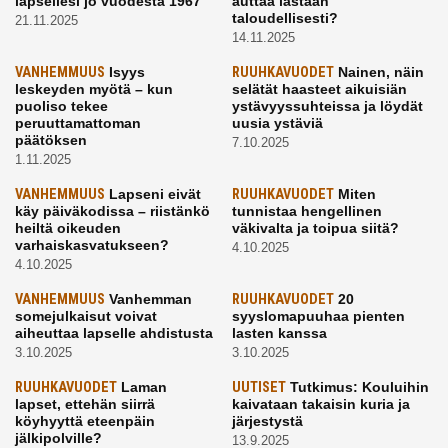
lapsellesi jo vuodesta 1967
auttaa lastaan
taloudellisesti?
21.11.2025
14.11.2025
VANHEMMUUS
Isyys
RUUHKAVUODET
Nainen, näin
leskeyden myötä – kun
selätät haasteet aikuisiän
puoliso tekee
ystävyyssuhteissa ja löydät
peruuttamattoman
uusia ystäviä
päätöksen
7.10.2025
1.11.2025
VANHEMMUUS
Lapseni eivät
RUUHKAVUODET
Miten
käy päiväkodissa – riistänkö
tunnistaa hengellinen
heiltä oikeuden
väkivalta ja toipua siitä?
varhaiskasvatukseen?
4.10.2025
4.10.2025
VANHEMMUUS
Vanhemman
RUUHKAVUODET
20
somejulkaisut voivat
syyslomapuuhaa pienten
aiheuttaa lapselle ahdistusta
lasten kanssa
3.10.2025
3.10.2025
RUUHKAVUODET
Laman
UUTISET
Tutkimus: Kouluihin
lapset, ettehän siirrä
kaivataan takaisin kuria ja
köyhyyttä eteenpäin
järjestystä
jälkipolville?
13.9.2025