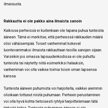
ilmaisusta.
Rakkautta ei ole pakko aina ilmaista sanoin
Kaikissa perheissä ei kuitenkaan ole tapana puhua tunteista
ääneen. Tämä ei merkitse, että perheessä rakkauden määrä
olisi vähäisempää. Toiset vanhemmat kokevat
luontevammaksi ilmaista rakkauttaan teoilla sanojen sijaan.
Varsinkin jos omassa lapsuudenkodissa ei ole puhuttu
tunteista tai näytetty niitä esimerkiksi halauksin,
vanhemman voi olla vaikea toimia toisin oman lapsensa
kanssa.
Tunteista ääneen puhumista voi harjoitella, vaikkei aiemmin
olisikaan tottunut niistä puhumaan. Perheen perustaminen
voi olla hyvä kohta tietoisesti ryhtyä harjoittelemaan tätä
tärkeää taitoa. Tunteista puhuminen ääneen ei ole