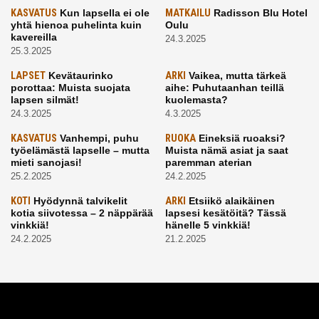
KASVATUS
Kun lapsella ei ole
MATKAILU
Radisson Blu Hotel
yhtä hienoa puhelinta kuin
Oulu
kavereilla
24.3.2025
25.3.2025
LAPSET
Kevätaurinko
ARKI
Vaikea, mutta tärkeä
porottaa: Muista suojata
aihe: Puhutaanhan teillä
lapsen silmät!
kuolemasta?
24.3.2025
4.3.2025
KASVATUS
Vanhempi, puhu
RUOKA
Eineksiä ruoaksi?
työelämästä lapselle – mutta
Muista nämä asiat ja saat
mieti sanojasi!
paremman aterian
25.2.2025
24.2.2025
KOTI
Hyödynnä talvikelit
ARKI
Etsiikö alaikäinen
kotia siivotessa – 2 näppärää
lapsesi kesätöitä? Tässä
vinkkiä!
hänelle 5 vinkkiä!
24.2.2025
21.2.2025