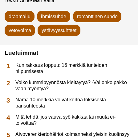
Teksti: Anne-Mari Valta
draamailu
ihmissuhde
romanttinen suhde
vetovoima
ystävyyssuhteet
Luetuimmat
Kun rakkaus loppuu: 16 merkkiä tunteiden
hiipumisesta
Voiko kummipyynnöstä kieltäytyä? -Vai onko pakko
vaan myöntyä?
Nämä 10 merkkiä voivat kertoa toksisesta
parisuhteesta
Mitä tehdä, jos vauva syö kakkaa tai muuta ei-
toivottua?
Aivoverenkiertohäiriöt kolmanneksi yleisin kuolinsyy