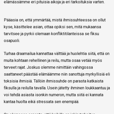
elämässämme eri pituisia aikoja ja eri tarkoituksia varten.
Pääasia on, että ymmärtää, mistä ihmissuhteessa on ollut
kyse, käsittelee asian, ottaa opiksi sen, mitä mukaansa
tarvitsee ja pyrkii olemaan konfliktitilanteissa se fiksu
osapuoli.
Turhaa draamailua kannattaa välttää ja huolehtia siitä, että on
muita kohtaan rehellinen ja reilu, mutta osaa vetää myös
terveet rajat. Joskus olemme nimittäin vahingossa
saattaneet päästää elämäämme niin sanottuja myrkyllisiä eli
toksisia ihmisiä. Tällöin ihmissuhde on parasta katkaista
fiksulla ja reilulla tavalla. Usein jätetty ihminen loukkaantuu ja
voi tehdä asiasta isonkin numeron, mutta siitä ei kannata
kantaa huolta eikä stressata sen enempää.