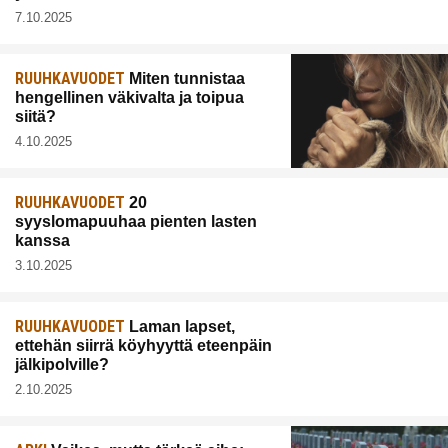
7.10.2025
RUUHKAVUODET
Miten tunnistaa
hengellinen väkivalta ja toipua
siitä?
4.10.2025
RUUHKAVUODET
20
syyslomapuuhaa pienten lasten
kanssa
3.10.2025
RUUHKAVUODET
Laman lapset,
ettehän siirrä köyhyyttä eteenpäin
jälkipolville?
2.10.2025