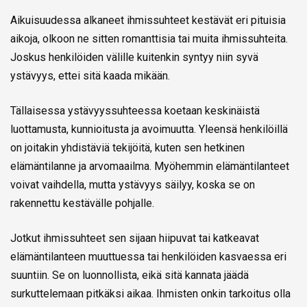
Aikuisuudessa alkaneet ihmissuhteet kestävät eri pituisia
aikoja, olkoon ne sitten romanttisia tai muita ihmissuhteita.
Joskus henkilöiden välille kuitenkin syntyy niin syvä
ystävyys, ettei sitä kaada mikään.
Tällaisessa ystävyyssuhteessa koetaan keskinäistä
luottamusta, kunnioitusta ja avoimuutta. Yleensä henkilöillä
on joitakin yhdistäviä tekijöitä, kuten sen hetkinen
elämäntilanne ja arvomaailma. Myöhemmin elämäntilanteet
voivat vaihdella, mutta ystävyys säilyy, koska se on
rakennettu kestävälle pohjalle.
Jotkut ihmissuhteet sen sijaan hiipuvat tai katkeavat
elämäntilanteen muuttuessa tai henkilöiden kasvaessa eri
suuntiin. Se on luonnollista, eikä sitä kannata jäädä
surkuttelemaan pitkäksi aikaa. Ihmisten onkin tarkoitus olla