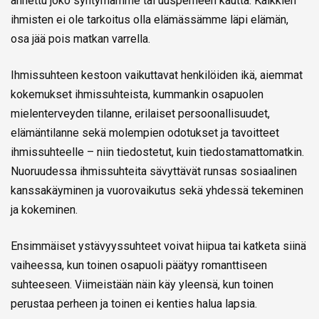
annettu joko syntymämme tai uusperheen kautta. Kaikkien
ihmisten ei ole tarkoitus olla elämässämme läpi elämän,
osa jää pois matkan varrella.
Ihmissuhteen kestoon vaikuttavat henkilöiden ikä, aiemmat
kokemukset ihmissuhteista, kummankin osapuolen
mielenterveyden tilanne, erilaiset persoonallisuudet,
elämäntilanne sekä molempien odotukset ja tavoitteet
ihmissuhteelle – niin tiedostetut, kuin tiedostamattomatkin.
Nuoruudessa ihmissuhteita sävyttävät runsas sosiaalinen
kanssakäyminen ja vuorovaikutus sekä yhdessä tekeminen
ja kokeminen.
Ensimmäiset ystävyyssuhteet voivat hiipua tai katketa siinä
vaiheessa, kun toinen osapuoli päätyy romanttiseen
suhteeseen. Viimeistään näin käy yleensä, kun toinen
perustaa perheen ja toinen ei kenties halua lapsia.