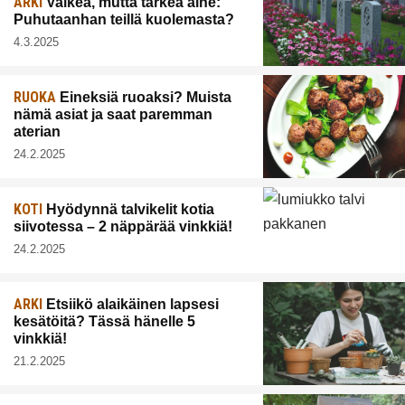
ARKI
Vaikea, mutta tärkeä aihe:
Puhutaanhan teillä kuolemasta?
4.3.2025
RUOKA
Eineksiä ruoaksi? Muista
nämä asiat ja saat paremman
aterian
24.2.2025
KOTI
Hyödynnä talvikelit kotia
siivotessa – 2 näppärää vinkkiä!
24.2.2025
ARKI
Etsiikö alaikäinen lapsesi
kesätöitä? Tässä hänelle 5
vinkkiä!
21.2.2025