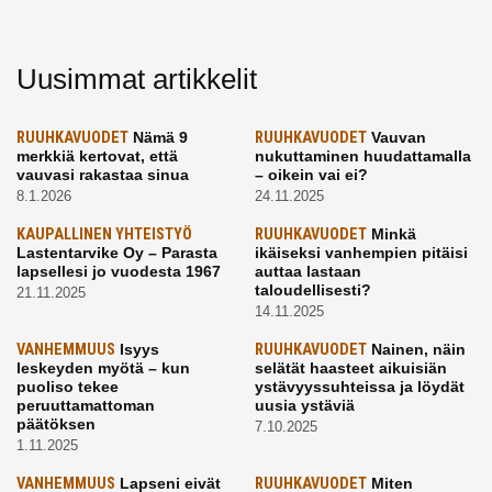
Uusimmat artikkelit
RUUHKAVUODET
Nämä 9
RUUHKAVUODET
Vauvan
merkkiä kertovat, että
nukuttaminen huudattamalla
vauvasi rakastaa sinua
– oikein vai ei?
8.1.2026
24.11.2025
KAUPALLINEN YHTEISTYÖ
RUUHKAVUODET
Minkä
Lastentarvike Oy – Parasta
ikäiseksi vanhempien pitäisi
lapsellesi jo vuodesta 1967
auttaa lastaan
taloudellisesti?
21.11.2025
14.11.2025
VANHEMMUUS
Isyys
RUUHKAVUODET
Nainen, näin
leskeyden myötä – kun
selätät haasteet aikuisiän
puoliso tekee
ystävyyssuhteissa ja löydät
peruuttamattoman
uusia ystäviä
päätöksen
7.10.2025
1.11.2025
VANHEMMUUS
Lapseni eivät
RUUHKAVUODET
Miten