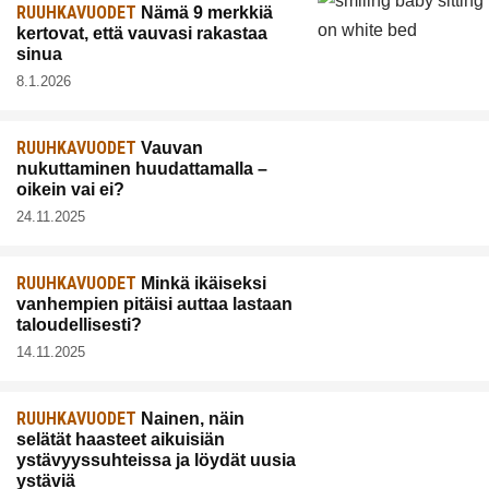
RUUHKAVUODET
Nämä 9 merkkiä
kertovat, että vauvasi rakastaa
sinua
8.1.2026
RUUHKAVUODET
Vauvan
nukuttaminen huudattamalla –
oikein vai ei?
24.11.2025
RUUHKAVUODET
Minkä ikäiseksi
vanhempien pitäisi auttaa lastaan
taloudellisesti?
14.11.2025
RUUHKAVUODET
Nainen, näin
selätät haasteet aikuisiän
ystävyyssuhteissa ja löydät uusia
ystäviä