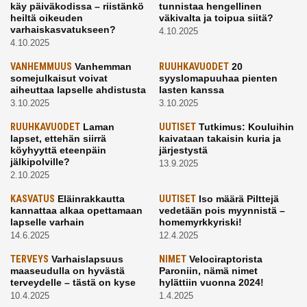
käy päiväkodissa – riistänkö
tunnistaa hengellinen
heiltä oikeuden
väkivalta ja toipua siitä?
varhaiskasvatukseen?
4.10.2025
4.10.2025
VANHEMMUUS
Vanhemman
RUUHKAVUODET
20
somejulkaisut voivat
syyslomapuuhaa pienten
aiheuttaa lapselle ahdistusta
lasten kanssa
3.10.2025
3.10.2025
RUUHKAVUODET
Laman
UUTISET
Tutkimus: Kouluihin
lapset, ettehän siirrä
kaivataan takaisin kuria ja
köyhyyttä eteenpäin
järjestystä
jälkipolville?
13.9.2025
2.10.2025
KASVATUS
Eläinrakkautta
UUTISET
Iso määrä Pilttejä
kannattaa alkaa opettamaan
vedetään pois myynnistä –
lapselle varhain
homemyrkkyriski!
14.6.2025
12.4.2025
TERVEYS
Varhaislapsuus
NIMET
Velociraptorista
maaseudulla on hyvästä
Paroniin, nämä nimet
terveydelle – tästä on kyse
hylättiin vuonna 2024!
10.4.2025
1.4.2025