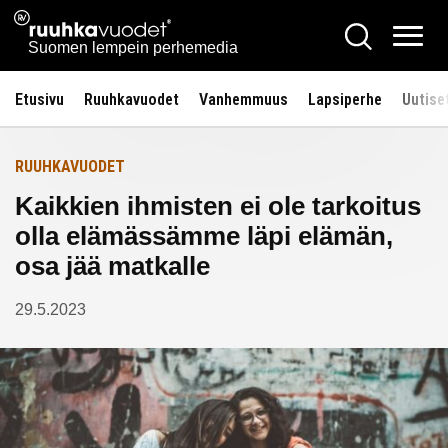
Siirry
Ruuhkavuodet.fi
Hae
Etusivulle
sisältöön
Vali
Suomen lempein perhemedia
Etusivu
Ruuhkavuodet
Vanhemmuus
Lapsiperhe
Uutise
RUUHKAVUODET
Kaikkien ihmisten ei ole tarkoitus
olla elämässämme läpi elämän,
osa jää matkalle
29.5.2023