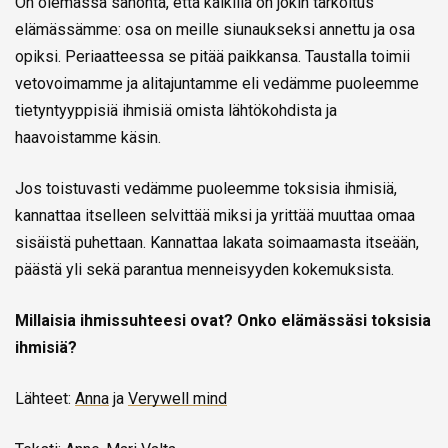
On olemassa sanonta, että kaikilla on jokin tarkoitus
elämässämme: osa on meille siunaukseksi annettu ja osa
opiksi. Periaatteessa se pitää paikkansa. Taustalla toimii
vetovoimamme ja alitajuntamme eli vedämme puoleemme
tietyntyyppisiä ihmisiä omista lähtökohdista ja
haavoistamme käsin.
Jos toistuvasti vedämme puoleemme toksisia ihmisiä,
kannattaa itselleen selvittää miksi ja yrittää muuttaa omaa
sisäistä puhettaan. Kannattaa lakata soimaamasta itseään,
päästä yli sekä parantua menneisyyden kokemuksista.
Millaisia ihmissuhteesi ovat? Onko elämässäsi toksisia
ihmisiä?
Lähteet:
Anna
ja
Verywell mind