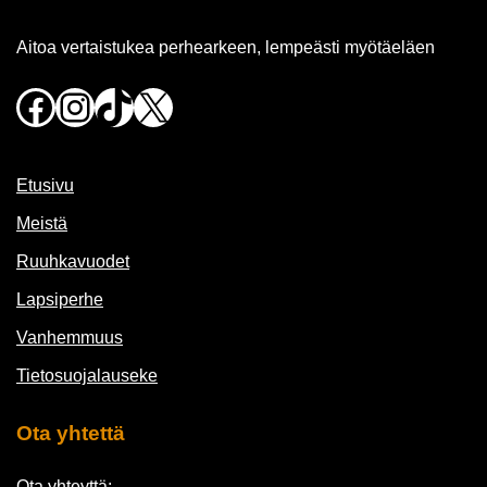
Aitoa vertaistukea perhearkeen, lempeästi myötäeläen
Facebook
Instagram
TikTok
X
Etusivu
Meistä
Ruuhkavuodet
Lapsiperhe
Vanhemmuus
Tietosuojalauseke
Ota yhtettä
Ota yhteyttä: