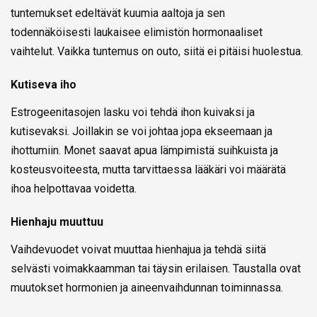
tuntemukset edeltävät kuumia aaltoja ja sen
todennäköisesti laukaisee elimistön hormonaaliset
vaihtelut. Vaikka tuntemus on outo, siitä ei pitäisi huolestua.
Kutiseva iho
Estrogeenitasojen lasku voi tehdä ihon kuivaksi ja
kutisevaksi. Joillakin se voi johtaa jopa ekseemaan ja
ihottumiin. Monet saavat apua lämpimistä suihkuista ja
kosteusvoiteesta, mutta tarvittaessa lääkäri voi määrätä
ihoa helpottavaa voidetta.
Hienhaju muuttuu
Vaihdevuodet voivat muuttaa hienhajua ja tehdä siitä
selvästi voimakkaamman tai täysin erilaisen. Taustalla ovat
muutokset hormonien ja aineenvaihdunnan toiminnassa.