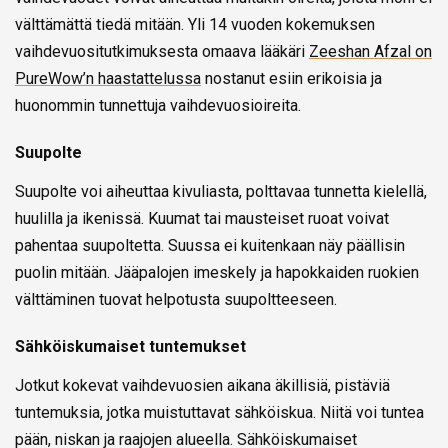
välttämättä tiedä mitään. Yli 14 vuoden kokemuksen
vaihdevuositutkimuksesta omaava lääkäri
Zeeshan Afzal on
PureWow’n haastattelussa
nostanut esiin erikoisia ja
huonommin tunnettuja vaihdevuosioireita.
Suupolte
Suupolte voi aiheuttaa kivuliasta, polttavaa tunnetta kielellä,
huulilla ja ikenissä. Kuumat tai mausteiset ruoat voivat
pahentaa suupoltetta. Suussa ei kuitenkaan näy päällisin
puolin mitään. Jääpalojen imeskely ja hapokkaiden ruokien
välttäminen tuovat helpotusta suupoltteeseen.
Sähköiskumaiset tuntemukset
Jotkut kokevat vaihdevuosien aikana äkillisiä, pistäviä
tuntemuksia, jotka muistuttavat sähköiskua. Niitä voi tuntea
pään, niskan ja raajojen alueella. Sähköiskumaiset