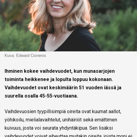
Kuva: Edward Cisneros
Ihminen kokee vaihdevuodet, kun munasarjojen
toiminta heikkenee ja lopulta loppuu kokonaan.
Vaihdevuodet ovat keskimäärin 51 vuoden iässä ja
suurella osalla 45-55-vuotiaana.
Vaihdevuosien tyypillisimpiä oireita ovat kuumat aallot,
yöhikoilu, mielialavaihtelut, unihäiriöt sekä emättimen
kuivuus, josta voi seurata yhdyntäkipua. Sen lisäksi
vaihdevuodet voivat aiheuttaa muitakin oireita, joista moni ei