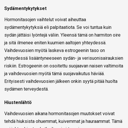
Sydämentykytykset
Hormonitasojen vaihtelut voivat aiheuttaa
sydämentykytyksiä eli palpitaatiota. Se voi tuntua kuin
sydän jättäisi lyöntejä väliin. Yleensä tämä on harmiton oire
ja sitä ilmenee eniten kuumien aaltojen yhteydessä.
Vaihdevuosien myötä laskeva estrogeenin taso on
yhteydessä lisääntyneeseen sydän- ja verisuonisairauksien
riskiin. Estrogeenin on osoitettu suojaavan naisen valtimoita
ja vaihdevuosien myötä tämä suojavaikutus häviää.
Erityisesti vaihdevuosien jälkeen onkin syytä pitää huolta
sydämen terveydestä.
Hiustenlähtö
Vaihdevuosien aikana hormonitasojen muutokset voivat
tehdä hiuksista ohuemmat, kuivemmat ja hauraammat. Tämä