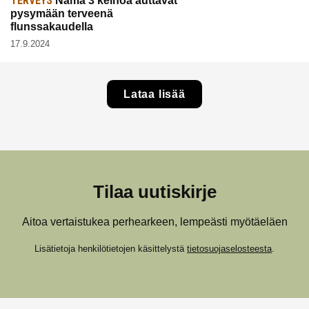
TERVEYS
Nämä 3 keinoa auttavat
pysymään terveenä
flunssakaudella
17.9.2024
Lataa lisää
Tilaa uutiskirje
Aitoa vertaistukea perhearkeen, lempeästi myötäeläen
Lisätietoja henkilötietojen käsittelystä
tietosuojaselosteesta
.