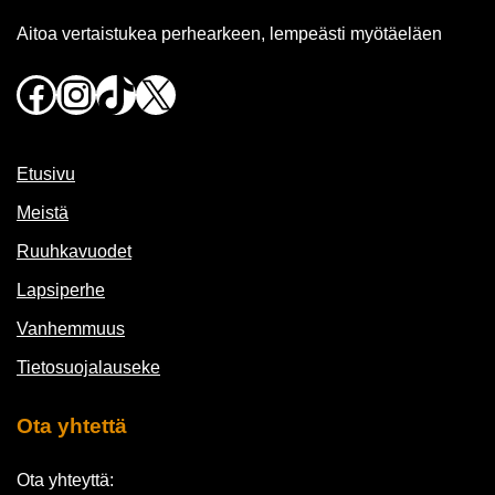
Aitoa vertaistukea perhearkeen, lempeästi myötäeläen
Facebook
Instagram
TikTok
X
Etusivu
Meistä
Ruuhkavuodet
Lapsiperhe
Vanhemmuus
Tietosuojalauseke
Ota yhtettä
Ota yhteyttä: