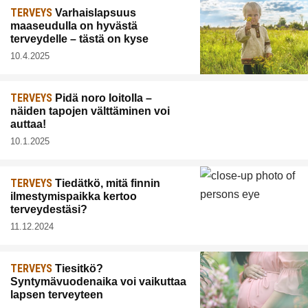
TERVEYS
Varhaislapsuus
maaseudulla on hyvästä
terveydelle – tästä on kyse
10.4.2025
TERVEYS
Pidä noro loitolla –
näiden tapojen välttäminen voi
auttaa!
10.1.2025
TERVEYS
Tiedätkö, mitä finnin
ilmestymispaikka kertoo
terveydestäsi?
11.12.2024
TERVEYS
Tiesitkö?
Syntymävuodenaika voi vaikuttaa
lapsen terveyteen