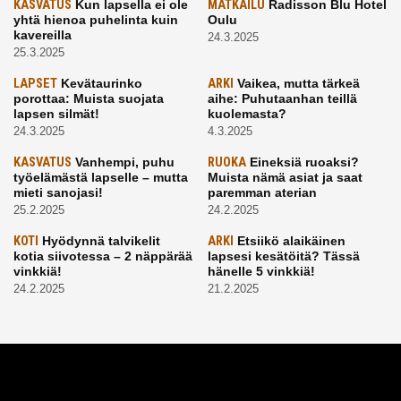
KASVATUS
Kun lapsella ei ole
MATKAILU
Radisson Blu Hotel
yhtä hienoa puhelinta kuin
Oulu
kavereilla
24.3.2025
25.3.2025
LAPSET
Kevätaurinko
ARKI
Vaikea, mutta tärkeä
porottaa: Muista suojata
aihe: Puhutaanhan teillä
lapsen silmät!
kuolemasta?
24.3.2025
4.3.2025
KASVATUS
Vanhempi, puhu
RUOKA
Eineksiä ruoaksi?
työelämästä lapselle – mutta
Muista nämä asiat ja saat
mieti sanojasi!
paremman aterian
25.2.2025
24.2.2025
KOTI
Hyödynnä talvikelit
ARKI
Etsiikö alaikäinen
kotia siivotessa – 2 näppärää
lapsesi kesätöitä? Tässä
vinkkiä!
hänelle 5 vinkkiä!
24.2.2025
21.2.2025