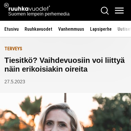
Siirry
Ruuhkavuodet.fi
Hae
Etusivulle
sisältöön
Vali
Suomen lempein perhemedia
Etusivu
Ruuhkavuodet
Vanhemmuus
Lapsiperhe
Uutise
TERVEYS
Tiesitkö? Vaihdevuosiin voi liittyä
näin erikoisiakin oireita
27.5.2023