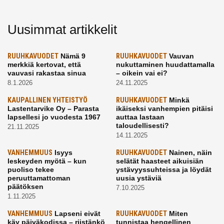
Uusimmat artikkelit
RUUHKAVUODET
Nämä 9
RUUHKAVUODET
Vauvan
merkkiä kertovat, että
nukuttaminen huudattamalla
vauvasi rakastaa sinua
– oikein vai ei?
8.1.2026
24.11.2025
KAUPALLINEN YHTEISTYÖ
RUUHKAVUODET
Minkä
Lastentarvike Oy – Parasta
ikäiseksi vanhempien pitäisi
lapsellesi jo vuodesta 1967
auttaa lastaan
taloudellisesti?
21.11.2025
14.11.2025
VANHEMMUUS
Isyys
RUUHKAVUODET
Nainen, näin
leskeyden myötä – kun
selätät haasteet aikuisiän
puoliso tekee
ystävyyssuhteissa ja löydät
peruuttamattoman
uusia ystäviä
päätöksen
7.10.2025
1.11.2025
VANHEMMUUS
Lapseni eivät
RUUHKAVUODET
Miten
käy päiväkodissa – riistänkö
tunnistaa hengellinen