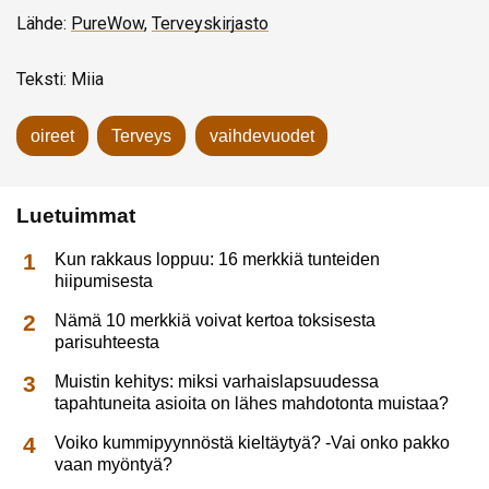
Lähde:
PureWow
,
Terveyskirjasto
Teksti: Miia
oireet
Terveys
vaihdevuodet
Luetuimmat
Kun rakkaus loppuu: 16 merkkiä tunteiden
hiipumisesta
Nämä 10 merkkiä voivat kertoa toksisesta
parisuhteesta
Muistin kehitys: miksi varhaislapsuudessa
tapahtuneita asioita on lähes mahdotonta muistaa?
Voiko kummipyynnöstä kieltäytyä? -Vai onko pakko
vaan myöntyä?