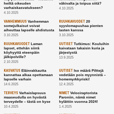
heiltä oikeuden
väkivalta ja toipua siitä?
varhaiskasvatukseen?
4.10.2025
4.10.2025
VANHEMMUUS
Vanhemman
RUUHKAVUODET
20
somejulkaisut voivat
syyslomapuuhaa pienten
aiheuttaa lapselle ahdistusta
lasten kanssa
3.10.2025
3.10.2025
RUUHKAVUODET
Laman
UUTISET
Tutkimus: Kouluihin
lapset, ettehän siirrä
kaivataan takaisin kuria ja
köyhyyttä eteenpäin
järjestystä
jälkipolville?
13.9.2025
2.10.2025
KASVATUS
Eläinrakkautta
UUTISET
Iso määrä Pilttejä
kannattaa alkaa opettamaan
vedetään pois myynnistä –
lapselle varhain
homemyrkkyriski!
14.6.2025
12.4.2025
TERVEYS
Varhaislapsuus
NIMET
Velociraptorista
maaseudulla on hyvästä
Paroniin, nämä nimet
terveydelle – tästä on kyse
hylättiin vuonna 2024!
10.4.2025
1.4.2025