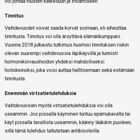
voi johtaa hiusten katkeiluun ja irtoamiseen.
Tinnitus
Vaihdevuodet voivat saada korvat soimaan, eli aiheuttaa
tinnitusta. Tinnitus voi olla ärsyttävä elämänkumppani.
Vuonna 2018 julkaistu tutkimus huomioi tinnituksen riskin
olevan suurempi vaihdevuosia läpikäyvillä ja tunnisti
hormonikorvaushoidon yhdeksi mahdolliseksi
hoitokeinoksi, joka voisi auttaa hallitsemaan sekä estämään
tinnitusta.
Enemmän virtsatietulehduksia
Vaihdevuosien myötä virtsatietulehduksia voi olla
useammin. Jos pissalla käyminen tuntuu epämukavalta tai
käyt pissalla tavallista useammin, käänny lääkärin puoleen,
sillä tämä tulehdus taltutetaan antibiooteilla.