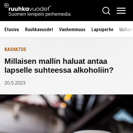
Siirry
Ruuhkavuodet.fi
Hae
Etusivulle
sisältöön
Vali
Suomen lempein perhemedia
Etusivu
Ruuhkavuodet
Vanhemmuus
Lapsiperhe
Uutise
KASVATUS
Millaisen mallin haluat antaa
lapselle suhteessa alkoholiin?
20.5.2023