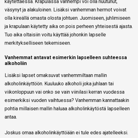
käytettäessä. Krapulassa vanhempi voi olla nuutunut,
väsynyt ja alakuloinen. Lisäksi vanhemman hermot voivat
olla kireällä omasta olosta johtuen. Juomiseen, juhlimiseen
ja krapulaan käytetty aika on pois perheen yhteisestä ajasta.
Tuo aika oltaisiin voitu käyttää johonkin lapselle
merkitykselliseen tekemiseen.
Vanhemmat antavat esimerkin lapselleen suhteessa
alkoholiin
Lisäksi lapset omaksuvat vanhemmiltaan mallin
alkoholinkäyttöön. Kuuluuko alkoholi joka juhlaan tai
viikonloppuun vai onko se vain viinilasi kerran vuodessa
esimerkiksi vuoden vaihtuessa? Vanhemman kannattaakin
pohtia millaisen mallin haluaa alkoholinkäytöstä lapselleen
antaa.
Joskus omaa alkoholinkäyttöään ei tule edes ajatelleeksi.