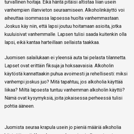
turvallinen hoitaja. Eikä häntä pitäisi altistaa liian usein
vanhempien illanvieton seuraamiseen. Alkoholinkäyttö voi
aiheuttaa isommassa lapsessa huolta vanhemmastaan.
Joskus käy niin, että lapsi joutuu hoitamaan asioita, jotka
kuuluisivat vanhemmalle. Lapsen tulisi saada kuitenkin olla
lapsi, eikä kantaa harteillaan sellaista taakkaa.
Juomisen salailukaan ei yleensä auta tai pelasta tilannetta.
Lapset ovat erittäin fiksuja ja hoksaavaisia. Alkoholin
käytöstä kannattaakin puhua avoimesti ja rehellisesti: miksi
vanhempi joskus juo? Mitä tapahtuu, jos alkoholia käyttää
liikaa? Miltä lapsesta tuntuu vanhemman alkoholin käyttö?
Nämä ovat kysymyksiä, joita jokaisessa perheessä tulisi
pohtia ääneen.
Juomista seuraa krapula usein jo pieniä määriä alkoholia