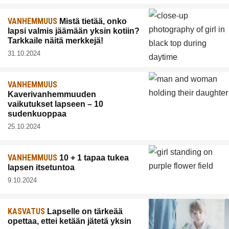
VANHEMMUUS
Mistä tietää, onko
lapsi valmis jäämään yksin kotiin?
Tarkkaile näitä merkkejä!
31.10.2024
VANHEMMUUS
Kaverivanhemmuuden
vaikutukset lapseen – 10
sudenkuoppaa
25.10.2024
VANHEMMUUS
10 + 1 tapaa tukea
lapsen itsetuntoa
9.10.2024
KASVATUS
Lapselle on tärkeää
opettaa, ettei ketään jätetä yksin