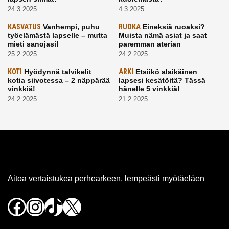
24.3.2025
4.3.2025
KASVATUS
Vanhempi, puhu
RUOKA
Eineksiä ruoaksi?
työelämästä lapselle – mutta
Muista nämä asiat ja saat
mieti sanojasi!
paremman aterian
25.2.2025
24.2.2025
KOTI
Hyödynnä talvikelit
ARKI
Etsiikö alaikäinen
kotia siivotessa – 2 näppärää
lapsesi kesätöitä? Tässä
vinkkiä!
hänelle 5 vinkkiä!
24.2.2025
21.2.2025
Aitoa vertaistukea perhearkeen, lempeästi myötäeläen
Facebook
Instagram
TikTok
X