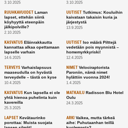
3.10.2025
3.10.2025
RUUHKAVUODET
Laman
UUTISET
Tutkimus: Kouluihin
lapset, ettehän siirrä
kaivataan takaisin kuria ja
köyhyyttä eteenpäin
järjestystä
jälkipolville?
13.9.2025
2.10.2025
KASVATUS
Eläinrakkautta
UUTISET
Iso määrä Pilttejä
kannattaa alkaa opettamaan
vedetään pois myynnistä –
lapselle varhain
homemyrkkyriski!
14.6.2025
12.4.2025
TERVEYS
Varhaislapsuus
NIMET
Velociraptorista
maaseudulla on hyvästä
Paroniin, nämä nimet
terveydelle – tästä on kyse
hylättiin vuonna 2024!
10.4.2025
1.4.2025
KASVATUS
Kun lapsella ei ole
MATKAILU
Radisson Blu Hotel
yhtä hienoa puhelinta kuin
Oulu
kavereilla
24.3.2025
25.3.2025
LAPSET
Kevätaurinko
ARKI
Vaikea, mutta tärkeä
porottaa: Muista suojata
aihe: Puhutaanhan teillä
lapsen silmät!
kuolemasta?