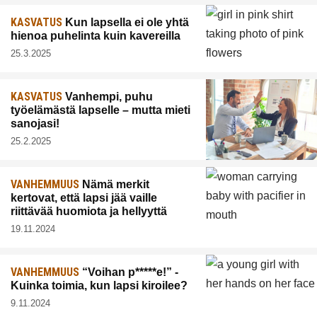
KASVATUS
Kun lapsella ei ole yhtä
hienoa puhelinta kuin kavereilla
25.3.2025
KASVATUS
Vanhempi, puhu
työelämästä lapselle – mutta mieti
sanojasi!
25.2.2025
VANHEMMUUS
Nämä merkit
kertovat, että lapsi jää vaille
riittävää huomiota ja hellyyttä
19.11.2024
VANHEMMUUS
“Voihan p*****e!” -
Kuinka toimia, kun lapsi kiroilee?
9.11.2024