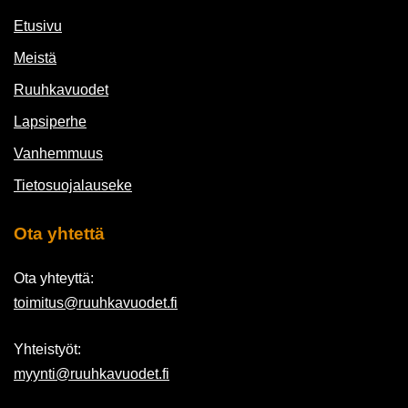
Etusivu
Meistä
Ruuhkavuodet
Lapsiperhe
Vanhemmuus
Tietosuojalauseke
Ota yhtettä
Ota yhteyttä:
toimitus@ruuhkavuodet.fi
Yhteistyöt:
myynti@ruuhkavuodet.fi