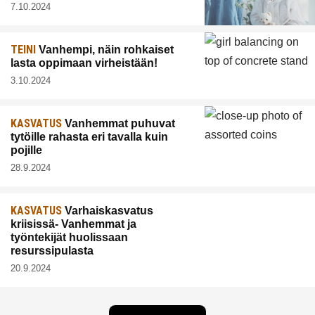
7.10.2024
TEINI
Vanhempi, näin rohkaiset
lasta oppimaan virheistään!
3.10.2024
KASVATUS
Vanhemmat puhuvat
tytöille rahasta eri tavalla kuin
pojille
28.9.2024
KASVATUS
Varhaiskasvatus
kriisissä- Vanhemmat ja
työntekijät huolissaan
resurssipulasta
20.9.2024