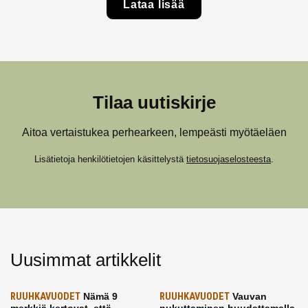
Lataa lisää
Tilaa uutiskirje
Aitoa vertaistukea perhearkeen, lempeästi myötäeläen
Lisätietoja henkilötietojen käsittelystä
tietosuojaselosteesta
.
Uusimmat artikkelit
RUUHKAVUODET
Nämä 9
RUUHKAVUODET
Vauvan
merkkiä kertovat, että
nukuttaminen huudattamalla