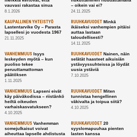
vauvasi rakastaa sinua
– oikein vai ei?
8.1.2026
24.11.2025
KAUPALLINEN YHTEISTYÖ
RUUHKAVUODET
Minkä
Lastentarvike Oy – Parasta
ikäiseksi vanhempien pitäisi
lapsellesi jo vuodesta 1967
auttaa lastaan
taloudellisesti?
21.11.2025
14.11.2025
VANHEMMUUS
Isyys
RUUHKAVUODET
Nainen, näin
leskeyden myötä – kun
selätät haasteet aikuisiän
puoliso tekee
ystävyyssuhteissa ja löydät
peruuttamattoman
uusia ystäviä
päätöksen
7.10.2025
1.11.2025
VANHEMMUUS
Lapseni eivät
RUUHKAVUODET
Miten
käy päiväkodissa – riistänkö
tunnistaa hengellinen
heiltä oikeuden
väkivalta ja toipua siitä?
varhaiskasvatukseen?
4.10.2025
4.10.2025
VANHEMMUUS
Vanhemman
RUUHKAVUODET
20
somejulkaisut voivat
syyslomapuuhaa pienten
aiheuttaa lapselle ahdistusta
lasten kanssa