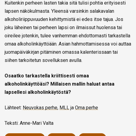
Kuitenkin perheen lasten takia sitä tulisi pohtia erityisesti
lapsen näkökulmasta. Yleensä varsinkin salakavalan
alkoholiriippuvuuden kehittymistä ei edes itse tajua. Jos
joku läheinen tai perheen lapsi on ilmaissut huolensa tai
oireilee jotenkin, tulee vanhemman ehdottomasti tarkastella
omaa alkoholinkäyttöään. Asian hahmottamisessa voi auttaa
juomapäiväkirjan pitäminen omassa kalenterissaan tai
siihen tarkoitetun sovelluksen avulla.
Osaatko tarkastella kriittisesti omaa
alkoholinkäyttöäsi? Millaisen mallin haluat antaa
lapsellesi alkoholinkäytöstä?
Lähteet:
Neuvokas perhe
,
MLL
ja
Oma perhe
Teksti: Anne-Mari Valta