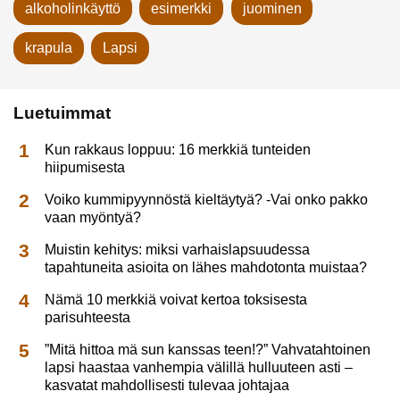
alkoholinkäyttö
esimerkki
juominen
krapula
Lapsi
Luetuimmat
Kun rakkaus loppuu: 16 merkkiä tunteiden
hiipumisesta
Voiko kummipyynnöstä kieltäytyä? -Vai onko pakko
vaan myöntyä?
Muistin kehitys: miksi varhaislapsuudessa
tapahtuneita asioita on lähes mahdotonta muistaa?
Nämä 10 merkkiä voivat kertoa toksisesta
parisuhteesta
”Mitä hittoa mä sun kanssas teen!?” Vahvatahtoinen
lapsi haastaa vanhempia välillä hulluuteen asti –
kasvatat mahdollisesti tulevaa johtajaa