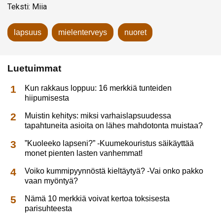
Teksti: Miia
lapsuus
mielenterveys
nuoret
Luetuimmat
Kun rakkaus loppuu: 16 merkkiä tunteiden
hiipumisesta
Muistin kehitys: miksi varhaislapsuudessa
tapahtuneita asioita on lähes mahdotonta muistaa?
”Kuoleeko lapseni?” -Kuumekouristus säikäyttää
monet pienten lasten vanhemmat!
Voiko kummipyynnöstä kieltäytyä? -Vai onko pakko
vaan myöntyä?
Nämä 10 merkkiä voivat kertoa toksisesta
parisuhteesta