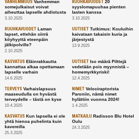
VANHEMMUUS
Vanhemman
RUUHKAVUODET
20
somejulkaisut voivat
syyslomapuuhaa pienten
aiheuttaa lapselle ahdistusta
lasten kanssa
3.10.2025
3.10.2025
RUUHKAVUODET
Laman
UUTISET
Tutkimus: Kouluihin
lapset, ettehän siirrä
kaivataan takaisin kuria ja
köyhyyttä eteenpäin
järjestystä
jälkipolville?
13.9.2025
2.10.2025
KASVATUS
Eläinrakkautta
UUTISET
Iso määrä Pilttejä
kannattaa alkaa opettamaan
vedetään pois myynnistä –
lapselle varhain
homemyrkkyriski!
14.6.2025
12.4.2025
TERVEYS
Varhaislapsuus
NIMET
Velociraptorista
maaseudulla on hyvästä
Paroniin, nämä nimet
terveydelle – tästä on kyse
hylättiin vuonna 2024!
10.4.2025
1.4.2025
KASVATUS
Kun lapsella ei ole
MATKAILU
Radisson Blu Hotel
yhtä hienoa puhelinta kuin
Oulu
kavereilla
24.3.2025
25.3.2025