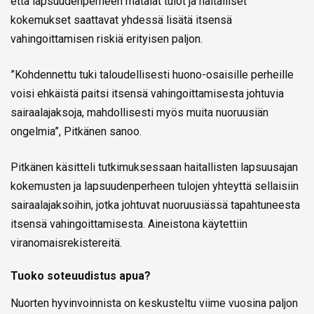
että lapsuudenperheen matalat tulot ja haitalliset
kokemukset saattavat yhdessä lisätä itsensä
vahingoittamisen riskiä erityisen paljon.
”Kohdennettu tuki taloudellisesti huono-osaisille perheille
voisi ehkäistä paitsi itsensä vahingoittamisesta johtuvia
sairaalajaksoja, mahdollisesti myös muita nuoruusiän
ongelmia”, Pitkänen sanoo.
Pitkänen käsitteli tutkimuksessaan haitallisten lapsuusajan
kokemusten ja lapsuudenperheen tulojen yhteyttä sellaisiin
sairaalajaksoihin, jotka johtuvat nuoruusiässä tapahtuneesta
itsensä vahingoittamisesta. Aineistona käytettiin
viranomaisrekistereitä.
Tuoko soteuudistus apua?
Nuorten hyvinvoinnista on keskusteltu viime vuosina paljon