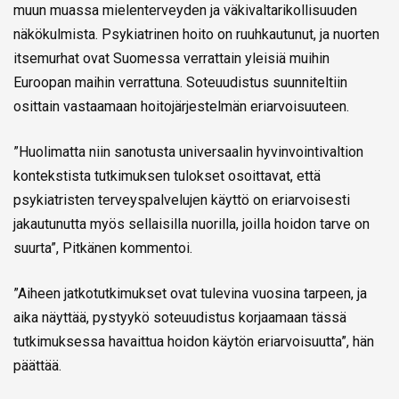
muun muassa mielenterveyden ja väkivaltarikollisuuden
näkökulmista. Psykiatrinen hoito on ruuhkautunut, ja nuorten
itsemurhat ovat Suomessa verrattain yleisiä muihin
Euroopan maihin verrattuna. Soteuudistus suunniteltiin
osittain vastaamaan hoitojärjestelmän eriarvoisuuteen.
”Huolimatta niin sanotusta universaalin hyvinvointivaltion
kontekstista tutkimuksen tulokset osoittavat, että
psykiatristen terveyspalvelujen käyttö on eriarvoisesti
jakautunutta myös sellaisilla nuorilla, joilla hoidon tarve on
suurta”, Pitkänen kommentoi.
”Aiheen jatkotutkimukset ovat tulevina vuosina tarpeen, ja
aika näyttää, pystyykö soteuudistus korjaamaan tässä
tutkimuksessa havaittua hoidon käytön eriarvoisuutta”, hän
päättää.