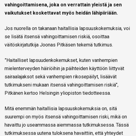
vahingoittamisena, joka on verrattain yleistä ja sen
vaikutukset koskettavat myös heidän lähipiiriään.
Jos nuorella on takanaan haitallisia lapsuuskokemuksia, voi
se lisätä itsensä vahingoittamisen riskiä, osoittaa
väitöskirjatutkija Joonas Pitkäsen tekemä tutkimus.
”Haitalliset lapsuudenkokemukset, kuten vanhempien
mielenterveyden häiriöihin ja päihteiden käyttöön liittyvät
sairaalajaksot sekä vanhempien rikosepäilyt, lisäävät
tutkimukseni mukaan itsensä vahingoittamisen riskiä”,
Pitkänen kertoo Helsingin yliopiston tiedotteessa.
Mitä enemmän haitallisia lapsuuskokemuksia on, sitä
suurempi on myös itsensä vahingoittamisen riski, mikä on
havaittu jo useammassa aiemmassa tutkimuksessa. Tässä
tutkimuksessa uutena tuloksena havaittiin, että yhteydet