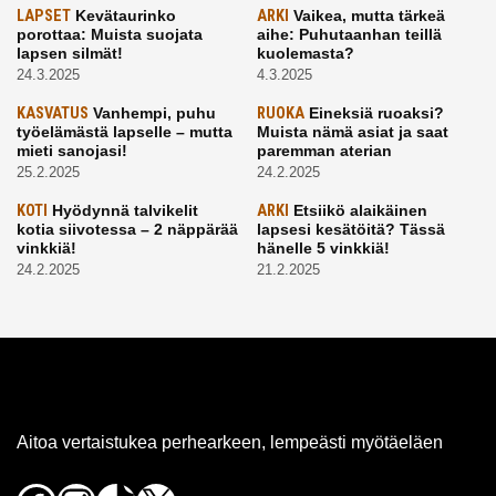
LAPSET
Kevätaurinko
ARKI
Vaikea, mutta tärkeä
porottaa: Muista suojata
aihe: Puhutaanhan teillä
lapsen silmät!
kuolemasta?
24.3.2025
4.3.2025
KASVATUS
Vanhempi, puhu
RUOKA
Eineksiä ruoaksi?
työelämästä lapselle – mutta
Muista nämä asiat ja saat
mieti sanojasi!
paremman aterian
25.2.2025
24.2.2025
KOTI
Hyödynnä talvikelit
ARKI
Etsiikö alaikäinen
kotia siivotessa – 2 näppärää
lapsesi kesätöitä? Tässä
vinkkiä!
hänelle 5 vinkkiä!
24.2.2025
21.2.2025
Aitoa vertaistukea perhearkeen, lempeästi myötäeläen