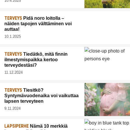
10.4.2025
TERVEYS
Pidä noro loitolla –
näiden tapojen välttäminen voi
auttaa!
10.1.2025
TERVEYS
Tiedätkö, mitä finnin
ilmestymispaikka kertoo
terveydestäsi?
11.12.2024
TERVEYS
Tiesitkö?
Syntymävuodenaika voi vaikuttaa
lapsen terveyteen
9.11.2024
LAPSIPERHE
Nämä 10 merkkiä