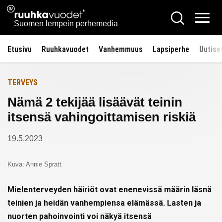
Siirry
Ruuhkavuodet.fi
Hae
Etusivulle
sisältöön
Vali
Suomen lempein perhemedia
Etusivu
Ruuhkavuodet
Vanhemmuus
Lapsiperhe
Uutise
TERVEYS
Nämä 2 tekijää lisäävät teinin
itsensä vahingoittamisen riskiä
19.5.2023
Kuva: Annie Spratt
Mielenterveyden häiriöt ovat enenevissä määrin läsnä
teinien ja heidän vanhempiensa elämässä. Lasten ja
nuorten pahoinvointi voi näkyä itsensä