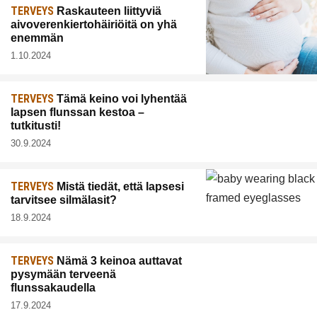
TERVEYS
Raskauteen liittyviä
aivoverenkiertohäiriöitä on yhä
enemmän
1.10.2024
TERVEYS
Tämä keino voi lyhentää
lapsen flunssan kestoa –
tutkitusti!
30.9.2024
TERVEYS
Mistä tiedät, että lapsesi
tarvitsee silmälasit?
18.9.2024
TERVEYS
Nämä 3 keinoa auttavat
pysymään terveenä
flunssakaudella
17.9.2024