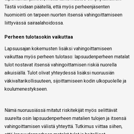
Tästä voidaan päätellä, että myös perheenjäsenten
huomiointi on tarpeen nuorten itsensä vahingoittamiseen
liittyvässä sairaalahoidossa.
Perheen tulotasokin vaikuttaa
Lapsuusajan kokemusten lisäksi vahingoittamiseen
vaikuttaa myös perheen tulotaso: lapsuudenperheen matalat
tulot nostavat itsensä vahingoittamisen riskiä nuorella
aikuisiällä. Tulot olivat yhteydessä lisäksi nuoruusiän
väkivaltarikollisuuteen, sijoittamiseen kodin ulkopuolelle ja
koulumenestykseen.
Nämä nuoruusiässä mitatut riskitekijät myös selittävät
suurelta osin lapsuudenperheen matalien tulojen ja itsensä
vahingoittamisen välistä yhteyttä. Tutkimus viittaa siihen,