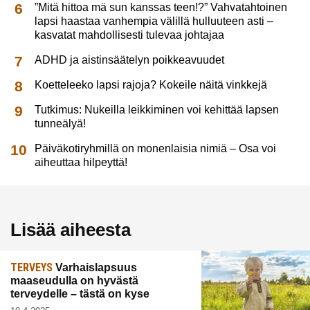
”Mitä hittoa mä sun kanssas teen!?” Vahvatahtoinen
lapsi haastaa vanhempia välillä hulluuteen asti –
kasvatat mahdollisesti tulevaa johtajaa
ADHD ja aistinsäätelyn poikkeavuudet
Koetteleeko lapsi rajoja? Kokeile näitä vinkkejä
Tutkimus: Nukeilla leikkiminen voi kehittää lapsen
tunneälyä!
Päiväkotiryhmillä on monenlaisia nimiä – Osa voi
aiheuttaa hilpeyttä!
Lisää aiheesta
TERVEYS
Varhaislapsuus
maaseudulla on hyvästä
terveydelle – tästä on kyse