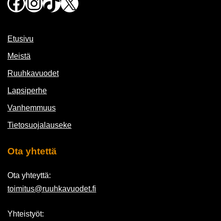
Facebook
Instagram
TikTok
X
Etusivu
Meistä
Ruuhkavuodet
Lapsiperhe
Vanhemmuus
Tietosuojalauseke
Ota yhtettä
Ota yhteyttä:
toimitus@ruuhkavuodet.fi
Yhteistyöt: