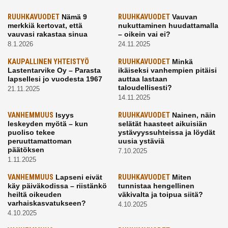
RUUHKAVUODET
Nämä 9
RUUHKAVUODET
Vauvan
merkkiä kertovat, että
nukuttaminen huudattamalla
vauvasi rakastaa sinua
– oikein vai ei?
8.1.2026
24.11.2025
KAUPALLINEN YHTEISTYÖ
RUUHKAVUODET
Minkä
Lastentarvike Oy – Parasta
ikäiseksi vanhempien pitäisi
lapsellesi jo vuodesta 1967
auttaa lastaan
taloudellisesti?
21.11.2025
14.11.2025
VANHEMMUUS
Isyys
RUUHKAVUODET
Nainen, näin
leskeyden myötä – kun
selätät haasteet aikuisiän
puoliso tekee
ystävyyssuhteissa ja löydät
peruuttamattoman
uusia ystäviä
päätöksen
7.10.2025
1.11.2025
VANHEMMUUS
Lapseni eivät
RUUHKAVUODET
Miten
käy päiväkodissa – riistänkö
tunnistaa hengellinen
heiltä oikeuden
väkivalta ja toipua siitä?
varhaiskasvatukseen?
4.10.2025
4.10.2025