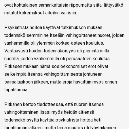
ovat kohtalaisen samankaltaisia riippumatta siitä, liittyvätkö
mitatut kokemukset äiteihin vai isiin.
Psykiatrista hoitoa käyttivät tutkimuksen mukaan
todennäköisemmin ne itseään vahingoittaneet nuoret, joiden
vanhemmilla oli ylemmän korkea-asteen koulutus.
Vastaavasti hoidon todennäköisyys oli pienintä niillä
nuorilla, joiden vanhemmilla oli perusasteen koulutus.
Pitkäsen mukaan nämä sosioekonomiset erot olivat
selkeimpiä itsensä vahingoittamisesta johtuneen
sairaalajakson jälkeen, mutta eroja havaittiin myös ennen
tapahtumaa.
Pitkänen kertoo tiedotteessa, että nuoren itsensä
vahingoittaminen lisäsi myös heidän äitiensä
todennäköisyyttä käyttää psykiatrista hoitoa heti
tapahtuman jälkeen, mutta tämä muutos oli lyhytaikainen.