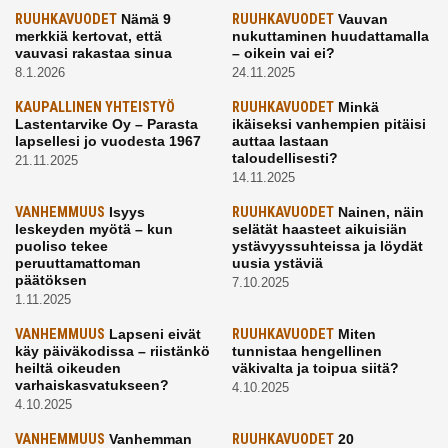
RUUHKAVUODET
Nämä 9
RUUHKAVUODET
Vauvan
merkkiä kertovat, että
nukuttaminen huudattamalla
vauvasi rakastaa sinua
– oikein vai ei?
8.1.2026
24.11.2025
KAUPALLINEN YHTEISTYÖ
RUUHKAVUODET
Minkä
Lastentarvike Oy – Parasta
ikäiseksi vanhempien pitäisi
lapsellesi jo vuodesta 1967
auttaa lastaan
taloudellisesti?
21.11.2025
14.11.2025
VANHEMMUUS
Isyys
RUUHKAVUODET
Nainen, näin
leskeyden myötä – kun
selätät haasteet aikuisiän
puoliso tekee
ystävyyssuhteissa ja löydät
peruuttamattoman
uusia ystäviä
päätöksen
7.10.2025
1.11.2025
VANHEMMUUS
Lapseni eivät
RUUHKAVUODET
Miten
käy päiväkodissa – riistänkö
tunnistaa hengellinen
heiltä oikeuden
väkivalta ja toipua siitä?
varhaiskasvatukseen?
4.10.2025
4.10.2025
VANHEMMUUS
Vanhemman
RUUHKAVUODET
20