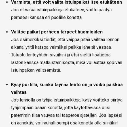
Varmista, että voit valita istuinpaikat itse etukäteen
Jos et varaa istuinpaikkoja etukäteen, voitte päätyä
perheesi kanssa eri puolille konetta.
Valitse paikat perheen tarpeet huomioiden
Jos esimerkiksi tiedät, että vaippa pitää vaihtaa lennon
aikana, yritä katsoa valmiiksi paikka läheltä vessaa.
Tutustu lentoyhtiön sivuihini ja etsi sieltä lisätietoa
lasten kanssa matkustamisesta, mikä voi auttaa sopivan
istuinpaikan valitsemista.
Kysy portilla, kuinka täynnä lento on ja voiko paikkaa
vaihtaa
Jos lennolla on tyhjiä istuinpaikkoja, kysy voitteko siirtyä
tyhjempään osaan konetta, jotta käytettävissä olisi
paremmin tilaa vauvaa tai taaperoa ajatellen. Jos lapsesi
on äänekäs, voi rauhallisempi osa konetta olla siinäkin