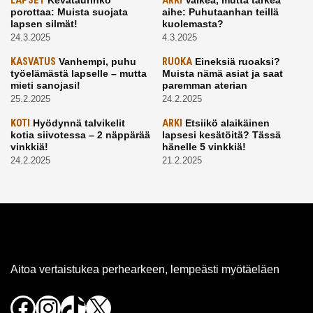
LAPSET
ARKI
porottaa: Muista suojata
aihe: Puhutaanhan teillä
lapsen silmät!
kuolemasta?
24.3.2025
4.3.2025
KASVATUS
Vanhempi, puhu
RUOKA
Eineksiä ruoaksi?
työelämästä lapselle – mutta
Muista nämä asiat ja saat
mieti sanojasi!
paremman aterian
25.2.2025
24.2.2025
KOTI
Hyödynnä talvikelit
ARKI
Etsiikö alaikäinen
kotia siivotessa – 2 näppärää
lapsesi kesätöitä? Tässä
vinkkiä!
hänelle 5 vinkkiä!
24.2.2025
21.2.2025
Aitoa vertaistukea perhearkeen, lempeästi myötäeläen
Facebook
Instagram
TikTok
X