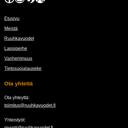
Etusivu
Meistä
Ruuhkavuodet
Lapsiperhe
Vanhemmuus
Tietosuojalauseke
Ota yhtettä
Ota yhteyttä:
toimitus@ruuhkavuodet.fi
Yhteistyöt:
myynti@ruuhkavuodet.fi