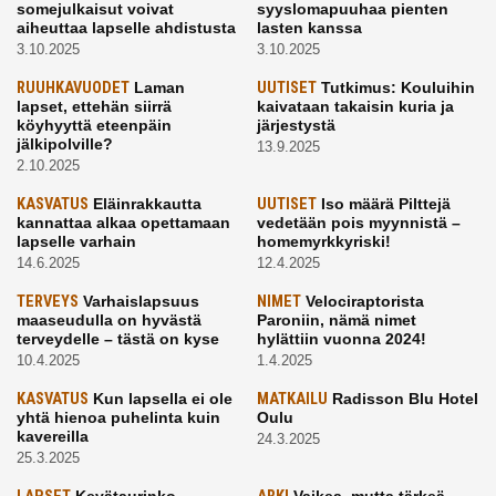
somejulkaisut voivat
syyslomapuuhaa pienten
aiheuttaa lapselle ahdistusta
lasten kanssa
3.10.2025
3.10.2025
RUUHKAVUODET
Laman
UUTISET
Tutkimus: Kouluihin
lapset, ettehän siirrä
kaivataan takaisin kuria ja
köyhyyttä eteenpäin
järjestystä
jälkipolville?
13.9.2025
2.10.2025
KASVATUS
Eläinrakkautta
UUTISET
Iso määrä Pilttejä
kannattaa alkaa opettamaan
vedetään pois myynnistä –
lapselle varhain
homemyrkkyriski!
14.6.2025
12.4.2025
TERVEYS
Varhaislapsuus
NIMET
Velociraptorista
maaseudulla on hyvästä
Paroniin, nämä nimet
terveydelle – tästä on kyse
hylättiin vuonna 2024!
10.4.2025
1.4.2025
KASVATUS
Kun lapsella ei ole
MATKAILU
Radisson Blu Hotel
yhtä hienoa puhelinta kuin
Oulu
kavereilla
24.3.2025
25.3.2025
Kevätaurinko
Vaikea, mutta tärkeä