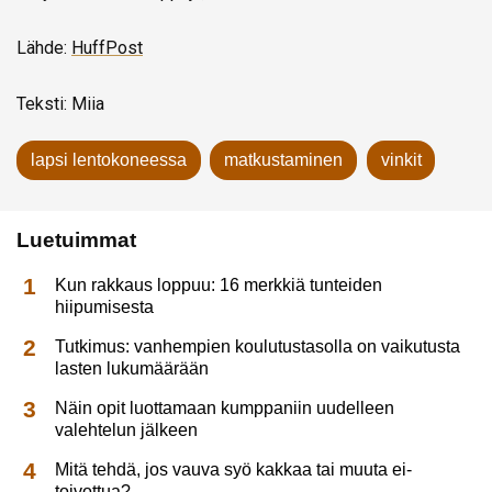
Lähde:
HuffPost
Teksti: Miia
lapsi lentokoneessa
matkustaminen
vinkit
Luetuimmat
Kun rakkaus loppuu: 16 merkkiä tunteiden
hiipumisesta
Tutkimus: vanhempien koulutustasolla on vaikutusta
lasten lukumäärään
Näin opit luottamaan kumppaniin uudelleen
valehtelun jälkeen
Mitä tehdä, jos vauva syö kakkaa tai muuta ei-
toivottua?