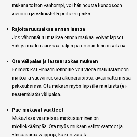
mukana toinen vanhempi, voi hän nousta koneeseen
aiemmin ja valmistella perheen paikat.
Rajoita ruutuaikaa ennen lentoa
Jos vähennät ruutuaikaa ennen matkaa, voivat lapset
viihtyä ruudun ääressä paljon paremmin lennon aikana.
Ota välipalaa ja lastenruokaa mukaan
Esimerkiksi Finnarin lennoille voit viedä matkustamoon
maitoa ja vauvanruokaa alkuperäisissä, avaamattomissa
pakkauksissa. Ota mukaan myös lapsille mieluista (ei-
nestemäistä) välipalaa.
Pue mukavat vaatteet
Mukavissa vaatteissa matkustaminen on
miellekkäämpää. Ota myös mukaan vaihtovaatteet ja
ylimääräisiä vaippoja, kaiken varalta.