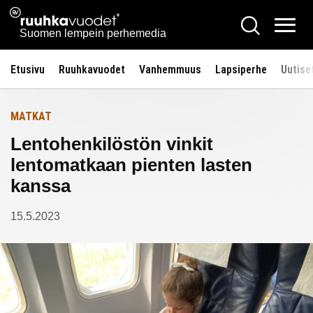
Siirry
Ruuhkavuodet.fi
Hae
Etusivulle
sisältöön
Vali
Suomen lempein perhemedia
Etusivu
Ruuhkavuodet
Vanhemmuus
Lapsiperhe
Uutise
MATKAT
Lentohenkilöstön vinkit
lentomatkaan pienten lasten
kanssa
15.5.2023