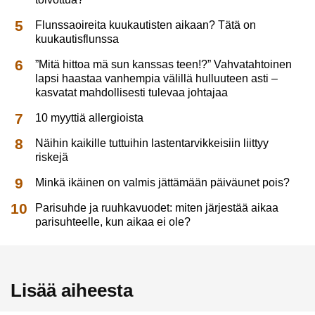
Flunssaoireita kuukautisten aikaan? Tätä on
kuukautisflunssa
”Mitä hittoa mä sun kanssas teen!?” Vahvatahtoinen
lapsi haastaa vanhempia välillä hulluuteen asti –
kasvatat mahdollisesti tulevaa johtajaa
10 myyttiä allergioista
Näihin kaikille tuttuihin lastentarvikkeisiin liittyy
riskejä
Minkä ikäinen on valmis jättämään päiväunet pois?
Parisuhde ja ruuhkavuodet: miten järjestää aikaa
parisuhteelle, kun aikaa ei ole?
Lisää aiheesta