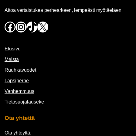
Aitoa vertaistukea perhearkeen, lempeästi myötäeläen
Facebook
Instagram
TikTok
X
Etusivu
Meistä
Ruuhkavuodet
Lapsiperhe
Vanhemmuus
Tietosuojalauseke
Ota yhtettä
Ota yhteyttä: