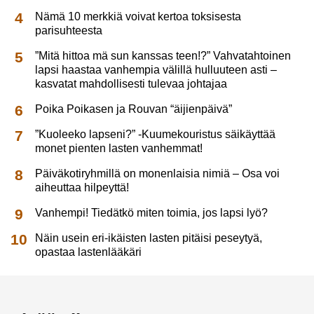
Nämä 10 merkkiä voivat kertoa toksisesta
parisuhteesta
”Mitä hittoa mä sun kanssas teen!?” Vahvatahtoinen
lapsi haastaa vanhempia välillä hulluuteen asti –
kasvatat mahdollisesti tulevaa johtajaa
Poika Poikasen ja Rouvan “äijienpäivä”
”Kuoleeko lapseni?” -Kuumekouristus säikäyttää
monet pienten lasten vanhemmat!
Päiväkotiryhmillä on monenlaisia nimiä – Osa voi
aiheuttaa hilpeyttä!
Vanhempi! Tiedätkö miten toimia, jos lapsi lyö?
Näin usein eri-ikäisten lasten pitäisi peseytyä,
opastaa lastenlääkäri