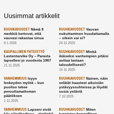
Uusimmat artikkelit
RUUHKAVUODET
Nämä 9
RUUHKAVUODET
Vauvan
merkkiä kertovat, että
nukuttaminen huudattamalla
vauvasi rakastaa sinua
– oikein vai ei?
8.1.2026
24.11.2025
KAUPALLINEN YHTEISTYÖ
RUUHKAVUODET
Minkä
Lastentarvike Oy – Parasta
ikäiseksi vanhempien pitäisi
lapsellesi jo vuodesta 1967
auttaa lastaan
taloudellisesti?
21.11.2025
14.11.2025
VANHEMMUUS
Isyys
RUUHKAVUODET
Nainen, näin
leskeyden myötä – kun
selätät haasteet aikuisiän
puoliso tekee
ystävyyssuhteissa ja löydät
peruuttamattoman
uusia ystäviä
päätöksen
7.10.2025
1.11.2025
VANHEMMUUS
Lapseni eivät
RUUHKAVUODET
Miten
käy päiväkodissa – riistänkö
tunnistaa hengellinen