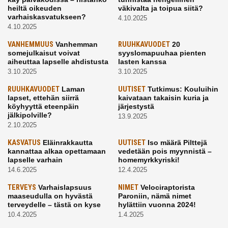
heiltä oikeuden
väkivalta ja toipua siitä?
varhaiskasvatukseen?
4.10.2025
4.10.2025
VANHEMMUUS
Vanhemman
RUUHKAVUODET
20
somejulkaisut voivat
syyslomapuuhaa pienten
aiheuttaa lapselle ahdistusta
lasten kanssa
3.10.2025
3.10.2025
RUUHKAVUODET
Laman
UUTISET
Tutkimus: Kouluihin
lapset, ettehän siirrä
kaivataan takaisin kuria ja
köyhyyttä eteenpäin
järjestystä
jälkipolville?
13.9.2025
2.10.2025
KASVATUS
Eläinrakkautta
UUTISET
Iso määrä Pilttejä
kannattaa alkaa opettamaan
vedetään pois myynnistä –
lapselle varhain
homemyrkkyriski!
14.6.2025
12.4.2025
TERVEYS
Varhaislapsuus
NIMET
Velociraptorista
maaseudulla on hyvästä
Paroniin, nämä nimet
terveydelle – tästä on kyse
hylättiin vuonna 2024!
10.4.2025
1.4.2025