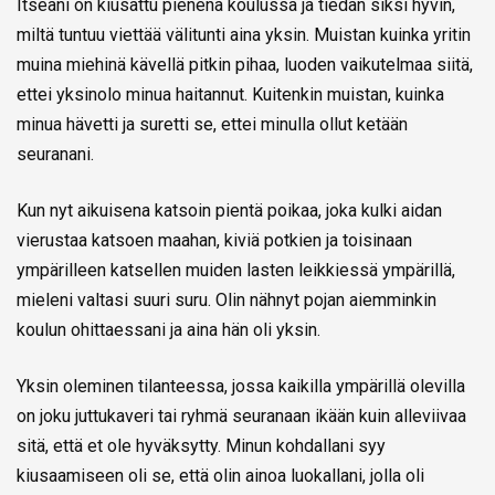
Itseäni on kiusattu pienenä koulussa ja tiedän siksi hyvin,
miltä tuntuu viettää välitunti aina yksin. Muistan kuinka yritin
muina miehinä kävellä pitkin pihaa, luoden vaikutelmaa siitä,
ettei yksinolo minua haitannut. Kuitenkin muistan, kuinka
minua hävetti ja suretti se, ettei minulla ollut ketään
seuranani.
Kun nyt aikuisena katsoin pientä poikaa, joka kulki aidan
vierustaa katsoen maahan, kiviä potkien ja toisinaan
ympärilleen katsellen muiden lasten leikkiessä ympärillä,
mieleni valtasi suuri suru. Olin nähnyt pojan aiemminkin
koulun ohittaessani ja aina hän oli yksin.
Yksin oleminen tilanteessa, jossa kaikilla ympärillä olevilla
on joku juttukaveri tai ryhmä seuranaan ikään kuin alleviivaa
sitä, että et ole hyväksytty. Minun kohdallani syy
kiusaamiseen oli se, että olin ainoa luokallani, jolla oli