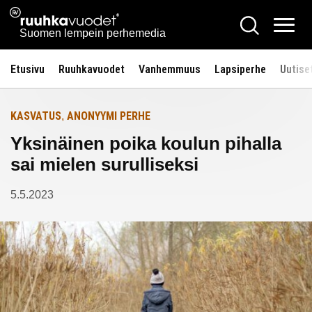
Siirry
Ruuhkavuodet.fi
Hae
Etusivulle
sisältöön
Vali
Suomen lempein perhemedia
Etusivu
Ruuhkavuodet
Vanhemmuus
Lapsiperhe
Uutise
KASVATUS
ANONYYMI PERHE
,
Yksinäinen poika koulun pihalla
sai mielen surulliseksi
5.5.2023