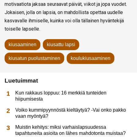
motivaatiota jaksaa seuraavat päivät, viikot ja jopa vuodet.
Jokaisen, jolla on lapsia, on mahdollista opettaa uudelle
kasvavalle ihmiselle, kuinka voi olla tällainen hyväntekijä
toiselle lapselle.
kiusaaminen
kiusattu lapsi
kiusatun puolustaminen
koulukiusaaminen
Luetuimmat
Kun rakkaus loppuu: 16 merkkiä tunteiden
hiipumisesta
Voiko kummipyynnöstä kieltäytyä? -Vai onko pakko
vaan myöntyä?
Muistin kehitys: miksi varhaislapsuudessa
tapahtuneita asioita on lähes mahdotonta muistaa?