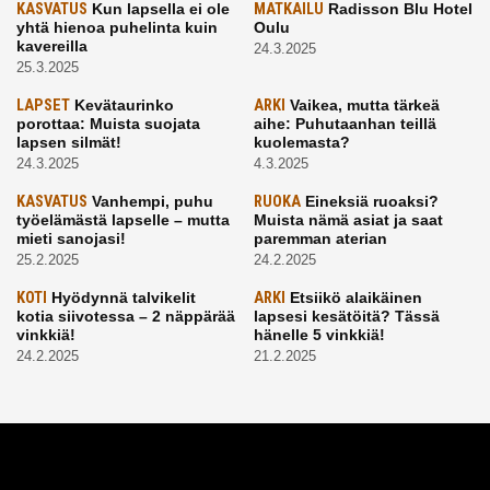
KASVATUS
Kun lapsella ei ole
MATKAILU
Radisson Blu Hotel
yhtä hienoa puhelinta kuin
Oulu
kavereilla
24.3.2025
25.3.2025
LAPSET
Kevätaurinko
ARKI
Vaikea, mutta tärkeä
porottaa: Muista suojata
aihe: Puhutaanhan teillä
lapsen silmät!
kuolemasta?
24.3.2025
4.3.2025
KASVATUS
Vanhempi, puhu
RUOKA
Eineksiä ruoaksi?
työelämästä lapselle – mutta
Muista nämä asiat ja saat
mieti sanojasi!
paremman aterian
25.2.2025
24.2.2025
KOTI
Hyödynnä talvikelit
ARKI
Etsiikö alaikäinen
kotia siivotessa – 2 näppärää
lapsesi kesätöitä? Tässä
vinkkiä!
hänelle 5 vinkkiä!
24.2.2025
21.2.2025