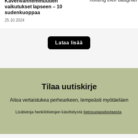
Kaverivanhemmuuden
vaikutukset lapseen – 10
sudenkuoppaa
25.10.2024
Lataa lisää
Tilaa uutiskirje
Aitoa vertaistukea perhearkeen, lempeästi myötäeläen
Lisätietoja henkilötietojen käsittelystä
tietosuojaselosteesta
.