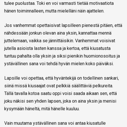
tulee puolustaa. Toki en voi varmasti tietää motivaatiota
hänen toiminnalleen, mutta mielelläni näin ajattelen.
Jos vanhemmat opettaisivat lapsilleen pienestä pitäen, että
nähdessään jonkun olevan aina yksin, kannattaa mennä
juttelemaan, vaikka se jännittäisikin. Vanhemmat voisivat
jutella asioista lasten kanssa ja kertoa, että kiusatusta
tuntuu pahalta olla yksin ja siksi pienikin huomionosoitus ja
ystävällinen sana voi tehdä hyvän mielen koko päiväksi.
Lapsille voi opettaa, että hyväntekijä on todellinen sankari,
siinä missä kiusaajat ovat pelkkiä säälittäviä pelkureita.
Tällä tavalla kotoa saatu oppi voisi saada aikaan sen, että
joku näkisi sen yhden lapsen, joka on aina yksin ja menisi
kysymään häneltä, mitä hänelle kuuluu.
Vain muutama ystävällinen sana voi antaa kiusatulle