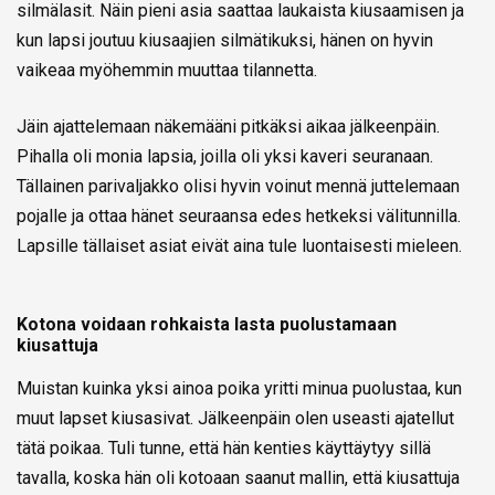
silmälasit. Näin pieni asia saattaa laukaista kiusaamisen ja
kun lapsi joutuu kiusaajien silmätikuksi, hänen on hyvin
vaikeaa myöhemmin muuttaa tilannetta.
Jäin ajattelemaan näkemääni pitkäksi aikaa jälkeenpäin.
Pihalla oli monia lapsia, joilla oli yksi kaveri seuranaan.
Tällainen parivaljakko olisi hyvin voinut mennä juttelemaan
pojalle ja ottaa hänet seuraansa edes hetkeksi välitunnilla.
Lapsille tällaiset asiat eivät aina tule luontaisesti mieleen.
Kotona voidaan rohkaista lasta puolustamaan
kiusattuja
Muistan kuinka yksi ainoa poika yritti minua puolustaa, kun
muut lapset kiusasivat. Jälkeenpäin olen useasti ajatellut
tätä poikaa. Tuli tunne, että hän kenties käyttäytyy sillä
tavalla, koska hän oli kotoaan saanut mallin, että kiusattuja