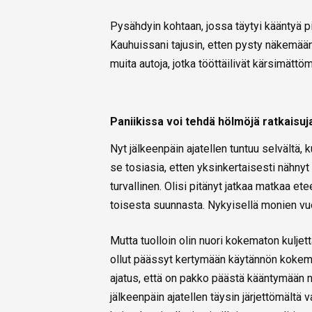
Pysähdyin kohtaan, jossa täytyi kääntyä pik
Kauhuissani tajusin, etten pysty näkemään, 
muita autoja, jotka tööttäilivät kärsimättöm
Paniikissa voi tehdä hölmöjä ratkaisuj
Nyt jälkeenpäin ajatellen tuntuu selvältä, k
se tosiasia, etten yksinkertaisesti nähnyt ri
turvallinen. Olisi pitänyt jatkaa matkaa e
toisesta suunnasta. Nykyisellä monien vu
Mutta tuolloin olin nuori kokematon kuljetta
ollut päässyt kertymään käytännön kokemu
ajatus, että on pakko päästä kääntymään no
jälkeenpäin ajatellen täysin järjettömältä 