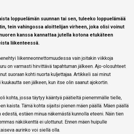
ista loppuelämän suunnan tai sen, tuleeko loppuelämää
in, tein vahingossa aloittelijan virheen, joka olisi voinut
nuoren kanssa kannattaa jutella kotona etukäteen
ista liikenteessä.
menehtyi liikenneonnettomuudessa vain joitakin viikkoja
ru on varmasti hirvittävä tapahtuman jälkeen. Ajo-olosuhteet
anut suoraan kohti nuorta kuljettajaa. Artikkeli sai minut
uukautta sen jälkeen, kun itse olin saanut ajokortin.
lä oli kohta, jossa täytyy kääntyä päätieltä pienemmälle tielle,
nteen kaista. Tämä kohta sijaitsi pienen mäen päällä. Mäen päällä
n edestä, estäen minua näkemästä kunnolla eteeni. Näin tien
emmas näkökenttä ei ulottunut. Ennen mäen huipulle
iseva aurinko voi siellä olla.