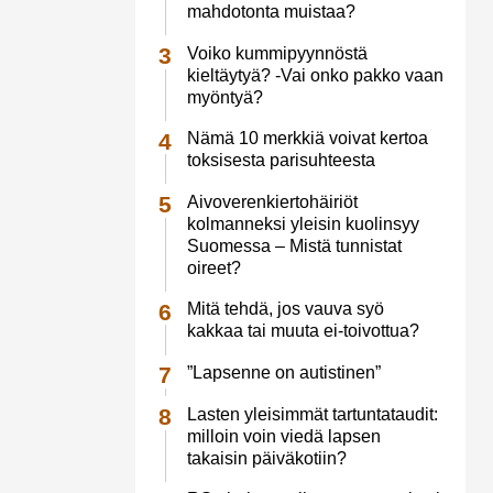
mahdotonta muistaa?
Voiko kummipyynnöstä
kieltäytyä? -Vai onko pakko vaan
myöntyä?
Nämä 10 merkkiä voivat kertoa
toksisesta parisuhteesta
Aivoverenkiertohäiriöt
kolmanneksi yleisin kuolinsyy
Suomessa – Mistä tunnistat
oireet?
Mitä tehdä, jos vauva syö
kakkaa tai muuta ei-toivottua?
”Lapsenne on autistinen”
Lasten yleisimmät tartuntataudit:
milloin voin viedä lapsen
takaisin päiväkotiin?