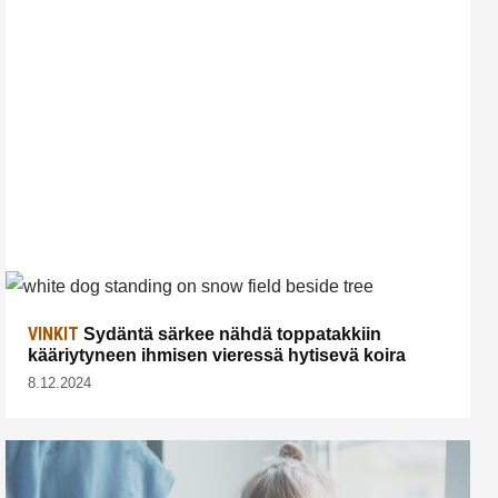
VINKIT
Sydäntä särkee nähdä toppatakkiin
kääriytyneen ihmisen vieressä hytisevä koira
8.12.2024