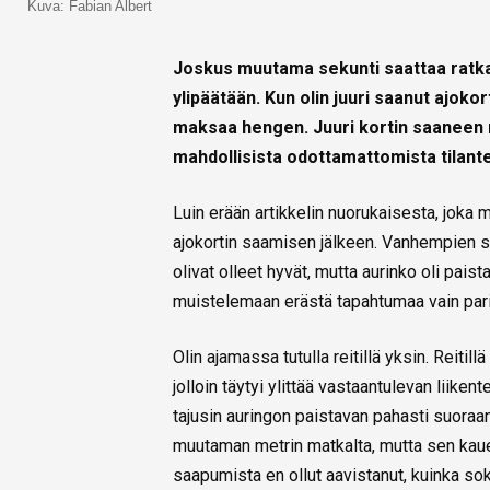
Kuva: Fabian Albert
Joskus muutama sekunti saattaa ratka
ylipäätään. Kun olin juuri saanut ajokort
maksaa hengen. Juuri kortin saaneen 
mahdollisista odottamattomista tilante
Luin erään artikkelin nuorukaisesta, joka 
ajokortin saamisen jälkeen. Vanhempien su
olivat olleet hyvät, mutta aurinko oli paist
muistelemaan erästä tapahtumaa vain pari k
Olin ajamassa tutulla reitillä yksin. Reitil
jolloin täytyi ylittää vastaantulevan liike
tajusin auringon paistavan pahasti suoraa
muutaman metrin matkalta, mutta sen kau
saapumista en ollut aavistanut, kuinka soka