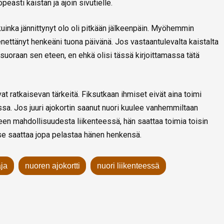
 nopeasti kaistan ja ajoin sivutielle.
 kuinka jännittynyt olo oli pitkään jälkeenpäin. Myöhemmin
enettänyt henkeäni tuona päivänä. Jos vastaantulevalta kaistalta
yt suoraan sen eteen, en ehkä olisi tässä kirjoittamassa tätä
at ratkaisevan tärkeitä. Fiksutkaan ihmiset eivät aina toimi
ssa. Jos juuri ajokortin saanut nuori kuulee vanhemmiltaan
een mahdollisuudesta liikenteessä, hän saattaa toimia toisin
e saattaa jopa pelastaa hänen henkensä.
aja
nuoren ajokortti
nuori liikenteessä