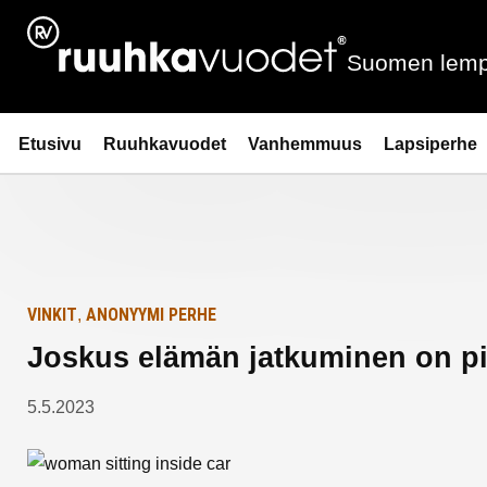
Siirry
Etusivulle
sisältöön
Suomen lemp
Ruuhkavuodet.fi
Etusivu
Ruuhkavuodet
Vanhemmuus
Lapsiperhe
VINKIT
ANONYYMI PERHE
,
Joskus elämän jatkuminen on pi
5.5.2023