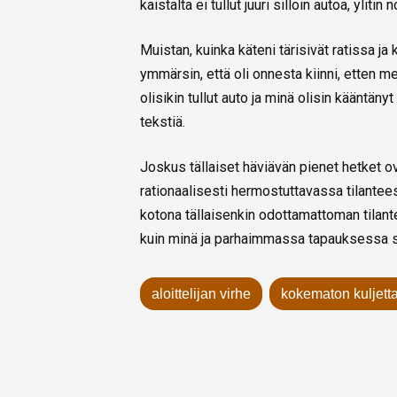
kaistalta ei tullut juuri silloin autoa, ylitin
Muistan, kuinka käteni tärisivät ratissa ja
ymmärsin, että oli onnesta kiinni, etten m
olisikin tullut auto ja minä olisin kääntän
tekstiä.
Joskus tällaiset häviävän pienet hetket ov
rationaalisesti hermostuttavassa tilantee
kotona tällaisenkin odottamattoman tilant
kuin minä ja parhaimmassa tapauksessa s
aloittelijan virhe
kokematon kuljett