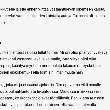
kutielle ja sitä ennen ylittää vastaantulevan liikenteen kaista.
tuleeko vastaantulijoiden kaistalla autoja. Takanani oli jo jono
inä.
a
uinka tilanteessa olisi tullut toimia. Minun olisi pitänyt hyväksyä
ittävästi vastaantulevalle kaistalle, jotta ylitys olisi ollut
teenpäin, kääntyä myöhemmin ja palata takaisin risteyskohtaan
osien ajokokemuksella toimisin ilman muuta näin.
ja, joka oli juuri saanut ajokortin. Olin epävarma eikä minulle
sta pulmatilanteista liikenteessä. Mielessäni hakkasi vain
peasti, koska takana olevat tööttäilevät. Paniikissa tein näin
vaikuttavan päätöksen. Luotin siihen, että vastaantulevalta