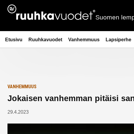
Siirry
Etusivulle
sisältöön
Suomen lemp
Ruuhkavuodet.fi
Etusivu
Ruuhkavuodet
Vanhemmuus
Lapsiperhe
VANHEMMUUS
Jokaisen vanhemman pitäisi san
29.4.2023