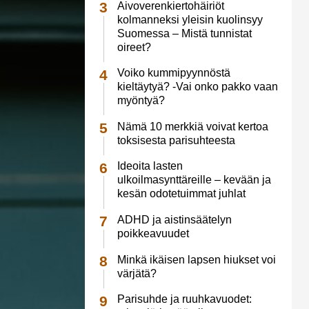
Aivoverenkiertohäiriöt
kolmanneksi yleisin kuolinsyy
Suomessa – Mistä tunnistat
oireet?
Voiko kummipyynnöstä
kieltäytyä? -Vai onko pakko vaan
myöntyä?
Nämä 10 merkkiä voivat kertoa
toksisesta parisuhteesta
Ideoita lasten
ulkoilmasynttäreille – kevään ja
kesän odotetuimmat juhlat
ADHD ja aistinsäätelyn
poikkeavuudet
Minkä ikäisen lapsen hiukset voi
värjätä?
Parisuhde ja ruuhkavuodet: