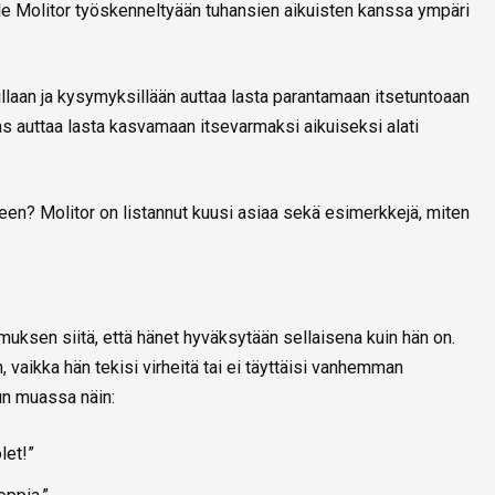
ele Molitor työskenneltyään tuhansien aikuisten kanssa ympäri
laan ja kysymyksillään auttaa lasta parantamaan itsetuntoaan
s auttaa lasta kasvamaan itsevarmaksi aikuiseksi alati
leen? Molitor on listannut kuusi asiaa sekä esimerkkejä, miten
muksen siitä, että hänet hyväksytään sellaisena kuin hän on.
, vaikka hän tekisi virheitä tai ei täyttäisi vanhemman
un muassa näin:
let!”