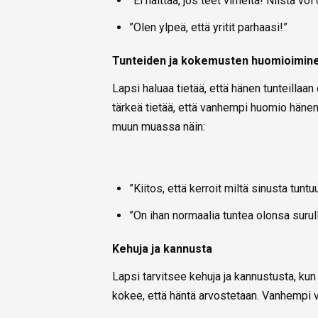
”Ei haittaa, jos teet virheitä! Niistä voi
”Olen ylpeä, että yritit parhaasi!”
Tunteiden ja kokemusten huomioimin
Lapsi haluaa tietää, että hänen tunteillaan
tärkeä tietää, että vanhempi huomio hänen 
muun muassa näin:
”Kiitos, että kerroit miltä sinusta tuntu
”On ihan normaalia tuntea olonsa surull
Kehuja ja kannusta
Lapsi tarvitsee kehuja ja kannustusta, kun 
kokee, että häntä arvostetaan. Vanhempi v