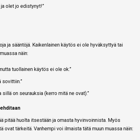
ja olet jo edistynyt!”
oja ja sääntöjä. Kaikenlainen käytös ei ole hyväksyttyä tai
 muassa näin:
mutta tuollainen käytös ei ole ok.”
sovittiin.”
a sillä on seurauksia (kerro mitä ne ovat).”
lehditaan
ä pitää huolta itsestään ja omasta hyvinvoinnista. Myös
ä ovat tärkeitä. Vanhempi voi ilmaista tätä muun muassa näin: