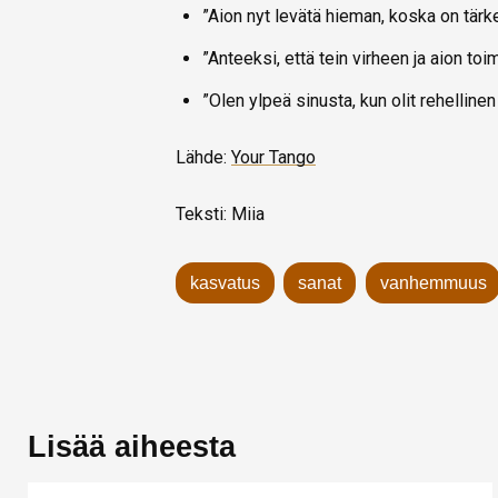
”Aion nyt levätä hieman, koska on tärke
”Anteeksi, että tein virheen ja aion to
”Olen ylpeä sinusta, kun olit rehellinen 
Lähde:
Your Tango
Teksti: Miia
kasvatus
sanat
vanhemmuus
Lisää aiheesta