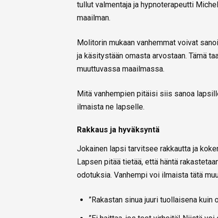
tullut valmentaja ja hypnoterapeutti Mich
maailman.
Molitorin mukaan vanhemmat voivat sanoil
ja käsitystään omasta arvostaan. Tämä taa
muuttuvassa maailmassa.
Mitä vanhempien pitäisi siis sanoa lapsil
ilmaista ne lapselle.
Rakkaus ja hyväksyntä
Jokainen lapsi tarvitsee rakkautta ja koke
Lapsen pitää tietää, että häntä rakastetaan
odotuksia. Vanhempi voi ilmaista tätä mu
”Rakastan sinua juuri tuollaisena kuin o