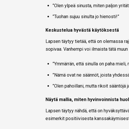
”Olen ylpeä sinusta, miten paljon yrität 
”Tuohan sujuu sinulta jo hienosti!”
Keskustelua hyvästä käytöksestä
Lapsen täytyy tietää, että on olemassa raj
sopivaa. Vanhempi voi ilmaista tätä muun
”Ymmärrän, että sinulla on paha mieli, 
”Nämä ovat ne säännöt, joista yhdessä 
”Olen pahoillani, mutta rikoit sääntöjä j
Näytä mallia, miten hyvinvoinnista huo
Lapsen täytyy nähdä, että on hyväksyttävä
esimerkit positiivisesta kanssakäymisest