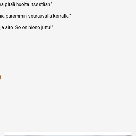
ä pitää huolta itsestään.”
imia paremmin seuraavalla kerralla.”
ja aito. Se on hieno juttu!”