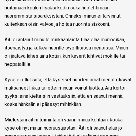
hoitamaan koulun lisäksi kodin sekä huolehtimaan
nuoremmista sisaruksistani. Onneksi minun ei tarvinnut
kuitenkaan öisin valvoa ja hoitaa nuorinta siskoani.
Äiti ei antanut minulle minkäänlaista tilaa elää murrosikää,
itsenäistyä ja kulkea nuorille tyypillisissä menoissa. Minun
oli jäätävä lähes aina kotiin, kun kaverit lähtivät mökille tai
heppatallille.
Kyse ei ollut siitä, että kyseiset nuorten omat menot olisivat
maksaneet liikaa tai ettei minuun voinut luottaa. Äiti kertoi
syyksi aina kielteisiin vastauksiin, että en saanut mennä,
koska hänkään ei päässyt mihinkään.
Mielestäni äitini toiminta oli väärin minua kohtaan, koska
kyse oli nyt minun nuoruusajastani. Äiti oli saanut elää jo