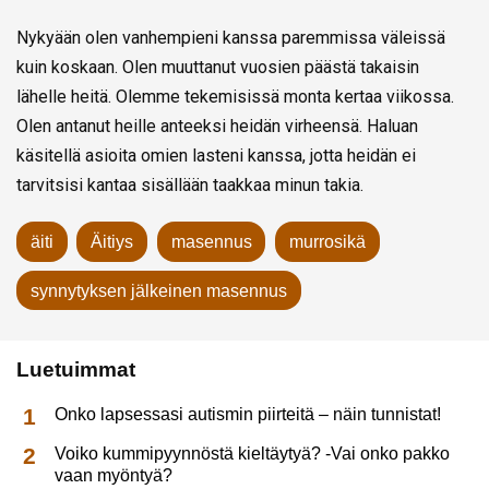
Nykyään olen vanhempieni kanssa paremmissa väleissä
kuin koskaan. Olen muuttanut vuosien päästä takaisin
lähelle heitä. Olemme tekemisissä monta kertaa viikossa.
Olen antanut heille anteeksi heidän virheensä. Haluan
käsitellä asioita omien lasteni kanssa, jotta heidän ei
tarvitsisi kantaa sisällään taakkaa minun takia.
äiti
Äitiys
masennus
murrosikä
synnytyksen jälkeinen masennus
Luetuimmat
Onko lapsessasi autismin piirteitä – näin tunnistat!
Voiko kummipyynnöstä kieltäytyä? -Vai onko pakko
vaan myöntyä?