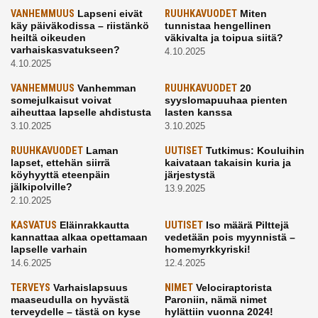
VANHEMMUUS
Lapseni eivät
RUUHKAVUODET
Miten
käy päiväkodissa – riistänkö
tunnistaa hengellinen
heiltä oikeuden
väkivalta ja toipua siitä?
varhaiskasvatukseen?
4.10.2025
4.10.2025
VANHEMMUUS
Vanhemman
RUUHKAVUODET
20
somejulkaisut voivat
syyslomapuuhaa pienten
aiheuttaa lapselle ahdistusta
lasten kanssa
3.10.2025
3.10.2025
RUUHKAVUODET
Laman
UUTISET
Tutkimus: Kouluihin
lapset, ettehän siirrä
kaivataan takaisin kuria ja
köyhyyttä eteenpäin
järjestystä
jälkipolville?
13.9.2025
2.10.2025
KASVATUS
Eläinrakkautta
UUTISET
Iso määrä Pilttejä
kannattaa alkaa opettamaan
vedetään pois myynnistä –
lapselle varhain
homemyrkkyriski!
14.6.2025
12.4.2025
TERVEYS
Varhaislapsuus
NIMET
Velociraptorista
maaseudulla on hyvästä
Paroniin, nämä nimet
terveydelle – tästä on kyse
hylättiin vuonna 2024!