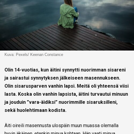
Kuva: Pexels/ Keenan Constance
Olin 14-vuotias, kun äitini synnytti nuorimman sisareni
ja sairastui synnytyksen jälkeiseen masennukseen.
Olin sisarusparven vanhin lapsi. Meitä oli yhteensä viisi
lasta. Koska olin vanhin lapsista, äitini turvautui minuun
ja jouduin ”vara-äidiksi” nuorimmille sisaruksilleni,
sekä huolehtimaan kodista.
Äiti oireili masennusta ulospäin muun muassa olemalla
hyvin äkäinen, etenkin minua kohtaan. Hän vaati minua