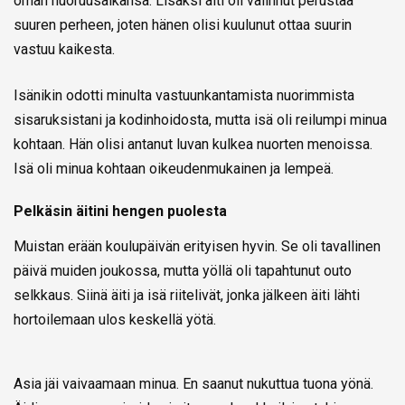
oman nuoruusaikansa. Lisäksi äiti oli valinnut perustaa
suuren perheen, joten hänen olisi kuulunut ottaa suurin
vastuu kaikesta.
Isänikin odotti minulta vastuunkantamista nuorimmista
sisaruksistani ja kodinhoidosta, mutta isä oli reilumpi minua
kohtaan. Hän olisi antanut luvan kulkea nuorten menoissa.
Isä oli minua kohtaan oikeudenmukainen ja lempeä.
Pelkäsin äitini hengen puolesta
Muistan erään koulupäivän erityisen hyvin. Se oli tavallinen
päivä muiden joukossa, mutta yöllä oli tapahtunut outo
selkkaus. Siinä äiti ja isä riitelivät, jonka jälkeen äiti lähti
hortoilemaan ulos keskellä yötä.
Asia jäi vaivaamaan minua. En saanut nukuttua tuona yönä.