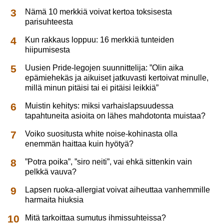
Nämä 10 merkkiä voivat kertoa toksisesta
parisuhteesta
Kun rakkaus loppuu: 16 merkkiä tunteiden
hiipumisesta
Uusien Pride-legojen suunnittelija: ”Olin aika
epämiehekäs ja aikuiset jatkuvasti kertoivat minulle,
millä minun pitäisi tai ei pitäisi leikkiä”
Muistin kehitys: miksi varhaislapsuudessa
tapahtuneita asioita on lähes mahdotonta muistaa?
Voiko suositusta white noise-kohinasta olla
enemmän haittaa kuin hyötyä?
”Potra poika”, ”siro neiti”, vai ehkä sittenkin vain
pelkkä vauva?
Lapsen ruoka-allergiat voivat aiheuttaa vanhemmille
harmaita hiuksia
Mitä tarkoittaa sumutus ihmissuhteissa?