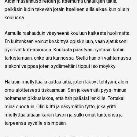
Äidin masennusoireiden ja itsemurha uhkailujen takia,
pelkäsin äidin tekevän jotain itselleen sillä aikaa, kun olisin
koulussa.
Aamulla raahauduin väsyneenä kouluun kaikesta huolimatta.
En kuitenkaan voinut keskittyä opiskeluun, vaan ajatukseni
pyörivät koti-asioissa. Koulusta päästyäni ryntäsin kotiin
tarkistamaan, onko äiti kunnossa. Siellä hän oli vaihtamassa
siskoni vaippaa joten sydämeltäni tippui iso möykky.
Halusin miellyttää ja auttaa äitiä, joten läksyt tehtyäni, aloin
oma-alotteisesti tiskaamaan. Sen jälkeen äiti pyysi minua
hoitamaan pikkusiskoa, että hän pääsisi lenkille. Tottakai
minä suostuin. Olin kiltti ja näkymätön tyttö, joka yritti
miellyttää äitiään kaikin tavoin ja sulki omat tunteensa ja
tarpeensa syvälle sisimpään.