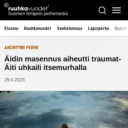
Siirry
Ruuhkavuodet.fi
Hae
Etusivulle
sisältöön
Vali
Suomen lempein perhemedia
Etusivu
Ruuhkavuodet
Vanhemmuus
Lapsiperhe
Uutise
ANONYYMI PERHE
Äidin masennus aiheutti traumat-
Äiti uhkaili itsemurhalla
29.4.2023