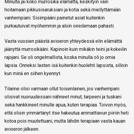
Minulta jäi koko murrosikä elämättä, keskityin vain
hoitamaan pikkusisaruksiani ja kotia sekä miellyttämään
vanhempiani. Sisimpääni painetut asiat kuitenkin
purkautuivat myöhemmin ja aloin oireilemaan pahasti.
Vasta vuosien päästä avioeron yhteydessä elin elämättä
jäänyttä murrosikääni. Kapinoin kuin mikäkin teini ja kokeilin
rajojani. Se oli ongelmallista, koska minulla oli jo omia
lapsia. Onneksi lasten isä kuitenkin huolehti lapsista, silloin
kun minä en siihen kyennyt.
Tilanne olisi varmaan ollut toisenlainen, jos vanhempani
olisivat nuoruudessani nähneet minut, tarpeeni ja tuskani
sekä hankkineet minulle apua, kuten terapiaa. Toivon myös,
että olisin ymmärtänyt itse hakeutua ammattiavun piiriin heti
kotoa pois muutettuani, mutta lähdin terapiaan vasta kauan
avioeron jälkeen.