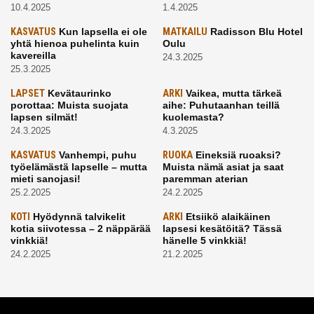
10.4.2025
1.4.2025
KASVATUS
Kun lapsella ei ole
MATKAILU
Radisson Blu Hotel
yhtä hienoa puhelinta kuin
Oulu
kavereilla
24.3.2025
25.3.2025
LAPSET
Kevätaurinko
ARKI
Vaikea, mutta tärkeä
porottaa: Muista suojata
aihe: Puhutaanhan teillä
lapsen silmät!
kuolemasta?
24.3.2025
4.3.2025
KASVATUS
Vanhempi, puhu
RUOKA
Eineksiä ruoaksi?
työelämästä lapselle – mutta
Muista nämä asiat ja saat
mieti sanojasi!
paremman aterian
25.2.2025
24.2.2025
KOTI
Hyödynnä talvikelit
ARKI
Etsiikö alaikäinen
kotia siivotessa – 2 näppärää
lapsesi kesätöitä? Tässä
vinkkiä!
hänelle 5 vinkkiä!
24.2.2025
21.2.2025