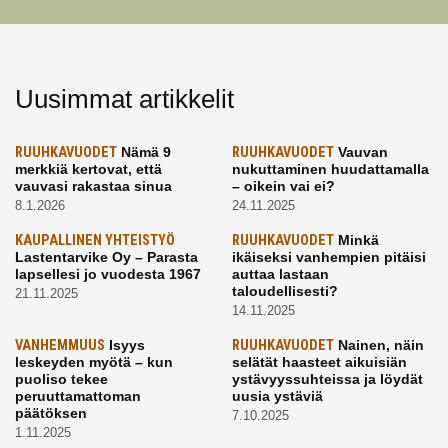
Uusimmat artikkelit
RUUHKAVUODET
Nämä 9
RUUHKAVUODET
Vauvan
merkkiä kertovat, että
nukuttaminen huudattamalla
vauvasi rakastaa sinua
– oikein vai ei?
8.1.2026
24.11.2025
KAUPALLINEN YHTEISTYÖ
RUUHKAVUODET
Minkä
Lastentarvike Oy – Parasta
ikäiseksi vanhempien pitäisi
lapsellesi jo vuodesta 1967
auttaa lastaan
taloudellisesti?
21.11.2025
14.11.2025
VANHEMMUUS
Isyys
RUUHKAVUODET
Nainen, näin
leskeyden myötä – kun
selätät haasteet aikuisiän
puoliso tekee
ystävyyssuhteissa ja löydät
peruuttamattoman
uusia ystäviä
päätöksen
7.10.2025
1.11.2025