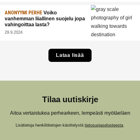
ANONYYMI PERHE
Voiko
vanhemman liiallinen suojelu jopa
vahingoittaa lasta?
29.9.2024
Lataa lisää
Tilaa uutiskirje
Aitoa vertaistukea perhearkeen, lempeästi myötäeläen
Lisätietoja henkilötietojen käsittelystä
tietosuojaselosteesta
.