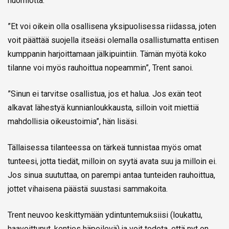
huomiotta.
”Et voi oikein olla osallisena yksipuolisessa riidassa, joten
voit päättää suojella itseäsi olemalla osallistumatta entisen
kumppanin harjoittamaan jälkipuintiin. Tämän myötä koko
tilanne voi myös rauhoittua nopeammin”, Trent sanoi.
”Sinun ei tarvitse osallistua, jos et halua. Jos exän teot
alkavat lähestyä kunnianloukkausta, silloin voit miettiä
mahdollisia oikeustoimia”, hän lisäsi.
Tällaisessa tilanteessa on tärkeä tunnistaa myös omat
tunteesi, jotta tiedät, milloin on syytä avata suu ja milloin ei.
Jos sinua suututtaa, on parempi antaa tunteiden rauhoittua,
jottet vihaisena päästä suustasi sammakoita.
Trent neuvoo keskittymään ydintuntemuksiisi (loukattu,
haavoittunut, kenties häpeilevä) ja voit todeta, että nyt on