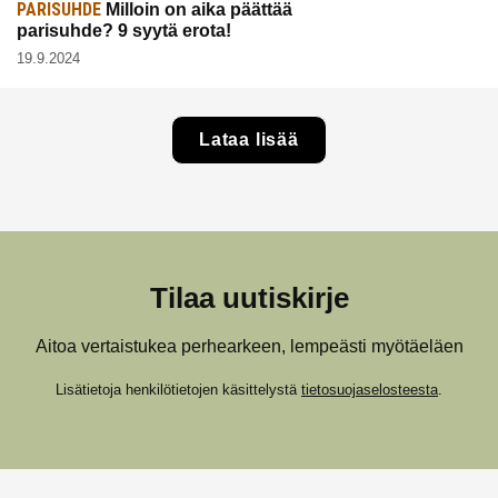
PARISUHDE
Milloin on aika päättää
parisuhde? 9 syytä erota!
19.9.2024
Lataa lisää
Tilaa uutiskirje
Aitoa vertaistukea perhearkeen, lempeästi myötäeläen
Lisätietoja henkilötietojen käsittelystä
tietosuojaselosteesta
.