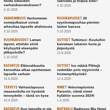
heiltä oikeuden
väkivalta ja toipua siitä?
varhaiskasvatukseen?
4.10.2025
4.10.2025
VANHEMMUUS
Vanhemman
RUUHKAVUODET
20
somejulkaisut voivat
syyslomapuuhaa pienten
aiheuttaa lapselle ahdistusta
lasten kanssa
3.10.2025
3.10.2025
RUUHKAVUODET
Laman
UUTISET
Tutkimus: Kouluihin
lapset, ettehän siirrä
kaivataan takaisin kuria ja
köyhyyttä eteenpäin
järjestystä
jälkipolville?
13.9.2025
2.10.2025
KASVATUS
Eläinrakkautta
UUTISET
Iso määrä Pilttejä
kannattaa alkaa opettamaan
vedetään pois myynnistä –
lapselle varhain
homemyrkkyriski!
14.6.2025
12.4.2025
TERVEYS
Varhaislapsuus
NIMET
Velociraptorista
maaseudulla on hyvästä
Paroniin, nämä nimet
terveydelle – tästä on kyse
hylättiin vuonna 2024!
10.4.2025
1.4.2025
KASVATUS
Kun lapsella ei ole
MATKAILU
Radisson Blu Hotel