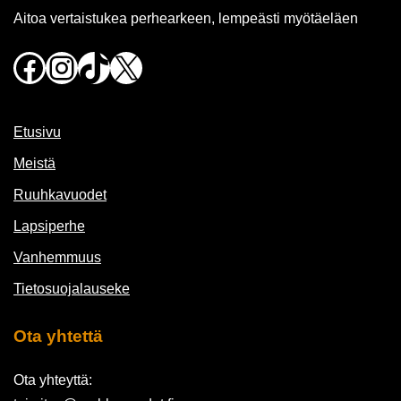
Aitoa vertaistukea perhearkeen, lempeästi myötäeläen
Facebook
Instagram
TikTok
X
Etusivu
Meistä
Ruuhkavuodet
Lapsiperhe
Vanhemmuus
Tietosuojalauseke
Ota yhtettä
Ota yhteyttä: