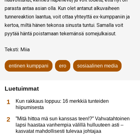
parasta antaa asian olla. Kun olet antanut alkuvaiheen
tunnereaktion laantua, voit ottaa yhteyttä ex-kumppaniin ja
kertoa, miltä hänen tekonsa sinusta tuntui. Samalla voit
pyytää häntä poistamaan tekemänsä somejulkaisut.
Teksti: Miia
entinen kumppani
ero
sosiaalinen media
Luetuimmat
Kun rakkaus loppuu: 16 merkkiä tunteiden
hiipumisesta
”Mitä hittoa mä sun kanssas teen!?” Vahvatahtoinen
lapsi haastaa vanhempia välillä hulluuteen asti –
kasvatat mahdollisesti tulevaa johtajaa