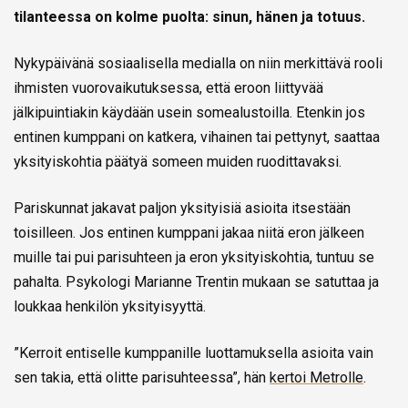
tilanteessa on kolme puolta: sinun, hänen ja totuus.
Nykypäivänä sosiaalisella medialla on niin merkittävä rooli
ihmisten vuorovaikutuksessa, että eroon liittyvää
jälkipuintiakin käydään usein somealustoilla. Etenkin jos
entinen kumppani on katkera, vihainen tai pettynyt, saattaa
yksityiskohtia päätyä someen muiden ruodittavaksi.
Pariskunnat jakavat paljon yksityisiä asioita itsestään
toisilleen. Jos entinen kumppani jakaa niitä eron jälkeen
muille tai pui parisuhteen ja eron yksityiskohtia, tuntuu se
pahalta. Psykologi Marianne Trentin mukaan se satuttaa ja
loukkaa henkilön yksityisyyttä.
”Kerroit entiselle kumppanille luottamuksella asioita vain
sen takia, että olitte parisuhteessa”, hän
kertoi Metrolle
.