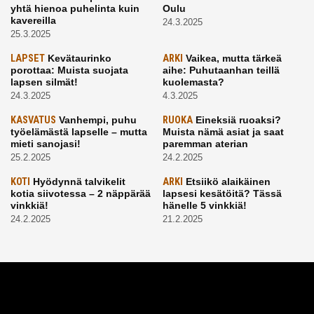
yhtä hienoa puhelinta kuin
Oulu
kavereilla
24.3.2025
25.3.2025
LAPSET
Kevätaurinko
ARKI
Vaikea, mutta tärkeä
porottaa: Muista suojata
aihe: Puhutaanhan teillä
lapsen silmät!
kuolemasta?
24.3.2025
4.3.2025
KASVATUS
Vanhempi, puhu
RUOKA
Eineksiä ruoaksi?
työelämästä lapselle – mutta
Muista nämä asiat ja saat
mieti sanojasi!
paremman aterian
25.2.2025
24.2.2025
KOTI
Hyödynnä talvikelit
ARKI
Etsiikö alaikäinen
kotia siivotessa – 2 näppärää
lapsesi kesätöitä? Tässä
vinkkiä!
hänelle 5 vinkkiä!
24.2.2025
21.2.2025