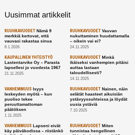
Uusimmat artikkelit
RUUHKAVUODET
Nämä 9
RUUHKAVUODET
Vauvan
merkkiä kertovat, että
nukuttaminen huudattamalla
vauvasi rakastaa sinua
– oikein vai ei?
8.1.2026
24.11.2025
KAUPALLINEN YHTEISTYÖ
RUUHKAVUODET
Minkä
Lastentarvike Oy – Parasta
ikäiseksi vanhempien pitäisi
lapsellesi jo vuodesta 1967
auttaa lastaan
taloudellisesti?
21.11.2025
14.11.2025
VANHEMMUUS
Isyys
RUUHKAVUODET
Nainen, näin
leskeyden myötä – kun
selätät haasteet aikuisiän
puoliso tekee
ystävyyssuhteissa ja löydät
peruuttamattoman
uusia ystäviä
päätöksen
7.10.2025
1.11.2025
VANHEMMUUS
Lapseni eivät
RUUHKAVUODET
Miten
käy päiväkodissa – riistänkö
tunnistaa hengellinen