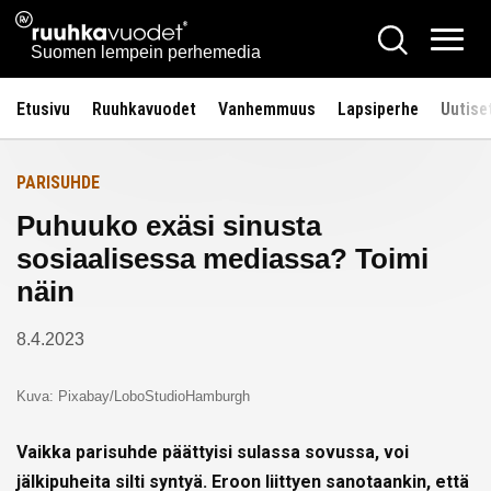
Siirry
Ruuhkavuodet.fi
Hae
Etusivulle
sisältöön
Vali
Suomen lempein perhemedia
Etusivu
Ruuhkavuodet
Vanhemmuus
Lapsiperhe
Uutise
PARISUHDE
Puhuuko exäsi sinusta
sosiaalisessa mediassa? Toimi
näin
8.4.2023
Kuva: Pixabay/LoboStudioHamburgh
Vaikka parisuhde päättyisi sulassa sovussa, voi
jälkipuheita silti syntyä. Eroon liittyen sanotaankin, että