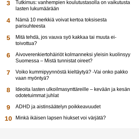
Tutkimus: vanhempien koulutustasolla on vaikutusta
lasten lukumäärään
Nämä 10 merkkiä voivat kertoa toksisesta
parisuhteesta
Mitä tehdä, jos vauva syö kakkaa tai muuta ei-
toivottua?
Aivoverenkiertohäiriöt kolmanneksi yleisin kuolinsyy
Suomessa – Mistä tunnistat oireet?
Voiko kummipyynnöstä kieltäytyä? -Vai onko pakko
vaan myöntyä?
Ideoita lasten ulkoilmasynttäreille – kevään ja kesän
odotetuimmat juhlat
ADHD ja aistinsäätelyn poikkeavuudet
Minkä ikäisen lapsen hiukset voi värjätä?