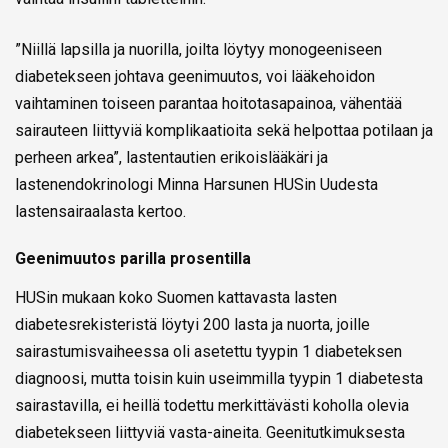
”Niillä lapsilla ja nuorilla, joilta löytyy monogeeniseen
diabetekseen johtava geenimuutos, voi lääkehoidon
vaihtaminen toiseen parantaa hoitotasapainoa, vähentää
sairauteen liittyviä komplikaatioita sekä helpottaa potilaan ja
perheen arkea”, lastentautien erikoislääkäri ja
lastenendokrinologi Minna Harsunen HUSin Uudesta
lastensairaalasta kertoo.
Geenimuutos parilla prosentilla
HUSin mukaan koko Suomen kattavasta lasten
diabetesrekisteristä löytyi 200 lasta ja nuorta, joille
sairastumisvaiheessa oli asetettu tyypin 1 diabeteksen
diagnoosi, mutta toisin kuin useimmilla tyypin 1 diabetesta
sairastavilla, ei heillä todettu merkittävästi koholla olevia
diabetekseen liittyviä vasta-aineita. Geenitutkimuksesta