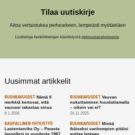
Tilaa uutiskirje
Aitoa vertaistukea perhearkeen, lempeästi myötäeläen
Lisätietoja henkilötietojen käsittelystä
tietosuojaselosteesta
.
Uusimmat artikkelit
RUUHKAVUODET
Nämä 9
RUUHKAVUODET
Vauvan
merkkiä kertovat, että
nukuttaminen huudattamalla
vauvasi rakastaa sinua
– oikein vai ei?
8.1.2026
24.11.2025
KAUPALLINEN YHTEISTYÖ
RUUHKAVUODET
Minkä
Lastentarvike Oy – Parasta
ikäiseksi vanhempien pitäisi
lapsellesi jo vuodesta 1967
auttaa lastaan