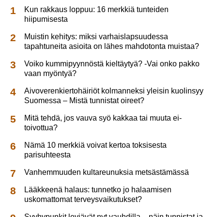
Kun rakkaus loppuu: 16 merkkiä tunteiden
hiipumisesta
Muistin kehitys: miksi varhaislapsuudessa
tapahtuneita asioita on lähes mahdotonta muistaa?
Voiko kummipyynnöstä kieltäytyä? -Vai onko pakko
vaan myöntyä?
Aivoverenkiertohäiriöt kolmanneksi yleisin kuolinsyy
Suomessa – Mistä tunnistat oireet?
Mitä tehdä, jos vauva syö kakkaa tai muuta ei-
toivottua?
Nämä 10 merkkiä voivat kertoa toksisesta
parisuhteesta
Vanhemmuuden kultareunuksia metsästämässä
Lääkkeenä halaus: tunnetko jo halaamisen
uskomattomat terveysvaikutukset?
Syyhypunkit leviävät nyt vauhdilla – näin tunnistat ja