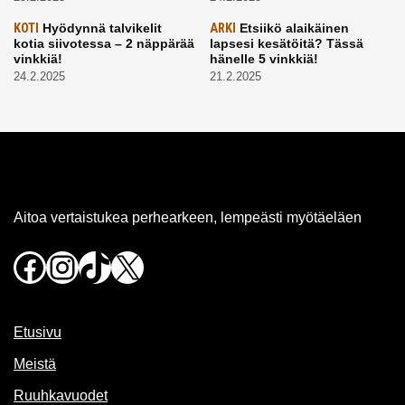
KOTI
Hyödynnä talvikelit
ARKI
Etsiikö alaikäinen
kotia siivotessa – 2 näppärää
lapsesi kesätöitä? Tässä
vinkkiä!
hänelle 5 vinkkiä!
24.2.2025
21.2.2025
Aitoa vertaistukea perhearkeen, lempeästi myötäeläen
Facebook
Instagram
TikTok
X
Etusivu
Meistä
Ruuhkavuodet