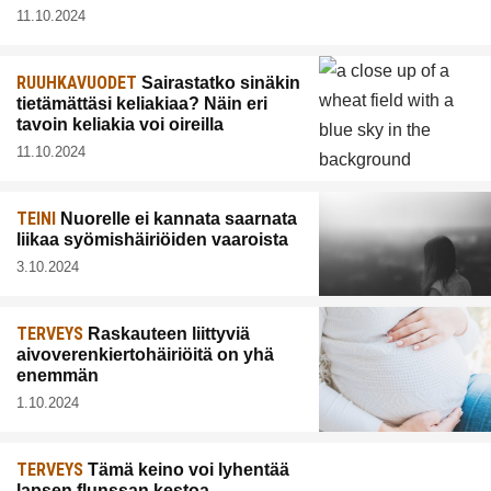
11.10.2024
RUUHKAVUODET
Sairastatko sinäkin
tietämättäsi keliakiaa? Näin eri
tavoin keliakia voi oireilla
11.10.2024
TEINI
Nuorelle ei kannata saarnata
liikaa syömishäiriöiden vaaroista
3.10.2024
TERVEYS
Raskauteen liittyviä
aivoverenkiertohäiriöitä on yhä
enemmän
1.10.2024
TERVEYS
Tämä keino voi lyhentää
lapsen flunssan kestoa –