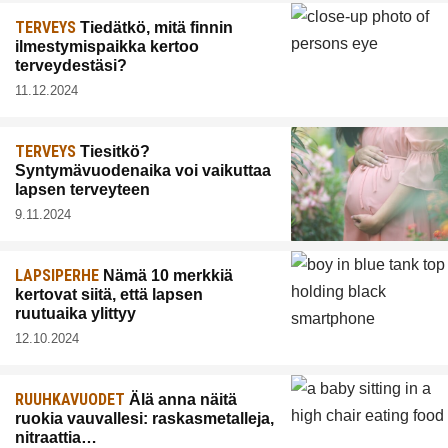
TERVEYS
Tiedätkö, mitä finnin
ilmestymispaikka kertoo
terveydestäsi?
11.12.2024
TERVEYS
Tiesitkö?
Syntymävuodenaika voi vaikuttaa
lapsen terveyteen
9.11.2024
LAPSIPERHE
Nämä 10 merkkiä
kertovat siitä, että lapsen
ruutuaika ylittyy
12.10.2024
RUUHKAVUODET
Älä anna näitä
ruokia vauvallesi: raskasmetalleja,
nitraattia…