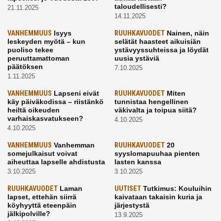
taloudellisesti?
21.11.2025
14.11.2025
VANHEMMUUS
Isyys
RUUHKAVUODET
Nainen, näin
leskeyden myötä – kun
selätät haasteet aikuisiän
puoliso tekee
ystävyyssuhteissa ja löydät
peruuttamattoman
uusia ystäviä
päätöksen
7.10.2025
1.11.2025
VANHEMMUUS
Lapseni eivät
RUUHKAVUODET
Miten
käy päiväkodissa – riistänkö
tunnistaa hengellinen
heiltä oikeuden
väkivalta ja toipua siitä?
varhaiskasvatukseen?
4.10.2025
4.10.2025
VANHEMMUUS
Vanhemman
RUUHKAVUODET
20
somejulkaisut voivat
syyslomapuuhaa pienten
aiheuttaa lapselle ahdistusta
lasten kanssa
3.10.2025
3.10.2025
RUUHKAVUODET
Laman
UUTISET
Tutkimus: Kouluihin
lapset, ettehän siirrä
kaivataan takaisin kuria ja
köyhyyttä eteenpäin
järjestystä
jälkipolville?
13.9.2025