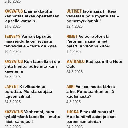
2.10.2025
KASVATUS
Eläinrakkautta
UUTISET
Iso määrä Pilttejä
kannattaa alkaa opettamaan
vedetään pois myynnistä –
lapselle varhain
homemyrkkyriski!
14.6.2025
12.4.2025
TERVEYS
Varhaislapsuus
NIMET
Velociraptorista
maaseudulla on hyvästä
Paroniin, nämä nimet
terveydelle – tästä on kyse
hylättiin vuonna 2024!
10.4.2025
1.4.2025
KASVATUS
Kun lapsella ei ole
MATKAILU
Radisson Blu Hotel
yhtä hienoa puhelinta kuin
Oulu
kavereilla
24.3.2025
25.3.2025
LAPSET
Kevätaurinko
ARKI
Vaikea, mutta tärkeä
porottaa: Muista suojata
aihe: Puhutaanhan teillä
lapsen silmät!
kuolemasta?
24.3.2025
4.3.2025
KASVATUS
Vanhempi, puhu
RUOKA
Eineksiä ruoaksi?
työelämästä lapselle – mutta
Muista nämä asiat ja saat
mieti sanojasi!
paremman aterian
25.2.2025
24.2.2025