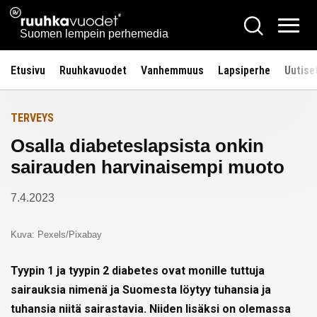
Siirry
Ruuhkavuodet.fi
Hae
Etusivulle
sisältöön
Vali
Suomen lempein perhemedia
Etusivu
Ruuhkavuodet
Vanhemmuus
Lapsiperhe
Uutise
TERVEYS
Osalla diabeteslapsista onkin
sairauden harvinaisempi muoto
7.4.2023
Kuva: Pexels/Pixabay
Tyypin 1 ja tyypin 2 diabetes ovat monille tuttuja
sairauksia nimenä ja Suomesta löytyy tuhansia ja
tuhansia niitä sairastavia. Niiden lisäksi on olemassa