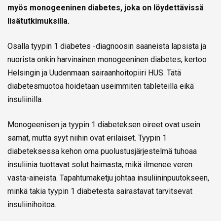
myös monogeeninen diabetes, joka on löydettävissä
lisätutkimuksilla.
Osalla tyypin 1 diabetes -diagnoosin saaneista lapsista ja
nuorista onkin harvinainen monogeeninen diabetes, kertoo
Helsingin ja Uudenmaan sairaanhoitopiiri HUS. Tätä
diabetesmuotoa hoidetaan useimmiten tableteilla eikä
insuliinilla.
Monogeenisen ja
tyypin 1 diabeteksen oireet
ovat usein
samat, mutta syyt niihin ovat erilaiset. Tyypin 1
diabeteksessa kehon oma puolustusjärjestelmä tuhoaa
insuliinia tuottavat solut haimasta, mikä ilmenee veren
vasta-aineista. Tapahtumaketju johtaa insuliininpuutokseen,
minkä takia tyypin 1 diabetesta sairastavat tarvitsevat
insuliinihoitoa.