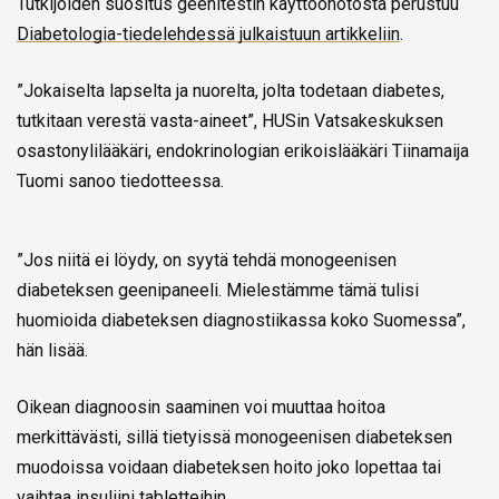
Tutkijoiden suositus geenitestin käyttöönotosta perustuu
Diabetologia-tiedelehdessä julkaistuun artikkeliin
.
”Jokaiselta lapselta ja nuorelta, jolta todetaan diabetes,
tutkitaan verestä vasta-aineet”, HUSin Vatsakeskuksen
osastonylilääkäri, endokrinologian erikoislääkäri Tiinamaija
Tuomi sanoo tiedotteessa.
”Jos niitä ei löydy, on syytä tehdä monogeenisen
diabeteksen geenipaneeli. Mielestämme tämä tulisi
huomioida diabeteksen diagnostiikassa koko Suomessa”,
hän lisää.
Oikean diagnoosin saaminen voi muuttaa hoitoa
merkittävästi, sillä tietyissä monogeenisen diabeteksen
muodoissa voidaan diabeteksen hoito joko lopettaa tai
vaihtaa insuliini tabletteihin.