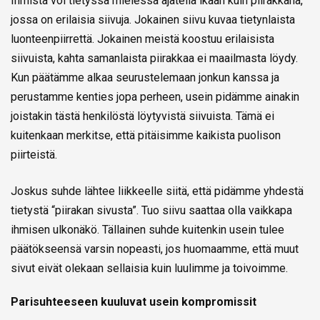
Ihmistä voi tietyssä mielessä ajatella ikään kuin piirakkana,
jossa on erilaisia siivuja. Jokainen siivu kuvaa tietynlaista
luonteenpiirrettä. Jokainen meistä koostuu erilaisista
siivuista, kahta samanlaista piirakkaa ei maailmasta löydy.
Kun päätämme alkaa seurustelemaan jonkun kanssa ja
perustamme kenties jopa perheen, usein pidämme ainakin
joistakin tästä henkilöstä löytyvistä siivuista. Tämä ei
kuitenkaan merkitse, että pitäisimme kaikista puolison
piirteistä.
Joskus suhde lähtee liikkeelle siitä, että pidämme yhdestä
tietystä “piirakan sivusta”. Tuo siivu saattaa olla vaikkapa
ihmisen ulkonäkö. Tällainen suhde kuitenkin usein tulee
päätökseensä varsin nopeasti, jos huomaamme, että muut
sivut eivät olekaan sellaisia kuin luulimme ja toivoimme.
Parisuhteeseen kuuluvat usein kompromissit