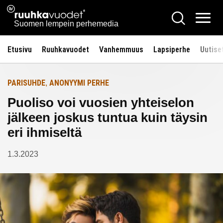
Siirry
Ruuhkavuodet.fi
Hae
Etusivulle
sisältöön
Vali
Suomen lempein perhemedia
Etusivu
Ruuhkavuodet
Vanhemmuus
Lapsiperhe
Uutise
PARISUHDE
ANONYYMI PERHE
,
Puoliso voi vuosien yhteiselon
jälkeen joskus tuntua kuin täysin
eri ihmiseltä
1.3.2023