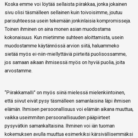
Koska emme voi löytää sellaista piirakkaa, jonka jokainen
sivu olisi täsmälleen sellainen kuin toivoisimme, joutuu
parisuhteessa usein tekemään jonkinlaisia kompromisseja.
Toinen ihminen on aina monen asian muodostama
kokonaisuus. Kun mietimme suhteen aloittamista, usein
muodostamme käytännössä arvion siitä, haluammeko
sietää myös ei-niin-miellyttäviä piirteitä puolisossamme,
jos samaan aikaan ihmisessä myös on hyviä puolia, joita
arvostamme.
“Piirakkamalli” on myös siinä mielessä mielenkiintoinen,
että siivut eivät pysy täsmälleen samanlaisina läpi ihmisen
elämän. Ihmisen persoonallisuus voi elämän aikana muuttua,
vaikka useimmiten persoonallisuuden pääpiirteet
pysyvätkin samankaltaisina. Ihminen voi iän tuoman
kokemuksen avulla muuttua esimerkiksi kärsivällisemmäksi