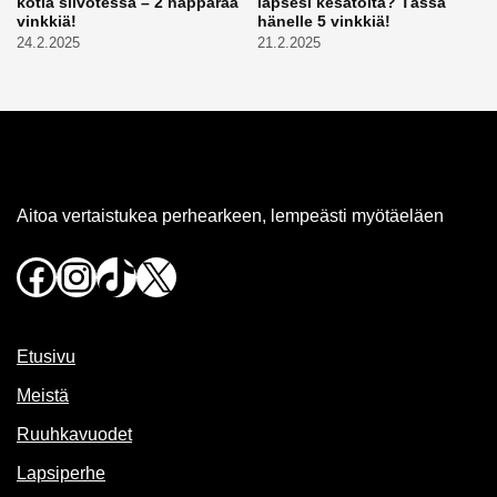
kotia siivotessa – 2 näppärää
lapsesi kesätöitä? Tässä
vinkkiä!
hänelle 5 vinkkiä!
24.2.2025
21.2.2025
Aitoa vertaistukea perhearkeen, lempeästi myötäeläen
Facebook
Instagram
TikTok
X
Etusivu
Meistä
Ruuhkavuodet
Lapsiperhe