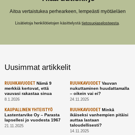
Aitoa vertaistukea perhearkeen, lempeästi myötäeläen
Lisätietoja henkilötietojen käsittelystä
tietosuojaselosteesta
.
Uusimmat artikkelit
RUUHKAVUODET
Nämä 9
RUUHKAVUODET
Vauvan
merkkiä kertovat, että
nukuttaminen huudattamalla
vauvasi rakastaa sinua
– oikein vai ei?
8.1.2026
24.11.2025
KAUPALLINEN YHTEISTYÖ
RUUHKAVUODET
Minkä
Lastentarvike Oy – Parasta
ikäiseksi vanhempien pitäisi
lapsellesi jo vuodesta 1967
auttaa lastaan
taloudellisesti?
21.11.2025
14.11.2025