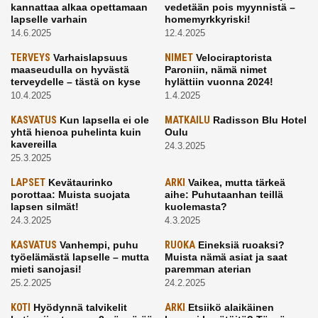
kannattaa alkaa opettamaan
vedetään pois myynnistä –
lapselle varhain
homemyrkkyriski!
14.6.2025
12.4.2025
TERVEYS
Varhaislapsuus
NIMET
Velociraptorista
maaseudulla on hyvästä
Paroniin, nämä nimet
terveydelle – tästä on kyse
hylättiin vuonna 2024!
10.4.2025
1.4.2025
KASVATUS
Kun lapsella ei ole
MATKAILU
Radisson Blu Hotel
yhtä hienoa puhelinta kuin
Oulu
kavereilla
24.3.2025
25.3.2025
LAPSET
Kevätaurinko
ARKI
Vaikea, mutta tärkeä
porottaa: Muista suojata
aihe: Puhutaanhan teillä
lapsen silmät!
kuolemasta?
24.3.2025
4.3.2025
KASVATUS
Vanhempi, puhu
RUOKA
Eineksiä ruoaksi?
työelämästä lapselle – mutta
Muista nämä asiat ja saat
mieti sanojasi!
paremman aterian
25.2.2025
24.2.2025
KOTI
Hyödynnä talvikelit
ARKI
Etsiikö alaikäinen