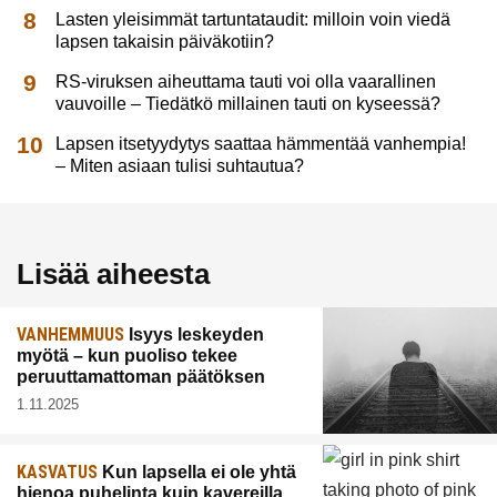
Lasten yleisimmät tartuntataudit: milloin voin viedä
lapsen takaisin päiväkotiin?
RS-viruksen aiheuttama tauti voi olla vaarallinen
vauvoille – Tiedätkö millainen tauti on kyseessä?
Lapsen itsetyydytys saattaa hämmentää vanhempia!
– Miten asiaan tulisi suhtautua?
Lisää aiheesta
VANHEMMUUS
Isyys leskeyden
myötä – kun puoliso tekee
peruuttamattoman päätöksen
1.11.2025
KASVATUS
Kun lapsella ei ole yhtä
hienoa puhelinta kuin kavereilla