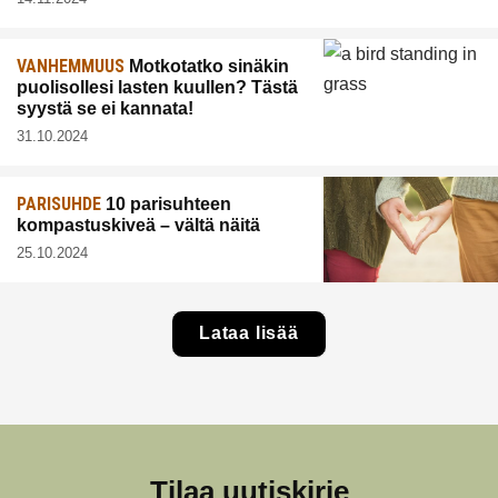
VANHEMMUUS
Motkotatko sinäkin
puolisollesi lasten kuullen? Tästä
syystä se ei kannata!
31.10.2024
PARISUHDE
10 parisuhteen
kompastuskiveä – vältä näitä
25.10.2024
Lataa lisää
Tilaa uutiskirje