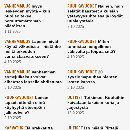
VANHEMMUUS
Isyys
RUUHKAVUODET
Nainen, näin
leskeyden myötä – kun
selätät haasteet aikuisiän
puoliso tekee
ystävyyssuhteissa ja löydät
peruuttamattoman
uusia ystäviä
päätöksen
7.10.2025
1.11.2025
VANHEMMUUS
Lapseni eivät
RUUHKAVUODET
Miten
käy päiväkodissa – riistänkö
tunnistaa hengellinen
heiltä oikeuden
väkivalta ja toipua siitä?
varhaiskasvatukseen?
4.10.2025
4.10.2025
VANHEMMUUS
Vanhemman
RUUHKAVUODET
20
somejulkaisut voivat
syyslomapuuhaa pienten
aiheuttaa lapselle ahdistusta
lasten kanssa
3.10.2025
3.10.2025
RUUHKAVUODET
Laman
UUTISET
Tutkimus: Kouluihin
lapset, ettehän siirrä
kaivataan takaisin kuria ja
köyhyyttä eteenpäin
järjestystä
jälkipolville?
13.9.2025
2.10.2025
KASVATUS
Eläinrakkautta
UUTISET
Iso määrä Pilttejä