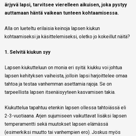
ärjyvä lapsi, tarvitsee vierelleen aikuisen, joka pystyy
auttamaan häntä vaikean tunteen kohtaamisessa.
Alla on lueteltu erilaisia keinoja lapsen kiukun
kohtaamiseksi ja käsittelemiseksi, oletko jo kokeillut näitä?
1. Selvitä kiukun syy
Lapsen kiukutteluun on monia eri syitä: kiukku voi johtua
lapsen kehityksen vaiheista, jolloin lapsi harjoittelee omaa
tahtoa ja testaa vanhemman asettamia rajoja. Se on
tarpeellista lapsen itsenäisyyteen kasvamisen takia.
Kiukuttelua tapahtuu etenkin lapsen ollessa tahtoiässä eli
2-3-vuotiaana. Arjen sujumiseen vaikuttavat lisäksi lapsen
temperamentti sekä muutokset lapsen elämässä
(esimerkiksi muutto tai vanhempien ero). Joskus myös