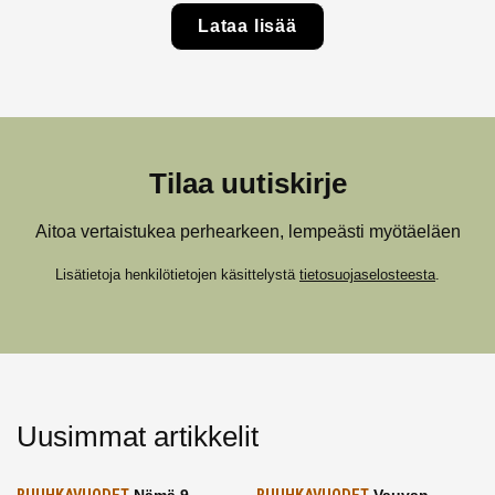
Lataa lisää
Tilaa uutiskirje
Aitoa vertaistukea perhearkeen, lempeästi myötäeläen
Lisätietoja henkilötietojen käsittelystä
tietosuojaselosteesta
.
Uusimmat artikkelit
Nämä 9
Vauvan