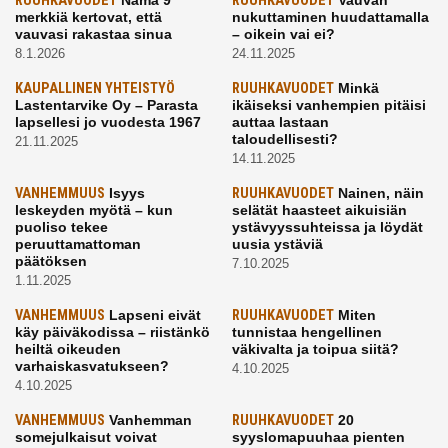
RUUHKAVUODET
RUUHKAVUODET
merkkiä kertovat, että
nukuttaminen huudattamalla
vauvasi rakastaa sinua
– oikein vai ei?
8.1.2026
24.11.2025
KAUPALLINEN YHTEISTYÖ
RUUHKAVUODET
Minkä
Lastentarvike Oy – Parasta
ikäiseksi vanhempien pitäisi
lapsellesi jo vuodesta 1967
auttaa lastaan
taloudellisesti?
21.11.2025
14.11.2025
VANHEMMUUS
Isyys
RUUHKAVUODET
Nainen, näin
leskeyden myötä – kun
selätät haasteet aikuisiän
puoliso tekee
ystävyyssuhteissa ja löydät
peruuttamattoman
uusia ystäviä
päätöksen
7.10.2025
1.11.2025
VANHEMMUUS
Lapseni eivät
RUUHKAVUODET
Miten
käy päiväkodissa – riistänkö
tunnistaa hengellinen
heiltä oikeuden
väkivalta ja toipua siitä?
varhaiskasvatukseen?
4.10.2025
4.10.2025
VANHEMMUUS
Vanhemman
RUUHKAVUODET
20
somejulkaisut voivat
syyslomapuuhaa pienten