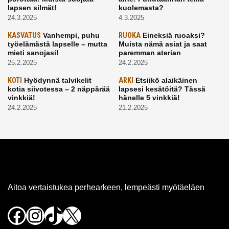
lapsen silmät!
kuolemasta?
24.3.2025
4.3.2025
KASVATUS
Vanhempi, puhu
RUOKA
Eineksiä ruoaksi?
työelämästä lapselle – mutta
Muista nämä asiat ja saat
mieti sanojasi!
paremman aterian
25.2.2025
24.2.2025
KOTI
Hyödynnä talvikelit
ARKI
Etsiikö alaikäinen
kotia siivotessa – 2 näppärää
lapsesi kesätöitä? Tässä
vinkkiä!
hänelle 5 vinkkiä!
24.2.2025
21.2.2025
Aitoa vertaistukea perhearkeen, lempeästi myötäeläen
Facebook
Instagram
TikTok
X