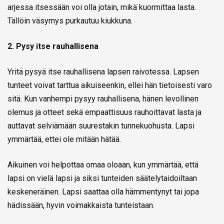
arjessa itsessään voi olla jotain, mikä kuormittaa lasta.
Tällöin väsymys purkautuu kiukkuna.
2. Pysy itse rauhallisena
Yritä pysyä itse rauhallisena lapsen raivotessa. Lapsen
tunteet voivat tarttua aikuiseenkin, ellei hän tietoisesti varo
sitä. Kun vanhempi pysyy rauhallisena, hänen levollinen
olemus ja otteet sekä empaattisuus rauhoittavat lasta ja
auttavat selviämään suurestakin tunnekuohusta. Lapsi
ymmärtää, ettei ole mitään hätää.
Aikuinen voi helpottaa omaa oloaan, kun ymmärtää, että
lapsi on vielä lapsi ja siksi tunteiden säätelytaidoiltaan
keskeneräinen. Lapsi saattaa olla hämmentynyt tai jopa
hädissään, hyvin voimakkaista tunteistaan.