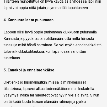
Tilanteen rauhoituttua on hyvä käydä asia yhdessä läpi, niin
lapsi voi oppia siitä jotain ja ymmärtää tapahtuneen.
4. Kannusta lasta puhumaan
Lapsen olisi hyvä oppia purkamaan kiukkuaan puhumalla.
Kannusta ja pyydä lasta selittämään, että miltä hänestä
tuntuu ja mikä häntä harmittaa. Se voi myös ennaltaehkäistä
tulevia kiukkukohtauksia, kun lapsi osaa sanoittaa
tunteitaan.
5. Ennakoi ja ennaltaehkäise
Olet ehkä jo huomannutkin, missä ja minkälaisissa
tilanteissa, lapsesi alkaa todennäköisemmin kiukutella:
väsymys, nälkä tai mieliteot ovat hyvin yleisiä syitä. Sinun
on tärkeää luoda lapsen elämään rutiineja ja pyrkiä