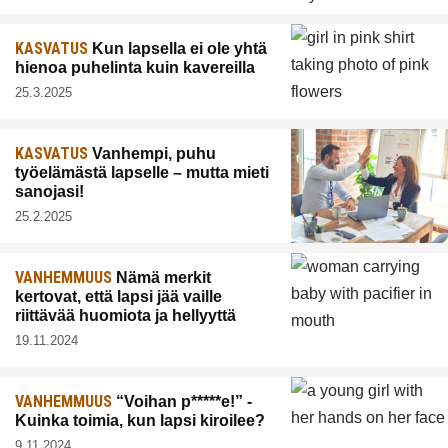
KASVATUS
Kun lapsella ei ole yhtä
hienoa puhelinta kuin kavereilla
25.3.2025
KASVATUS
Vanhempi, puhu
työelämästä lapselle – mutta mieti
sanojasi!
25.2.2025
VANHEMMUUS
Nämä merkit
kertovat, että lapsi jää vaille
riittävää huomiota ja hellyyttä
19.11.2024
VANHEMMUUS
“Voihan p*****e!” -
Kuinka toimia, kun lapsi kiroilee?
9.11.2024