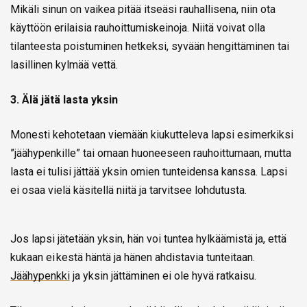
Mikäli sinun on vaikea pitää itseäsi rauhallisena, niin ota
käyttöön erilaisia rauhoittumiskeinoja. Niitä voivat olla
tilanteesta poistuminen hetkeksi, syvään hengittäminen tai
lasillinen kylmää vettä.
3. Älä jätä lasta yksin
Monesti kehotetaan viemään kiukutteleva lapsi esimerkiksi
”jäähypenkille” tai omaan huoneeseen rauhoittumaan, mutta
lasta ei tulisi jättää yksin omien tunteidensa kanssa. Lapsi
ei osaa vielä käsitellä niitä ja tarvitsee lohdutusta.
Jos lapsi jätetään yksin, hän voi tuntea hylkäämistä ja, että
kukaan ei kestä häntä ja hänen ahdistavia tunteitaan.
Jäähypenkki
ja yksin jättäminen ei ole hyvä ratkaisu.