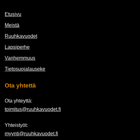
Etusivu
Meistä
Ruuhkavuodet
Lapsiperhe
Vanhemmuus
Tietosuojalauseke
Ota yhtettä
Ota yhteyttä:
toimitus@ruuhkavuodet.fi
Yhteistyöt:
myynti@ruuhkavuodet.fi