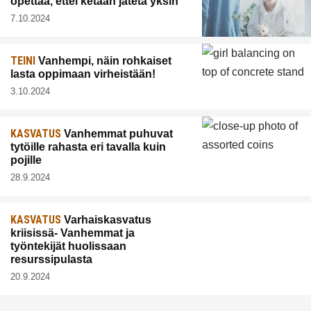
opettaa, ettei ketään jätetä yksin
7.10.2024
TEINI
Vanhempi, näin rohkaiset
lasta oppimaan virheistään!
3.10.2024
KASVATUS
Vanhemmat puhuvat
tytöille rahasta eri tavalla kuin
pojille
28.9.2024
KASVATUS
Varhaiskasvatus
kriisissä- Vanhemmat ja
työntekijät huolissaan
resurssipulasta
20.9.2024