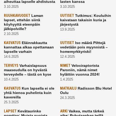
aiheuttaa lapselle ahdistusta
lasten kanssa
3.10.2025
3.10.2025
RUUHKAVUODET
Laman
UUTISET
Tutkimus: Kouluihin
lapset, ettehän siirrä
kaivataan takaisin kuria ja
köyhyyttä eteenpäin
järjestystä
jälkipolville?
13.9.2025
2.10.2025
KASVATUS
Eläinrakkautta
UUTISET
Iso määrä Pilttejä
kannattaa alkaa opettamaan
vedetään pois myynnistä –
lapselle varhain
homemyrkkyriski!
14.6.2025
12.4.2025
TERVEYS
Varhaislapsuus
NIMET
Velociraptorista
maaseudulla on hyvästä
Paroniin, nämä nimet
terveydelle – tästä on kyse
hylättiin vuonna 2024!
10.4.2025
1.4.2025
KASVATUS
Kun lapsella ei ole
MATKAILU
Radisson Blu Hotel
yhtä hienoa puhelinta kuin
Oulu
kavereilla
24.3.2025
25.3.2025
LAPSET
Kevätaurinko
ARKI
Vaikea, mutta tärkeä
porottaa: Muista suojata
aihe: Puhutaanhan teillä