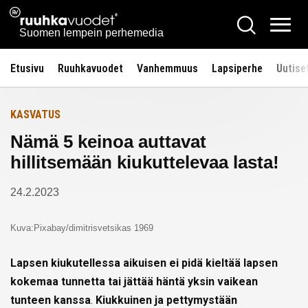
Siirry
Ruuhkavuodet.fi
Hae
Etusivulle
sisältöön
Vali
Suomen lempein perhemedia
Etusivu
Ruuhkavuodet
Vanhemmuus
Lapsiperhe
Uutise
KASVATUS
Nämä 5 keinoa auttavat
hillitsemään kiukuttelevaa lasta!
24.2.2023
Kuva:Pixabay/dimitrisvetsikas 1969
Lapsen kiukutellessa aikuisen ei pidä kieltää lapsen
kokemaa tunnetta tai jättää häntä yksin vaikean
tunteen kanssa
.
Kiukkuinen ja pettymystään