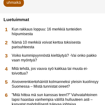
uhmaikä
Luetuimmat
Kun rakkaus loppuu: 16 merkkiä tunteiden
hiipumisesta
Nämä 10 merkkiä voivat kertoa toksisesta
parisuhteesta
Voiko kummipyynnöstä kieltäytyä? -Vai onko pakko
vaan myöntyä?
Mitä tehdä, jos vauva syö kakkaa tai muuta ei-
toivottua?
Aivoverenkiertohäiriöt kolmanneksi yleisin kuolinsyy
Suomessa – Mistä tunnistat oireet?
”Mitä hittoa mä sun kanssas teen!?” Vahvatahtoinen
lapsi haastaa vanhempia välillä hulluuteen asti –
kasvatat mahdollisesti tulevaa johtajaa