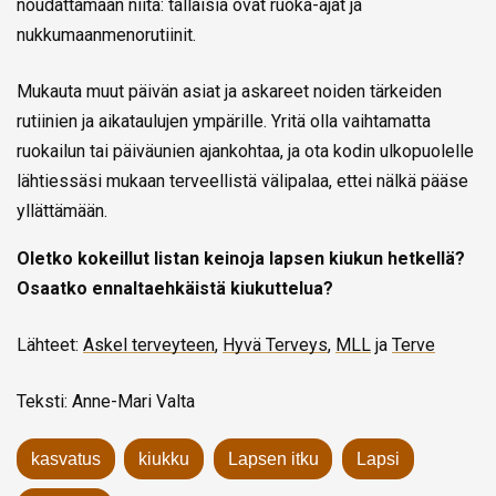
noudattamaan niitä: tällaisia ovat ruoka-ajat ja
nukkumaanmenorutiinit.
Mukauta muut päivän asiat ja askareet noiden tärkeiden
rutiinien ja aikataulujen ympärille. Yritä olla vaihtamatta
ruokailun tai päiväunien ajankohtaa, ja ota kodin ulkopuolelle
lähtiessäsi mukaan terveellistä välipalaa, ettei nälkä pääse
yllättämään.
Oletko kokeillut listan keinoja
lapsen kiukun hetkellä?
Osaatko ennaltaehkäistä kiukuttelua?
Lähteet:
Askel terveyteen
,
Hyvä Terveys
,
MLL
ja
Terve
Teksti: Anne-Mari Valta
kasvatus
kiukku
Lapsen itku
Lapsi