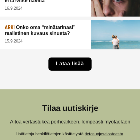
ei tarvitse hävetä
16.9.2024
ARKI
Onko oma “minätarinasi”
realistinen kuvaus sinusta?
15.9.2024
Lataa lisää
Tilaa uutiskirje
Aitoa vertaistukea perhearkeen, lempeästi myötäeläen
Lisätietoja henkilötietojen käsittelystä
tietosuojaselosteesta
.