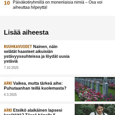
Päiväkotiryhmillä on monenlaisia nimiä – Osa voi
aiheuttaa hilpeyttä!
Lisää aiheesta
RUUHKAVUODET
Nainen, näin
selätät haasteet aikuisiän
ystävyyssuhteissa ja löydät uusia
ystäviä
7.10.2025
ARKI
Vaikea, mutta tärkeä aihe:
Puhutaanhan teillä kuolemasta?
4.3.2025
ARKI
Etsiikö alaikäinen lapsesi