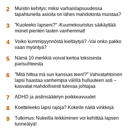
Muistin kehitys: miksi varhaislapsuudessa
tapahtuneita asioita on lähes mahdotonta muistaa?
”Kuoleeko lapseni?” -Kuumekouristus säikäyttää
monet pienten lasten vanhemmat!
Voiko kummipyynnöstä kieltäytyä? -Vai onko pakko
vaan myöntyä?
Nämä 10 merkkiä voivat kertoa toksisesta
parisuhteesta
”Mitä hittoa mä sun kanssas teen!?” Vahvatahtoinen
lapsi haastaa vanhempia välillä hulluuteen asti –
kasvatat mahdollisesti tulevaa johtajaa
ADHD ja aistinsäätelyn poikkeavuudet
Koetteleeko lapsi rajoja? Kokeile näitä vinkkejä
Tutkimus: Nukeilla leikkiminen voi kehittää lapsen
tunneälyä!