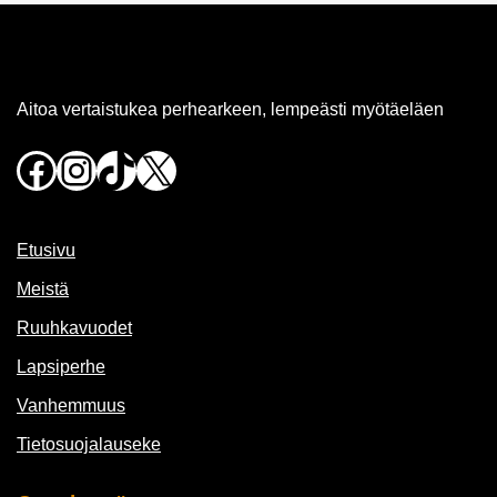
Aitoa vertaistukea perhearkeen, lempeästi myötäeläen
Facebook
Instagram
TikTok
X
Etusivu
Meistä
Ruuhkavuodet
Lapsiperhe
Vanhemmuus
Tietosuojalauseke