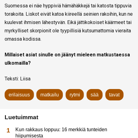
Suomessa ei näe hyppiviä hämähäkkejä tai katosta tippuvia
torakoita. Liskot eivät katoa kiireellä seinien rakoihin, kun ne
kuulevat ihmisen lähestyvän. Eikä jättikokoiset käärmeet tai
myrkylliset skorpionit ole tyypillisiä kutsumattomia vieraita
omassa kodissa.
Millaiset asiat sinulle on jäänyt mieleen matkustaessa
ulkomailla?
Teksti: Liisa
erilaisuus
matkailu
rytmi
sää
tavat
Luetuimmat
Kun rakkaus loppuu: 16 merkkiä tunteiden
hiipumisesta