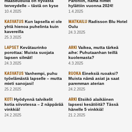
maaseudulla on hyvästä
Paroniin, nämä nimet
terveydelle – tästä on kyse
hylättiin vuonna 2024!
10.4.2025
1.4.2025
KASVATUS
Kun lapsella ei ole
MATKAILU
Radisson Blu Hotel
yhtä hienoa puhelinta kuin
Oulu
kavereilla
24.3.2025
25.3.2025
LAPSET
Kevätaurinko
ARKI
Vaikea, mutta tärkeä
porottaa: Muista suojata
aihe: Puhutaanhan teillä
lapsen silmät!
kuolemasta?
24.3.2025
4.3.2025
KASVATUS
Vanhempi, puhu
RUOKA
Eineksiä ruoaksi?
työelämästä lapselle – mutta
Muista nämä asiat ja saat
mieti sanojasi!
paremman aterian
25.2.2025
24.2.2025
KOTI
Hyödynnä talvikelit
ARKI
Etsiikö alaikäinen
kotia siivotessa – 2 näppärää
lapsesi kesätöitä? Tässä
vinkkiä!
hänelle 5 vinkkiä!
24.2.2025
21.2.2025