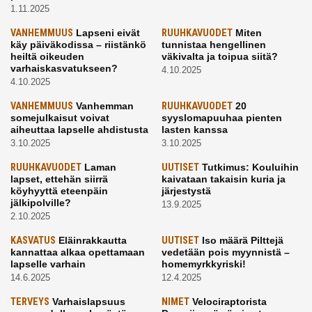
1.11.2025
VANHEMMUUS
Lapseni eivät
RUUHKAVUODET
Miten
käy päiväkodissa – riistänkö
tunnistaa hengellinen
heiltä oikeuden
väkivalta ja toipua siitä?
varhaiskasvatukseen?
4.10.2025
4.10.2025
VANHEMMUUS
Vanhemman
RUUHKAVUODET
20
somejulkaisut voivat
syyslomapuuhaa pienten
aiheuttaa lapselle ahdistusta
lasten kanssa
3.10.2025
3.10.2025
RUUHKAVUODET
Laman
UUTISET
Tutkimus: Kouluihin
lapset, ettehän siirrä
kaivataan takaisin kuria ja
köyhyyttä eteenpäin
järjestystä
jälkipolville?
13.9.2025
2.10.2025
KASVATUS
Eläinrakkautta
UUTISET
Iso määrä Pilttejä
kannattaa alkaa opettamaan
vedetään pois myynnistä –
lapselle varhain
homemyrkkyriski!
14.6.2025
12.4.2025
TERVEYS
Varhaislapsuus
NIMET
Velociraptorista