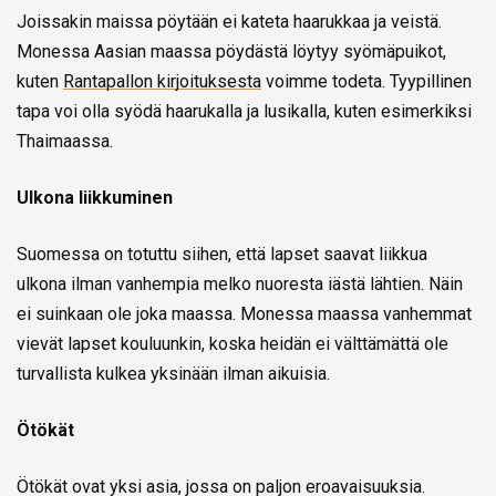
Joissakin maissa pöytään ei kateta haarukkaa ja veistä.
Monessa Aasian maassa pöydästä löytyy syömäpuikot,
kuten
Rantapallon kirjoituksesta
voimme todeta. Tyypillinen
tapa voi olla syödä haarukalla ja lusikalla, kuten esimerkiksi
Thaimaassa.
Ulkona liikkuminen
Suomessa on totuttu siihen, että lapset saavat liikkua
ulkona ilman vanhempia melko nuoresta iästä lähtien. Näin
ei suinkaan ole joka maassa. Monessa maassa vanhemmat
vievät lapset kouluunkin, koska heidän ei välttämättä ole
turvallista kulkea yksinään ilman aikuisia.
Ötökät
Ötökät ovat yksi asia, jossa on paljon eroavaisuuksia.