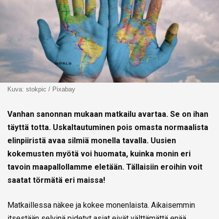
Kuva: stokpic / Pixabay
Vanhan sanonnan mukaan matkailu avartaa. Se on ihan
täyttä totta. Uskaltautuminen pois omasta normaalista
elinpiiristä avaa silmiä monella tavalla. Uusien
kokemusten myötä voi huomata, kuinka monin eri
tavoin maapallollamme eletään. Tällaisiin eroihin voit
saatat törmätä eri maissa!
Matkaillessa näkee ja kokee monenlaista. Aikaisemmin
itsestään selvinä pidetyt asiat eivät välttämättä enää