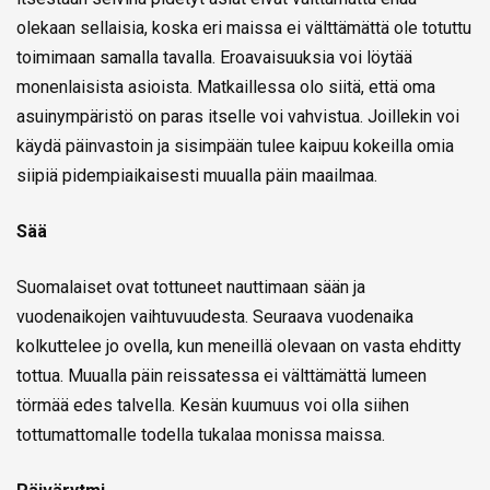
olekaan sellaisia, koska eri maissa ei välttämättä ole totuttu
toimimaan samalla tavalla. Eroavaisuuksia voi löytää
monenlaisista asioista. Matkaillessa olo siitä, että oma
asuinympäristö on paras itselle voi vahvistua. Joillekin voi
käydä päinvastoin ja sisimpään tulee kaipuu kokeilla omia
siipiä pidempiaikaisesti muualla päin maailmaa.
Sää
Suomalaiset ovat tottuneet nauttimaan sään ja
vuodenaikojen vaihtuvuudesta. Seuraava vuodenaika
kolkuttelee jo ovella, kun meneillä olevaan on vasta ehditty
tottua. Muualla päin reissatessa ei välttämättä lumeen
törmää edes talvella. Kesän kuumuus voi olla siihen
tottumattomalle todella tukalaa monissa maissa.