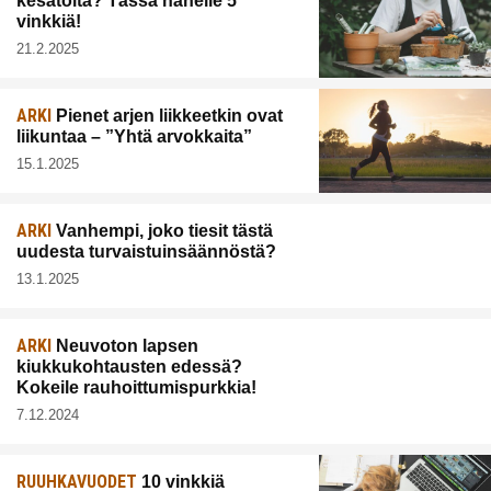
kesätöitä? Tässä hänelle 5
vinkkiä!
21.2.2025
ARKI
Pienet arjen liikkeetkin ovat
liikuntaa – ”Yhtä arvokkaita”
15.1.2025
ARKI
Vanhempi, joko tiesit tästä
uudesta turvaistuinsäännöstä?
13.1.2025
ARKI
Neuvoton lapsen
kiukkukohtausten edessä?
Kokeile rauhoittumispurkkia!
7.12.2024
RUUHKAVUODET
10 vinkkiä