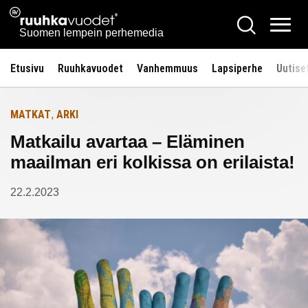
Siirry
Ruuhkavuodet.fi
Hae
Etusivulle
sisältöön
Vali
Suomen lempein perhemedia
Etusivu
Ruuhkavuodet
Vanhemmuus
Lapsiperhe
Uutise
MATKAT
ARKI
,
Matkailu avartaa – Eläminen
maailman eri kolkissa on erilaista!
22.2.2023