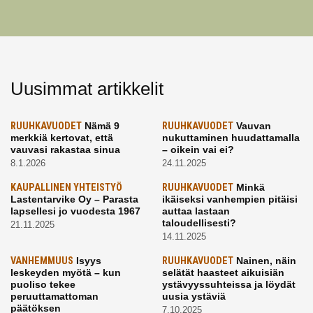
Uusimmat artikkelit
RUUHKAVUODET
Nämä 9
RUUHKAVUODET
Vauvan
merkkiä kertovat, että
nukuttaminen huudattamalla
vauvasi rakastaa sinua
– oikein vai ei?
8.1.2026
24.11.2025
KAUPALLINEN YHTEISTYÖ
RUUHKAVUODET
Minkä
Lastentarvike Oy – Parasta
ikäiseksi vanhempien pitäisi
lapsellesi jo vuodesta 1967
auttaa lastaan
taloudellisesti?
21.11.2025
14.11.2025
VANHEMMUUS
Isyys
RUUHKAVUODET
Nainen, näin
leskeyden myötä – kun
selätät haasteet aikuisiän
puoliso tekee
ystävyyssuhteissa ja löydät
peruuttamattoman
uusia ystäviä
päätöksen
7.10.2025