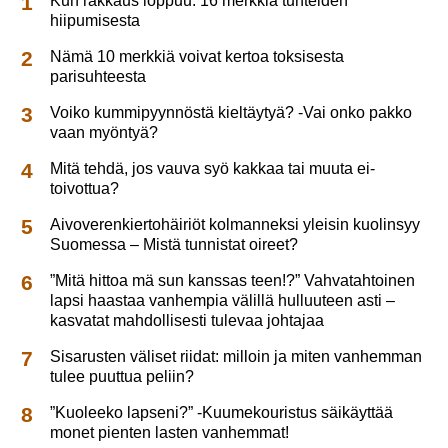
Kun rakkaus loppuu: 16 merkkiä tunteiden
hiipumisesta
Nämä 10 merkkiä voivat kertoa toksisesta
parisuhteesta
Voiko kummipyynnöstä kieltäytyä? -Vai onko pakko
vaan myöntyä?
Mitä tehdä, jos vauva syö kakkaa tai muuta ei-
toivottua?
Aivoverenkiertohäiriöt kolmanneksi yleisin kuolinsyy
Suomessa – Mistä tunnistat oireet?
”Mitä hittoa mä sun kanssas teen!?” Vahvatahtoinen
lapsi haastaa vanhempia välillä hulluuteen asti –
kasvatat mahdollisesti tulevaa johtajaa
Sisarusten väliset riidat: milloin ja miten vanhemman
tulee puuttua peliin?
”Kuoleeko lapseni?” -Kuumekouristus säikäyttää
monet pienten lasten vanhemmat!