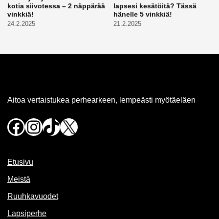
kotia siivotessa – 2 näppärää
lapsesi kesätöitä? Tässä
vinkkiä!
hänelle 5 vinkkiä!
24.2.2025
21.2.2025
Aitoa vertaistukea perhearkeen, lempeästi myötäeläen
Facebook
Instagram
TikTok
X
Etusivu
Meistä
Ruuhkavuodet
Lapsiperhe