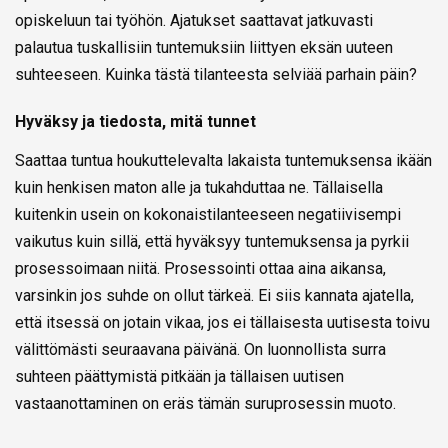
opiskeluun tai työhön. Ajatukset saattavat jatkuvasti
palautua tuskallisiin tuntemuksiin liittyen eksän uuteen
suhteeseen. Kuinka tästä tilanteesta selviää parhain päin?
Hyväksy ja tiedosta, mitä tunnet
Saattaa tuntua houkuttelevalta lakaista tuntemuksensa ikään
kuin henkisen maton alle ja tukahduttaa ne. Tällaisella
kuitenkin usein on kokonaistilanteeseen negatiivisempi
vaikutus kuin sillä, että hyväksyy tuntemuksensa ja pyrkii
prosessoimaan niitä. Prosessointi ottaa aina aikansa,
varsinkin jos suhde on ollut tärkeä. Ei siis kannata ajatella,
että itsessä on jotain vikaa, jos ei tällaisesta uutisesta toivu
välittömästi seuraavana päivänä. On luonnollista surra
suhteen päättymistä pitkään ja tällaisen uutisen
vastaanottaminen on eräs tämän suruprosessin muoto.