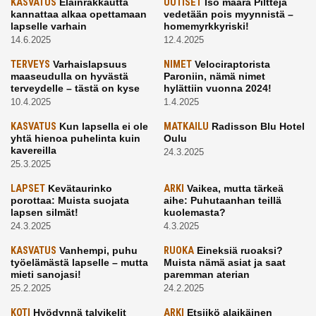
KASVATUS
Eläinrakkautta
UUTISET
Iso määrä Pilttejä
kannattaa alkaa opettamaan
vedetään pois myynnistä –
lapselle varhain
homemyrkkyriski!
14.6.2025
12.4.2025
TERVEYS
Varhaislapsuus
NIMET
Velociraptorista
maaseudulla on hyvästä
Paroniin, nämä nimet
terveydelle – tästä on kyse
hylättiin vuonna 2024!
10.4.2025
1.4.2025
KASVATUS
Kun lapsella ei ole
MATKAILU
Radisson Blu Hotel
yhtä hienoa puhelinta kuin
Oulu
kavereilla
24.3.2025
25.3.2025
LAPSET
Kevätaurinko
ARKI
Vaikea, mutta tärkeä
porottaa: Muista suojata
aihe: Puhutaanhan teillä
lapsen silmät!
kuolemasta?
24.3.2025
4.3.2025
KASVATUS
Vanhempi, puhu
RUOKA
Eineksiä ruoaksi?
työelämästä lapselle – mutta
Muista nämä asiat ja saat
mieti sanojasi!
paremman aterian
25.2.2025
24.2.2025
KOTI
Hyödynnä talvikelit
ARKI
Etsiikö alaikäinen