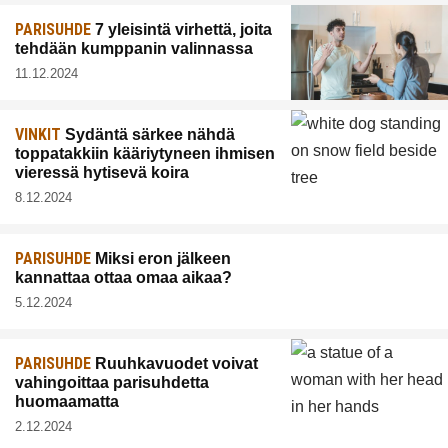
PARISUHDE
7 yleisintä virhettä, joita
tehdään kumppanin valinnassa
11.12.2024
VINKIT
Sydäntä särkee nähdä
toppatakkiin kääriytyneen ihmisen
vieressä hytisevä koira
8.12.2024
PARISUHDE
Miksi eron jälkeen
kannattaa ottaa omaa aikaa?
5.12.2024
PARISUHDE
Ruuhkavuodet voivat
vahingoittaa parisuhdetta
huomaamatta
2.12.2024