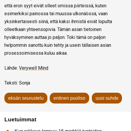
että eron syyt eivät olleet omissa piirteissä, kuten
esimerkiksi painossa tai muussa ulkonäössä, vaan
yksinkertaisesti siinä, että kaksi ihmistä eivät lopulta
olleetkaan yhteensopivia. Tämän asian tietoinen
hyväksyminen auttaa jo paljon. Toki tämä on paljon
helpommin sanottu kuin tehty ja usein tällaisen asian
prosessoimisessa kuluu aikaa.
Lähde:
Verywell Mind
Teksti: Sonja
eksän seurustelu
entinen puoliso
uusi suhde
Luetuimmat