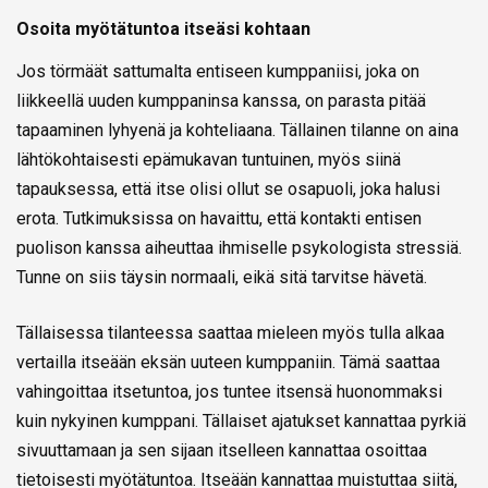
Osoita myötätuntoa itseäsi kohtaan
Jos törmäät sattumalta entiseen kumppaniisi, joka on
liikkeellä uuden kumppaninsa kanssa, on parasta pitää
tapaaminen lyhyenä ja kohteliaana. Tällainen tilanne on aina
lähtökohtaisesti epämukavan tuntuinen, myös siinä
tapauksessa, että itse olisi ollut se osapuoli, joka halusi
erota. Tutkimuksissa on havaittu, että kontakti entisen
puolison kanssa aiheuttaa ihmiselle psykologista stressiä.
Tunne on siis täysin normaali, eikä sitä tarvitse hävetä.
Tällaisessa tilanteessa saattaa mieleen myös tulla alkaa
vertailla itseään eksän uuteen kumppaniin. Tämä saattaa
vahingoittaa itsetuntoa, jos tuntee itsensä huonommaksi
kuin nykyinen kumppani. Tällaiset ajatukset kannattaa pyrkiä
sivuuttamaan ja sen sijaan itselleen kannattaa osoittaa
tietoisesti myötätuntoa. Itseään kannattaa muistuttaa siitä,