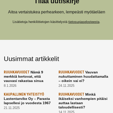
Tilaa uutiskirje
Aitoa vertaistukea perhearkeen, lempeästi myötäeläen
Lisätietoja henkilötietojen käsittelystä
tietosuojaselosteesta
.
Uusimmat artikkelit
RUUHKAVUODET
Nämä 9
RUUHKAVUODET
Vauvan
merkkiä kertovat, että
nukuttaminen huudattamalla
vauvasi rakastaa sinua
– oikein vai ei?
8.1.2026
24.11.2025
KAUPALLINEN YHTEISTYÖ
RUUHKAVUODET
Minkä
Lastentarvike Oy – Parasta
ikäiseksi vanhempien pitäisi
lapsellesi jo vuodesta 1967
auttaa lastaan
taloudellisesti?
21.11.2025
14.11.2025