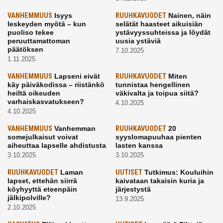
VANHEMMUUS
Isyys
RUUHKAVUODET
Nainen, näin
leskeyden myötä – kun
selätät haasteet aikuisiän
puoliso tekee
ystävyyssuhteissa ja löydät
peruuttamattoman
uusia ystäviä
päätöksen
7.10.2025
1.11.2025
VANHEMMUUS
Lapseni eivät
RUUHKAVUODET
Miten
käy päiväkodissa – riistänkö
tunnistaa hengellinen
heiltä oikeuden
väkivalta ja toipua siitä?
varhaiskasvatukseen?
4.10.2025
4.10.2025
VANHEMMUUS
Vanhemman
RUUHKAVUODET
20
somejulkaisut voivat
syyslomapuuhaa pienten
aiheuttaa lapselle ahdistusta
lasten kanssa
3.10.2025
3.10.2025
RUUHKAVUODET
Laman
UUTISET
Tutkimus: Kouluihin
lapset, ettehän siirrä
kaivataan takaisin kuria ja
köyhyyttä eteenpäin
järjestystä
jälkipolville?
13.9.2025
2.10.2025