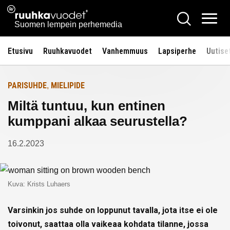
Siirry
Ruuhkavuodet.fi
Hae
Etusivulle
sisältöön
Vali
Suomen lempein perhemedia
Etusivu
Ruuhkavuodet
Vanhemmuus
Lapsiperhe
Uutise
PARISUHDE
MIELIPIDE
,
Miltä tuntuu, kun entinen
kumppani alkaa seurustella?
16.2.2023
Kuva: Krists Luhaers
Varsinkin jos suhde on loppunut tavalla, jota itse ei ole
toivonut, saattaa olla vaikeaa kohdata tilanne, jossa