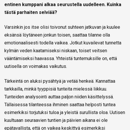
entinen kumppani alkaa seurustella uudelleen. Kuinka
tästä parhaiten selviää?
Varsinkin jos itse olisi toivonut suhteen jatkuvan ja kuulee
eksänsä löytäneen jonkun toisen, saattaa tilanne olla
emotionaalisesti todella vaikea. Jotkut kuvailevat tunnetta
kylmän veden kaatamiseksi niskaan, toiset veitsen
vääntämiseksi haavassa. Yhteistä tuntemuksille on, että
uutisella on voimakas vaikutus.
Tärkeintä on aluksi pysähtyä ja vetää henkeä. Kannattaa
tarkkailla, minkä tyyppisiä tunteita mielessä liikkuu.
Tunteiden analysointi auttaa paljon niiden käsittelyssä.
Tällaisessa tilanteessa ihminen saattaa helposti tuntea
esimerkiksi torjutuksi tuloa ja yleistä surullista oloa. Uutisen
kuultuaan seuraavien tuntien ja päivien aikana ei ole
epätavallista, että on vaikea keskittyä esimerkiksi