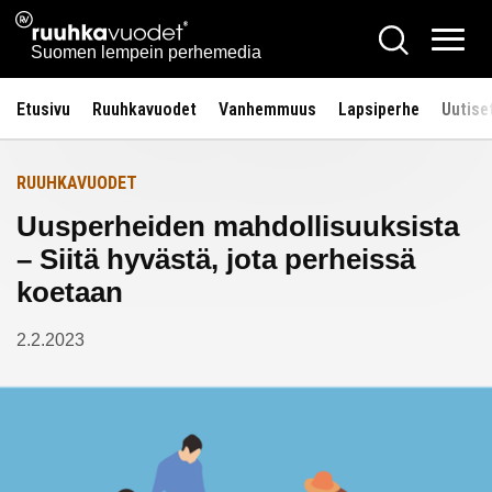
Siirry
Ruuhkavuodet.fi
Hae
Etusivulle
sisältöön
Vali
Suomen lempein perhemedia
Etusivu
Ruuhkavuodet
Vanhemmuus
Lapsiperhe
Uutise
RUUHKAVUODET
Uusperheiden mahdollisuuksista
– Siitä hyvästä, jota perheissä
koetaan
2.2.2023