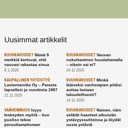
Uusimmat artikkelit
RUUHKAVUODET
Nämä 9
RUUHKAVUODET
Vauvan
merkkiä kertovat, että
nukuttaminen huudattamalla
vauvasi rakastaa sinua
– oikein vai ei?
8.1.2026
24.11.2025
KAUPALLINEN YHTEISTYÖ
RUUHKAVUODET
Minkä
Lastentarvike Oy – Parasta
ikäiseksi vanhempien pitäisi
lapsellesi jo vuodesta 1967
auttaa lastaan
taloudellisesti?
21.11.2025
14.11.2025
VANHEMMUUS
Isyys
RUUHKAVUODET
Nainen, näin
leskeyden myötä – kun
selätät haasteet aikuisiän
puoliso tekee
ystävyyssuhteissa ja löydät
peruuttamattoman
uusia ystäviä