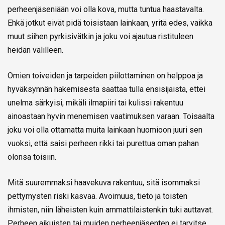
perheenjäseniään voi olla kova, mutta tuntua haastavalta.
Ehkä jotkut eivät pidä toisistaan lainkaan, yritä edes, vaikka
muut siihen pyrkisivätkin ja joku voi ajautua ristituleen
heidän välilleen.
Omien toiveiden ja tarpeiden piilottaminen on helppoa ja
hyväksynnän hakemisesta saattaa tulla ensisijaista, ettei
unelma särkyisi, mikäli ilmapiiri tai kulissi rakentuu
ainoastaan hyvin menemisen vaatimuksen varaan. Toisaalta
joku voi olla ottamatta muita lainkaan huomioon juuri sen
vuoksi, että saisi perheen rikki tai purettua oman pahan
olonsa toisiin.
Mitä suuremmaksi haavekuva rakentuu, sitä isommaksi
pettymysten riski kasvaa. Avoimuus, tieto ja toisten
ihmisten, niin läheisten kuin ammattilaistenkin tuki auttavat.
Perheen aikuisten tai muiden perheenjäsenten ei tarvitse