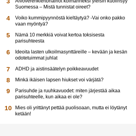
Aivoverenkiertohäiriöt kolmanneksi yleisin kuolinsyy
Suomessa – Mistä tunnistat oireet?
Voiko kummipyynnöstä kieltäytyä? -Vai onko pakko
vaan myöntyä?
Nämä 10 merkkiä voivat kertoa toksisesta
parisuhteesta
Ideoita lasten ulkoilmasynttäreille – kevään ja kesän
odotetuimmat juhlat
ADHD ja aistinsäätelyn poikkeavuudet
Minkä ikäisen lapsen hiukset voi värjätä?
Parisuhde ja ruuhkavuodet: miten järjestää aikaa
parisuhteelle, kun aikaa ei ole?
Mies oli yrittänyt pettää puolisoaan, mutta ei löytänyt
ketään!