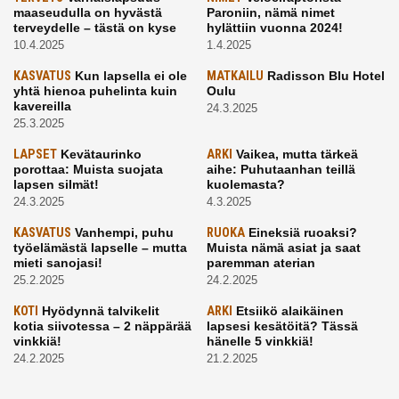
maaseudulla on hyvästä
Paroniin, nämä nimet
terveydelle – tästä on kyse
hylättiin vuonna 2024!
10.4.2025
1.4.2025
KASVATUS
Kun lapsella ei ole
MATKAILU
Radisson Blu Hotel
yhtä hienoa puhelinta kuin
Oulu
kavereilla
24.3.2025
25.3.2025
LAPSET
Kevätaurinko
ARKI
Vaikea, mutta tärkeä
porottaa: Muista suojata
aihe: Puhutaanhan teillä
lapsen silmät!
kuolemasta?
24.3.2025
4.3.2025
KASVATUS
Vanhempi, puhu
RUOKA
Eineksiä ruoaksi?
työelämästä lapselle – mutta
Muista nämä asiat ja saat
mieti sanojasi!
paremman aterian
25.2.2025
24.2.2025
KOTI
Hyödynnä talvikelit
ARKI
Etsiikö alaikäinen
kotia siivotessa – 2 näppärää
lapsesi kesätöitä? Tässä
vinkkiä!
hänelle 5 vinkkiä!
24.2.2025
21.2.2025