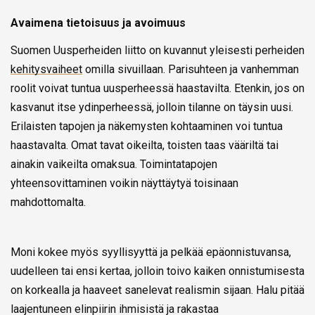
Avaimena tietoisuus ja avoimuus
Suomen Uusperheiden liitto on kuvannut yleisesti perheiden
kehitysvaiheet
omilla sivuillaan. Parisuhteen ja vanhemman
roolit voivat tuntua uusperheessä haastavilta. Etenkin, jos on
kasvanut itse ydinperheessä, jolloin tilanne on täysin uusi.
Erilaisten tapojen ja näkemysten kohtaaminen voi tuntua
haastavalta. Omat tavat oikeilta, toisten taas vääriltä tai
ainakin vaikeilta omaksua. Toimintatapojen
yhteensovittaminen voikin näyttäytyä toisinaan
mahdottomalta.
Moni kokee myös syyllisyyttä ja pelkää epäonnistuvansa,
uudelleen tai ensi kertaa, jolloin toivo kaiken onnistumisesta
on korkealla ja haaveet sanelevat realismin sijaan. Halu pitää
laajentuneen elinpiirin ihmisistä ja rakastaa