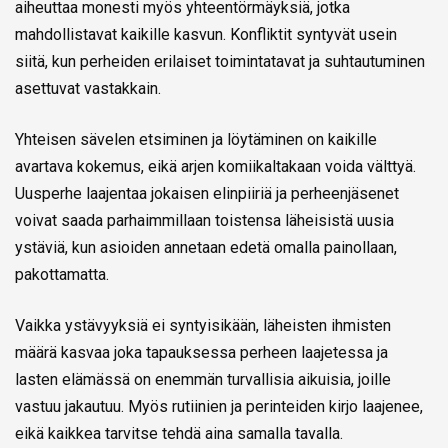
aiheuttaa monesti myös yhteentörmäyksiä, jotka
mahdollistavat kaikille kasvun. Konfliktit syntyvät usein
siitä, kun perheiden erilaiset toimintatavat ja suhtautuminen
asettuvat vastakkain.
Yhteisen sävelen etsiminen ja löytäminen on kaikille
avartava kokemus, eikä arjen komiikaltakaan voida välttyä.
Uusperhe laajentaa jokaisen elinpiiriä ja perheenjäsenet
voivat saada parhaimmillaan toistensa läheisistä uusia
ystäviä, kun asioiden annetaan edetä omalla painollaan,
pakottamatta.
Vaikka ystävyyksiä ei syntyisikään, läheisten ihmisten
määrä kasvaa joka tapauksessa perheen laajetessa ja
lasten elämässä on enemmän turvallisia aikuisia, joille
vastuu jakautuu. Myös rutiinien ja perinteiden kirjo laajenee,
eikä kaikkea tarvitse tehdä aina samalla tavalla.