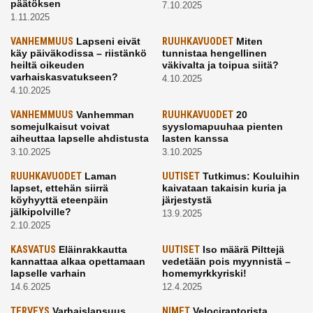
päätöksen
7.10.2025
1.11.2025
VANHEMMUUS
Lapseni eivät
RUUHKAVUODET
Miten
käy päiväkodissa – riistänkö
tunnistaa hengellinen
heiltä oikeuden
väkivalta ja toipua siitä?
varhaiskasvatukseen?
4.10.2025
4.10.2025
VANHEMMUUS
Vanhemman
RUUHKAVUODET
20
somejulkaisut voivat
syyslomapuuhaa pienten
aiheuttaa lapselle ahdistusta
lasten kanssa
3.10.2025
3.10.2025
RUUHKAVUODET
Laman
UUTISET
Tutkimus: Kouluihin
lapset, ettehän siirrä
kaivataan takaisin kuria ja
köyhyyttä eteenpäin
järjestystä
jälkipolville?
13.9.2025
2.10.2025
KASVATUS
Eläinrakkautta
UUTISET
Iso määrä Pilttejä
kannattaa alkaa opettamaan
vedetään pois myynnistä –
lapselle varhain
homemyrkkyriski!
14.6.2025
12.4.2025
TERVEYS
Varhaislapsuus
NIMET
Velociraptorista