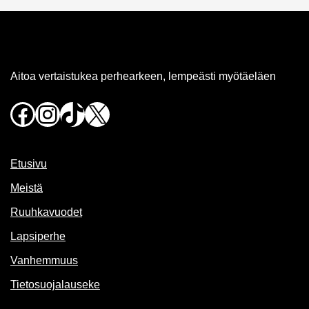
Aitoa vertaistukea perhearkeen, lempeästi myötäeläen
Facebook
Instagram
TikTok
X
Etusivu
Meistä
Ruuhkavuodet
Lapsiperhe
Vanhemmuus
Tietosuojalauseke