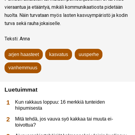
vieraantua ja etääntyä, mikäli kommunikaatiosta pidetään
huolta. Näin turvataan myös lasten kasvuympäristö ja kodin
turva sekä rauha jokaiselle.
Teksti: Anna
arjen haasteet
kasvatus
uusperhe
vanhemmuus
Luetuimmat
Kun rakkaus loppuu: 16 merkkiä tunteiden
hiipumisesta
Mitä tehdä, jos vauva syö kakkaa tai muuta ei-
toivottua?