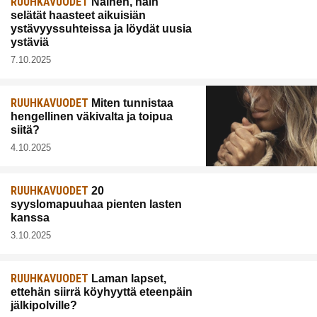
RUUHKAVUODET
Nainen, näin
selätät haasteet aikuisiän
ystävyyssuhteissa ja löydät uusia
ystäviä
7.10.2025
RUUHKAVUODET
Miten tunnistaa
hengellinen väkivalta ja toipua
siitä?
4.10.2025
RUUHKAVUODET
20
syyslomapuuhaa pienten lasten
kanssa
3.10.2025
RUUHKAVUODET
Laman lapset,
ettehän siirrä köyhyyttä eteenpäin
jälkipolville?