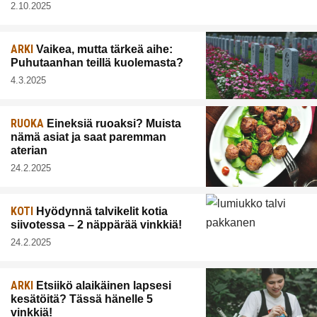
2.10.2025
ARKI
Vaikea, mutta tärkeä aihe:
Puhutaanhan teillä kuolemasta?
4.3.2025
RUOKA
Eineksiä ruoaksi? Muista
nämä asiat ja saat paremman
aterian
24.2.2025
KOTI
Hyödynnä talvikelit kotia
siivotessa – 2 näppärää vinkkiä!
24.2.2025
ARKI
Etsiikö alaikäinen lapsesi
kesätöitä? Tässä hänelle 5
vinkkiä!