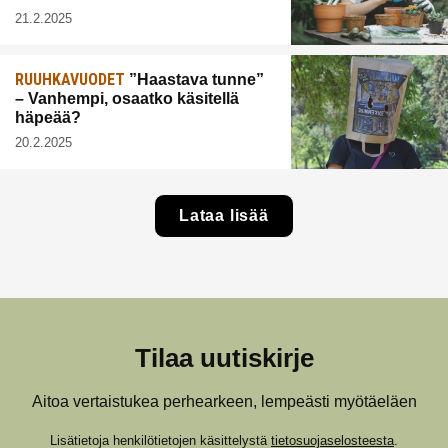
21.2.2025
RUUHKAVUODET
”Haastava tunne”
– Vanhempi, osaatko käsitellä
häpeää?
20.2.2025
Lataa lisää
Tilaa uutiskirje
Aitoa vertaistukea perhearkeen, lempeästi myötäeläen
Lisätietoja henkilötietojen käsittelystä
tietosuojaselosteesta
.