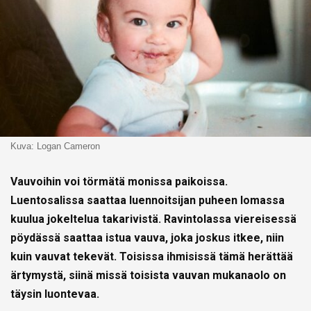
Kuva: Logan Cameron
Vauvoihin voi törmätä monissa paikoissa.
Luentosalissa saattaa luennoitsijan puheen lomassa
kuulua jokeltelua takarivistä. Ravintolassa viereisessä
pöydässä saattaa istua vauva, joka joskus itkee, niin
kuin vauvat tekevät. Toisissa ihmisissä tämä herättää
ärtymystä, siinä missä toisista vauvan mukanaolo on
täysin luontevaa.