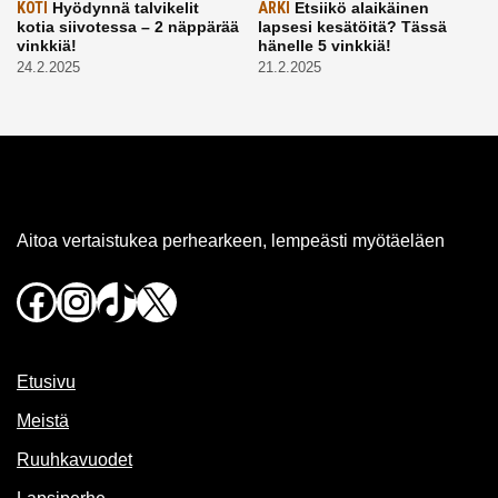
KOTI
Hyödynnä talvikelit
ARKI
Etsiikö alaikäinen
kotia siivotessa – 2 näppärää
lapsesi kesätöitä? Tässä
vinkkiä!
hänelle 5 vinkkiä!
24.2.2025
21.2.2025
Aitoa vertaistukea perhearkeen, lempeästi myötäeläen
Facebook
Instagram
TikTok
X
Etusivu
Meistä
Ruuhkavuodet