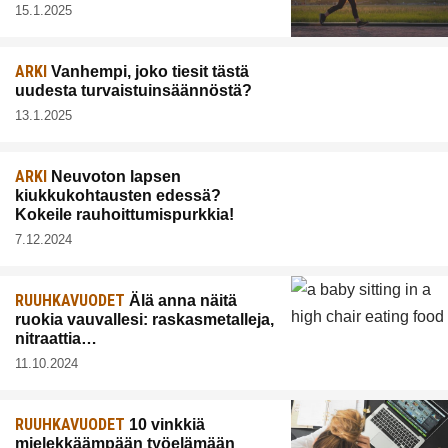
15.1.2025
ARKI
Vanhempi, joko tiesit tästä
uudesta turvaistuinsäännöstä?
13.1.2025
ARKI
Neuvoton lapsen
kiukkukohtausten edessä?
Kokeile rauhoittumispurkkia!
7.12.2024
RUUHKAVUODET
Älä anna näitä
ruokia vauvallesi: raskasmetalleja,
nitraattia…
11.10.2024
RUUHKAVUODET
10 vinkkiä
mielekkäämpään työelämään