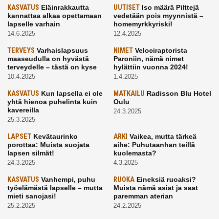
KASVATUS
Eläinrakkautta
UUTISET
Iso määrä Pilttejä
kannattaa alkaa opettamaan
vedetään pois myynnistä –
lapselle varhain
homemyrkkyriski!
14.6.2025
12.4.2025
TERVEYS
Varhaislapsuus
NIMET
Velociraptorista
maaseudulla on hyvästä
Paroniin, nämä nimet
terveydelle – tästä on kyse
hylättiin vuonna 2024!
10.4.2025
1.4.2025
KASVATUS
Kun lapsella ei ole
MATKAILU
Radisson Blu Hotel
yhtä hienoa puhelinta kuin
Oulu
kavereilla
24.3.2025
25.3.2025
LAPSET
Kevätaurinko
ARKI
Vaikea, mutta tärkeä
porottaa: Muista suojata
aihe: Puhutaanhan teillä
lapsen silmät!
kuolemasta?
24.3.2025
4.3.2025
KASVATUS
Vanhempi, puhu
RUOKA
Eineksiä ruoaksi?
työelämästä lapselle – mutta
Muista nämä asiat ja saat
mieti sanojasi!
paremman aterian
25.2.2025
24.2.2025