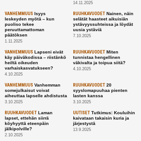
14.11.2025
VANHEMMUUS
Isyys
RUUHKAVUODET
Nainen, näin
leskeyden myötä – kun
selätät haasteet aikuisiän
puoliso tekee
ystävyyssuhteissa ja löydät
peruuttamattoman
uusia ystäviä
päätöksen
7.10.2025
1.11.2025
VANHEMMUUS
Lapseni eivät
RUUHKAVUODET
Miten
käy päiväkodissa – riistänkö
tunnistaa hengellinen
heiltä oikeuden
väkivalta ja toipua siitä?
varhaiskasvatukseen?
4.10.2025
4.10.2025
VANHEMMUUS
Vanhemman
RUUHKAVUODET
20
somejulkaisut voivat
syyslomapuuhaa pienten
aiheuttaa lapselle ahdistusta
lasten kanssa
3.10.2025
3.10.2025
RUUHKAVUODET
Laman
UUTISET
Tutkimus: Kouluihin
lapset, ettehän siirrä
kaivataan takaisin kuria ja
köyhyyttä eteenpäin
järjestystä
jälkipolville?
13.9.2025
2.10.2025