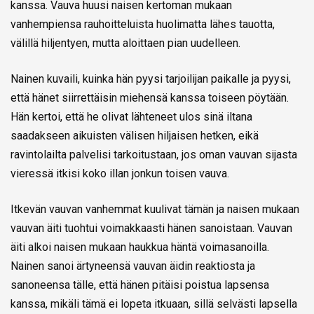
kanssa. Vauva huusi naisen kertoman mukaan
vanhempiensa rauhoitteluista huolimatta lähes tauotta,
välillä hiljentyen, mutta aloittaen pian uudelleen.
Nainen kuvaili, kuinka hän pyysi tarjoilijan paikalle ja pyysi,
että hänet siirrettäisin miehensä kanssa toiseen pöytään.
Hän kertoi, että he olivat lähteneet ulos sinä iltana
saadakseen aikuisten välisen hiljaisen hetken, eikä
ravintolailta palvelisi tarkoitustaan, jos oman vauvan sijasta
vieressä itkisi koko illan jonkun toisen vauva.
Itkevän vauvan vanhemmat kuulivat tämän ja naisen mukaan
vauvan äiti tuohtui voimakkaasti hänen sanoistaan. Vauvan
äiti alkoi naisen mukaan haukkua häntä voimasanoilla.
Nainen sanoi ärtyneensä vauvan äidin reaktiosta ja
sanoneensa tälle, että hänen pitäisi poistua lapsensa
kanssa, mikäli tämä ei lopeta itkuaan, sillä selvästi lapsella