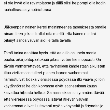
ei ole hyvä olla ravintolassa ja tällä olisi helpompi olla kodin
rauhallisessa ympäristössä.
Jälkeenpäin nainen kertoi maininneensa tapauksesta omalle
sisarelleen, joka oli ollut sitä mieltä, että hänen ei olisi
pitänyt sanoa vauvan äidille tällä tavalla.
Tämä tarina osoittaa hyvin, että asioilla on usein monia
puolia, eikä johtopäätöksiä pitäisi vetää liian nopeasti. On
täysin ymmärrettävää, että ravintolaan kahdestaan aikuisten
iltaa viettämään tulleet pienen lapsen vanhemmat
harmistuivat, koska viereisessä pöydässä itki vauva, jolloin
käytännössä heidän korvansa eivät saaneetkaan kauan
kaivattua hiljaista hetkeä. Samaan aikaan on ymmärrettävää,
että viereisessä pöydässä istuvat itkevän vauvan
vanhemmat olivat luultavasti myös väsyneitä ja ärtyneitä jo