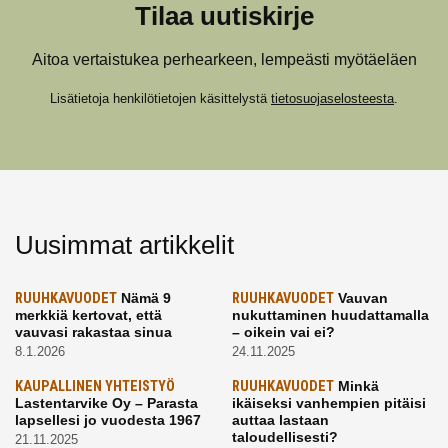
Tilaa uutiskirje
Aitoa vertaistukea perhearkeen, lempeästi myötäeläen
Lisätietoja henkilötietojen käsittelystä
tietosuojaselosteesta
.
Uusimmat artikkelit
RUUHKAVUODET
Nämä 9
RUUHKAVUODET
Vauvan
merkkiä kertovat, että
nukuttaminen huudattamalla
vauvasi rakastaa sinua
– oikein vai ei?
8.1.2026
24.11.2025
KAUPALLINEN YHTEISTYÖ
RUUHKAVUODET
Minkä
Lastentarvike Oy – Parasta
ikäiseksi vanhempien pitäisi
lapsellesi jo vuodesta 1967
auttaa lastaan
taloudellisesti?
21.11.2025