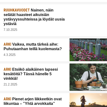
RUUHKAVUODET
Nainen, näin
selätät haasteet aikuisiän
ystävyyssuhteissa ja löydät uusia
ystäviä
7.10.2025
ARKI
Vaikea, mutta tärkeä aihe:
Puhutaanhan teillä kuolemasta?
4.3.2025
ARKI
Etsiikö alaikäinen lapsesi
kesätöitä? Tässä hänelle 5
vinkkiä!
21.2.2025
ARKI
Pienet arjen liikkeetkin ovat
liikuntaa – ”Yhtä arvokkaita”