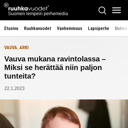
Siirry
Ruuhkavuodet.fi
Hae
Etusivulle
sisältöön
Vali
Suomen lempein perhemedia
Etusivu
Ruuhkavuodet
Vanhemmuus
Lapsiperhe
Uutise
VAUVA
ARKI
,
Vauva mukana ravintolassa –
Miksi se herättää niin paljon
tunteita?
22.1.2023