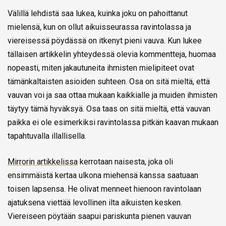
Välillä lehdistä saa lukea, kuinka joku on pahoittanut
mielensä, kun on ollut aikuisseurassa ravintolassa ja
viereisessä pöydässä on itkenyt pieni vauva. Kun lukee
tällaisen artikkelin yhteydessä olevia kommentteja, huomaa
nopeasti, miten jakautuneita ihmisten mielipiteet ovat
tämänkaltaisten asioiden suhteen. Osa on sitä mieltä, että
vauvan voi ja saa ottaa mukaan kaikkialle ja muiden ihmisten
täytyy tämä hyväksyä. Osa taas on sitä mieltä, että vauvan
paikka ei ole esimerkiksi ravintolassa pitkän kaavan mukaan
tapahtuvalla illallisella.
Mirrorin artikkelissa
kerrotaan naisesta, joka oli
ensimmäistä kertaa ulkona miehensä kanssa saatuaan
toisen lapsensa. He olivat menneet hienoon ravintolaan
ajatuksena viettää levollinen ilta aikuisten kesken.
Viereiseen pöytään saapui pariskunta pienen vauvan