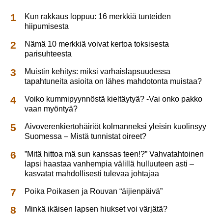
Kun rakkaus loppuu: 16 merkkiä tunteiden
hiipumisesta
Nämä 10 merkkiä voivat kertoa toksisesta
parisuhteesta
Muistin kehitys: miksi varhaislapsuudessa
tapahtuneita asioita on lähes mahdotonta muistaa?
Voiko kummipyynnöstä kieltäytyä? -Vai onko pakko
vaan myöntyä?
Aivoverenkiertohäiriöt kolmanneksi yleisin kuolinsyy
Suomessa – Mistä tunnistat oireet?
”Mitä hittoa mä sun kanssas teen!?” Vahvatahtoinen
lapsi haastaa vanhempia välillä hulluuteen asti –
kasvatat mahdollisesti tulevaa johtajaa
Poika Poikasen ja Rouvan “äijienpäivä”
Minkä ikäisen lapsen hiukset voi värjätä?