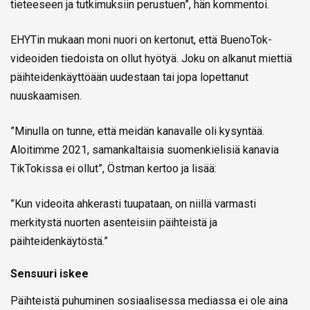
tieteeseen ja tutkimuksiin perustuen”, hän kommentoi.
EHYTin mukaan moni nuori on kertonut, että BuenoTok-
videoiden tiedoista on ollut hyötyä. Joku on alkanut miettiä
päihteidenkäyttöään uudestaan tai jopa lopettanut
nuuskaamisen.
”Minulla on tunne, että meidän kanavalle oli kysyntää.
Aloitimme 2021, samankaltaisia suomenkielisiä kanavia
TikTokissa ei ollut”, Östman kertoo ja lisää:
”Kun videoita ahkerasti tuupataan, on niillä varmasti
merkitystä nuorten asenteisiin päihteistä ja
päihteidenkäytöstä.”
Sensuuri iskee
Päihteistä puhuminen sosiaalisessa mediassa ei ole aina