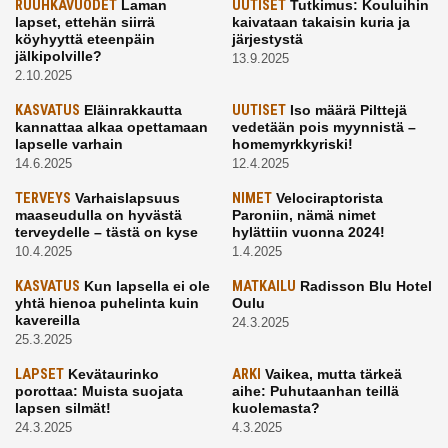
RUUHKAVUODET
Laman
UUTISET
Tutkimus: Kouluihin
lapset, ettehän siirrä
kaivataan takaisin kuria ja
köyhyyttä eteenpäin
järjestystä
jälkipolville?
13.9.2025
2.10.2025
KASVATUS
Eläinrakkautta
UUTISET
Iso määrä Pilttejä
kannattaa alkaa opettamaan
vedetään pois myynnistä –
lapselle varhain
homemyrkkyriski!
14.6.2025
12.4.2025
TERVEYS
Varhaislapsuus
NIMET
Velociraptorista
maaseudulla on hyvästä
Paroniin, nämä nimet
terveydelle – tästä on kyse
hylättiin vuonna 2024!
10.4.2025
1.4.2025
KASVATUS
Kun lapsella ei ole
MATKAILU
Radisson Blu Hotel
yhtä hienoa puhelinta kuin
Oulu
kavereilla
24.3.2025
25.3.2025
LAPSET
Kevätaurinko
ARKI
Vaikea, mutta tärkeä
porottaa: Muista suojata
aihe: Puhutaanhan teillä
lapsen silmät!
kuolemasta?
24.3.2025
4.3.2025