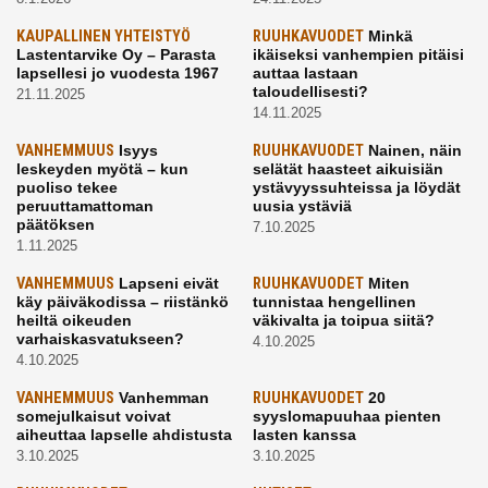
KAUPALLINEN YHTEISTYÖ
RUUHKAVUODET
Minkä
Lastentarvike Oy – Parasta
ikäiseksi vanhempien pitäisi
lapsellesi jo vuodesta 1967
auttaa lastaan
taloudellisesti?
21.11.2025
14.11.2025
VANHEMMUUS
Isyys
RUUHKAVUODET
Nainen, näin
leskeyden myötä – kun
selätät haasteet aikuisiän
puoliso tekee
ystävyyssuhteissa ja löydät
peruuttamattoman
uusia ystäviä
päätöksen
7.10.2025
1.11.2025
VANHEMMUUS
Lapseni eivät
RUUHKAVUODET
Miten
käy päiväkodissa – riistänkö
tunnistaa hengellinen
heiltä oikeuden
väkivalta ja toipua siitä?
varhaiskasvatukseen?
4.10.2025
4.10.2025
VANHEMMUUS
Vanhemman
RUUHKAVUODET
20
somejulkaisut voivat
syyslomapuuhaa pienten
aiheuttaa lapselle ahdistusta
lasten kanssa
3.10.2025
3.10.2025