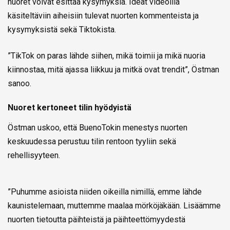
nuoret voivat esittää kysymyksiä. Ideat videoilla
käsiteltäviin aiheisiin tulevat nuorten kommenteista ja
kysymyksistä sekä Tiktokista.
”TikTok on paras lähde siihen, mikä toimii ja mikä nuoria
kiinnostaa, mitä ajassa liikkuu ja mitkä ovat trendit”, Östman
sanoo.
Nuoret kertoneet tilin hyödyistä
Östman uskoo, että BuenoTokin menestys nuorten
keskuudessa perustuu tilin rentoon tyyliin sekä
rehellisyyteen.
”Puhumme asioista niiden oikeilla nimillä, emme lähde
kaunistelemaan, muttemme maalaa mörköjäkään. Lisäämme
nuorten tietoutta päihteistä ja päihteettömyydestä