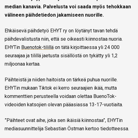
median kanavia. Palvelusta voi saada myös tehokkaan
välineen päihdetiedon jakamiseen nuorille.
Ehkäisevä päihdetyö EHYT ry on löytänyt tavan tehdä
päihdevalistusta niin, että se oikeasti kiinnostaa nuoria.
EHYTin
Buenotok-tilillä
on tätä kirjoittaessa yli 24 000
seuraajaa ja tilillä jaetusta sisällöstä on tykätty yli 1,2
miljoonaa kertaa.
Päihteistä ja niiden haitoista on tärkeä puhua nuorille.
EHYTin mukaan Tiktok ei kerro seuraajien ikää, mutta
kommenttien perusteella voidaan olettaa BuenoTok-
videoiden katsojien olevan pääasiassa 13-17-vuotiaita.
”Päihteet ovat aihe, joka sen ikäisiä kiinnostaa”, EHYTin
mediasuunnittelija Sebastian Östman kertoo tiedotteessa.