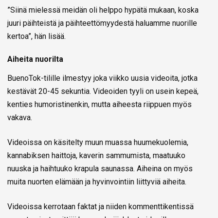
”Siinä mielessä meidän oli helppo hypätä mukaan, koska
juuri päihteistä ja päihteettömyydestä haluamme nuorille
kertoa”, hän lisää.
Aiheita nuorilta
BuenoTok-tilille ilmestyy joka viikko uusia videoita, jotka
kestävät 20-45 sekuntia. Videoiden tyyli on usein kepeä,
kenties humoristinenkin, mutta aiheesta riippuen myös
vakava.
Videoissa on käsitelty muun muassa huumekuolemia,
kannabiksen haittoja, kaverin sammumista, maatuuko
nuuska ja haihtuuko krapula saunassa. Aiheina on myös
muita nuorten elämään ja hyvinvointiin liittyviä aiheita.
Videoissa kerrotaan faktat ja niiden kommenttikentissä