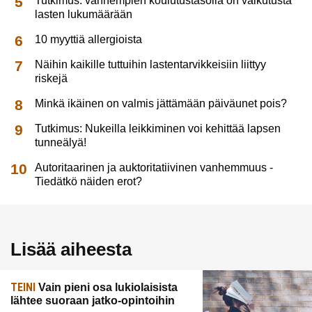
Tutkimus: vanhempien koulutustasolla on vaikutusta
lasten lukumäärään
10 myyttiä allergioista
Näihin kaikille tuttuihin lastentarvikkeisiin liittyy
riskejä
Minkä ikäinen on valmis jättämään päiväunet pois?
Tutkimus: Nukeilla leikkiminen voi kehittää lapsen
tunneälyä!
Autoritaarinen ja auktoritatiivinen vanhemmuus -
Tiedätkö näiden erot?
Lisää aiheesta
TEINI
Vain pieni osa lukiolaisista
lähtee suoraan jatko-opintoihin