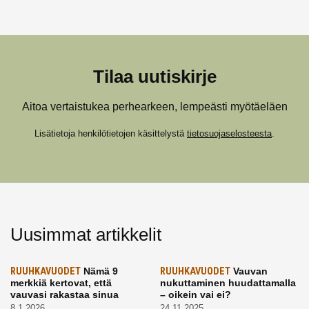
Tilaa uutiskirje
Aitoa vertaistukea perhearkeen, lempeästi myötäeläen
Lisätietoja henkilötietojen käsittelystä
tietosuojaselosteesta
.
Uusimmat artikkelit
RUUHKAVUODET
Nämä 9
RUUHKAVUODET
Vauvan
merkkiä kertovat, että
nukuttaminen huudattamalla
vauvasi rakastaa sinua
– oikein vai ei?
8.1.2026
24.11.2025