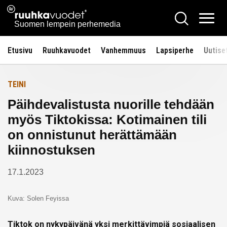
Siirry
Ruuhkavuodet.fi
Hae
Etusivulle
sisältöön
Vali
Suomen lempein perhemedia
Etusivu
Ruuhkavuodet
Vanhemmuus
Lapsiperhe
Uutise
TEINI
Päihdevalistusta nuorille tehdään
myös Tiktokissa: Kotimainen tili
on onnistunut herättämään
kiinnostuksen
17.1.2023
Kuva: Solen Feyissa
Tiktok on nykypäivänä yksi merkittävimpiä sosiaalisen