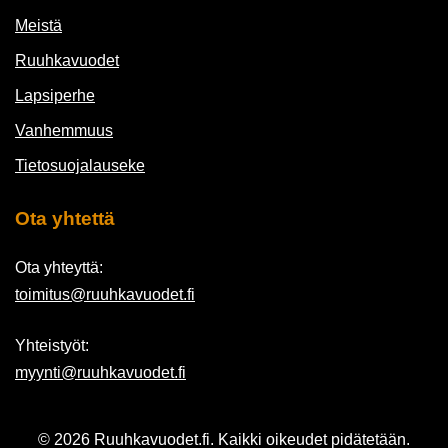
Meistä
Ruuhkavuodet
Lapsiperhe
Vanhemmuus
Tietosuojalauseke
Ota yhtettä
Ota yhteyttä:
toimitus@ruuhkavuodet.fi
Yhteistyöt:
myynti@ruuhkavuodet.fi
© 2026 Ruuhkavuodet.fi. Kaikki oikeudet pidätetään.