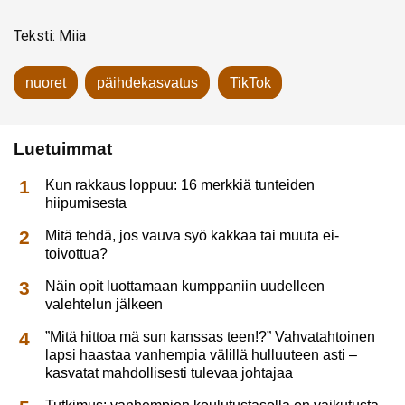
Teksti: Miia
nuoret
päihdekasvatus
TikTok
Luetuimmat
Kun rakkaus loppuu: 16 merkkiä tunteiden
hiipumisesta
Mitä tehdä, jos vauva syö kakkaa tai muuta ei-
toivottua?
Näin opit luottamaan kumppaniin uudelleen
valehtelun jälkeen
”Mitä hittoa mä sun kanssas teen!?” Vahvatahtoinen
lapsi haastaa vanhempia välillä hulluuteen asti –
kasvatat mahdollisesti tulevaa johtajaa