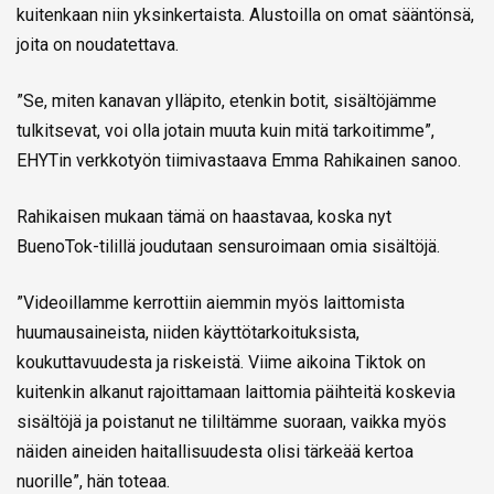
kuitenkaan niin yksinkertaista. Alustoilla on omat sääntönsä,
joita on noudatettava.
”Se, miten kanavan ylläpito, etenkin botit, sisältöjämme
tulkitsevat, voi olla jotain muuta kuin mitä tarkoitimme”,
EHYTin verkkotyön tiimivastaava Emma Rahikainen sanoo.
Rahikaisen mukaan tämä on haastavaa, koska nyt
BuenoTok-tilillä joudutaan sensuroimaan omia sisältöjä.
”Videoillamme kerrottiin aiemmin myös laittomista
huumausaineista, niiden käyttötarkoituksista,
koukuttavuudesta ja riskeistä. Viime aikoina Tiktok on
kuitenkin alkanut rajoittamaan laittomia päihteitä koskevia
sisältöjä ja poistanut ne tililtämme suoraan, vaikka myös
näiden aineiden haitallisuudesta olisi tärkeää kertoa
nuorille”, hän toteaa.