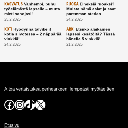
KASVATUS
Vanhempi, puhu
RUOKA
Eineksiä ruoaksi?
työelämästä lapselle – mutta
Muista nämä asiat ja saat
mieti sanojasi!
paremman aterian
25.2.2025
24.2.2025
KOTI
Hyödynnä talvikelit
ARKI
Etsiikö alaikäinen
kotia siivotessa – 2 näppärää
lapsesi kesätöitä? Tässä
vinkkiä!
hänelle 5 vinkkiä!
24.2.2025
21.2.2025
Aitoa vertaistukea perhearkeen, lempeästi myötäeläen
Facebook
Instagram
TikTok
X
Etusivu