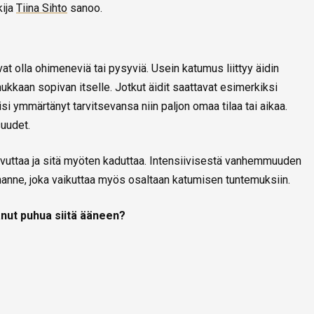
kija
Tiina Sihto
sanoo.
at olla ohimeneviä tai pysyviä. Usein katumus liittyy äidin
unnukkaan sopivan itselle. Jotkut äidit saattavat esimerkiksi
olisi ymmärtänyt tarvitsevansa niin paljon omaa tilaa tai aikaa.
suudet.
uvuttaa ja sitä myöten kaduttaa. Intensiivisestä vanhemmuuden
ihanne, joka vaikuttaa myös osaltaan katumisen tuntemuksiin.
anut puhua siitä ääneen?