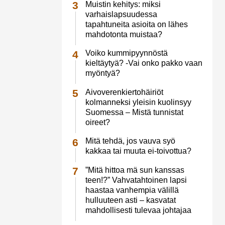
Muistin kehitys: miksi
varhaislapsuudessa
tapahtuneita asioita on lähes
mahdotonta muistaa?
Voiko kummipyynnöstä
kieltäytyä? -Vai onko pakko vaan
myöntyä?
Aivoverenkiertohäiriöt
kolmanneksi yleisin kuolinsyy
Suomessa – Mistä tunnistat
oireet?
Mitä tehdä, jos vauva syö
kakkaa tai muuta ei-toivottua?
”Mitä hittoa mä sun kanssas
teen!?” Vahvatahtoinen lapsi
haastaa vanhempia välillä
hulluuteen asti – kasvatat
mahdollisesti tulevaa johtajaa