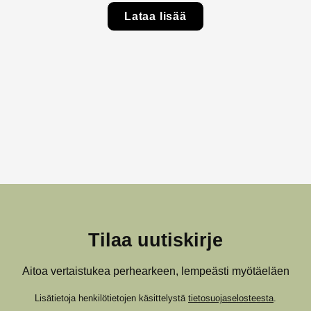
Lataa lisää
Tilaa uutiskirje
Aitoa vertaistukea perhearkeen, lempeästi myötäeläen
Lisätietoja henkilötietojen käsittelystä
tietosuojaselosteesta
.