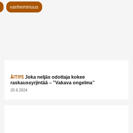
vanhemmuus
ÄITIYS
Joka neljäs odottaja kokee
raskaussyrjintää – ”Vakava ongelma”
20.9.2024