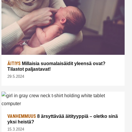
ÄITIYS
Millaisia suomalaisäidit yleensä ovat?
Tilastot paljastavat!
29.5.2024
VANHEMMUUS
8 ärsyttävää äitityyppiä – oletko sinä
yksi heistä?
15.3.2024