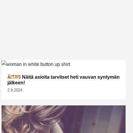
ÄITIYS
Näitä asioita tarvitset heti vauvan syntymän
jälkeen!
2.9.2024