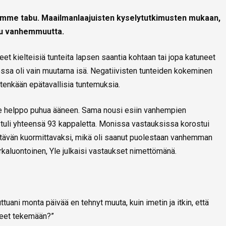
amme tabu. Maailmanlaajuisten kyselytutkimusten mukaan,
u vanhemmuutta.
et kielteisiä tunteita lapsen saantia kohtaan tai jopa katuneet
oukossa oli vain muutama isä. Negatiivisten tunteiden kokeminen
enkään epätavallisia tuntemuksia.
ä ole helppo puhua ääneen. Sama nousi esiin vanhempien
tuli yhteensä 93 kappaletta. Monissa vastauksissa korostui
lättävän kuormittavaksi, mikä oli saanut puolestaan vanhemman
kaluontoinen, Yle julkaisi vastaukset nimettömänä.
ttuani monta päivää en tehnyt muuta, kuin imetin ja itkin, että
neet tekemään?”