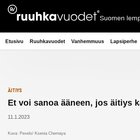
Siirry
Etusivulle
sisältöön
Suomen lemp
Ruuhkavuodet.fi
Etusivu
Ruuhkavuodet
Vanhemmuus
Lapsiperhe
ÄITIYS
Et voi sanoa ääneen, jos äitiys 
11.1.2023
Kuva: Pexels/ Ksenia Chernaya