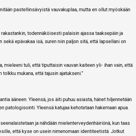
t mitään pastellinsävyistä vauvakuplaa, mutta en ollut myöskään
a rakastankin, todennäköisesti palaisin ajassa taaksepäin ja
 sekä epävakaa isä, suren niin paljon sitä, että lapsellani on
 mieleeni tuli, että tiputtaisin vauvan kaiteen yli- ihan vain, että
an tolkku mukana, että tajusin ajatukseni.”
antia ääneen. Yleensä, jos äiti puhuu asiasta, hänet hiljennetään
iden patologisointi. Yleensä katujaa kehotetaan hakemaan apua.
seenalaistetaan ja nähdään mielenterveydenhäiriönä, kun taas
ille, että kyse on usein nimenomaan identiteetistä. Jotkut