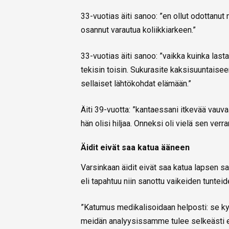
33-vuotias äiti sanoo: ”en ollut odottanu
osannut varautua koliikkiarkeen.”
33-vuotias äiti sanoo: ”vaikka kuinka last
tekisin toisin. Sukurasite kaksisuuntaiseen
sellaiset lähtökohdat elämään.”
Äiti 39-vuotta: ”kantaessani itkevää vauvaa,
hän olisi hiljaa. Onneksi oli vielä sen verr
Äidit eivät saa katua ääneen
Varsinkaan äidit eivät saa katua lapsen sa
eli tapahtuu niin sanottu vaikeiden tunte
”Katumus medikalisoidaan helposti: se ky
meidän analyysissamme tulee selkeästi es