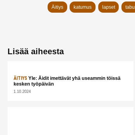
Äitiys
katumus
lapset
tabu
Lisää aiheesta
ÄITIYS
Yle: Äidit imettävät yhä useammin töissä
kesken työpäivän
1.10.2024