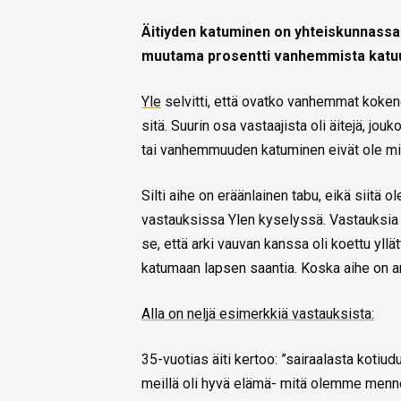
Äitiyden katuminen on yhteiskunnass
muutama prosentti vanhemmista katu
Yle
selvitti, että ovatko vanhemmat kokene
sitä. Suurin osa vastaajista oli äitejä, j
tai vanhemmuuden katuminen eivät ole mit
Silti aihe on eräänlainen tabu, eikä siit
vastauksissa Ylen kyselyssä. Vastauksia 
se, että arki vauvan kanssa oli koettu yl
katumaan lapsen saantia. Koska aihe on ar
Alla on neljä esimerkkiä vastauksista:
35-vuotias äiti kertoo: ”sairaalasta kotiudu
meillä oli hyvä elämä- mitä olemme men