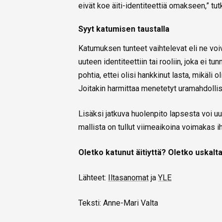
eivät koe äiti-identiteettiä omakseen,” tut
Syyt katumisen taustalla
Katumuksen tunteet vaihtelevat eli ne voiv
uuteen identiteettiin tai rooliin, joka ei t
pohtia, ettei olisi hankkinut lasta, mikäli 
Joitakin harmittaa menetetyt uramahdolli
Lisäksi jatkuva huolenpito lapsesta voi u
mallista on tullut viimeaikoina voimakas 
Oletko katunut äitiyttä? Oletko uskalt
Lähteet:
Iltasanomat
ja
YLE
Teksti: Anne-Mari Valta