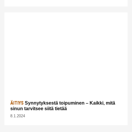
ÄITIYS
Synnytyksestä toipuminen – Kaikki, mitä
sinun tarvitsee siitä tietää
8.1.2024