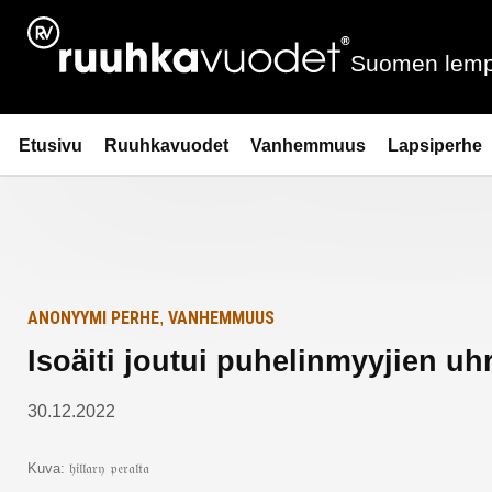
Siirry
Etusivulle
sisältöön
Suomen lemp
Ruuhkavuodet.fi
Etusivu
Ruuhkavuodet
Vanhemmuus
Lapsiperhe
ANONYYMI PERHE
VANHEMMUUS
,
Isoäiti joutui puhelinmyyjien uhr
30.12.2022
Kuva: 𝔥𝔦𝔩𝔩𝔞𝔯𝔶 𝔭𝔢𝔯𝔞𝔩𝔱𝔞