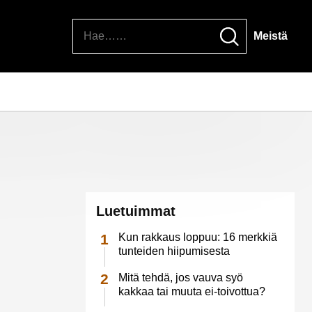
Hae
Meistä
Luetuimmat
Kun rakkaus loppuu: 16 merkkiä
tunteiden hiipumisesta
Mitä tehdä, jos vauva syö
kakkaa tai muuta ei-toivottua?