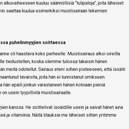
alkuvaiheeseen kuuluu säännöllisiä “tulipaloja”, joita läheiset
hin saattaa kuulua esimerkiksi muistisairaan tekemien
ssa puhelinmyyjien soittaessa
ilanne oli haastava koko perheelle. Muistisairaus alkoi oireilla
eisille tiedustellen, koska olemme tulossa takaisin hänen
n meitä odotellut. Sairaus eteni siihen pisteeseen, että isoäiti
lmaantunut tavaroita, joita hän ei tunnistanut omikseen.
a hän epäili jonkun varastaneen hänen kotoaan pieniä
on usein tyypillistä muistisairaalle.
n kanssa. He soittelivat isoäidille usein ja saivat hänet aina
ä ja vitamiinia. Näitä tilauksia me läheiset sitten yritimme