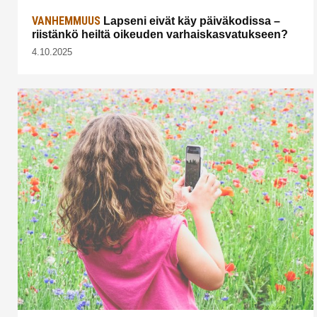
VANHEMMUUS
Lapseni eivät käy päiväkodissa –
riistänkö heiltä oikeuden varhaiskasvatukseen?
4.10.2025