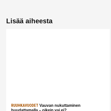
Lisää aiheesta
RUUHKAVUODET
Vauvan nukuttaminen
huudattamalla – oikein vai ei?