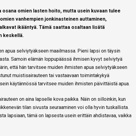
 osana omien lasten hoito, mutta usein kuvaan tulee
omien vanhempien jonkinasteinen auttaminen,
alkavat ikääntyä. Tämä saattaa osaltaan lisätä
 keskellä.
n apua selviytyäkseen maailmassa. Pieni lapsi on täysin
asta. Samoin elämän loppupäässä ihmisen kyvyt selviytyä
äärin, että hän tarvitsee muiden ihmisten apua selviytyäkseen
stunut muistisairauteen tai vastaavaan toimintakykyä
usein käytännössä tarvitsee muiden ihmisten päivittäistä apua.
uteen on aina lapselle kova paikka. Näin on silloinkin, kun
kkenevän tilan sivusta seuraaminen voi olla hyvin tuskallista.
ta lapsiaan, tämä on lapsesta usein erittäin ahdistavaa, vaikka