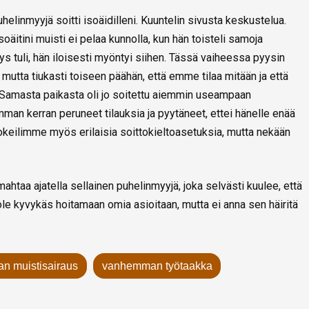
helinmyyjä soitti isoäidilleni. Kuuntelin sivusta keskustelua.
soäitini muisti ei pelaa kunnolla, kun hän toisteli samoja
 tuli, hän iloisesti myöntyi siihen. Tässä vaiheessa pyysin
 mutta tiukasti toiseen päähän, että emme tilaa mitään ja että
. Samasta paikasta oli jo soitettu aiemmin useampaan
an kerran peruneet tilauksia ja pyytäneet, ettei hänelle enää
 Kokeilimme myös erilaisia soittokieltoasetuksia, mutta nekään
ahtaa ajatella sellainen puhelinmyyjä, joka selvästi kuulee, että
le kyvykäs hoitamaan omia asioitaan, mutta ei anna sen häiritä
 muistisairaus
vanhemman työtaakka