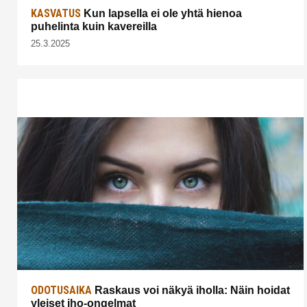
KASVATUS
Kun lapsella ei ole yhtä hienoa
puhelinta kuin kavereilla
25.3.2025
ODOTUSAIKA
Raskaus voi näkyä iholla: Näin hoidat
yleiset iho-ongelmat