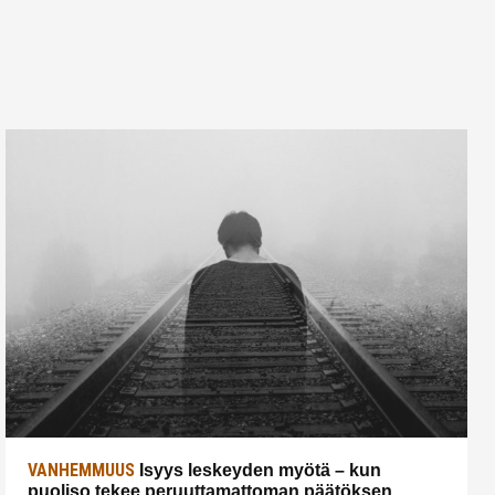
VANHEMMUUS
Isyys leskeyden myötä – kun
puoliso tekee peruuttamattoman päätöksen