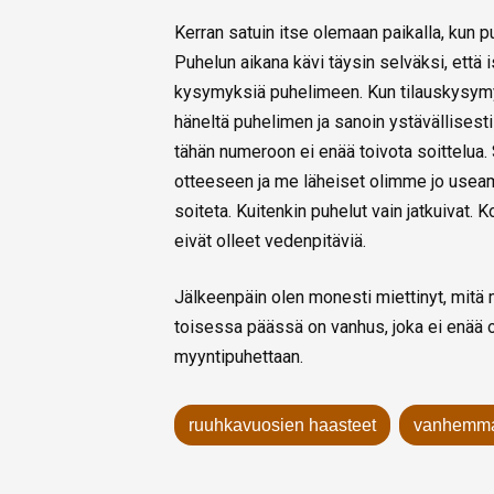
Kerran satuin itse olemaan paikalla, kun pu
Puhelun aikana kävi täysin selväksi, että i
kysymyksiä puhelimeen. Kun tilauskysymys
häneltä puhelimen ja sanoin ystävällisesti
tähän numeroon ei enää toivota soittelua
otteeseen ja me läheiset olimme jo useamm
soiteta. Kuitenkin puhelut vain jatkuivat.
eivät olleet vedenpitäviä.
Jälkeenpäin olen monesti miettinyt, mitä m
toisessa päässä on vanhus, joka ei enää o
myyntipuhettaan.
ruuhkavuosien haasteet
vanhemman