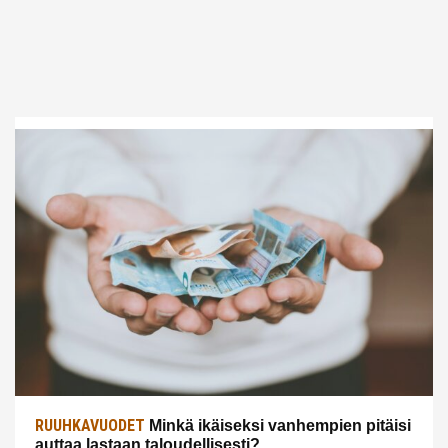
RUUHKAVUODET
Minkä ikäiseksi vanhempien pitäisi
auttaa lastaan taloudellisesti?