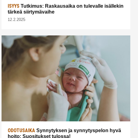
ISYYS
Tutkimus: Raskausaika on tulevalle isällekin
tärkeä siirtymävaihe
12.2.2025
ODOTUSAIKA
Synnytyksen ja synnytyspelon hyvä
hoito: Suositukset tulossa!