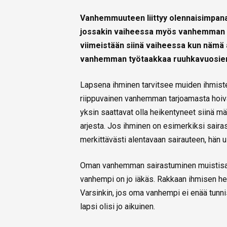
Vanhemmuuteen liittyy olennaisimpana
jossakin vaiheessa myös vanhemman 
viimeistään siinä vaiheessa kun nämä 
vanhemman työtaakkaa ruuhkavuosien
Lapsena ihminen tarvitsee muiden ihmiste
riippuvainen vanhemman tarjoamasta hoiv
yksin saattavat olla heikentyneet siinä m
arjesta. Jos ihminen on esimerkiksi saira
merkittävästi alentavaan sairauteen, hän 
Oman vanhemman sairastuminen muistisaira
vanhempi on jo iäkäs. Rakkaan ihmisen hei
Varsinkin, jos oma vanhempi ei enää tunnis
lapsi olisi jo aikuinen.