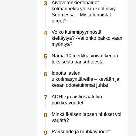
Aivoverenkiertohäiriöt
kolmanneksi yleisin kuolinsyy
Suomessa – Mistä tunnistat
oireet?
Voiko kummipyynnöstä
kieltäytyä? -Vai onko pakko vaan
myöntyä?
Nämä 10 merkkiä voivat kertoa
toksisesta parisuhteesta
Ideoita lasten
ulkoilmasynttäreille – kevään ja
kesän odotetuimmat juhlat
ADHD ja aistinsäätelyn
poikkeavuudet
Minkä ikäisen lapsen hiukset voi
värjätä?
Parisuhde ja ruuhkavuodet: