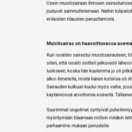
Usein muistisairaan ihmisen sairastumisen 
joutuvat sammuttelemaan. Näihin tulipaloi
erilaisten tilausten peruuttamista.
Muistisairas on haavoittuvassa asema
Kun isoäitini sairastui muistisairauteen, t
siten, että isoäiti soitteli jatkuvasti läh
luokseen, koska hän kuulemma jo oli pitkää
alkoi ihmetellä, mistä hänen kotiinsa oli i
Sairauden kulkuun kuului myös vaihe, joss
käytännössä arvottomia esineitä. Tällainen 
Suurimmat ongelmat syntyivät puhelinmyyjie
myöntymään tilaamaan milloin mitäkin lehte
parhaamme mukaan peruutella.