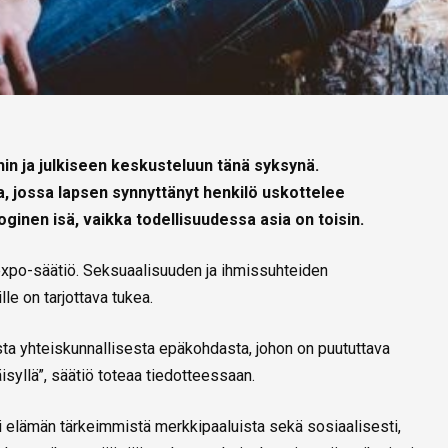
in ja julkiseen keskusteluun tänä syksynä.
ta, jossa lapsen synnyttänyt henkilö uskottelee
ginen isä, vaikka todellisuudessa asia on toisin.
Sexpo-säätiö. Seksuaalisuuden ja ihmissuhteiden
lle on tarjottava tukea.
sta yhteiskunnallisesta epäkohdasta, johon on puututtava
äisyllä”, säätiö toteaa tiedotteessaan.
 elämän tärkeimmistä merkkipaaluista sekä sosiaalisesti,