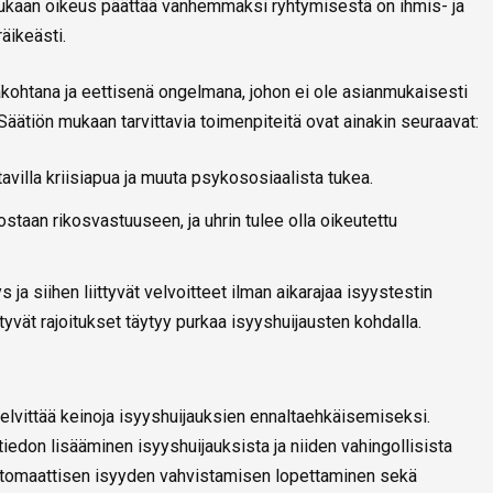
 mukaan oikeus päättää vanhemmaksi ryhtymisestä on ihmis- ja
äikeästi.
kohtana ja eettisenä ongelmana, johon ei ole asianmukaisesti
ätiön mukaan tarvittavia toimenpiteitä ovat ainakin seuraavat:
avilla kriisiapua ja muuta psykososiaalista tukea.
ostaan rikosvastuuseen, ja uhrin tulee olla oikeutettu
 ja siihen liittyvät velvoitteet ilman aikarajaa isyystestin
yvät rajoitukset täytyy purkaa isyyshuijausten kohdalla.
selvittää keinoja isyyshuijauksien ennaltaehkäisemiseksi.
 tiedon lisääminen isyyshuijauksista ja niiden vahingollisista
automaattisen isyyden vahvistamisen lopettaminen sekä