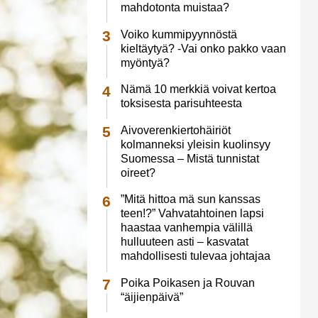
mahdotonta muistaa?
Voiko kummipyynnöstä
kieltäytyä? -Vai onko pakko vaan
myöntyä?
Nämä 10 merkkiä voivat kertoa
toksisesta parisuhteesta
Aivoverenkiertohäiriöt
kolmanneksi yleisin kuolinsyy
Suomessa – Mistä tunnistat
oireet?
”Mitä hittoa mä sun kanssas
teen!?” Vahvatahtoinen lapsi
haastaa vanhempia välillä
hulluuteen asti – kasvatat
mahdollisesti tulevaa johtajaa
Poika Poikasen ja Rouvan
“äijienpäivä”