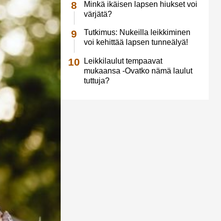
Minkä ikäisen lapsen hiukset voi
värjätä?
Tutkimus: Nukeilla leikkiminen
voi kehittää lapsen tunneälyä!
Leikkilaulut tempaavat
mukaansa -Ovatko nämä laulut
tuttuja?