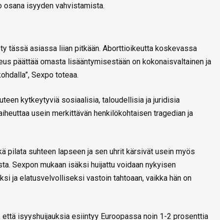
to osana isyyden vahvistamista.
y tässä asiassa liian pitkään. Aborttioikeutta koskevassa
keus päättää omasta lisääntymisestään on kokonaisvaltainen ja
kohdalla”, Sexpo toteaa.
een kytkeytyviä sosiaalisia, taloudellisia ja juridisia
iheuttaa usein merkittävän henkilökohtaisen tragedian ja
ä pilata suhteen lapseen ja sen uhrit kärsivät usein myös
sta. Sexpon mukaan isäksi huijattu voidaan nykyisen
i ja elatusvelvolliseksi vastoin tahtoaan, vaikka hän on
että isyyshuijauksia esiintyy Euroopassa noin 1-2 prosenttia