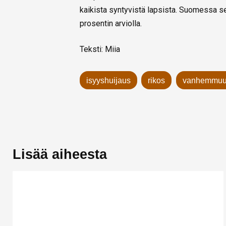
kaikista syntyvistä lapsista. Suomessa sen
prosentin arviolla.
Teksti: Miia
isyyshuijaus
rikos
vanhemmuu
Lisää aiheesta