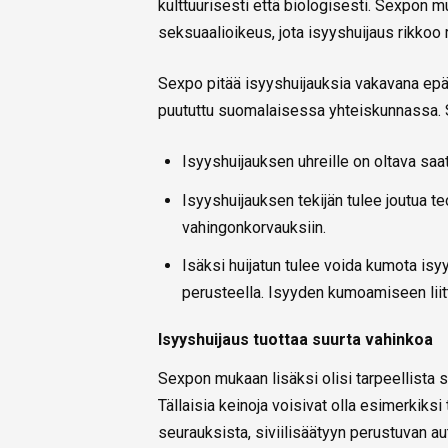
kulttuurisesti että biologisesti. Sexpon
seksuaalioikeus, jota isyyshuijaus rikkoo r
Sexpo pitää isyyshuijauksia vakavana epä
puututtu suomalaisessa yhteiskunnassa. Sä
Isyyshuijauksen uhreille on oltava saat
Isyyshuijauksen tekijän tulee joutua te
vahingonkorvauksiin.
Isäksi huijatun tulee voida kumota isyys
perusteella. Isyyden kumoamiseen liitt
Isyyshuijaus tuottaa suurta vahinkoa
Sexpon mukaan lisäksi olisi tarpeellista 
Tällaisia keinoja voisivat olla esimerkiksi
seurauksista, siviilisäätyyn perustuvan 