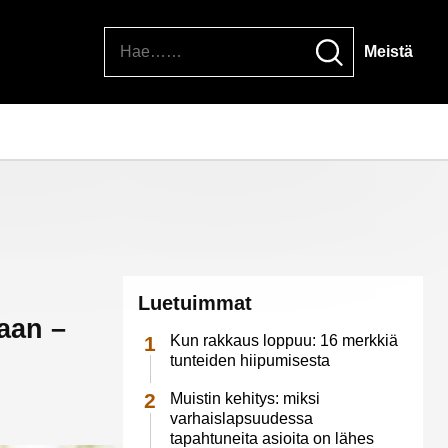
Hae
Meistä
Luetuimmat
taan –
Kun rakkaus loppuu: 16 merkkiä
tunteiden hiipumisesta
Muistin kehitys: miksi
varhaislapsuudessa
tapahtuneita asioita on lähes