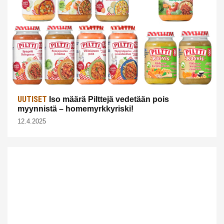
UUTISET
Iso määrä Pilttejä vedetään pois
myynnistä – homemyrkkyriski!
12.4.2025