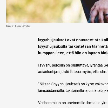
Kuva: Ben White
Isyyshuijaukset ovat nousseet otsikoih
Isyyshuijauksilla tarkoitetaan tilannet
kumppanilleen, että hän on lapsen biolo
Isyyshuijauksiin on puututtava, jyrähtää 
asiantuntijajärjestö toteaa myös, että uhrei
”Niissä (isyyshuijaukset) on kyse vakava
lainsäädännöllä, tukitoimilla ja ennaltaehk
Vanhemmuus on useimmille ihmisille yksi