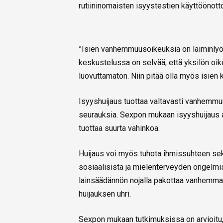
rutiininomaisten isyystestien käyttöönot
”Isien vanhemmuusoikeuksia on laiminlyöt
keskustelussa on selvää, että yksilön oi
luovuttamaton. Niin pitää olla myös isien 
Isyyshuijaus tuottaa valtavasti vanhemmuut
seurauksia. Sexpon mukaan isyyshuijaus a
tuottaa suurta vahinkoa.
Huijaus voi myös tuhota ihmissuhteen sek
sosiaalisista ja mielenterveyden ongelmi
lainsäädännön nojalla pakottaa vanhemmaks
huijauksen uhri.
Sexpon mukaan tutkimuksissa on arvioitu, 