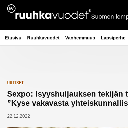
Siirry
Etusivulle
sisältöön
Suomen lemp
Ruuhkavuodet.fi
Etusivu
Ruuhkavuodet
Vanhemmuus
Lapsiperhe
UUTISET
Sexpo: Isyyshuijauksen tekijän t
”Kyse vakavasta yhteiskunnalli
22.12.2022