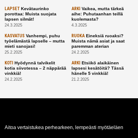
LAPSET
Kevätaurinko
ARKI
Vaikea, mutta tärkeä
porottaa: Muista suojata
aihe: Puhutaanhan teillä
lapsen silmät!
kuolemasta?
24.3.2025
4.3.2025
KASVATUS
Vanhempi, puhu
RUOKA
Eineksiä ruoaksi?
työelämästä lapselle – mutta
Muista nämä asiat ja saat
mieti sanojasi!
paremman aterian
25.2.2025
24.2.2025
KOTI
Hyödynnä talvikelit
ARKI
Etsiikö alaikäinen
kotia siivotessa – 2 näppärää
lapsesi kesätöitä? Tässä
vinkkiä!
hänelle 5 vinkkiä!
24.2.2025
21.2.2025
Aitoa vertaistukea perhearkeen, lempeästi myötäeläen