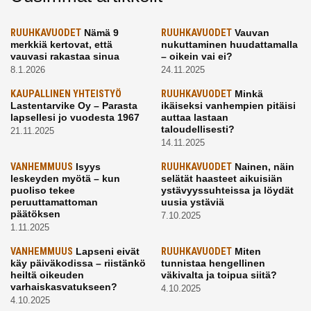
RUUHKAVUODET
Nämä 9
RUUHKAVUODET
Vauvan
merkkiä kertovat, että
nukuttaminen huudattamalla
vauvasi rakastaa sinua
– oikein vai ei?
8.1.2026
24.11.2025
KAUPALLINEN YHTEISTYÖ
RUUHKAVUODET
Minkä
Lastentarvike Oy – Parasta
ikäiseksi vanhempien pitäisi
lapsellesi jo vuodesta 1967
auttaa lastaan
taloudellisesti?
21.11.2025
14.11.2025
VANHEMMUUS
Isyys
RUUHKAVUODET
Nainen, näin
leskeyden myötä – kun
selätät haasteet aikuisiän
puoliso tekee
ystävyyssuhteissa ja löydät
peruuttamattoman
uusia ystäviä
päätöksen
7.10.2025
1.11.2025
VANHEMMUUS
Lapseni eivät
RUUHKAVUODET
Miten
käy päiväkodissa – riistänkö
tunnistaa hengellinen
heiltä oikeuden
väkivalta ja toipua siitä?
varhaiskasvatukseen?
4.10.2025
4.10.2025