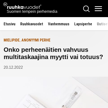
Siirry
Ruuhkavuodet.fi
Hae
Etusivulle
sisältöön
Vali
Suomen lempein perhemedia
Etusivu
Ruuhkavuodet
Vanhemmuus
Lapsiperhe
Uutise
MIELIPIDE
ANONYYMI PERHE
,
Onko perheenäitien vahvuus
multitaskaajina myytti vai totuus?
20.12.2022