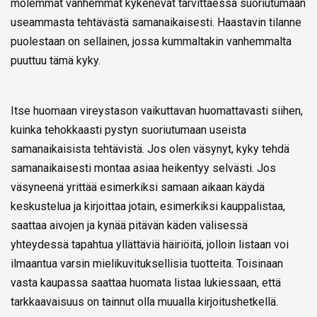
molemmat vanhemmat kykenevät tarvittaessa suoriutumaan
useammasta tehtävästä samanaikaisesti. Haastavin tilanne
puolestaan on sellainen, jossa kummaltakin vanhemmalta
puuttuu tämä kyky.
Itse huomaan vireystason vaikuttavan huomattavasti siihen,
kuinka tehokkaasti pystyn suoriutumaan useista
samanaikaisista tehtävistä. Jos olen väsynyt, kyky tehdä
samanaikaisesti montaa asiaa heikentyy selvästi. Jos
väsyneenä yrittää esimerkiksi samaan aikaan käydä
keskustelua ja kirjoittaa jotain, esimerkiksi kauppalistaa,
saattaa aivojen ja kynää pitävän käden välisessä
yhteydessä tapahtua yllättäviä häiriöitä, jolloin listaan voi
ilmaantua varsin mielikuvituksellisia tuotteita. Toisinaan
vasta kaupassa saattaa huomata listaa lukiessaan, että
tarkkaavaisuus on tainnut olla muualla kirjoitushetkellä.