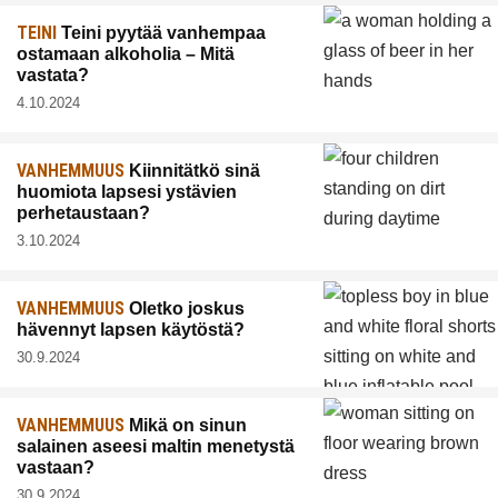
TEINI
Teini pyytää vanhempaa
ostamaan alkoholia – Mitä
vastata?
4.10.2024
VANHEMMUUS
Kiinnitätkö sinä
huomiota lapsesi ystävien
perhetaustaan?
3.10.2024
VANHEMMUUS
Oletko joskus
hävennyt lapsen käytöstä?
30.9.2024
VANHEMMUUS
Mikä on sinun
salainen aseesi maltin menetystä
vastaan?
30.9.2024