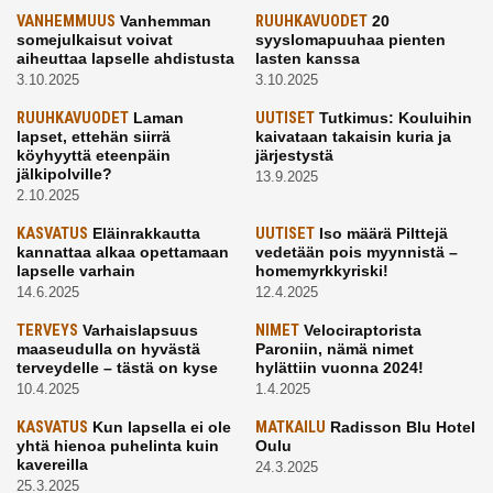
VANHEMMUUS
Vanhemman
RUUHKAVUODET
20
somejulkaisut voivat
syyslomapuuhaa pienten
aiheuttaa lapselle ahdistusta
lasten kanssa
3.10.2025
3.10.2025
RUUHKAVUODET
Laman
UUTISET
Tutkimus: Kouluihin
lapset, ettehän siirrä
kaivataan takaisin kuria ja
köyhyyttä eteenpäin
järjestystä
jälkipolville?
13.9.2025
2.10.2025
KASVATUS
Eläinrakkautta
UUTISET
Iso määrä Pilttejä
kannattaa alkaa opettamaan
vedetään pois myynnistä –
lapselle varhain
homemyrkkyriski!
14.6.2025
12.4.2025
TERVEYS
Varhaislapsuus
NIMET
Velociraptorista
maaseudulla on hyvästä
Paroniin, nämä nimet
terveydelle – tästä on kyse
hylättiin vuonna 2024!
10.4.2025
1.4.2025
KASVATUS
Kun lapsella ei ole
MATKAILU
Radisson Blu Hotel
yhtä hienoa puhelinta kuin
Oulu
kavereilla
24.3.2025
25.3.2025