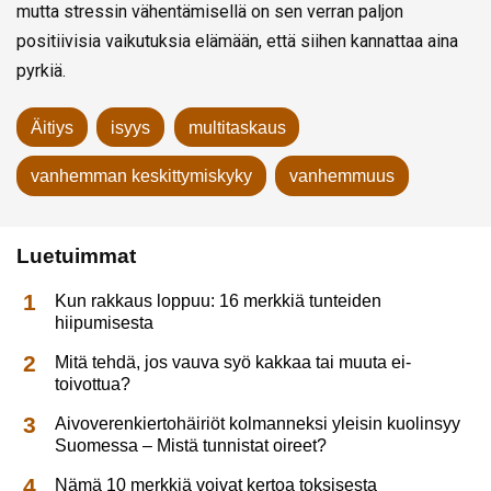
mutta stressin vähentämisellä on sen verran paljon
positiivisia vaikutuksia elämään, että siihen kannattaa aina
pyrkiä.
Äitiys
isyys
multitaskaus
vanhemman keskittymiskyky
vanhemmuus
Luetuimmat
Kun rakkaus loppuu: 16 merkkiä tunteiden
hiipumisesta
Mitä tehdä, jos vauva syö kakkaa tai muuta ei-
toivottua?
Aivoverenkiertohäiriöt kolmanneksi yleisin kuolinsyy
Suomessa – Mistä tunnistat oireet?
Nämä 10 merkkiä voivat kertoa toksisesta