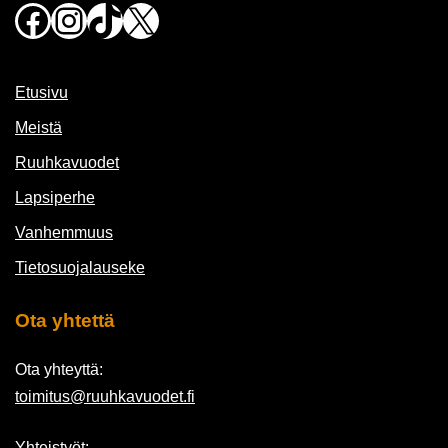
Facebook
Instagram
TikTok
X
Etusivu
Meistä
Ruuhkavuodet
Lapsiperhe
Vanhemmuus
Tietosuojalauseke
Ota yhtettä
Ota yhteyttä:
toimitus@ruuhkavuodet.fi
Yhteistyöt: