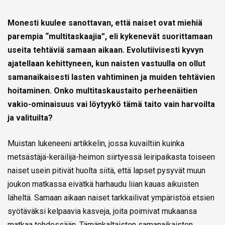
Monesti kuulee sanottavan, että naiset ovat miehiä
parempia “multitaskaajia”, eli kykenevät suorittamaan
useita tehtäviä samaan aikaan. Evolutiivisesti kyvyn
ajatellaan kehittyneen, kun naisten vastuulla on ollut
samanaikaisesti lasten vahtiminen ja muiden tehtävien
hoitaminen. Onko multitaskaustaito perheenäitien
vakio-ominaisuus vai löytyykö tämä taito vain harvoilta
ja valituilta?
Muistan lukeneeni artikkelin, jossa kuvailtiin kuinka
metsästäjä-keräilijä-heimon siirtyessä leiripaikasta toiseen
naiset usein pitivät huolta siitä, että lapset pysyvät muun
joukon matkassa eivätkä harhaudu liian kauas aikuisten
läheltä. Samaan aikaan naiset tarkkailivat ympäristöä etsien
syötäväksi kelpaavia kasveja, joita poimivat mukaansa
matkaa tehdessään. Tämänkaltaisten samanaikaisten