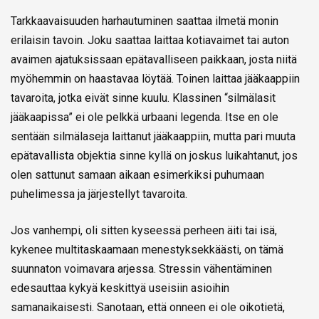
Tarkkaavaisuuden harhautuminen saattaa ilmetä monin
erilaisin tavoin. Joku saattaa laittaa kotiavaimet tai auton
avaimen ajatuksissaan epätavalliseen paikkaan, josta niitä
myöhemmin on haastavaa löytää. Toinen laittaa jääkaappiin
tavaroita, jotka eivät sinne kuulu. Klassinen “silmälasit
jääkaapissa” ei ole pelkkä urbaani legenda. Itse en ole
sentään silmälaseja laittanut jääkaappiin, mutta pari muuta
epätavallista objektia sinne kyllä on joskus luikahtanut, jos
olen sattunut samaan aikaan esimerkiksi puhumaan
puhelimessa ja järjestellyt tavaroita.
Jos vanhempi, oli sitten kyseessä perheen äiti tai isä,
kykenee multitaskaamaan menestyksekkäästi, on tämä
suunnaton voimavara arjessa. Stressin vähentäminen
edesauttaa kykyä keskittyä useisiin asioihin
samanaikaisesti. Sanotaan, että onneen ei ole oikotietä,