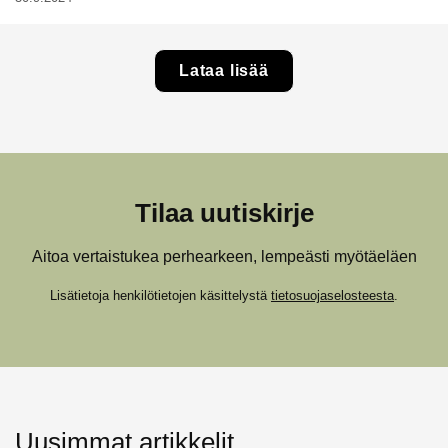
Lataa lisää
Tilaa uutiskirje
Aitoa vertaistukea perhearkeen, lempeästi myötäeläen
Lisätietoja henkilötietojen käsittelystä
tietosuojaselosteesta
.
Uusimmat artikkelit