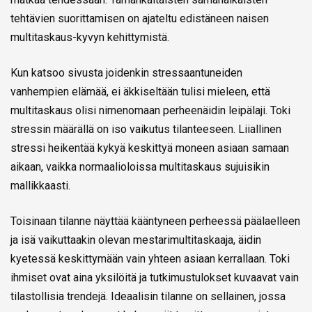
tehtävien suorittamisen on ajateltu edistäneen naisen
multitaskaus-kyvyn kehittymistä.
Kun katsoo sivusta joidenkin stressaantuneiden
vanhempien elämää, ei äkkiseltään tulisi mieleen, että
multitaskaus olisi nimenomaan perheenäidin leipälaji. Toki
stressin määrällä on iso vaikutus tilanteeseen. Liiallinen
stressi heikentää kykyä keskittyä moneen asiaan samaan
aikaan, vaikka normaalioloissa multitaskaus sujuisikin
mallikkaasti.
Toisinaan tilanne näyttää kääntyneen perheessä päälaelleen
ja isä vaikuttaakin olevan mestarimultitaskaaja, äidin
kyetessä keskittymään vain yhteen asiaan kerrallaan. Toki
ihmiset ovat aina yksilöitä ja tutkimustulokset kuvaavat vain
tilastollisia trendejä. Ideaalisin tilanne on sellainen, jossa