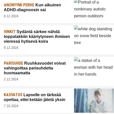
ANONYYMI PERHE
Kun aikuinen
ADHD-diagnoosin sai
8.12.2024
VINKIT
Sydäntä särkee nähdä
toppatakkiin kääriytyneen ihmisen
vieressä hytisevä koira
8.12.2024
PARISUHDE
Ruuhkavuodet voivat
vahingoittaa parisuhdetta
huomaamatta
2.12.2024
KASVATUS
Lapselle on tärkeää
opettaa, ettei ketään jätetä yksin
7.10.2024