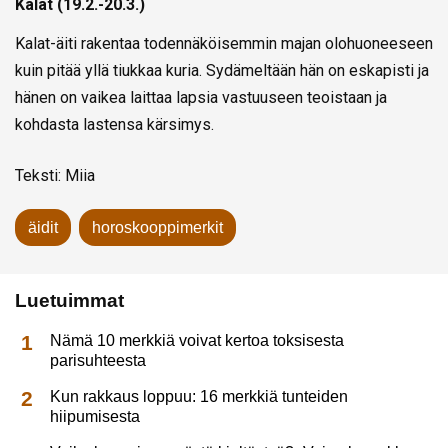
Kalat (19.2.-20.3.)
Kalat-äiti rakentaa todennäköisemmin majan olohuoneeseen
kuin pitää yllä tiukkaa kuria. Sydämeltään hän on eskapisti ja
hänen on vaikea laittaa lapsia vastuuseen teoistaan ja
kohdasta lastensa kärsimys.
Teksti: Miia
äidit
horoskooppimerkit
Luetuimmat
Nämä 10 merkkiä voivat kertoa toksisesta
parisuhteesta
Kun rakkaus loppuu: 16 merkkiä tunteiden
hiipumisesta