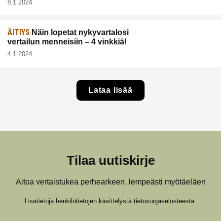
8.1.2024
ÄITIYS
Näin lopetat nykyvartalosi
vertailun menneisiin – 4 vinkkiä!
4.1.2024
Lataa lisää
Tilaa uutiskirje
Aitoa vertaistukea perhearkeen, lempeästi myötäeläen
Lisätietoja henkilötietojen käsittelystä
tietosuojaselosteesta
.