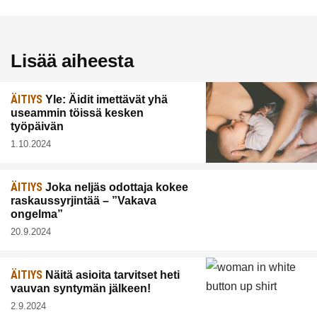
Lisää aiheesta
ÄITIYS
Yle: Äidit imettävät yhä
useammin töissä kesken
työpäivän
1.10.2024
ÄITIYS
Joka neljäs odottaja kokee
raskaussyrjintää – ”Vakava
ongelma”
20.9.2024
ÄITIYS
Näitä asioita tarvitset heti
vauvan syntymän jälkeen!
2.9.2024