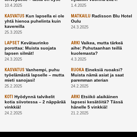
10.4.2025
1.4.2025
KASVATUS
Kun lapsella ei ole
MATKAILU
Radisson Blu Hotel
yhtä hienoa puhelinta kuin
Oulu
kavereilla
24.3.2025
25.3.2025
LAPSET
Kevätaurinko
ARKI
Vaikea, mutta tärkeä
porottaa: Muista suojata
aihe: Puhutaanhan teillä
lapsen silmät!
kuolemasta?
24.3.2025
4.3.2025
KASVATUS
Vanhempi, puhu
RUOKA
Eineksiä ruoaksi?
työelämästä lapselle – mutta
Muista nämä asiat ja saat
mieti sanojasi!
paremman aterian
25.2.2025
24.2.2025
KOTI
Hyödynnä talvikelit
ARKI
Etsiikö alaikäinen
kotia siivotessa – 2 näppärää
lapsesi kesätöitä? Tässä
vinkkiä!
hänelle 5 vinkkiä!
24.2.2025
21.2.2025