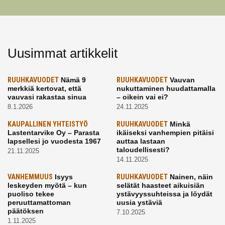
Uusimmat artikkelit
RUUHKAVUODET
Nämä 9
RUUHKAVUODET
Vauvan
merkkiä kertovat, että
nukuttaminen huudattamalla
vauvasi rakastaa sinua
– oikein vai ei?
8.1.2026
24.11.2025
KAUPALLINEN YHTEISTYÖ
RUUHKAVUODET
Minkä
Lastentarvike Oy – Parasta
ikäiseksi vanhempien pitäisi
lapsellesi jo vuodesta 1967
auttaa lastaan
taloudellisesti?
21.11.2025
14.11.2025
VANHEMMUUS
Isyys
RUUHKAVUODET
Nainen, näin
leskeyden myötä – kun
selätät haasteet aikuisiän
puoliso tekee
ystävyyssuhteissa ja löydät
peruuttamattoman
uusia ystäviä
päätöksen
7.10.2025
1.11.2025