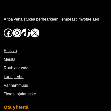
Aitoa vertaistukea perhearkeen, lempeästi myötäeläen
Facebook
Instagram
TikTok
X
Etusivu
Meistä
Ruuhkavuodet
Lapsiperhe
Vanhemmuus
Tietosuojalauseke
Ota yhtettä