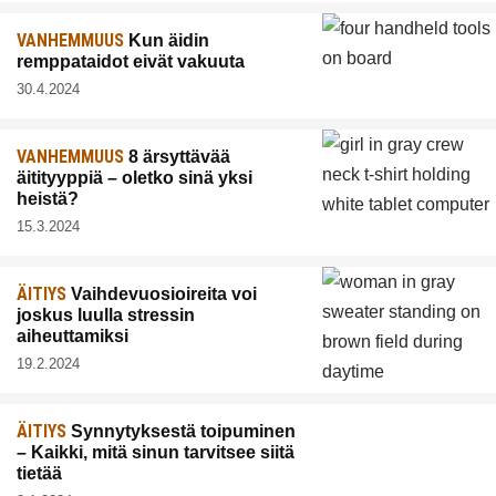
VANHEMMUUS
Kun äidin
remppataidot eivät vakuuta
30.4.2024
VANHEMMUUS
8 ärsyttävää
äitityyppiä – oletko sinä yksi
heistä?
15.3.2024
ÄITIYS
Vaihdevuosioireita voi
joskus luulla stressin
aiheuttamiksi
19.2.2024
ÄITIYS
Synnytyksestä toipuminen
– Kaikki, mitä sinun tarvitsee siitä
tietää