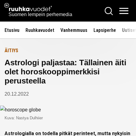
Siirry
Ruuhkavuodet.fi
Hae
Etusivulle
sisältöön
Vali
Suomen lempein perhemedia
Etusivu
Ruuhkavuodet
Vanhemmuus
Lapsiperhe
Uutise
ÄITIYS
Astrologi paljastaa: Tällainen äiti
olet horoskooppimerkkisi
perusteella
20.12.2022
Kuva: Nastya Dulhiier
Astrologialla on todella pitkät perinteet, mutta nykyisin