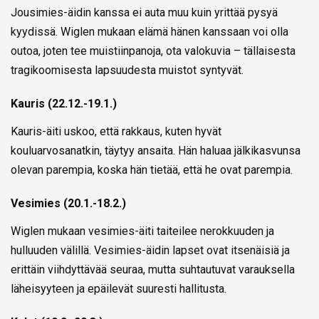
Jousimies-äidin kanssa ei auta muu kuin yrittää pysyä
kyydissä. Wiglen mukaan elämä hänen kanssaan voi olla
outoa, joten tee muistiinpanoja, ota valokuvia – tällaisesta
tragikoomisesta lapsuudesta muistot syntyvät.
Kauris (22.12.-19.1.)
Kauris-äiti uskoo, että rakkaus, kuten hyvät
kouluarvosanatkin, täytyy ansaita. Hän haluaa jälkikasvunsa
olevan parempia, koska hän tietää, että he ovat parempia.
Vesimies (20.1.-18.2.)
Wiglen mukaan vesimies-äiti taiteilee nerokkuuden ja
hulluuden välillä. Vesimies-äidin lapset ovat itsenäisiä ja
erittäin viihdyttävää seuraa, mutta suhtautuvat varauksella
läheisyyteen ja epäilevät suuresti hallitusta.