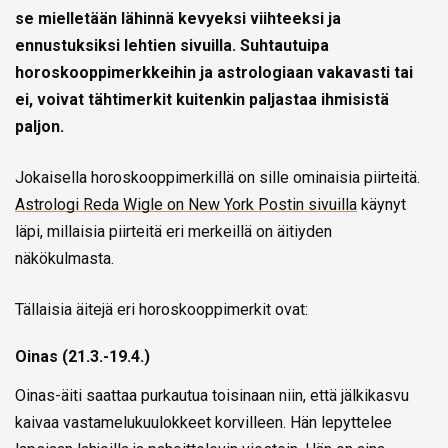
se mielletään lähinnä kevyeksi viihteeksi ja
ennustuksiksi lehtien sivuilla. Suhtautuipa
horoskooppimerkkeihin ja astrologiaan vakavasti tai
ei, voivat tähtimerkit kuitenkin paljastaa ihmisistä
paljon.
Jokaisella horoskooppimerkillä on sille ominaisia piirteitä.
Astrologi Reda Wigle on New York Postin sivuilla
käynyt
läpi, millaisia piirteitä eri merkeillä on äitiyden
näkökulmasta.
Tällaisia äitejä eri horoskooppimerkit ovat:
Oinas (21.3.-19.4.)
Oinas-äiti saattaa purkautua toisinaan niin, että jälkikasvu
kaivaa vastamelukuulokkeet korvilleen. Hän lepyttelee