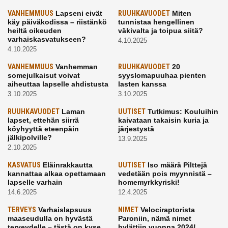
VANHEMMUUS
Lapseni eivät
RUUHKAVUODET
Miten
käy päiväkodissa – riistänkö
tunnistaa hengellinen
heiltä oikeuden
väkivalta ja toipua siitä?
varhaiskasvatukseen?
4.10.2025
4.10.2025
VANHEMMUUS
Vanhemman
RUUHKAVUODET
20
somejulkaisut voivat
syyslomapuuhaa pienten
aiheuttaa lapselle ahdistusta
lasten kanssa
3.10.2025
3.10.2025
RUUHKAVUODET
Laman
UUTISET
Tutkimus: Kouluihin
lapset, ettehän siirrä
kaivataan takaisin kuria ja
köyhyyttä eteenpäin
järjestystä
jälkipolville?
13.9.2025
2.10.2025
KASVATUS
Eläinrakkautta
UUTISET
Iso määrä Pilttejä
kannattaa alkaa opettamaan
vedetään pois myynnistä –
lapselle varhain
homemyrkkyriski!
14.6.2025
12.4.2025
TERVEYS
Varhaislapsuus
NIMET
Velociraptorista
maaseudulla on hyvästä
Paroniin, nämä nimet
terveydelle – tästä on kyse
hylättiin vuonna 2024!