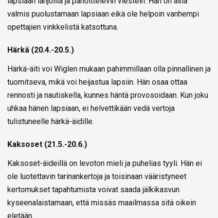
lapsiaan lahjoilla ja pahoittelevin viestein. Hän on aina
valmis puolustamaan lapsiaan eikä ole helpoin vanhempi
opettajien vinkkelistä katsottuna.
Härkä (20.4.-20.5.)
Härkä-äiti voi Wiglen mukaan pahimmillaan olla pinnallinen ja
tuomitseva, mikä voi heijastua lapsiin. Hän osaa ottaa
rennosti ja nautiskella, kunnes häntä provosoidaan. Kun joku
uhkaa hänen lapsiaan, ei helvettikään vedä vertoja
tulistuneelle härkä-äidille.
Kaksoset (21.5.-20.6.)
Kaksoset-äideillä on levoton mieli ja puhelias tyyli. Hän ei
ole luotettavin tarinankertoja ja toisinaan vääristyneet
kertomukset tapahtumista voivat saada jälkikasvun
kyseenalaistamaan, että missäs maailmassa sitä oikein
eletään.