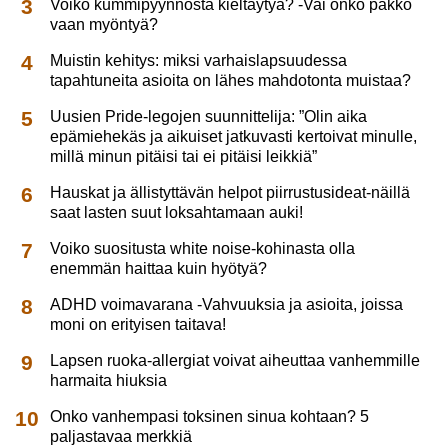
Voiko kummipyynnöstä kieltäytyä? -Vai onko pakko
vaan myöntyä?
Muistin kehitys: miksi varhaislapsuudessa
tapahtuneita asioita on lähes mahdotonta muistaa?
Uusien Pride-legojen suunnittelija: ”Olin aika
epämiehekäs ja aikuiset jatkuvasti kertoivat minulle,
millä minun pitäisi tai ei pitäisi leikkiä”
Hauskat ja ällistyttävän helpot piirrustusideat-näillä
saat lasten suut loksahtamaan auki!
Voiko suositusta white noise-kohinasta olla
enemmän haittaa kuin hyötyä?
ADHD voimavarana -Vahvuuksia ja asioita, joissa
moni on erityisen taitava!
Lapsen ruoka-allergiat voivat aiheuttaa vanhemmille
harmaita hiuksia
Onko vanhempasi toksinen sinua kohtaan? 5
paljastavaa merkkiä