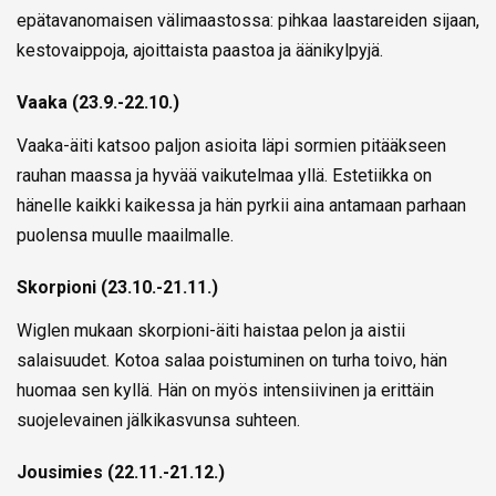
epätavanomaisen välimaastossa: pihkaa laastareiden sijaan,
kestovaippoja, ajoittaista paastoa ja äänikylpyjä.
Vaaka (23.9.-22.10.)
Vaaka-äiti katsoo paljon asioita läpi sormien pitääkseen
rauhan maassa ja hyvää vaikutelmaa yllä. Estetiikka on
hänelle kaikki kaikessa ja hän pyrkii aina antamaan parhaan
puolensa muulle maailmalle.
Skorpioni (23.10.-21.11.)
Wiglen mukaan skorpioni-äiti haistaa pelon ja aistii
salaisuudet. Kotoa salaa poistuminen on turha toivo, hän
huomaa sen kyllä. Hän on myös intensiivinen ja erittäin
suojelevainen jälkikasvunsa suhteen.
Jousimies (22.11.-21.12.)