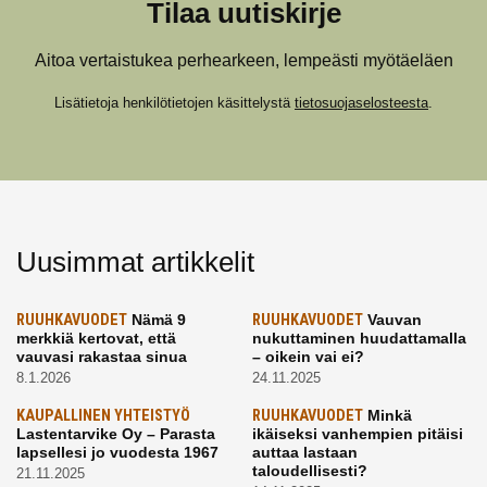
Tilaa uutiskirje
Aitoa vertaistukea perhearkeen, lempeästi myötäeläen
Lisätietoja henkilötietojen käsittelystä
tietosuojaselosteesta
.
Uusimmat artikkelit
RUUHKAVUODET
Nämä 9
RUUHKAVUODET
Vauvan
merkkiä kertovat, että
nukuttaminen huudattamalla
vauvasi rakastaa sinua
– oikein vai ei?
8.1.2026
24.11.2025
KAUPALLINEN YHTEISTYÖ
RUUHKAVUODET
Minkä
Lastentarvike Oy – Parasta
ikäiseksi vanhempien pitäisi
lapsellesi jo vuodesta 1967
auttaa lastaan
taloudellisesti?
21.11.2025