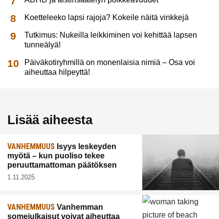
Koetteleeko lapsi rajoja? Kokeile näitä vinkkejä
Tutkimus: Nukeilla leikkiminen voi kehittää lapsen
tunneälyä!
Päiväkotiryhmillä on monenlaisia nimiä – Osa voi
aiheuttaa hilpeyttä!
Lisää aiheesta
VANHEMMUUS
Isyys leskeyden
myötä – kun puoliso tekee
peruuttamattoman päätöksen
1.11.2025
VANHEMMUUS
Vanhemman
somejulkaisut voivat aiheuttaa