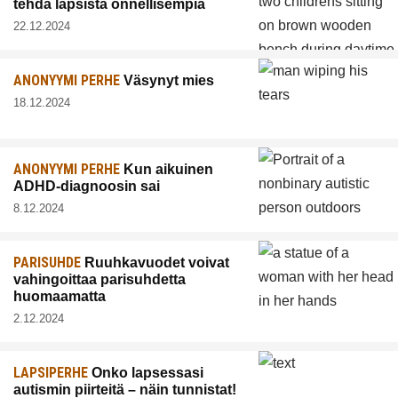
tehdä lapsista onnellisempia
22.12.2024
ANONYYMI PERHE
Väsynyt mies
18.12.2024
ANONYYMI PERHE
Kun aikuinen
ADHD-diagnoosin sai
8.12.2024
PARISUHDE
Ruuhkavuodet voivat
vahingoittaa parisuhdetta
huomaamatta
2.12.2024
LAPSIPERHE
Onko lapsessasi
autismin piirteitä – näin tunnistat!