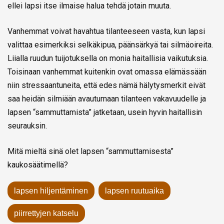
ellei lapsi itse ilmaise halua tehdä jotain muuta.
Vanhemmat voivat havahtua tilanteeseen vasta, kun lapsi
valittaa esimerkiksi selkäkipua, päänsärkyä tai silmäoireita.
Liialla ruudun tuijotuksella on monia haitallisia vaikutuksia.
Toisinaan vanhemmat kuitenkin ovat omassa elämässään
niin stressaantuneita, että edes nämä hälytysmerkit eivät
saa heidän silmiään avautumaan tilanteen vakavuudelle ja
lapsen “sammuttamista” jatketaan, usein hyvin haitallisin
seurauksin.
Mitä mieltä sinä olet lapsen “sammuttamisesta”
kaukosäätimellä?
lapsen hiljentäminen
lapsen ruutuaika
piirrettyjen katselu