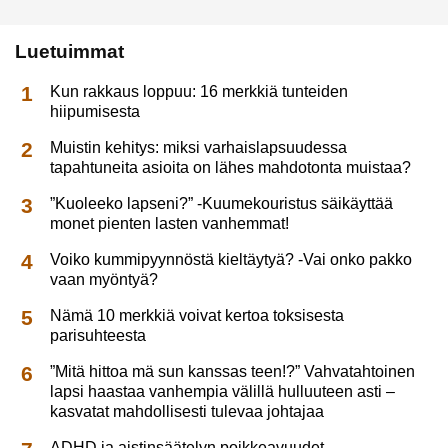
Luetuimmat
Kun rakkaus loppuu: 16 merkkiä tunteiden
hiipumisesta
Muistin kehitys: miksi varhaislapsuudessa
tapahtuneita asioita on lähes mahdotonta muistaa?
”Kuoleeko lapseni?” -Kuumekouristus säikäyttää
monet pienten lasten vanhemmat!
Voiko kummipyynnöstä kieltäytyä? -Vai onko pakko
vaan myöntyä?
Nämä 10 merkkiä voivat kertoa toksisesta
parisuhteesta
”Mitä hittoa mä sun kanssas teen!?” Vahvatahtoinen
lapsi haastaa vanhempia välillä hulluuteen asti –
kasvatat mahdollisesti tulevaa johtajaa
ADHD ja aistinsäätelyn poikkeavuudet