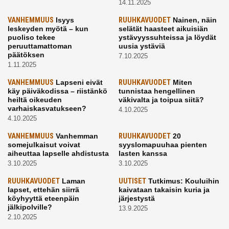
14.11.2025
VANHEMMUUS
Isyys
RUUHKAVUODET
Nainen, näin
leskeyden myötä – kun
selätät haasteet aikuisiän
puoliso tekee
ystävyyssuhteissa ja löydät
peruuttamattoman
uusia ystäviä
päätöksen
7.10.2025
1.11.2025
VANHEMMUUS
Lapseni eivät
RUUHKAVUODET
Miten
käy päiväkodissa – riistänkö
tunnistaa hengellinen
heiltä oikeuden
väkivalta ja toipua siitä?
varhaiskasvatukseen?
4.10.2025
4.10.2025
VANHEMMUUS
Vanhemman
RUUHKAVUODET
20
somejulkaisut voivat
syyslomapuuhaa pienten
aiheuttaa lapselle ahdistusta
lasten kanssa
3.10.2025
3.10.2025
RUUHKAVUODET
Laman
UUTISET
Tutkimus: Kouluihin
lapset, ettehän siirrä
kaivataan takaisin kuria ja
köyhyyttä eteenpäin
järjestystä
jälkipolville?
13.9.2025
2.10.2025