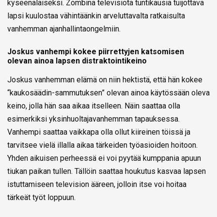
kyseenalaiseksi. Zombina televisiota tuntikausia tuijottava
lapsi kuulostaa vähintäänkin arveluttavalta ratkaisulta
vanhemman ajanhallintaongelmiin.
Joskus vanhempi kokee piirrettyjen katsomisen
olevan ainoa lapsen distraktointikeino
Joskus vanhemman elämä on niin hektistä, että hän kokee
“kaukosäädin-sammutuksen” olevan ainoa käytössään oleva
keino, jolla hän saa aikaa itselleen. Näin saattaa olla
esimerkiksi yksinhuoltajavanhemman tapauksessa.
Vanhempi saattaa vaikkapa olla ollut kiireinen töissä ja
tarvitsee vielä illalla aikaa tärkeiden työasioiden hoitoon.
Yhden aikuisen perheessä ei voi pyytää kumppania apuun
tiukan paikan tullen. Tällöin saattaa houkutus kasvaa lapsen
istuttamiseen television ääreen, jolloin itse voi hoitaa
tärkeät työt loppuun.