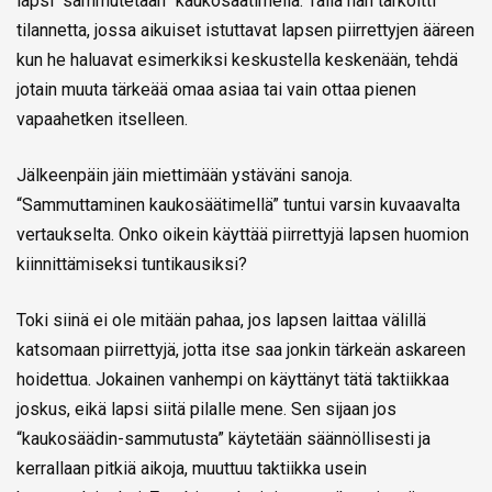
lapsi “sammutetaan” kaukosäätimellä. Tällä hän tarkoitti
tilannetta, jossa aikuiset istuttavat lapsen piirrettyjen ääreen
kun he haluavat esimerkiksi keskustella keskenään, tehdä
jotain muuta tärkeää omaa asiaa tai vain ottaa pienen
vapaahetken itselleen.
Jälkeenpäin jäin miettimään ystäväni sanoja.
“Sammuttaminen kaukosäätimellä” tuntui varsin kuvaavalta
vertaukselta. Onko oikein käyttää piirrettyjä lapsen huomion
kiinnittämiseksi tuntikausiksi?
Toki siinä ei ole mitään pahaa, jos lapsen laittaa välillä
katsomaan piirrettyjä, jotta itse saa jonkin tärkeän askareen
hoidettua. Jokainen vanhempi on käyttänyt tätä taktiikkaa
joskus, eikä lapsi siitä pilalle mene. Sen sijaan jos
“kaukosäädin-sammutusta” käytetään säännöllisesti ja
kerrallaan pitkiä aikoja, muuttuu taktiikka usein