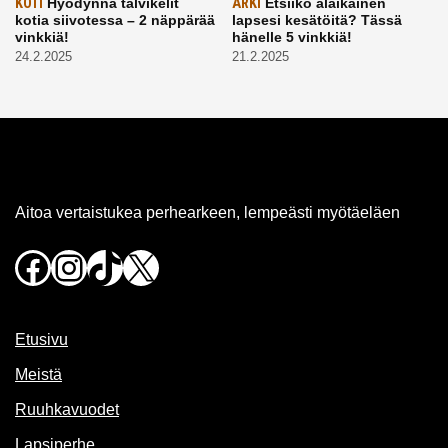
KOTI
Hyödynnä talvikelit
ARKI
Etsiikö alaikäinen
kotia siivotessa – 2 näppärää
lapsesi kesätöitä? Tässä
vinkkiä!
hänelle 5 vinkkiä!
24.2.2025
21.2.2025
Aitoa vertaistukea perhearkeen, lempeästi myötäeläen
Facebook
Instagram
TikTok
X
Etusivu
Meistä
Ruuhkavuodet
Lapsiperhe