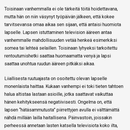
Toisinaan vanhemmalla ei ole tärkeitä töitä hoidettavana,
mutta hän on niin väsynyt työpäivän jälkeen, että kokee
tarvitsevansa omaa aikaa sen sijaan, että antaisi huomiota
lapselle. Lapsen istuttaminen television ääreen antaa
vanhemmalle mahdollisuuden vetää henkeä esimerkiksi
somea tai lehteä selaillen. Toisinaan lyhyeksi tarkoitettu
rentoutumishetki saattaa huomaamatta venyä ja lapsi
saattaa unohtua ruudun ääreen pitkäksi aikaa.
Liiallisesta ruutuajasta on osoitettu olevan lapselle
monenlaista haittaa. Kukaan vanhempi ei toki tieten tahtoen
halua altistaa lastaan asioille, jotka saattavat vaikuttaa
hänen kehitykseensä negatiivisesti. Ongelma on, että
lapsen “hätäsammutusta” piirrettyjen avulla ei välttämättä
nähdä millään lailla haitallisena. Päinvastoin, joissakin
perheessä annetaan lasten katsella televisiota koko ilta,