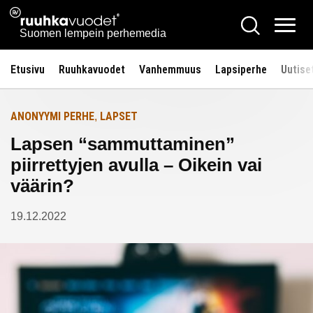
Siirry
Ruuhkavuodet.fi
Hae
Etusivulle
sisältöön
Vali
Suomen lempein perhemedia
Etusivu
Ruuhkavuodet
Vanhemmuus
Lapsiperhe
Uutise
ANONYYMI PERHE
LAPSET
,
Lapsen “sammuttaminen”
piirrettyjen avulla – Oikein vai
väärin?
19.12.2022