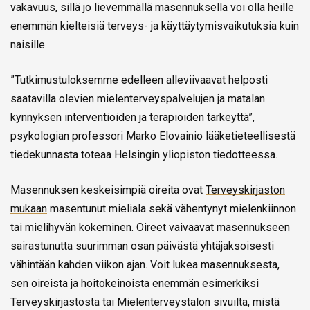
vakavuus, sillä jo lievemmällä masennuksella voi olla heille
enemmän kielteisiä terveys- ja käyttäytymisvaikutuksia kuin
naisille.
”Tutkimustuloksemme edelleen alleviivaavat helposti
saatavilla olevien mielenterveyspalvelujen ja matalan
kynnyksen interventioiden ja terapioiden tärkeyttä”,
psykologian professori Marko Elovainio lääketieteellisestä
tiedekunnasta toteaa Helsingin yliopiston tiedotteessa.
Masennuksen keskeisimpiä oireita ovat
Terveyskirjaston
mukaan
masentunut mieliala sekä vähentynyt mielenkiinnon
tai mielihyvän kokeminen. Oireet vaivaavat masennukseen
sairastunutta suurimman osan päivästä yhtäjaksoisesti
vähintään kahden viikon ajan. Voit lukea masennuksesta,
sen oireista ja hoitokeinoista enemmän esimerkiksi
Terveyskirjastosta
tai
Mielenterveystalon sivuilta
, mistä