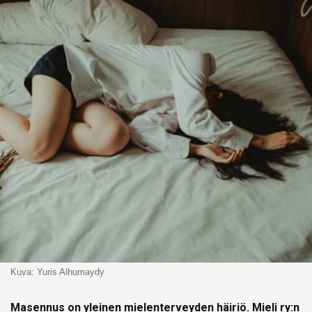
Kuva: Yuris Alhumaydy
Masennus on yleinen mielenterveyden häiriö.
Mieli ry:n