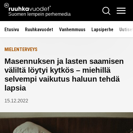
Siirry
Ruuhkavuodet.fi
Hae
Etusivulle
sisältöön
Vali
Suomen lempein perhemedia
Etusivu
Ruuhkavuodet
Vanhemmuus
Lapsiperhe
Uutise
MIELENTERVEYS
Masennuksen ja lasten saamisen
väliltä löytyi kytkös – miehillä
selvempi vaikutus haluun tehdä
lapsia
15.12.2022