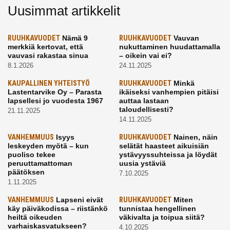
Uusimmat artikkelit
RUUHKAVUODET
Nämä 9
RUUHKAVUODET
Vauvan
merkkiä kertovat, että
nukuttaminen huudattamalla
vauvasi rakastaa sinua
– oikein vai ei?
8.1.2026
24.11.2025
KAUPALLINEN YHTEISTYÖ
RUUHKAVUODET
Minkä
Lastentarvike Oy – Parasta
ikäiseksi vanhempien pitäisi
lapsellesi jo vuodesta 1967
auttaa lastaan
taloudellisesti?
21.11.2025
14.11.2025
VANHEMMUUS
Isyys
RUUHKAVUODET
Nainen, näin
leskeyden myötä – kun
selätät haasteet aikuisiän
puoliso tekee
ystävyyssuhteissa ja löydät
peruuttamattoman
uusia ystäviä
päätöksen
7.10.2025
1.11.2025
VANHEMMUUS
Lapseni eivät
RUUHKAVUODET
Miten
käy päiväkodissa – riistänkö
tunnistaa hengellinen
heiltä oikeuden
väkivalta ja toipua siitä?
varhaiskasvatukseen?
4.10.2025