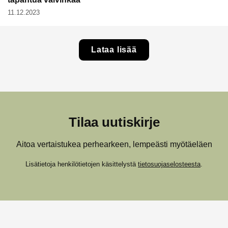
11.12.2023
Lataa lisää
Tilaa uutiskirje
Aitoa vertaistukea perhearkeen, lempeästi myötäeläen
Lisätietoja henkilötietojen käsittelystä
tietosuojaselosteesta
.