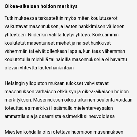
Oikea-aikaisen hoidon merkitys
Tutkimuksessa tarkasteltiin myös miten koulutuserot
vaikuttavat masennuksen ja lasten hankkimisen väliseen
yhteyteen. Niidenkin väliltä löytyi yhteys. Korkeammin
koulutetut masentuneet miehet ja naiset hankkivat
vähemmän tai eivät ollenkaan lapsia, kun taas vähemmän
koulutetuilla miehillä tai naisilla masennuksella ei havaittu
olevan yhteyttä lastenhankintaan.
Helsingin yliopiston mukaan tulokset vahvistavat
masennuksen varhaisen ehkäisyn ja oikea-aikaisen hoidon
merkityksen. Masennuksen oikea-aikainen seulonta voidaan
toteuttaa esimerkiksi lisäämällä mielenterveysalan
ammattilaisia ja osaamista esimerkiksi neuvoloissa.
Miesten kohdalla olisi otettava huomioon masennuksen