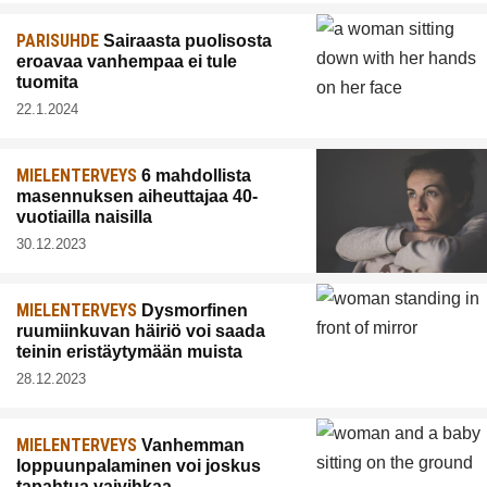
PARISUHDE
Sairaasta puolisosta
eroavaa vanhempaa ei tule
tuomita
22.1.2024
MIELENTERVEYS
6 mahdollista
masennuksen aiheuttajaa 40-
vuotiailla naisilla
30.12.2023
MIELENTERVEYS
Dysmorfinen
ruumiinkuvan häiriö voi saada
teinin eristäytymään muista
28.12.2023
MIELENTERVEYS
Vanhemman
loppuunpalaminen voi joskus
tapahtua vaivihkaa