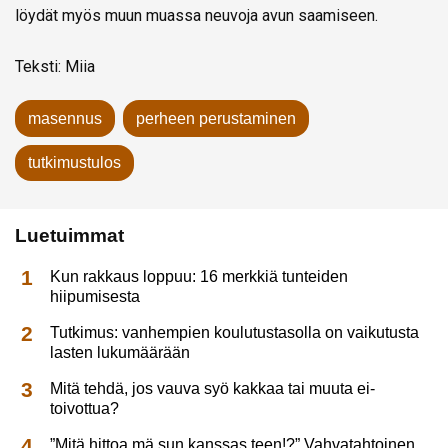
löydät myös muun muassa neuvoja avun saamiseen.
Teksti: Miia
masennus
perheen perustaminen
tutkimustulos
Luetuimmat
Kun rakkaus loppuu: 16 merkkiä tunteiden
hiipumisesta
Tutkimus: vanhempien koulutustasolla on vaikutusta
lasten lukumäärään
Mitä tehdä, jos vauva syö kakkaa tai muuta ei-
toivottua?
”Mitä hittoa mä sun kanssas teen!?” Vahvatahtoinen