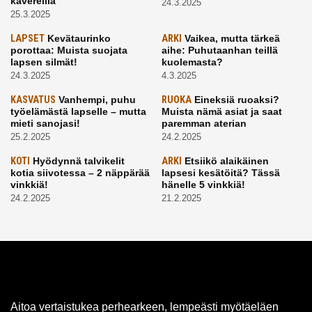
kavereilla
24.3.2025
25.3.2025
LAPSET
Kevätaurinko
ARKI
Vaikea, mutta tärkeä
porottaa: Muista suojata
aihe: Puhutaanhan teillä
lapsen silmät!
kuolemasta?
24.3.2025
4.3.2025
KASVATUS
Vanhempi, puhu
RUOKA
Eineksiä ruoaksi?
työelämästä lapselle – mutta
Muista nämä asiat ja saat
mieti sanojasi!
paremman aterian
25.2.2025
24.2.2025
KOTI
Hyödynnä talvikelit
ARKI
Etsiikö alaikäinen
kotia siivotessa – 2 näppärää
lapsesi kesätöitä? Tässä
vinkkiä!
hänelle 5 vinkkiä!
24.2.2025
21.2.2025
Aitoa vertaistukea perhearkeen, lempeästi myötäeläen