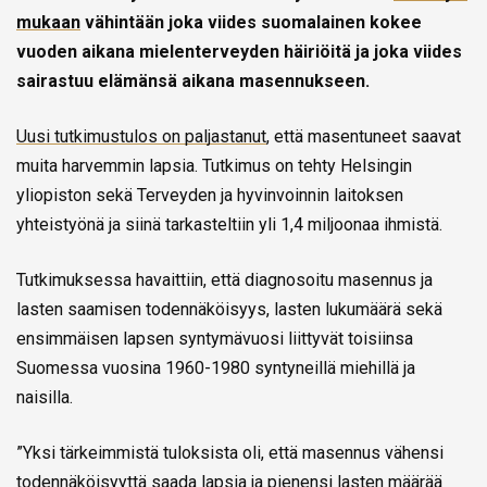
mukaan
vähintään joka viides suomalainen kokee
vuoden aikana mielenterveyden häiriöitä ja joka viides
sairastuu elämänsä aikana masennukseen.
Uusi tutkimustulos on paljastanut
, että masentuneet saavat
muita harvemmin lapsia. Tutkimus on tehty Helsingin
yliopiston sekä Terveyden ja hyvinvoinnin laitoksen
yhteistyönä ja siinä tarkasteltiin yli 1,4 miljoonaa ihmistä.
Tutkimuksessa havaittiin, että diagnosoitu masennus ja
lasten saamisen todennäköisyys, lasten lukumäärä sekä
ensimmäisen lapsen syntymävuosi liittyvät toisiinsa
Suomessa vuosina 1960-1980 syntyneillä miehillä ja
naisilla.
”Yksi tärkeimmistä tuloksista oli, että masennus vähensi
todennäköisyyttä saada lapsia ja pienensi lasten määrää