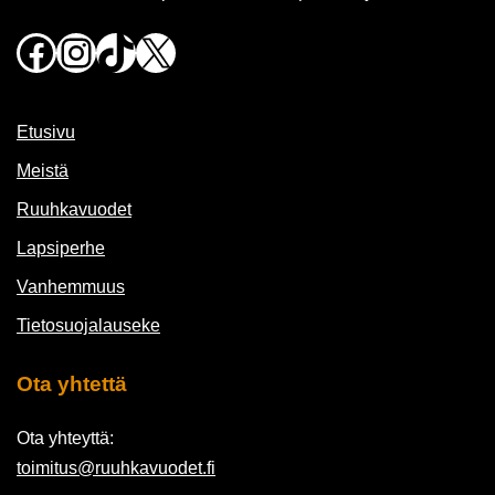
Facebook
Instagram
TikTok
X
Etusivu
Meistä
Ruuhkavuodet
Lapsiperhe
Vanhemmuus
Tietosuojalauseke
Ota yhtettä
Ota yhteyttä:
toimitus@ruuhkavuodet.fi