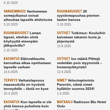
4.10.2025
VANHEMMUUS
Vanhemman
RUUHKAVUODET
20
somejulkaisut voivat
syyslomapuuhaa pienten
aiheuttaa lapselle ahdistusta
lasten kanssa
3.10.2025
3.10.2025
RUUHKAVUODET
Laman
UUTISET
Tutkimus: Kouluihin
lapset, ettehän siirrä
kaivataan takaisin kuria ja
köyhyyttä eteenpäin
järjestystä
jälkipolville?
13.9.2025
2.10.2025
KASVATUS
Eläinrakkautta
UUTISET
Iso määrä Pilttejä
kannattaa alkaa opettamaan
vedetään pois myynnistä –
lapselle varhain
homemyrkkyriski!
14.6.2025
12.4.2025
TERVEYS
Varhaislapsuus
NIMET
Velociraptorista
maaseudulla on hyvästä
Paroniin, nämä nimet
terveydelle – tästä on kyse
hylättiin vuonna 2024!
10.4.2025
1.4.2025
KASVATUS
Kun lapsella ei ole
MATKAILU
Radisson Blu Hotel
yhtä hienoa puhelinta kuin
Oulu