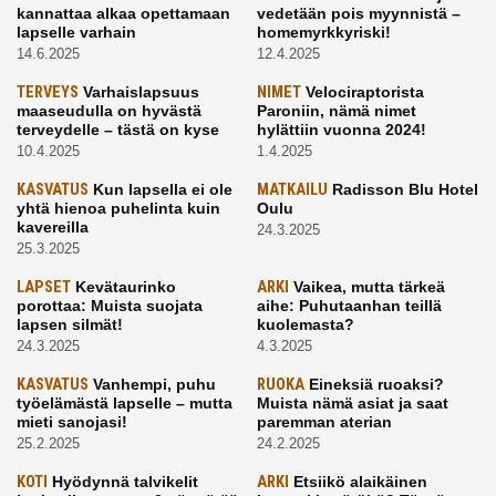
kannattaa alkaa opettamaan
vedetään pois myynnistä –
lapselle varhain
homemyrkkyriski!
14.6.2025
12.4.2025
TERVEYS
Varhaislapsuus
NIMET
Velociraptorista
maaseudulla on hyvästä
Paroniin, nämä nimet
terveydelle – tästä on kyse
hylättiin vuonna 2024!
10.4.2025
1.4.2025
KASVATUS
Kun lapsella ei ole
MATKAILU
Radisson Blu Hotel
yhtä hienoa puhelinta kuin
Oulu
kavereilla
24.3.2025
25.3.2025
LAPSET
Kevätaurinko
ARKI
Vaikea, mutta tärkeä
porottaa: Muista suojata
aihe: Puhutaanhan teillä
lapsen silmät!
kuolemasta?
24.3.2025
4.3.2025
KASVATUS
Vanhempi, puhu
RUOKA
Eineksiä ruoaksi?
työelämästä lapselle – mutta
Muista nämä asiat ja saat
mieti sanojasi!
paremman aterian
25.2.2025
24.2.2025
KOTI
Hyödynnä talvikelit
ARKI
Etsiikö alaikäinen