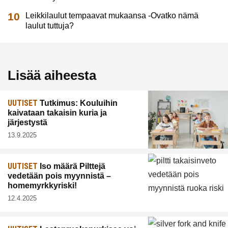
Leikkilaulut tempaavat mukaansa -Ovatko nämä
laulut tuttuja?
Lisää aiheesta
UUTISET
Tutkimus: Kouluihin
kaivataan takaisin kuria ja
järjestystä
13.9.2025
UUTISET
Iso määrä Pilttejä
vedetään pois myynnistä –
homemyrkkyriski!
12.4.2025