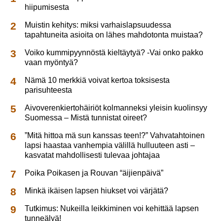
hiipumisesta
Muistin kehitys: miksi varhaislapsuudessa
tapahtuneita asioita on lähes mahdotonta muistaa?
Voiko kummipyynnöstä kieltäytyä? -Vai onko pakko
vaan myöntyä?
Nämä 10 merkkiä voivat kertoa toksisesta
parisuhteesta
Aivoverenkiertohäiriöt kolmanneksi yleisin kuolinsyy
Suomessa – Mistä tunnistat oireet?
”Mitä hittoa mä sun kanssas teen!?” Vahvatahtoinen
lapsi haastaa vanhempia välillä hulluuteen asti –
kasvatat mahdollisesti tulevaa johtajaa
Poika Poikasen ja Rouvan “äijienpäivä”
Minkä ikäisen lapsen hiukset voi värjätä?
Tutkimus: Nukeilla leikkiminen voi kehittää lapsen
tunneälyä!