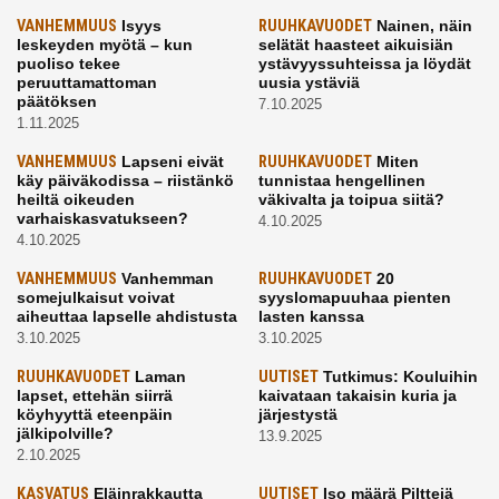
VANHEMMUUS
Isyys
RUUHKAVUODET
Nainen, näin
leskeyden myötä – kun
selätät haasteet aikuisiän
puoliso tekee
ystävyyssuhteissa ja löydät
peruuttamattoman
uusia ystäviä
päätöksen
7.10.2025
1.11.2025
VANHEMMUUS
Lapseni eivät
RUUHKAVUODET
Miten
käy päiväkodissa – riistänkö
tunnistaa hengellinen
heiltä oikeuden
väkivalta ja toipua siitä?
varhaiskasvatukseen?
4.10.2025
4.10.2025
VANHEMMUUS
Vanhemman
RUUHKAVUODET
20
somejulkaisut voivat
syyslomapuuhaa pienten
aiheuttaa lapselle ahdistusta
lasten kanssa
3.10.2025
3.10.2025
RUUHKAVUODET
Laman
UUTISET
Tutkimus: Kouluihin
lapset, ettehän siirrä
kaivataan takaisin kuria ja
köyhyyttä eteenpäin
järjestystä
jälkipolville?
13.9.2025
2.10.2025
KASVATUS
Eläinrakkautta
UUTISET
Iso määrä Pilttejä