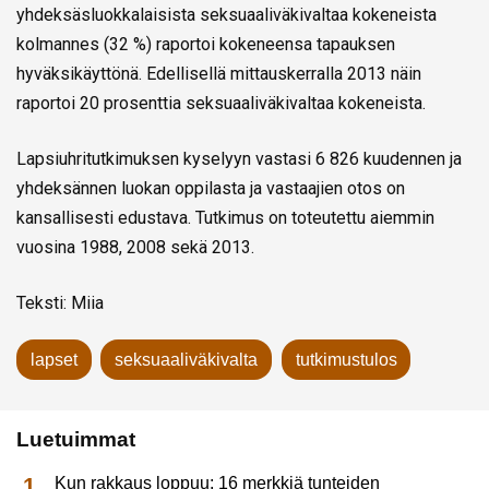
yhdeksäsluokkalaisista seksuaaliväkivaltaa kokeneista
kolmannes (32 %) raportoi kokeneensa tapauksen
hyväksikäyttönä. Edellisellä mittauskerralla 2013 näin
raportoi 20 prosenttia seksuaaliväkivaltaa kokeneista.
Lapsiuhritutkimuksen kyselyyn vastasi 6 826 kuudennen ja
yhdeksännen luokan oppilasta ja vastaajien otos on
kansallisesti edustava. Tutkimus on toteutettu aiemmin
vuosina 1988, 2008 sekä 2013.
Teksti: Miia
lapset
seksuaaliväkivalta
tutkimustulos
Luetuimmat
Kun rakkaus loppuu: 16 merkkiä tunteiden