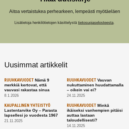
Aitoa vertaistukea perhearkeen, lempeästi myötäeläen
Lisätietoja henkilötietojen käsittelystä
tietosuojaselosteesta
.
Uusimmat artikkelit
RUUHKAVUODET
Nämä 9
RUUHKAVUODET
Vauvan
merkkiä kertovat, että
nukuttaminen huudattamalla
vauvasi rakastaa sinua
– oikein vai ei?
8.1.2026
24.11.2025
KAUPALLINEN YHTEISTYÖ
RUUHKAVUODET
Minkä
Lastentarvike Oy – Parasta
ikäiseksi vanhempien pitäisi
lapsellesi jo vuodesta 1967
auttaa lastaan
taloudellisesti?
21.11.2025
14.11.2025