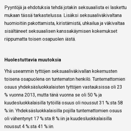
Pyyntöjä ja ehdotuksia tehdä jotakin seksuaalista ei laskettu
mukaan tässä tarkastelussa. Lisäksi seksuaaliväkivaltana
huomioitiin pakottamista, kiristämistä, uhkailua ja väkivaltaa
sisältäneet seksuaalisen kanssakäymisen kokemukset
riippumatta toisen osapuolen iästä.
Huolestuttavia muutoksia
Yhä useammin tyttöjen seksuaaliväkivallan kokemusten
toisena osapuolena on tuntematon henkilö. Tuntemattomien
osuus yhdeksäsluokkalaisten tyttöjen vastauksissa oli 23
% vuonna 2013, mutta tänä vuonna se oli 50 % ja
kuudesluokkalaisilla tytöillä osuus oli noussut 31 %:sta 58
%:iin. Yhdeksäsluokkalaisilla pojilla tuntemattomien osuus
oli vähentynyt 17 %:sta 8 %:iin ja kuudesluokkalaisilla
noussut 4 %:sta 41 %:iin.