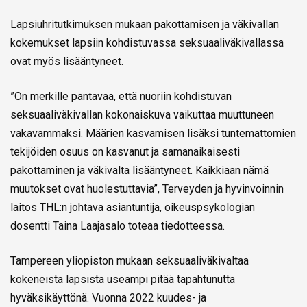
Lapsiuhritutkimuksen mukaan pakottamisen ja väkivallan
kokemukset lapsiin kohdistuvassa seksuaaliväkivallassa
ovat myös lisääntyneet.
”On merkille pantavaa, että nuoriin kohdistuvan
seksuaaliväkivallan kokonaiskuva vaikuttaa muuttuneen
vakavammaksi. Määrien kasvamisen lisäksi tuntemattomien
tekijöiden osuus on kasvanut ja samanaikaisesti
pakottaminen ja väkivalta lisääntyneet. Kaikkiaan nämä
muutokset ovat huolestuttavia”, Terveyden ja hyvinvoinnin
laitos THL:n johtava asiantuntija, oikeuspsykologian
dosentti Taina Laajasalo toteaa tiedotteessa.
Tampereen yliopiston mukaan seksuaaliväkivaltaa
kokeneista lapsista useampi pitää tapahtunutta
hyväksikäyttönä. Vuonna 2022 kuudes- ja