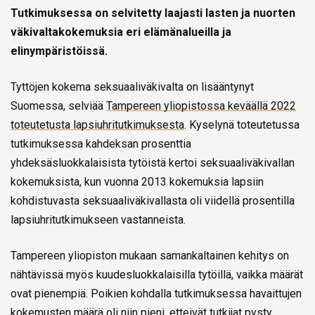
Tutkimuksessa on selvitetty laajasti lasten ja nuorten
väkivaltakokemuksia eri elämänalueilla ja
elinympäristöissä.
Tyttöjen kokema seksuaaliväkivalta on lisääntynyt
Suomessa, selviää
Tampereen yliopistossa keväällä 2022
toteutetusta lapsiuhritutkimuksesta
. Kyselynä toteutetussa
tutkimuksessa kahdeksan prosenttia
yhdeksäsluokkalaisista tytöistä kertoi seksuaaliväkivallan
kokemuksista, kun vuonna 2013 kokemuksia lapsiin
kohdistuvasta seksuaaliväkivallasta oli viidellä prosentilla
lapsiuhritutkimukseen vastanneista.
Tampereen yliopiston mukaan samankaltainen kehitys on
nähtävissä myös kuudesluokkalaisilla tytöillä, vaikka määrät
ovat pienempiä. Poikien kohdalla tutkimuksessa havaittujen
kokemusten määrä oli niin pieni, etteivät tutkijat pysty