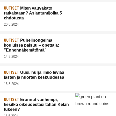
UUTISET
Miten vauvakato
ratkaistaan? Asiantuntijoilta 5
ehdotusta
20.8.2024
UUTISET
Puhelinongelma
kouluissa paisuu – opettaja:
”Ennennäkemätöntä”
14.8.2024
UUTISET
Uusi, hurja ilmiö leviää
lasten ja nuorten keskuudessa
13.8.2024
UUTISET
Eronnut vanhempi,
tiesitkö oikeudestasi tähän Kelan
tukeen?
11.8.2024