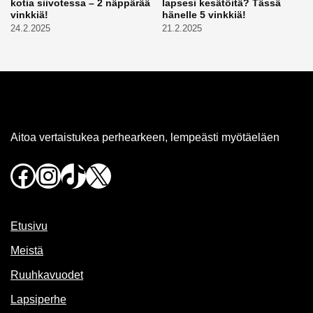
kotia siivotessa – 2 näppärää
lapsesi kesätöitä? Tässä
vinkkiä!
hänelle 5 vinkkiä!
24.2.2025
21.2.2025
Aitoa vertaistukea perhearkeen, lempeästi myötäeläen
Facebook
Instagram
TikTok
X
Etusivu
Meistä
Ruuhkavuodet
Lapsiperhe