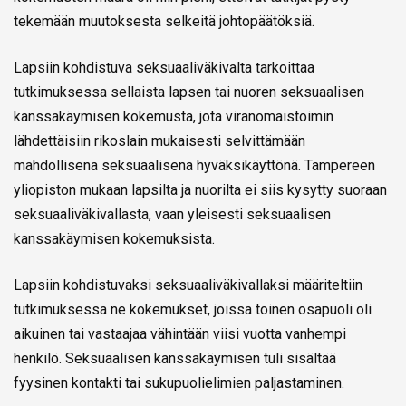
tekemään muutoksesta selkeitä johtopäätöksiä.
Lapsiin kohdistuva seksuaaliväkivalta tarkoittaa
tutkimuksessa sellaista lapsen tai nuoren seksuaalisen
kanssakäymisen kokemusta, jota viranomaistoimin
lähdettäisiin rikoslain mukaisesti selvittämään
mahdollisena seksuaalisena hyväksikäyttönä. Tampereen
yliopiston mukaan lapsilta ja nuorilta ei siis kysytty suoraan
seksuaaliväkivallasta, vaan yleisesti seksuaalisen
kanssakäymisen kokemuksista.
Lapsiin kohdistuvaksi seksuaaliväkivallaksi määriteltiin
tutkimuksessa ne kokemukset, joissa toinen osapuoli oli
aikuinen tai vastaajaa vähintään viisi vuotta vanhempi
henkilö. Seksuaalisen kanssakäymisen tuli sisältää
fyysinen kontakti tai sukupuolielimien paljastaminen.