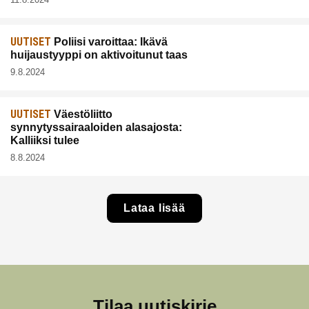
UUTISET
Poliisi varoittaa: Ikävä
huijaustyyppi on aktivoitunut taas
9.8.2024
UUTISET
Väestöliitto
synnytyssairaaloiden alasajosta:
Kalliiksi tulee
8.8.2024
Lataa lisää
Tilaa uutiskirje