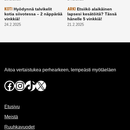
KOTI
Hyödynnä talvikelit
ARKI
Etsiikö alaikäinen
kotia siivotessa – 2 näppärää
lapsesi kesätöitä? Tässä
vinkkiä!
hänelle 5 vinkkiä!
24.2.2025
21.2.2025
Aitoa vertaistukea perhearkeen, lempeästi myötäeläen
Facebook
Instagram
TikTok
X
Etusivu
Meistä
Ruuhkavuodet