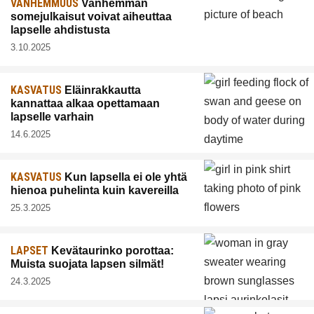
VANHEMMUUS
Vanhemman
somejulkaisut voivat aiheuttaa
lapselle ahdistusta
3.10.2025
KASVATUS
Eläinrakkautta
kannattaa alkaa opettamaan
lapselle varhain
14.6.2025
KASVATUS
Kun lapsella ei ole yhtä
hienoa puhelinta kuin kavereilla
25.3.2025
LAPSET
Kevätaurinko porottaa:
Muista suojata lapsen silmät!
24.3.2025