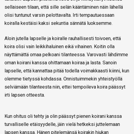
sellaiseen tilaan, että sille selän kääntäminen näin lähellä
olisi tuntunut varsin pelottavalta. Irti tempautuessaan
koiralla kestäisi kaksi sekuntia sännätä luoksemme.
Aloin jutella lapselle ja koiralle rauhallisesti toivoen, että
koira olisi vain leikkihaluinen eikä vihainen. Koitin olla
näyttämättä omaa pelkoani tilanteessa. Varovasti lähdimme
oman koirani kanssa ohittamaan koiraa ja lasta. Sanoin
lapselle, että kannattaa pitää todella voimakkaasti kiinni, kun
olemme tietyssä kohdassa. Onnistuimmekin yhteistyöllä
selviämään tilanteesta niin, ettei tempoileva koira päässyt
irti lapsen otteesta.
Kun ohitus oli tehty ja olin päässyt pienen koirani kanssa
turvalliselle etäisyydelle, jäin vielä hetkeksi juttelemaan
lapsen kanssa. Hänen pitelemänsä koirakin hiukan