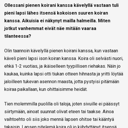
Ollessani pienen koirani kanssa kävelyllä vastaan tuli
pieni lapsi lähes itsensä kokoisen suuren koiran
kanssa. Aikuisia ei näkynyt mailla halmeilla. Miten
jotkut vanhemmat eivät näe mitään vaaraa
tilanteessa?
Olin taannoin kävelyllä pienen koirani kanssa, kun vastaan
käveli pieni lapsi ison koiran kanssa. Koira oli selvästi nuori,
ehkä 1-2 vuotias, ja ikäiselleen tyypillisen riehakas. Näin jo
kaukaa, kuinka lapsi otti tiukan otteen hihnasta ja yritti löytää
jaloilleen tukevan asennon maasta, jotta pystyisi pitämään
koiraa paikallaan, kun ohittaisimme heidät.
Tien molemmilla puolilla oli taloja, joten sivuille ei päässyt
siirtymään, ainoat suunnat olivat eteen tai taakse. Ainoa
vaihtoehto oli siis joko mennä lapsen ohitse tai kääntyä
takaisin. Lapsen pitelemä koira oli jo kiihdyttänyt itsensä