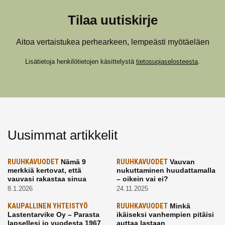
Tilaa uutiskirje
Aitoa vertaistukea perhearkeen, lempeästi myötäeläen
Lisätietoja henkilötietojen käsittelystä
tietosuojaselosteesta
.
Uusimmat artikkelit
RUUHKAVUODET
Nämä 9
RUUHKAVUODET
Vauvan
merkkiä kertovat, että
nukuttaminen huudattamalla
vauvasi rakastaa sinua
– oikein vai ei?
8.1.2026
24.11.2025
KAUPALLINEN YHTEISTYÖ
RUUHKAVUODET
Minkä
Lastentarvike Oy – Parasta
ikäiseksi vanhempien pitäisi
lapsellesi jo vuodesta 1967
auttaa lastaan