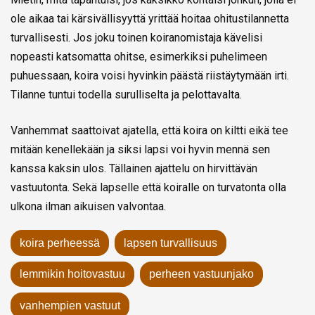
ole aikaa tai kärsivällisyyttä yrittää hoitaa ohitustilannetta
turvallisesti. Jos joku toinen koiranomistaja kävelisi
nopeasti katsomatta ohitse, esimerkiksi puhelimeen
puhuessaan, koira voisi hyvinkin päästä riistäytymään irti.
Tilanne tuntui todella surulliselta ja pelottavalta.
Vanhemmat saattoivat ajatella, että koira on kiltti eikä tee
mitään kenellekään ja siksi lapsi voi hyvin mennä sen
kanssa kaksin ulos. Tällainen ajattelu on hirvittävän
vastuutonta. Sekä lapselle että koiralle on turvatonta olla
ulkona ilman aikuisen valvontaa.
koira perheessä
lapsen turvallisuus
lemmikin hoitovastuu
perheen vastuunjako
vanhempien vastuut