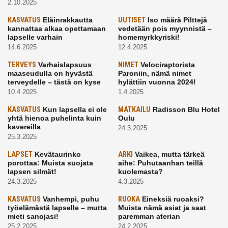
2.10.2025
KASVATUS
Eläinrakkautta
UUTISET
Iso määrä Pilttejä
kannattaa alkaa opettamaan
vedetään pois myynnistä –
lapselle varhain
homemyrkkyriski!
14.6.2025
12.4.2025
TERVEYS
Varhaislapsuus
NIMET
Velociraptorista
maaseudulla on hyvästä
Paroniin, nämä nimet
terveydelle – tästä on kyse
hylättiin vuonna 2024!
10.4.2025
1.4.2025
KASVATUS
Kun lapsella ei ole
MATKAILU
Radisson Blu Hotel
yhtä hienoa puhelinta kuin
Oulu
kavereilla
24.3.2025
25.3.2025
LAPSET
Kevätaurinko
ARKI
Vaikea, mutta tärkeä
porottaa: Muista suojata
aihe: Puhutaanhan teillä
lapsen silmät!
kuolemasta?
24.3.2025
4.3.2025
KASVATUS
Vanhempi, puhu
RUOKA
Eineksiä ruoaksi?
työelämästä lapselle – mutta
Muista nämä asiat ja saat
mieti sanojasi!
paremman aterian
25.2.2025
24.2.2025