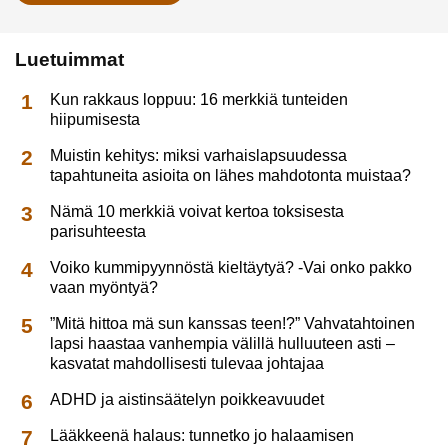
Luetuimmat
Kun rakkaus loppuu: 16 merkkiä tunteiden
hiipumisesta
Muistin kehitys: miksi varhaislapsuudessa
tapahtuneita asioita on lähes mahdotonta muistaa?
Nämä 10 merkkiä voivat kertoa toksisesta
parisuhteesta
Voiko kummipyynnöstä kieltäytyä? -Vai onko pakko
vaan myöntyä?
”Mitä hittoa mä sun kanssas teen!?” Vahvatahtoinen
lapsi haastaa vanhempia välillä hulluuteen asti –
kasvatat mahdollisesti tulevaa johtajaa
ADHD ja aistinsäätelyn poikkeavuudet
Lääkkeenä halaus: tunnetko jo halaamisen