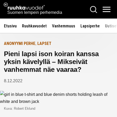
Siirry
Ruuhkavuodet.fi
Hae
Etusivulle
sisältöön
Vali
Suomen lempein perhemedia
Etusivu
Ruuhkavuodet
Vanhemmuus
Lapsiperhe
Uutise
ANONYYMI PERHE
LAPSET
,
Pieni lapsi ison koiran kanssa
yksin kävelyllä – Mikseivät
vanhemmat näe vaaraa?
8.12.2022
Kuva: Robert Eklund