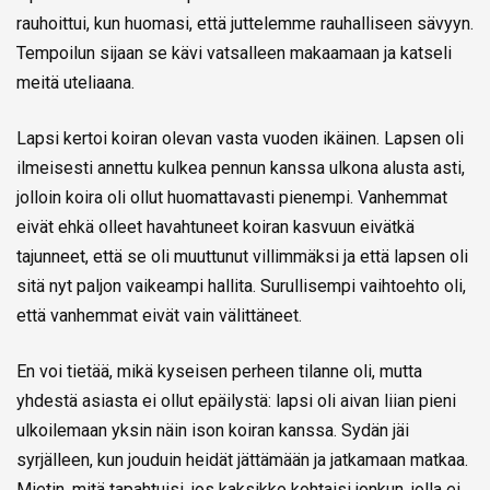
rauhoittui, kun huomasi, että juttelemme rauhalliseen sävyyn.
Tempoilun sijaan se kävi vatsalleen makaamaan ja katseli
meitä uteliaana.
Lapsi kertoi koiran olevan vasta vuoden ikäinen. Lapsen oli
ilmeisesti annettu kulkea pennun kanssa ulkona alusta asti,
jolloin koira oli ollut huomattavasti pienempi. Vanhemmat
eivät ehkä olleet havahtuneet koiran kasvuun eivätkä
tajunneet, että se oli muuttunut villimmäksi ja että lapsen oli
sitä nyt paljon vaikeampi hallita. Surullisempi vaihtoehto oli,
että vanhemmat eivät vain välittäneet.
En voi tietää, mikä kyseisen perheen tilanne oli, mutta
yhdestä asiasta ei ollut epäilystä: lapsi oli aivan liian pieni
ulkoilemaan yksin näin ison koiran kanssa. Sydän jäi
syrjälleen, kun jouduin heidät jättämään ja jatkamaan matkaa.
Mietin, mitä tapahtuisi, jos kaksikko kohtaisi jonkun, jolla ei