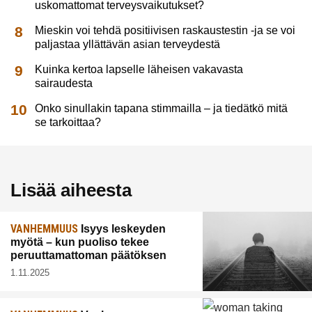
uskomattomat terveysvaikutukset?
Mieskin voi tehdä positiivisen raskaustestin -ja se voi
paljastaa yllättävän asian terveydestä
Kuinka kertoa lapselle läheisen vakavasta
sairaudesta
Onko sinullakin tapana stimmailla – ja tiedätkö mitä
se tarkoittaa?
Lisää aiheesta
VANHEMMUUS
Isyys leskeyden
myötä – kun puoliso tekee
peruuttamattoman päätöksen
1.11.2025