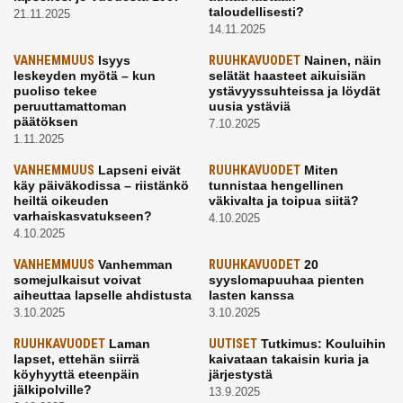
taloudellisesti?
21.11.2025
14.11.2025
VANHEMMUUS
Isyys
RUUHKAVUODET
Nainen, näin
leskeyden myötä – kun
selätät haasteet aikuisiän
puoliso tekee
ystävyyssuhteissa ja löydät
peruuttamattoman
uusia ystäviä
päätöksen
7.10.2025
1.11.2025
VANHEMMUUS
Lapseni eivät
RUUHKAVUODET
Miten
käy päiväkodissa – riistänkö
tunnistaa hengellinen
heiltä oikeuden
väkivalta ja toipua siitä?
varhaiskasvatukseen?
4.10.2025
4.10.2025
VANHEMMUUS
Vanhemman
RUUHKAVUODET
20
somejulkaisut voivat
syyslomapuuhaa pienten
aiheuttaa lapselle ahdistusta
lasten kanssa
3.10.2025
3.10.2025
RUUHKAVUODET
Laman
UUTISET
Tutkimus: Kouluihin
lapset, ettehän siirrä
kaivataan takaisin kuria ja
köyhyyttä eteenpäin
järjestystä
jälkipolville?
13.9.2025