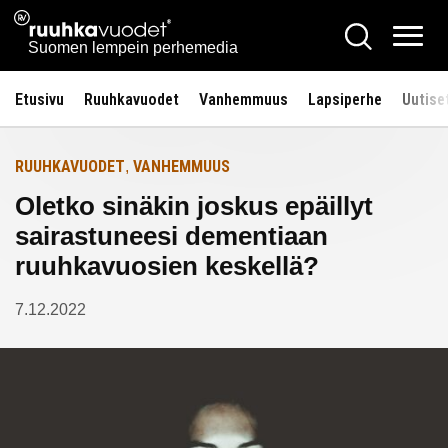
Siirry
Ruuhkavuodet.fi
Hae
Etusivulle
sisältöön
Vali
Suomen lempein perhemedia
Etusivu
Ruuhkavuodet
Vanhemmuus
Lapsiperhe
Uutise
RUUHKAVUODET
VANHEMMUUS
,
Oletko sinäkin joskus epäillyt
sairastuneesi dementiaan
ruuhkavuosien keskellä?
7.12.2022