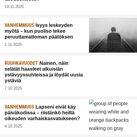
14.11.2025
VANHEMMUUS
Isyys leskeyden
myötä – kun puoliso tekee
peruuttamattoman päätöksen
1.11.2025
RUUHKAVUODET
Nainen, näin
selätät haasteet aikuisiän
ystävyyssuhteissa ja löydät uusia
ystäviä
7.10.2025
VANHEMMUUS
Lapseni eivät käy
päiväkodissa – riistänkö heiltä
oikeuden varhaiskasvatukseen?
4.10.2025