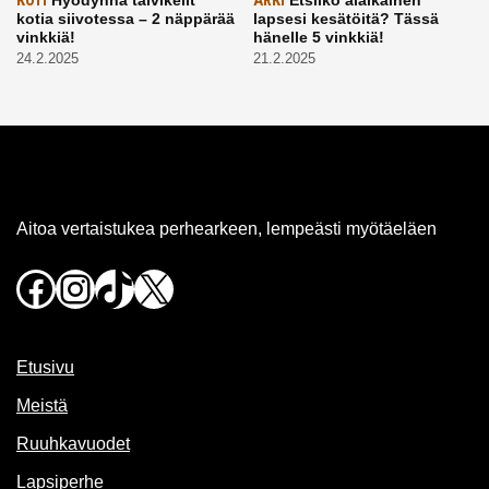
KOTI
ARKI
kotia siivotessa – 2 näppärää
lapsesi kesätöitä? Tässä
vinkkiä!
hänelle 5 vinkkiä!
24.2.2025
21.2.2025
Aitoa vertaistukea perhearkeen, lempeästi myötäeläen
Facebook
Instagram
TikTok
X
Etusivu
Meistä
Ruuhkavuodet
Lapsiperhe