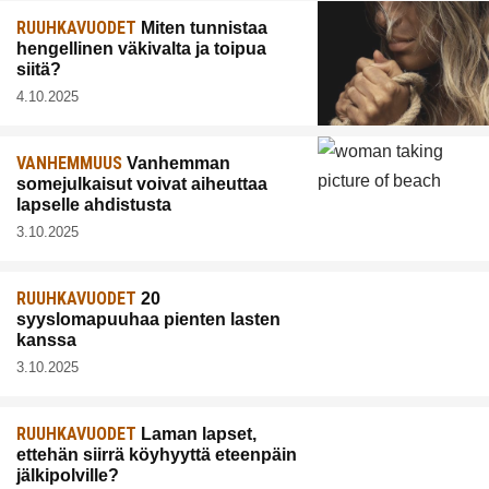
RUUHKAVUODET
Miten tunnistaa
hengellinen väkivalta ja toipua
siitä?
4.10.2025
VANHEMMUUS
Vanhemman
somejulkaisut voivat aiheuttaa
lapselle ahdistusta
3.10.2025
RUUHKAVUODET
20
syyslomapuuhaa pienten lasten
kanssa
3.10.2025
RUUHKAVUODET
Laman lapset,
ettehän siirrä köyhyyttä eteenpäin
jälkipolville?