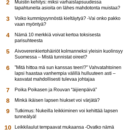
Muistin kehitys: miksi varhaislapsuudessa
tapahtuneita asioita on lähes mahdotonta muistaa?
Voiko kummipyynnöstä kieltäytyä? -Vai onko pakko
vaan myöntyä?
Nämä 10 merkkiä voivat kertoa toksisesta
parisuhteesta
Aivoverenkiertohäiriöt kolmanneksi yleisin kuolinsyy
Suomessa – Mistä tunnistat oireet?
”Mitä hittoa mä sun kanssas teen!?” Vahvatahtoinen
lapsi haastaa vanhempia välillä hulluuteen asti –
kasvatat mahdollisesti tulevaa johtajaa
Poika Poikasen ja Rouvan “äijienpäivä”
Minkä ikäisen lapsen hiukset voi värjätä?
Tutkimus: Nukeilla leikkiminen voi kehittää lapsen
tunneälyä!
Leikkilaulut tempaavat mukaansa -Ovatko nämä