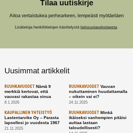
Tilaa uutiskirje
Aitoa vertaistukea perhearkeen, lempeästi myötäeläen
Lisätietoja henkilötietojen käsittelystä
tietosuojaselosteesta
.
Uusimmat artikkelit
RUUHKAVUODET
Nämä 9
RUUHKAVUODET
Vauvan
merkkiä kertovat, että
nukuttaminen huudattamalla
vauvasi rakastaa sinua
– oikein vai ei?
8.1.2026
24.11.2025
KAUPALLINEN YHTEISTYÖ
RUUHKAVUODET
Minkä
Lastentarvike Oy – Parasta
ikäiseksi vanhempien pitäisi
lapsellesi jo vuodesta 1967
auttaa lastaan
taloudellisesti?
21.11.2025