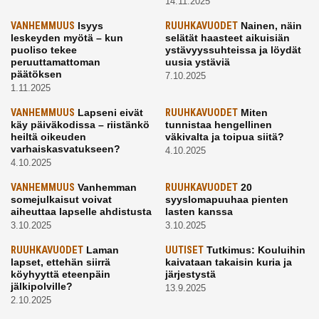
14.11.2025
VANHEMMUUS
Isyys
RUUHKAVUODET
Nainen, näin
leskeyden myötä – kun
selätät haasteet aikuisiän
puoliso tekee
ystävyyssuhteissa ja löydät
peruuttamattoman
uusia ystäviä
päätöksen
7.10.2025
1.11.2025
VANHEMMUUS
Lapseni eivät
RUUHKAVUODET
Miten
käy päiväkodissa – riistänkö
tunnistaa hengellinen
heiltä oikeuden
väkivalta ja toipua siitä?
varhaiskasvatukseen?
4.10.2025
4.10.2025
VANHEMMUUS
Vanhemman
RUUHKAVUODET
20
somejulkaisut voivat
syyslomapuuhaa pienten
aiheuttaa lapselle ahdistusta
lasten kanssa
3.10.2025
3.10.2025
RUUHKAVUODET
Laman
UUTISET
Tutkimus: Kouluihin
lapset, ettehän siirrä
kaivataan takaisin kuria ja
köyhyyttä eteenpäin
järjestystä
jälkipolville?
13.9.2025
2.10.2025