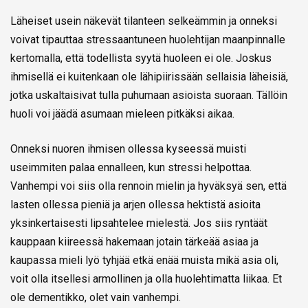
Läheiset usein näkevät tilanteen selkeämmin ja onneksi
voivat tipauttaa stressaantuneen huolehtijan maanpinnalle
kertomalla, että todellista syytä huoleen ei ole. Joskus
ihmisellä ei kuitenkaan ole lähipiirissään sellaisia läheisiä,
jotka uskaltaisivat tulla puhumaan asioista suoraan. Tällöin
huoli voi jäädä asumaan mieleen pitkäksi aikaa.
Onneksi nuoren ihmisen ollessa kyseessä muisti
useimmiten palaa ennalleen, kun stressi helpottaa.
Vanhempi voi siis olla rennoin mielin ja hyväksyä sen, että
lasten ollessa pieniä ja arjen ollessa hektistä asioita
yksinkertaisesti lipsahtelee mielestä. Jos siis ryntäät
kauppaan kiireessä hakemaan jotain tärkeää asiaa ja
kaupassa mieli lyö tyhjää etkä enää muista mikä asia oli,
voit olla itsellesi armollinen ja olla huolehtimatta liikaa. Et
ole dementikko, olet vain vanhempi.