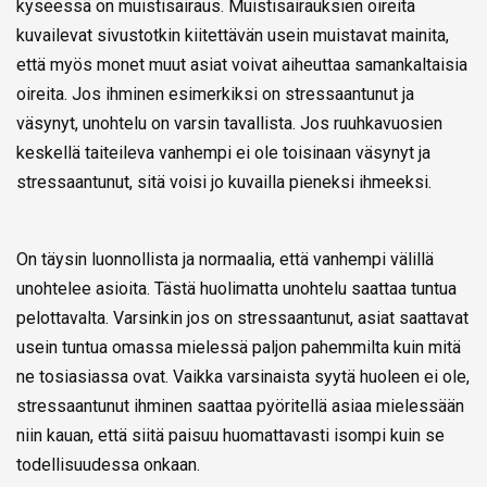
kyseessä on muistisairaus. Muistisairauksien oireita
kuvailevat sivustotkin kiitettävän usein muistavat mainita,
että myös monet muut asiat voivat aiheuttaa samankaltaisia
oireita. Jos ihminen esimerkiksi on stressaantunut ja
väsynyt, unohtelu on varsin tavallista. Jos ruuhkavuosien
keskellä taiteileva vanhempi ei ole toisinaan väsynyt ja
stressaantunut, sitä voisi jo kuvailla pieneksi ihmeeksi.
On täysin luonnollista ja normaalia, että vanhempi välillä
unohtelee asioita. Tästä huolimatta unohtelu saattaa tuntua
pelottavalta. Varsinkin jos on stressaantunut, asiat saattavat
usein tuntua omassa mielessä paljon pahemmilta kuin mitä
ne tosiasiassa ovat. Vaikka varsinaista syytä huoleen ei ole,
stressaantunut ihminen saattaa pyöritellä asiaa mielessään
niin kauan, että siitä paisuu huomattavasti isompi kuin se
todellisuudessa onkaan.