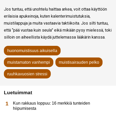
Jos tuntuu, että unohtelu haittaa arkea, voit ottaa käyttöön
erilaisia apukeinoja, kuten kalenterimuistutuksia,
muistilappuja ja muita vastaavia taktiikoita. Jos silti tuntuu,
että “pää vuotaa kuin seula” eikä mikään pysy mielessä, toki
silloin on aiheellista käydä juttelemassa lääkärin kanssa.
huonomuistisuus aikuisella
muistamaton vanhempi
muistisairauden pelko
ruuhkavuosien stressi
Luetuimmat
Kun rakkaus loppuu: 16 merkkiä tunteiden
hiipumisesta