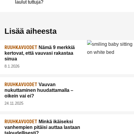
laulut tuttuja?
Lisää aiheesta
RUUHKAVUODET
Nämä 9 merkkiä
kertovat, että vauvasi rakastaa
sinua
8.1.2026
RUUHKAVUODET
Vauvan
nukuttaminen huudattamalla –
oikein vai ei?
24.11.2025
RUUHKAVUODET
Minkä ikäiseksi
vanhempien pitäisi auttaa lastaan
taloudellisesti?