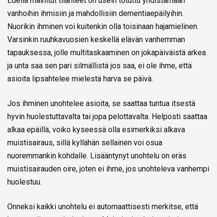
Edellä mainitut tilanteet on usein totuttu yhdistämään
vanhoihin ihmisiin ja mahdollisiin dementiaepäilyihin.
Nuorikin ihminen voi kuitenkin olla toisinaan hajamielinen.
Varsinkin ruuhkavuosien keskellä elävän vanhemman
tapauksessa, jolle multitaskaaminen on jokapäiväistä arkea
ja unta saa sen pari silmällistä jos saa, ei ole ihme, että
asioita lipsahtelee mielestä harva se päivä.
Jos ihminen unohtelee asioita, se saattaa tuntua itsestä
hyvin huolestuttavalta tai jopa pelottavalta. Helposti saattaa
alkaa epäillä, voiko kyseessä olla esimerkiksi alkava
muistisairaus, sillä kyllähän sellainen voi osua
nuoremmankin kohdalle. Lisääntynyt unohtelu on eräs
muistisairauden oire, joten ei ihme, jos unohteleva vanhempi
huolestuu.
Onneksi kaikki unohtelu ei automaattisesti merkitse, että