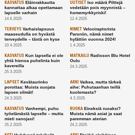
KASVATUS
Eläinrakkautta
UUTISET
Iso määrä Pilttejä
kannattaa alkaa opettamaan
vedetään pois myynnistä –
lapselle varhain
homemyrkkyriski!
14.6.2025
12.4.2025
TERVEYS
Varhaislapsuus
NIMET
Velociraptorista
maaseudulla on hyvästä
Paroniin, nämä nimet
terveydelle – tästä on kyse
hylättiin vuonna 2024!
10.4.2025
1.4.2025
KASVATUS
Kun lapsella ei ole
MATKAILU
Radisson Blu Hotel
yhtä hienoa puhelinta kuin
Oulu
kavereilla
24.3.2025
25.3.2025
LAPSET
Kevätaurinko
ARKI
Vaikea, mutta tärkeä
porottaa: Muista suojata
aihe: Puhutaanhan teillä
lapsen silmät!
kuolemasta?
24.3.2025
4.3.2025
KASVATUS
Vanhempi, puhu
RUOKA
Eineksiä ruoaksi?
työelämästä lapselle – mutta
Muista nämä asiat ja saat
mieti sanojasi!
paremman aterian
25.2.2025
24.2.2025
Hyödynnä talvikelit
Etsiikö alaikäinen