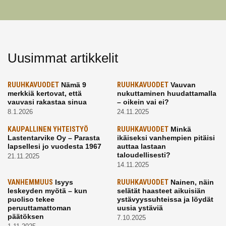
Uusimmat artikkelit
RUUHKAVUODET
Nämä 9
RUUHKAVUODET
Vauvan
merkkiä kertovat, että
nukuttaminen huudattamalla
vauvasi rakastaa sinua
– oikein vai ei?
8.1.2026
24.11.2025
KAUPALLINEN YHTEISTYÖ
RUUHKAVUODET
Minkä
Lastentarvike Oy – Parasta
ikäiseksi vanhempien pitäisi
lapsellesi jo vuodesta 1967
auttaa lastaan
taloudellisesti?
21.11.2025
14.11.2025
VANHEMMUUS
Isyys
RUUHKAVUODET
Nainen, näin
leskeyden myötä – kun
selätät haasteet aikuisiän
puoliso tekee
ystävyyssuhteissa ja löydät
peruuttamattoman
uusia ystäviä
päätöksen
7.10.2025