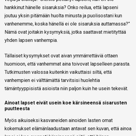
hankkinut hänelle sisaruksia? Onko reilua, että lapseni
joutuu yksin pitämään huolta minusta ja puolisostani kun
vanhenemme, koska hänellä ei ole sisaruksia auttamassa?”
Nämä ovat joitakin kysymyksiä, jotka saattavat mietityttää
yhden lapsen vanhempia.
Tällaiset kysymykset ovat aivan ymmärrettäviä ottaen
huomioon, että vanhemmat aina toivovat lapselleen parasta.
Tutkimusten valossa kuitenkin vaikuttaisi siltä, että
vanhempien ei välttämättä tarvitsisi huolehtia
tämäntyyppisistä asioista niin paljon kuin he usein tekevät.
Ainoat lapset eivät usein koe kärsineensä sisarusten
puutteesta
Myös aikuiseksi kasvaneiden ainoiden lasten omat
kokemukset elämänlaadustaan antavat sen kuvan, että ainoa