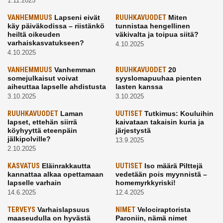
1.11.2025
VANHEMMUUS
Lapseni eivät
RUUHKAVUODET
Miten
käy päiväkodissa – riistänkö
tunnistaa hengellinen
heiltä oikeuden
väkivalta ja toipua siitä?
varhaiskasvatukseen?
4.10.2025
4.10.2025
VANHEMMUUS
Vanhemman
RUUHKAVUODET
20
somejulkaisut voivat
syyslomapuuhaa pienten
aiheuttaa lapselle ahdistusta
lasten kanssa
3.10.2025
3.10.2025
RUUHKAVUODET
Laman
UUTISET
Tutkimus: Kouluihin
lapset, ettehän siirrä
kaivataan takaisin kuria ja
köyhyyttä eteenpäin
järjestystä
jälkipolville?
13.9.2025
2.10.2025
KASVATUS
Eläinrakkautta
UUTISET
Iso määrä Pilttejä
kannattaa alkaa opettamaan
vedetään pois myynnistä –
lapselle varhain
homemyrkkyriski!
14.6.2025
12.4.2025
TERVEYS
Varhaislapsuus
NIMET
Velociraptorista
maaseudulla on hyvästä
Paroniin, nämä nimet