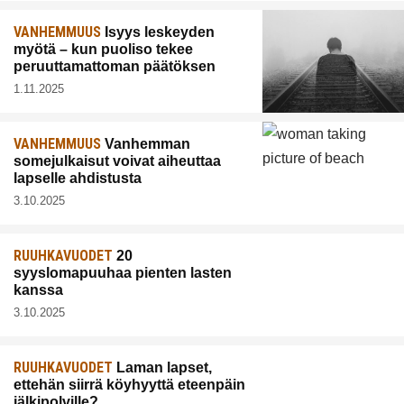
VANHEMMUUS
Isyys leskeyden
myötä – kun puoliso tekee
peruuttamattoman päätöksen
1.11.2025
VANHEMMUUS
Vanhemman
somejulkaisut voivat aiheuttaa
lapselle ahdistusta
3.10.2025
RUUHKAVUODET
20
syyslomapuuhaa pienten lasten
kanssa
3.10.2025
RUUHKAVUODET
Laman lapset,
ettehän siirrä köyhyyttä eteenpäin
jälkipolville?