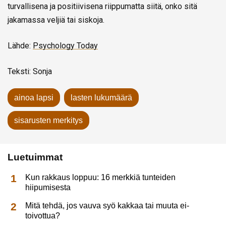
turvallisena ja positiivisena riippumatta siitä, onko sitä
jakamassa veljiä tai siskoja.
Lähde:
Psychology Today
Teksti: Sonja
ainoa lapsi
lasten lukumäärä
sisarusten merkitys
Luetuimmat
Kun rakkaus loppuu: 16 merkkiä tunteiden
hiipumisesta
Mitä tehdä, jos vauva syö kakkaa tai muuta ei-
toivottua?