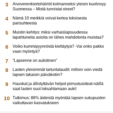
Aivoverenkiertohäiriöt kolmanneksi yleisin kuolinsyy
Suomessa – Mistä tunnistat oireet?
Nämä 10 merkkiä voivat kertoa toksisesta
parisuhteesta
Muistin kehitys: miksi varhaislapsuudessa
tapahtuneita asioita on lähes mahdotonta muistaa?
Voiko kummipyynnöstä kieltäytyä? -Vai onko pakko
vaan myöntyä?
”Lapsenne on autistinen”
Lasten yleisimmät tartuntataudit: milloin voin viedä
lapsen takaisin päiväkotiin?
Hauskat ja ällistyttävän helpot piirrustusideat-näillä
saat lasten suut loksahtamaan auki!
Tutkimus: 88% äideistä myöntää lapsen sukupuolen
vaikuttavan kasvatukseen