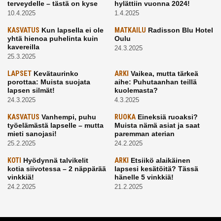
terveydelle – tästä on kyse
hylättiin vuonna 2024!
10.4.2025
1.4.2025
KASVATUS
Kun lapsella ei ole
MATKAILU
Radisson Blu Hotel
yhtä hienoa puhelinta kuin
Oulu
kavereilla
24.3.2025
25.3.2025
LAPSET
Kevätaurinko
ARKI
Vaikea, mutta tärkeä
porottaa: Muista suojata
aihe: Puhutaanhan teillä
lapsen silmät!
kuolemasta?
24.3.2025
4.3.2025
KASVATUS
Vanhempi, puhu
RUOKA
Eineksiä ruoaksi?
työelämästä lapselle – mutta
Muista nämä asiat ja saat
mieti sanojasi!
paremman aterian
25.2.2025
24.2.2025
KOTI
Hyödynnä talvikelit
ARKI
Etsiikö alaikäinen
kotia siivotessa – 2 näppärää
lapsesi kesätöitä? Tässä
vinkkiä!
hänelle 5 vinkkiä!
24.2.2025
21.2.2025