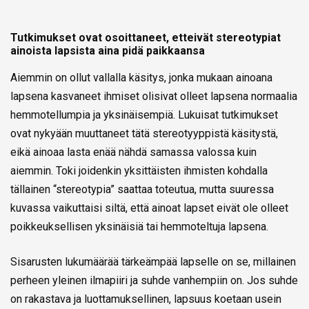
Tutkimukset ovat osoittaneet, etteivät stereotypiat
ainoista lapsista aina pidä paikkaansa
Aiemmin on ollut vallalla käsitys, jonka mukaan ainoana
lapsena kasvaneet ihmiset olisivat olleet lapsena normaalia
hemmotellumpia ja yksinäisempiä. Lukuisat tutkimukset
ovat nykyään muuttaneet tätä stereotyyppistä käsitystä,
eikä ainoaa lasta enää nähdä samassa valossa kuin
aiemmin. Toki joidenkin yksittäisten ihmisten kohdalla
tällainen “stereotypia” saattaa toteutua, mutta suuressa
kuvassa vaikuttaisi siltä, että ainoat lapset eivät ole olleet
poikkeuksellisen yksinäisiä tai hemmoteltuja lapsena.
Sisarusten lukumäärää tärkeämpää lapselle on se, millainen
perheen yleinen ilmapiiri ja suhde vanhempiin on. Jos suhde
on rakastava ja luottamuksellinen, lapsuus koetaan usein