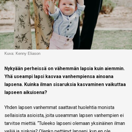
Kuva: Kenny Eliason
Nykyään perheissä on vähemmän lapsia kuin aiemmin.
Yhä useampi lapsi kasvaa vanhempiensa ainoana
lapsena. Kuinka ilman sisaruksia kasvaminen vaikuttaa
lapseen aikuisena?
Yhden lapsen vanhemmat saattavat huolehtia monista
sellaisista asioista, joita useamman lapsen vanhempien ei
tarvitse miettiä. “Tuleeko lapseni olemaan yksinäinen ilman
veljiä ja siskoja? Olenko pettänyt lapseni, kun en ole