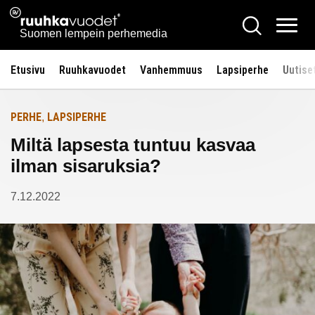
Siirry
Ruuhkavuodet.fi
Hae
Etusivulle
sisältöön
Vali
Suomen lempein perhemedia
Etusivu
Ruuhkavuodet
Vanhemmuus
Lapsiperhe
Uutise
PERHE
LAPSIPERHE
,
Miltä lapsesta tuntuu kasvaa
ilman sisaruksia?
7.12.2022