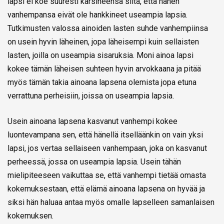
lapsi ei koe suuresti kärsineensä siitä, että hänen
vanhempansa eivät ole hankkineet useampia lapsia.
Tutkimusten valossa ainoiden lasten suhde vanhempiinsa
on usein hyvin läheinen, jopa läheisempi kuin sellaisten
lasten, joilla on useampia sisaruksia. Moni ainoa lapsi
kokee tämän läheisen suhteen hyvin arvokkaana ja pitää
myös tämän takia ainoana lapsena olemista jopa etuna
verrattuna perheisiin, joissa on useampia lapsia.
Usein ainoana lapsena kasvanut vanhempi kokee
luontevampana sen, että hänellä itselläänkin on vain yksi
lapsi, jos vertaa sellaiseen vanhempaan, joka on kasvanut
perheessä, jossa on useampia lapsia. Usein tähän
mielipiteeseen vaikuttaa se, että vanhempi tietää omasta
kokemuksestaan, että elämä ainoana lapsena on hyvää ja
siksi hän haluaa antaa myös omalle lapselleen samanlaisen
kokemuksen.