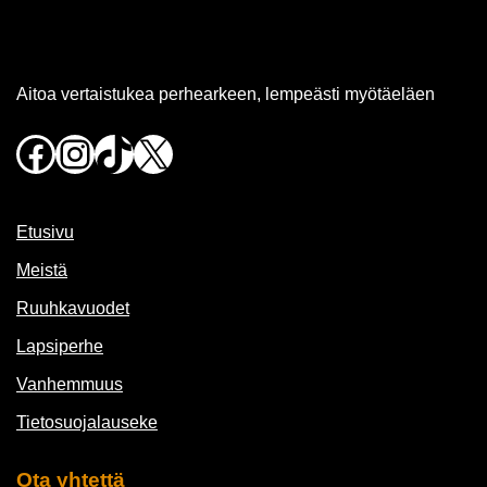
Aitoa vertaistukea perhearkeen, lempeästi myötäeläen
Facebook
Instagram
TikTok
X
Etusivu
Meistä
Ruuhkavuodet
Lapsiperhe
Vanhemmuus
Tietosuojalauseke
Ota yhtettä