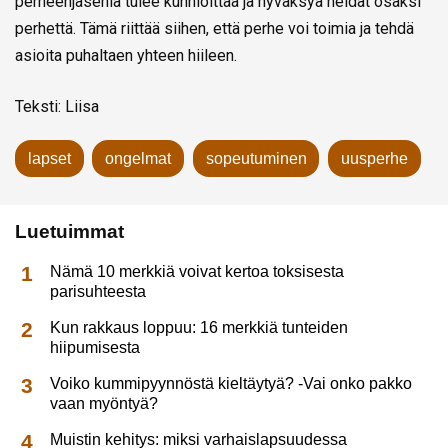
perheenjäseniä tulee kunnioittaa ja hyväksyä heidät osaksi
perhettä. Tämä riittää siihen, että perhe voi toimia ja tehdä
asioita puhaltaen yhteen hiileen.
Teksti: Liisa
lapset
ongelmat
sopeutuminen
uusperhe
Luetuimmat
Nämä 10 merkkiä voivat kertoa toksisesta
parisuhteesta
Kun rakkaus loppuu: 16 merkkiä tunteiden
hiipumisesta
Voiko kummipyynnöstä kieltäytyä? -Vai onko pakko
vaan myöntyä?
Muistin kehitys: miksi varhaislapsuudessa