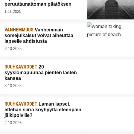
peruuttamattoman päätöksen
1.11.2025
VANHEMMUUS
Vanhemman
somejulkaisut voivat aiheuttaa
lapselle ahdistusta
3.10.2025
RUUHKAVUODET
20
syyslomapuuhaa pienten lasten
kanssa
3.10.2025
RUUHKAVUODET
Laman lapset,
ettehän siirrä köyhyyttä eteenpäin
jälkipolville?
2.10.2025