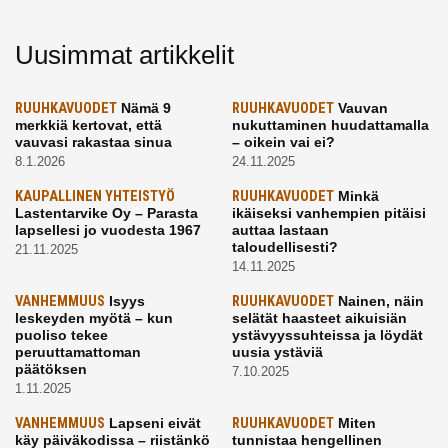
Uusimmat artikkelit
RUUHKAVUODET
Nämä 9
RUUHKAVUODET
Vauvan
merkkiä kertovat, että
nukuttaminen huudattamalla
vauvasi rakastaa sinua
– oikein vai ei?
8.1.2026
24.11.2025
KAUPALLINEN YHTEISTYÖ
RUUHKAVUODET
Minkä
Lastentarvike Oy – Parasta
ikäiseksi vanhempien pitäisi
lapsellesi jo vuodesta 1967
auttaa lastaan
taloudellisesti?
21.11.2025
14.11.2025
VANHEMMUUS
Isyys
RUUHKAVUODET
Nainen, näin
leskeyden myötä – kun
selätät haasteet aikuisiän
puoliso tekee
ystävyyssuhteissa ja löydät
peruuttamattoman
uusia ystäviä
päätöksen
7.10.2025
1.11.2025
VANHEMMUUS
Lapseni eivät
RUUHKAVUODET
Miten
käy päiväkodissa – riistänkö
tunnistaa hengellinen