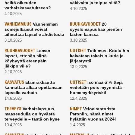
heiltä oikeuden
väkivalta ja toipua siitä?
varhaiskasvatukseen?
4.10.2025
4.10.2025
VANHEMMUUS
Vanhemman
RUUHKAVUODET
20
somejulkaisut voivat
syyslomapuuhaa pienten
aiheuttaa lapselle ahdistusta
lasten kanssa
3.10.2025
3.10.2025
RUUHKAVUODET
Laman
UUTISET
Tutkimus: Kouluihin
lapset, ettehän siirrä
kaivataan takaisin kuria ja
köyhyyttä eteenpäin
järjestystä
jälkipolville?
13.9.2025
2.10.2025
KASVATUS
Eläinrakkautta
UUTISET
Iso määrä Pilttejä
kannattaa alkaa opettamaan
vedetään pois myynnistä –
lapselle varhain
homemyrkkyriski!
14.6.2025
12.4.2025
TERVEYS
Varhaislapsuus
NIMET
Velociraptorista
maaseudulla on hyvästä
Paroniin, nämä nimet
terveydelle – tästä on kyse
hylättiin vuonna 2024!
10.4.2025
1.4.2025