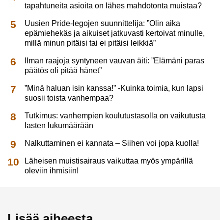
tapahtuneita asioita on lähes mahdotonta muistaa?
Uusien Pride-legojen suunnittelija: ”Olin aika
epämiehekäs ja aikuiset jatkuvasti kertoivat minulle,
millä minun pitäisi tai ei pitäisi leikkiä”
Ilman raajoja syntyneen vauvan äiti: ”Elämäni paras
päätös oli pitää hänet”
”Minä haluan isin kanssa!” -Kuinka toimia, kun lapsi
suosii toista vanhempaa?
Tutkimus: vanhempien koulutustasolla on vaikutusta
lasten lukumäärään
Nalkuttaminen ei kannata – Siihen voi jopa kuolla!
Läheisen muistisairaus vaikuttaa myös ympärillä
oleviin ihmisiin!
Lisää aiheesta