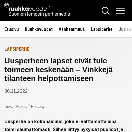
Siirry
Ruuhkavuodet.fi
Hae
Etusivulle
sisältöön
Vali
Suomen lempein perhemedia
Etusivu
Ruuhkavuodet
Vanhemmuus
Lapsiperhe
Uutise
LAPSIPERHE
Uusperheen lapset eivät tule
toimeen keskenään – Vinkkejä
tilanteen helpottamiseen
30.11.2022
Kuva: Pexels / Pixabay
Uusperhe on kokonaisuus, joka ei välttämättä aina
toimi saumattomasti. Siihen liittyy nykyiset puolisot ja