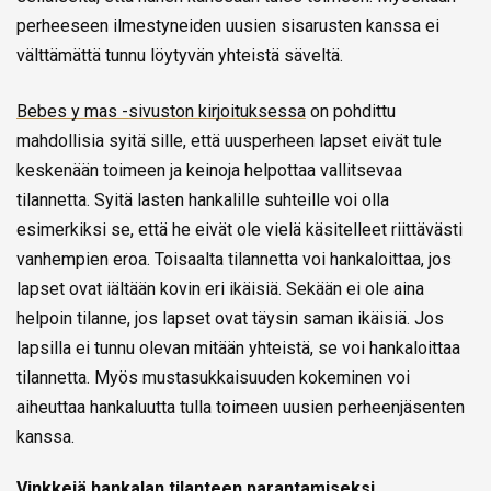
perheeseen ilmestyneiden uusien sisarusten kanssa ei
välttämättä tunnu löytyvän yhteistä säveltä.
Bebes y mas -sivuston kirjoituksessa
on pohdittu
mahdollisia syitä sille, että uusperheen lapset eivät tule
keskenään toimeen ja keinoja helpottaa vallitsevaa
tilannetta. Syitä lasten hankalille suhteille voi olla
esimerkiksi se, että he eivät ole vielä käsitelleet riittävästi
vanhempien eroa. Toisaalta tilannetta voi hankaloittaa, jos
lapset ovat iältään kovin eri ikäisiä. Sekään ei ole aina
helpoin tilanne, jos lapset ovat täysin saman ikäisiä. Jos
lapsilla ei tunnu olevan mitään yhteistä, se voi hankaloittaa
tilannetta. Myös mustasukkaisuuden kokeminen voi
aiheuttaa hankaluutta tulla toimeen uusien perheenjäsenten
kanssa.
Vinkkejä hankalan tilanteen parantamiseksi