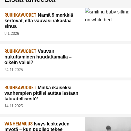
RUUHKAVUODET
Nämä 9 merkkiä
kertovat, että vauvasi rakastaa
sinua
8.1.2026
RUUHKAVUODET
Vauvan
nukuttaminen huudattamalla –
oikein vai ei?
24.11.2025
RUUHKAVUODET
Minkä ikäiseksi
vanhempien pitäisi auttaa lastaan
taloudellisesti?
14.11.2025
VANHEMMUUS
Isyys leskeyden
myötä – kun puoliso tekee