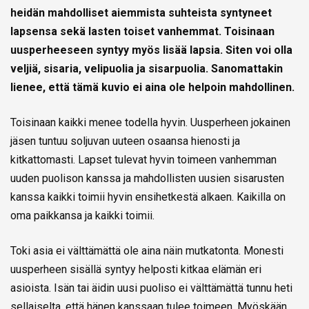
heidän mahdolliset aiemmista suhteista syntyneet
lapsensa sekä lasten toiset vanhemmat. Toisinaan
uusperheeseen syntyy myös lisää lapsia. Siten voi olla
veljiä, sisaria, velipuolia ja sisarpuolia. Sanomattakin
lienee, että tämä kuvio ei aina ole helpoin mahdollinen.
Toisinaan kaikki menee todella hyvin. Uusperheen jokainen
jäsen tuntuu soljuvan uuteen osaansa hienosti ja
kitkattomasti. Lapset tulevat hyvin toimeen vanhemman
uuden puolison kanssa ja mahdollisten uusien sisarusten
kanssa kaikki toimii hyvin ensihetkestä alkaen. Kaikilla on
oma paikkansa ja kaikki toimii.
Toki asia ei välttämättä ole aina näin mutkatonta. Monesti
uusperheen sisällä syntyy helposti kitkaa elämän eri
asioista. Isän tai äidin uusi puoliso ei välttämättä tunnu heti
sellaiselta, että hänen kanssaan tulee toimeen. Myöskään