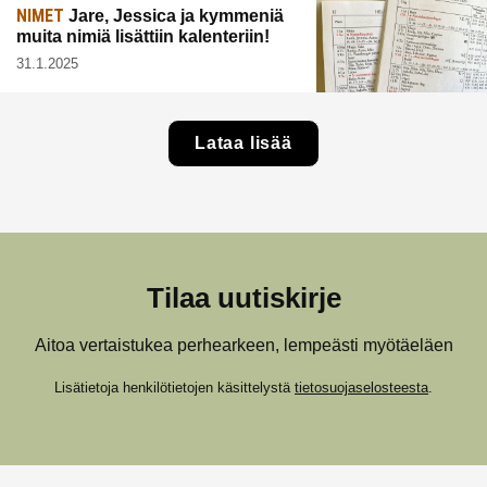
NIMET
Jare, Jessica ja kymmeniä
muita nimiä lisättiin kalenteriin!
31.1.2025
Lataa lisää
Tilaa uutiskirje
Aitoa vertaistukea perhearkeen, lempeästi myötäeläen
Lisätietoja henkilötietojen käsittelystä
tietosuojaselosteesta
.