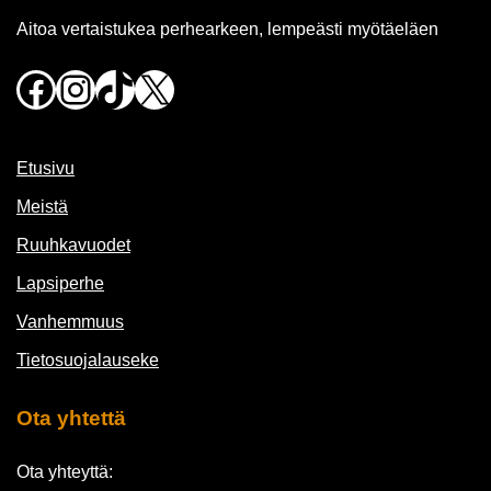
Aitoa vertaistukea perhearkeen, lempeästi myötäeläen
Facebook
Instagram
TikTok
X
Etusivu
Meistä
Ruuhkavuodet
Lapsiperhe
Vanhemmuus
Tietosuojalauseke
Ota yhtettä
Ota yhteyttä: