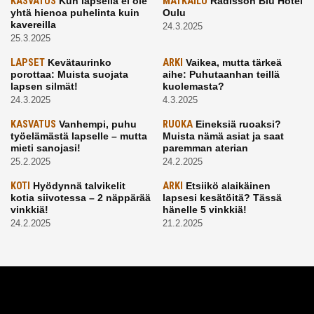
KASVATUS
Kun lapsella ei ole
MATKAILU
Radisson Blu Hotel
yhtä hienoa puhelinta kuin
Oulu
kavereilla
24.3.2025
25.3.2025
LAPSET
Kevätaurinko
ARKI
Vaikea, mutta tärkeä
porottaa: Muista suojata
aihe: Puhutaanhan teillä
lapsen silmät!
kuolemasta?
24.3.2025
4.3.2025
KASVATUS
Vanhempi, puhu
RUOKA
Eineksiä ruoaksi?
työelämästä lapselle – mutta
Muista nämä asiat ja saat
mieti sanojasi!
paremman aterian
25.2.2025
24.2.2025
KOTI
Hyödynnä talvikelit
ARKI
Etsiikö alaikäinen
kotia siivotessa – 2 näppärää
lapsesi kesätöitä? Tässä
vinkkiä!
hänelle 5 vinkkiä!
24.2.2025
21.2.2025