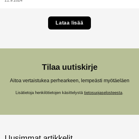
21.9.2024
Lataa lisää
Tilaa uutiskirje
Aitoa vertaistukea perhearkeen, lempeästi myötäeläen
Lisätietoja henkilötietojen käsittelystä
tietosuojaselosteesta
.
Uusimmat artikkelit