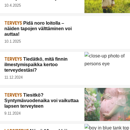
10.4.2025
TERVEYS
Pidä noro loitolla –
näiden tapojen välttäminen voi
auttaa!
10.1.2025
TERVEYS
Tiedätkö, mitä finnin
ilmestymispaikka kertoo
terveydestäsi?
11.12.2024
TERVEYS
Tiesitkö?
Syntymävuodenaika voi vaikuttaa
lapsen terveyteen
9.11.2024