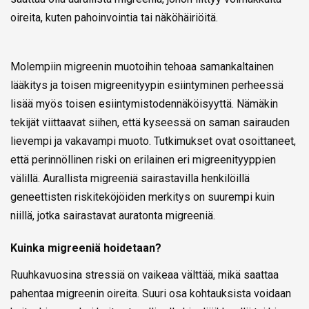
oireita, kuten pahoinvointia tai näköhäiriöitä.
Molempiin migreenin muotoihin tehoaa samankaltainen
lääkitys ja toisen migreenityypin esiintyminen perheessä
lisää myös toisen esiintymistodennäköisyyttä. Nämäkin
tekijät viittaavat siihen, että kyseessä on saman sairauden
lievempi ja vakavampi muoto. Tutkimukset ovat osoittaneet,
että perinnöllinen riski on erilainen eri migreenityyppien
välillä. Aurallista migreeniä sairastavilla henkilöillä
geneettisten riskiteköjöiden merkitys on suurempi kuin
niillä, jotka sairastavat auratonta migreeniä.
Kuinka migreeniä hoidetaan?
Ruuhkavuosina stressiä on vaikeaa välttää, mikä saattaa
pahentaa migreenin oireita. Suuri osa kohtauksista voidaan