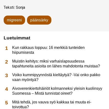
Teksti: Sonja
migreeni
päänsärky
Luetuimmat
Kun rakkaus loppuu: 16 merkkiä tunteiden
hiipumisesta
Muistin kehitys: miksi varhaislapsuudessa
tapahtuneita asioita on lähes mahdotonta muistaa?
Voiko kummipyynnöstä kieltäytyä? -Vai onko pakko
vaan myöntyä?
Aivoverenkiertohäiriöt kolmanneksi yleisin kuolinsyy
Suomessa – Mistä tunnistat oireet?
Mitä tehdä, jos vauva syö kakkaa tai muuta ei-
toivottua?