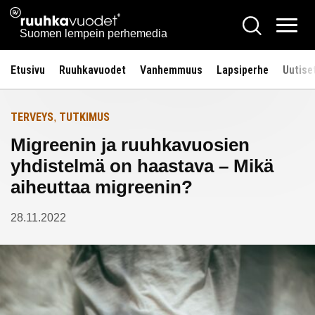
Siirry
Ruuhkavuodet.fi
Hae
Etusivulle
sisältöön
Vali
Suomen lempein perhemedia
Etusivu
Ruuhkavuodet
Vanhemmuus
Lapsiperhe
Uutise
TERVEYS
TUTKIMUS
,
Migreenin ja ruuhkavuosien
yhdistelmä on haastava – Mikä
aiheuttaa migreenin?
28.11.2022