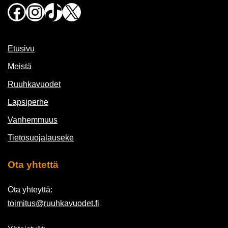
Facebook
Instagram
TikTok
X
Etusivu
Meistä
Ruuhkavuodet
Lapsiperhe
Vanhemmuus
Tietosuojalauseke
Ota yhtettä
Ota yhteyttä:
toimitus@ruuhkavuodet.fi