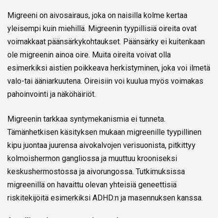
Migreeni on aivosairaus, joka on naisilla kolme kertaa
yleisempi kuin miehillä. Migreenin tyypillisiä oireita ovat
voimakkaat päänsärkykohtaukset. Päänsärky ei kuitenkaan
ole migreenin ainoa oire. Muita oireita voivat olla
esimerkiksi aistien poikkeava herkistyminen, joka voi ilmetä
valo-tai ääniarkuutena. Oireisiin voi kuulua myös voimakas
pahoinvointi ja näköhäiriöt.
Migreenin tarkkaa syntymekanismia ei tunneta.
Tämänhetkisen käsityksen mukaan migreenille tyypillinen
kipu juontaa juurensa aivokalvojen verisuonista, pitkittyy
kolmoishermon gangliossa ja muuttuu krooniseksi
keskushermostossa ja aivorungossa. Tutkimuksissa
migreenillä on havaittu olevan yhteisiä geneettisiä
riskitekijöitä esimerkiksi ADHD:n ja masennuksen kanssa.