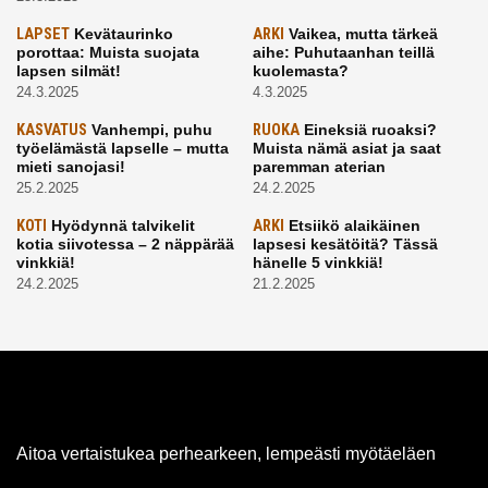
LAPSET
Kevätaurinko
ARKI
Vaikea, mutta tärkeä
porottaa: Muista suojata
aihe: Puhutaanhan teillä
lapsen silmät!
kuolemasta?
24.3.2025
4.3.2025
KASVATUS
Vanhempi, puhu
RUOKA
Eineksiä ruoaksi?
työelämästä lapselle – mutta
Muista nämä asiat ja saat
mieti sanojasi!
paremman aterian
25.2.2025
24.2.2025
KOTI
Hyödynnä talvikelit
ARKI
Etsiikö alaikäinen
kotia siivotessa – 2 näppärää
lapsesi kesätöitä? Tässä
vinkkiä!
hänelle 5 vinkkiä!
24.2.2025
21.2.2025
Aitoa vertaistukea perhearkeen, lempeästi myötäeläen