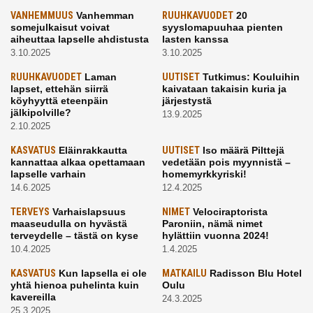
VANHEMMUUS
Vanhemman
RUUHKAVUODET
20
somejulkaisut voivat
syyslomapuuhaa pienten
aiheuttaa lapselle ahdistusta
lasten kanssa
3.10.2025
3.10.2025
RUUHKAVUODET
Laman
UUTISET
Tutkimus: Kouluihin
lapset, ettehän siirrä
kaivataan takaisin kuria ja
köyhyyttä eteenpäin
järjestystä
jälkipolville?
13.9.2025
2.10.2025
KASVATUS
Eläinrakkautta
UUTISET
Iso määrä Pilttejä
kannattaa alkaa opettamaan
vedetään pois myynnistä –
lapselle varhain
homemyrkkyriski!
14.6.2025
12.4.2025
TERVEYS
Varhaislapsuus
NIMET
Velociraptorista
maaseudulla on hyvästä
Paroniin, nämä nimet
terveydelle – tästä on kyse
hylättiin vuonna 2024!
10.4.2025
1.4.2025
KASVATUS
Kun lapsella ei ole
MATKAILU
Radisson Blu Hotel
yhtä hienoa puhelinta kuin
Oulu
kavereilla
24.3.2025
25.3.2025