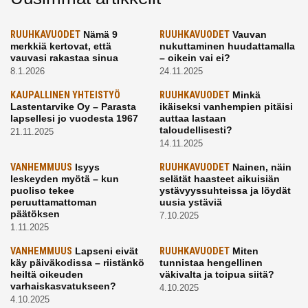
RUUHKAVUODET
Nämä 9
RUUHKAVUODET
Vauvan
merkkiä kertovat, että
nukuttaminen huudattamalla
vauvasi rakastaa sinua
– oikein vai ei?
8.1.2026
24.11.2025
KAUPALLINEN YHTEISTYÖ
RUUHKAVUODET
Minkä
Lastentarvike Oy – Parasta
ikäiseksi vanhempien pitäisi
lapsellesi jo vuodesta 1967
auttaa lastaan
taloudellisesti?
21.11.2025
14.11.2025
VANHEMMUUS
Isyys
RUUHKAVUODET
Nainen, näin
leskeyden myötä – kun
selätät haasteet aikuisiän
puoliso tekee
ystävyyssuhteissa ja löydät
peruuttamattoman
uusia ystäviä
päätöksen
7.10.2025
1.11.2025
VANHEMMUUS
Lapseni eivät
RUUHKAVUODET
Miten
käy päiväkodissa – riistänkö
tunnistaa hengellinen
heiltä oikeuden
väkivalta ja toipua siitä?
varhaiskasvatukseen?
4.10.2025
4.10.2025