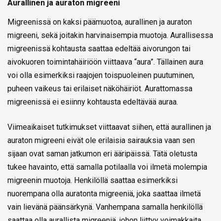
Aurallinen ja auraton migreeni
Migreenissä on kaksi päämuotoa, aurallinen ja auraton
migreeni, sekä joitakin harvinaisempia muotoja. Aurallisessa
migreenissä kohtausta saattaa edeltää aivorungon tai
aivokuoren toimintahäiriöön viittaava “aura”. Tällainen aura
voi olla esimerkiksi raajojen toispuoleinen puutuminen,
puheen vaikeus tai erilaiset näköhäiriöt. Aurattomassa
migreenissä ei esiinny kohtausta edeltävää auraa.
Viimeaikaiset tutkimukset viittaavat siihen, että aurallinen ja
auraton migreeni eivät ole erilaisia sairauksia vaan sen
sijaan ovat saman jatkumon eri ääripäissä. Tätä oletusta
tukee havainto, että samalla potilaalla voi ilmetä molempia
migreenin muotoja. Henkilöllä saattaa esimerkiksi
nuorempana olla auratonta migreeniä, joka saattaa ilmetä
vain lievänä päänsärkynä. Vanhempana samalla henkilöllä
saattaa olla aurallista migreeniä, johon liittyy voimakkaita