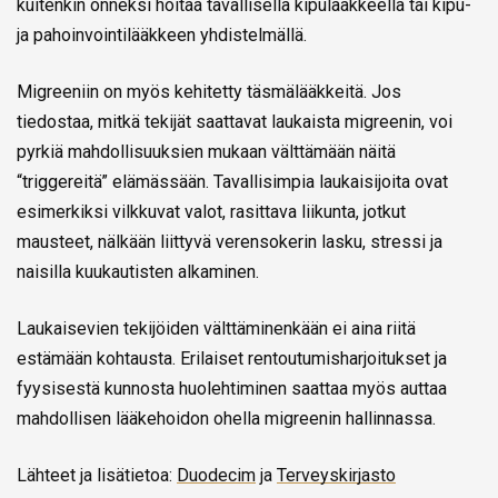
kuitenkin onneksi hoitaa tavallisella kipulääkkeellä tai kipu-
ja pahoinvointilääkkeen yhdistelmällä.
Migreeniin on myös kehitetty täsmälääkkeitä. Jos
tiedostaa, mitkä tekijät saattavat laukaista migreenin, voi
pyrkiä mahdollisuuksien mukaan välttämään näitä
“triggereitä” elämässään. Tavallisimpia laukaisijoita ovat
esimerkiksi vilkkuvat valot, rasittava liikunta, jotkut
mausteet, nälkään liittyvä verensokerin lasku, stressi ja
naisilla kuukautisten alkaminen.
Laukaisevien tekijöiden välttäminenkään ei aina riitä
estämään kohtausta. Erilaiset rentoutumisharjoitukset ja
fyysisestä kunnosta huolehtiminen saattaa myös auttaa
mahdollisen lääkehoidon ohella migreenin hallinnassa.
Lähteet ja lisätietoa:
Duodecim
ja
Terveyskirjasto