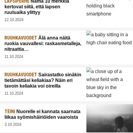
LAPSIPERHE
Nämä 10 merkkiä
kertovat siitä, että lapsen
ruutuaika ylittyy
12.10.2024
RUUHKAVUODET
Älä anna näitä
ruokia vauvallesi: raskasmetalleja,
nitraattia…
11.10.2024
RUUHKAVUODET
Sairastatko sinäkin
tietämättäsi keliakiaa? Näin eri
tavoin keliakia voi oireilla
11.10.2024
TEINI
Nuorelle ei kannata saarnata
liikaa syömishäiriöiden vaaroista
3.10.2024