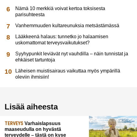
Nämä 10 merkkiä voivat kertoa toksisesta
parisuhteesta
Vanhemmuuden kultareunuksia metsästämässä
Lääkkeenä halaus: tunnetko jo halaamisen
uskomattomat terveysvaikutukset?
Syyhypunkit leviävät nyt vauhdilla – näin tunnistat ja
ehkäiset tartuntoja
Läheisen muistisairaus vaikuttaa myös ympärillä
oleviin ihmisiin!
Lisää aiheesta
TERVEYS
Varhaislapsuus
maaseudulla on hyvästä
terveydelle – tästä on kyse