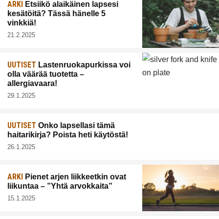
ARKI
Etsiikö alaikäinen lapsesi
kesätöitä? Tässä hänelle 5
vinkkiä!
21.2.2025
UUTISET
Lastenruokapurkissa voi
olla väärää tuotetta –
allergiavaara!
29.1.2025
UUTISET
Onko lapsellasi tämä
haitarikirja? Poista heti käytöstä!
26.1.2025
ARKI
Pienet arjen liikkeetkin ovat
liikuntaa – ”Yhtä arvokkaita”
15.1.2025