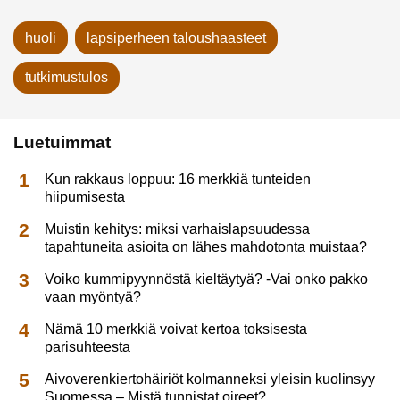
huoli
lapsiperheen taloushaasteet
tutkimustulos
Luetuimmat
Kun rakkaus loppuu: 16 merkkiä tunteiden
hiipumisesta
Muistin kehitys: miksi varhaislapsuudessa
tapahtuneita asioita on lähes mahdotonta muistaa?
Voiko kummipyynnöstä kieltäytyä? -Vai onko pakko
vaan myöntyä?
Nämä 10 merkkiä voivat kertoa toksisesta
parisuhteesta
Aivoverenkiertohäiriöt kolmanneksi yleisin kuolinsyy
Suomessa – Mistä tunnistat oireet?