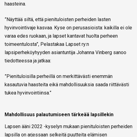
haasteina.
”Näyttää siltä, että pienituloisten perheiden lasten
hyvinvointivaje kasvaa. Kyse on perusasioista: kaikilla ei ole
varaa edes ruokaan, ja lapset kantavat huolta perheen
toimeentulosta”, Pelastakaa Lapset ry:n
lapsiperheköyhyyden asiantuntija Johanna Vinberg sanoo
tiedotteessa ja jatkaa:
”Pienituloisilla perheillä on merkittävästi enemmän
kasautuvia haasteita eikä mahdollisuuksia saada riittävästi
tukea hyvinvointiinsa.”
Mahdollisuus palautumiseen tärkeää lapsillekin
Lapsen ääni 2022 -kyselyn mukaan pienituloisten perheiden
lapsilla on arjessaan selkeitä puutteita elämisen