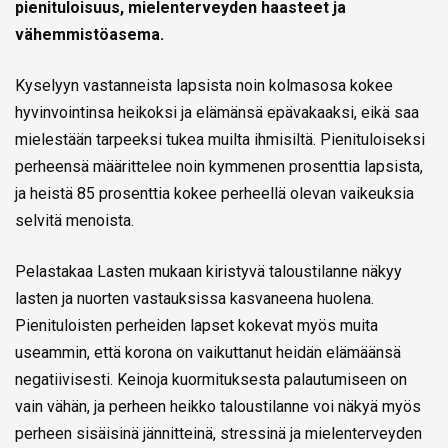
pienituloisuus, mielenterveyden haasteet ja
vähemmistöasema.
Kyselyyn vastanneista lapsista noin kolmasosa kokee
hyvinvointinsa heikoksi ja elämänsä epävakaaksi, eikä saa
mielestään tarpeeksi tukea muilta ihmisiltä. Pienituloiseksi
perheensä määrittelee noin kymmenen prosenttia lapsista,
ja heistä 85 prosenttia kokee perheellä olevan vaikeuksia
selvitä menoista.
Pelastakaa Lasten mukaan kiristyvä taloustilanne näkyy
lasten ja nuorten vastauksissa kasvaneena huolena.
Pienituloisten perheiden lapset kokevat myös muita
useammin, että korona on vaikuttanut heidän elämäänsä
negatiivisesti. Keinoja kuormituksesta palautumiseen on
vain vähän, ja perheen heikko taloustilanne voi näkyä myös
perheen sisäisinä jännitteinä, stressinä ja mielenterveyden