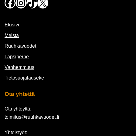
Facebook
Instagram
TikTok
X
Etusivu
Meistä
Ruuhkavuodet
Lapsiperhe
Vanhemmuus
Tietosuojalauseke
Ota yhtettä
Ota yhteyttä:
toimitus@ruuhkavuodet.fi
Yhteistyöt: