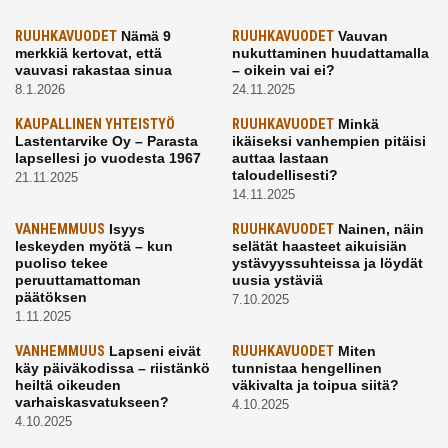
RUUHKAVUODET
Nämä 9
RUUHKAVUODET
Vauvan
merkkiä kertovat, että
nukuttaminen huudattamalla
vauvasi rakastaa sinua
– oikein vai ei?
8.1.2026
24.11.2025
KAUPALLINEN YHTEISTYÖ
RUUHKAVUODET
Minkä
Lastentarvike Oy – Parasta
ikäiseksi vanhempien pitäisi
lapsellesi jo vuodesta 1967
auttaa lastaan
taloudellisesti?
21.11.2025
14.11.2025
VANHEMMUUS
Isyys
RUUHKAVUODET
Nainen, näin
leskeyden myötä – kun
selätät haasteet aikuisiän
puoliso tekee
ystävyyssuhteissa ja löydät
peruuttamattoman
uusia ystäviä
päätöksen
7.10.2025
1.11.2025
VANHEMMUUS
Lapseni eivät
RUUHKAVUODET
Miten
käy päiväkodissa – riistänkö
tunnistaa hengellinen
heiltä oikeuden
väkivalta ja toipua siitä?
varhaiskasvatukseen?
4.10.2025
4.10.2025