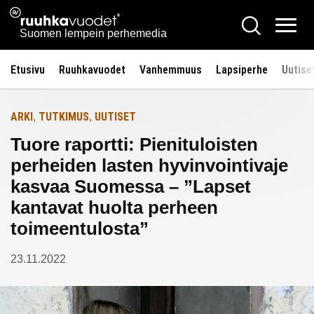
Siirry
Ruuhkavuodet.fi
Hae
Etusivulle
sisältöön
Vali
Suomen lempein perhemedia
Etusivu
Ruuhkavuodet
Vanhemmuus
Lapsiperhe
Uutise
ARKI
TUTKIMUS
UUTISET
,
,
Tuore raportti: Pienituloisten
perheiden lasten hyvinvointivaje
kasvaa Suomessa – ”Lapset
kantavat huolta perheen
toimeentulosta”
23.11.2022