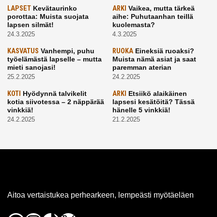
LAPSET
Kevätaurinko
ARKI
Vaikea, mutta tärkeä
porottaa: Muista suojata
aihe: Puhutaanhan teillä
lapsen silmät!
kuolemasta?
24.3.2025
4.3.2025
KASVATUS
Vanhempi, puhu
RUOKA
Eineksiä ruoaksi?
työelämästä lapselle – mutta
Muista nämä asiat ja saat
mieti sanojasi!
paremman aterian
25.2.2025
24.2.2025
KOTI
Hyödynnä talvikelit
ARKI
Etsiikö alaikäinen
kotia siivotessa – 2 näppärää
lapsesi kesätöitä? Tässä
vinkkiä!
hänelle 5 vinkkiä!
24.2.2025
21.2.2025
Aitoa vertaistukea perhearkeen, lempeästi myötäeläen