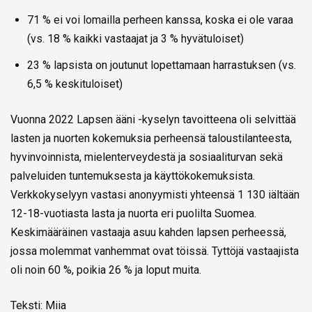
71 % ei voi lomailla perheen kanssa, koska ei ole varaa
(vs. 18 % kaikki vastaajat ja 3 % hyvätuloiset)
23 % lapsista on joutunut lopettamaan harrastuksen (vs.
6,5 % keskituloiset)
Vuonna 2022 Lapsen ääni -kyselyn tavoitteena oli selvittää
lasten ja nuorten kokemuksia perheensä taloustilanteesta,
hyvinvoinnista, mielenterveydestä ja sosiaaliturvan sekä
palveluiden tuntemuksesta ja käyttökokemuksista.
Verkkokyselyyn vastasi anonyymisti yhteensä 1 130 iältään
12-18-vuotiasta lasta ja nuorta eri puolilta Suomea.
Keskimääräinen vastaaja asuu kahden lapsen perheessä,
jossa molemmat vanhemmat ovat töissä. Tyttöjä vastaajista
oli noin 60 %, poikia 26 % ja loput muita.
Teksti: Miia