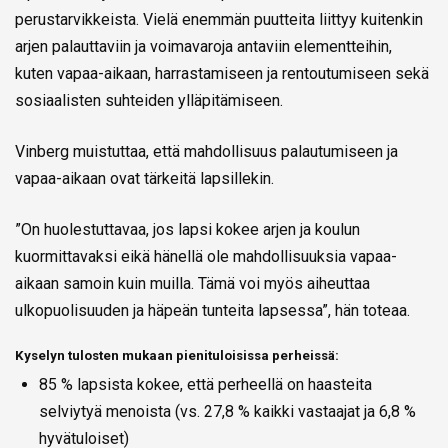
perustarvikkeista. Vielä enemmän puutteita liittyy kuitenkin
arjen palauttaviin ja voimavaroja antaviin elementteihin,
kuten vapaa-aikaan, harrastamiseen ja rentoutumiseen sekä
sosiaalisten suhteiden ylläpitämiseen.
Vinberg muistuttaa, että mahdollisuus palautumiseen ja
vapaa-aikaan ovat tärkeitä lapsillekin.
”On huolestuttavaa, jos lapsi kokee arjen ja koulun
kuormittavaksi eikä hänellä ole mahdollisuuksia vapaa-
aikaan samoin kuin muilla. Tämä voi myös aiheuttaa
ulkopuolisuuden ja häpeän tunteita lapsessa”, hän toteaa.
Kyselyn tulosten mukaan pienituloisissa perheissä:
85 % lapsista kokee, että perheellä on haasteita
selviytyä menoista (vs. 27,8 % kaikki vastaajat ja 6,8 %
hyvätuloiset)