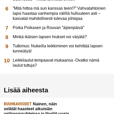
”Mitä hittoa mä sun kanssas teen!?” Vahvatahtoinen
lapsi haastaa vanhempia välillä hulluuteen asti –
kasvatat mahdollisesti tulevaa johtajaa
Poika Poikasen ja Rouvan “äijienpäivä”
Minkä ikäisen lapsen hiukset voi värjätä?
Tutkimus: Nukeilla leikkiminen voi kehittää lapsen
tunneälyä!
Leikkilaulut tempaavat mukaansa -Ovatko nämä
laulut tuttuja?
Lisää aiheesta
RUUHKAVUODET
Nainen, näin
selätät haasteet aikuisiän
ystävyyssuhteissa ja löydät uusia