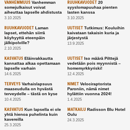
VANHEMMUUS
Vanhemman
RUUHKAVUODET
20
somejulkaisut voivat
syyslomapuuhaa pienten
aiheuttaa lapselle ahdistusta
lasten kanssa
3.10.2025
3.10.2025
RUUHKAVUODET
Laman
UUTISET
Tutkimus: Kouluihin
lapset, ettehän siirrä
kaivataan takaisin kuria ja
köyhyyttä eteenpäin
järjestystä
jälkipolville?
13.9.2025
2.10.2025
KASVATUS
Eläinrakkautta
UUTISET
Iso määrä Pilttejä
kannattaa alkaa opettamaan
vedetään pois myynnistä –
lapselle varhain
homemyrkkyriski!
14.6.2025
12.4.2025
TERVEYS
Varhaislapsuus
NIMET
Velociraptorista
maaseudulla on hyvästä
Paroniin, nämä nimet
terveydelle – tästä on kyse
hylättiin vuonna 2024!
10.4.2025
1.4.2025
KASVATUS
Kun lapsella ei ole
MATKAILU
Radisson Blu Hotel
yhtä hienoa puhelinta kuin
Oulu
kavereilla
24.3.2025
25.3.2025