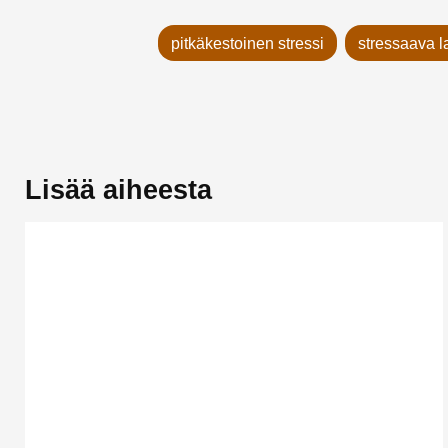
pitkäkestoinen stressi
stressaava l
Lisää aiheesta