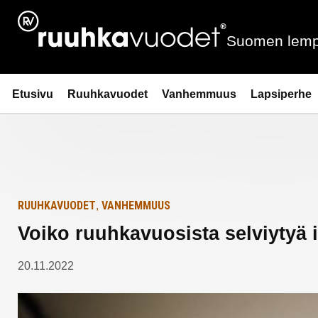
Siirry
Etusivulle
sisältöön
Suomen lemp
Ruuhkavuodet.fi
Etusivu
Ruuhkavuodet
Vanhemmuus
Lapsiperhe
RUUHKAVUODET
VANHEMMUUS
,
Voiko ruuhkavuosista selviytyä 
20.11.2022