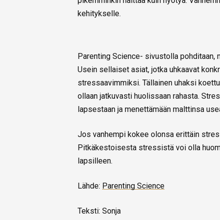
pikemminkin haittaa kuin hyötyä. Vanhemm
kehitykselle.
Parenting Science- sivustolla pohditaan, 
Usein sellaiset asiat, jotka uhkaavat kon
stressaavimmiksi. Tällainen uhaksi koettu 
ollaan jatkuvasti huolissaan rahasta. St
lapsestaan ja menettämään malttinsa us
Jos vanhempi kokee olonsa erittäin stres
Pitkäkestoisesta stressistä voi olla huo
lapsilleen.
Lähde:
Parenting Science
Teksti: Sonja