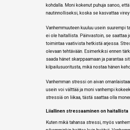
kohdalla. Moni kokenut puhuja sanoo, ett
nautinnolliseksi, koska se kasvattaa virey
Vanhemmuuteen kuuluu usein suurempi tai p
ei ole haitallista. Päinvastoin, se saatt
toimintaa vaativista hetkistä arjessa. St
olevaan tehtävään. Esimerkiksi ennen tärk
saada hänet skarppaamaan ja parantaa site
kilpailusuoritusta, mikä nostaa hänen keho
Vanhemman stressi on aivan omanlaistaan 
usein voi välttää ja moni vanhempi kokee
stressiä on liikaa, tästä saattaa olla mone
Liiallinen stressaaminen on haitallista
Kuten mikä tahansa stressi, myös vanhemmuu