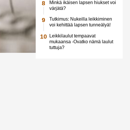
Minkä ikäisen lapsen hiukset voi
värjätä?
Tutkimus: Nukeilla leikkiminen
voi kehittää lapsen tunneälyä!
Leikkilaulut tempaavat
mukaansa -Ovatko nämä laulut
tuttuja?