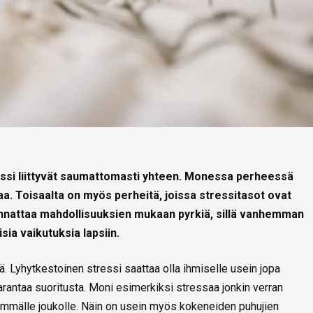
essi liittyvät saumattomasti yhteen. Monessa perheessä
aa. Toisaalta on myös perheitä, joissa stressitasot ovat
nattaa mahdollisuuksien mukaan pyrkiä, sillä vanhemman
isia vaikutuksia lapsiin.
. Lyhytkestoinen stressi saattaa olla ihmiselle usein jopa
 parantaa suoritusta. Moni esimerkiksi stressaa jonkin verran
emmälle joukolle. Näin on usein myös kokeneiden puhujien