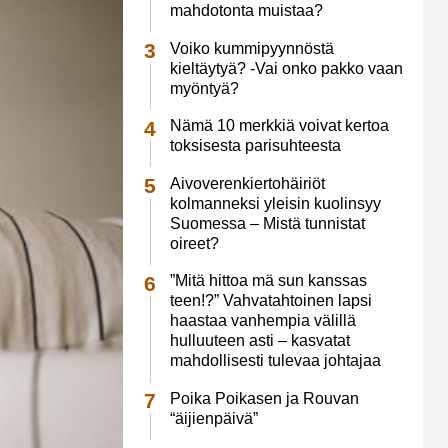
mahdotonta muistaa?
Voiko kummipyynnöstä
kieltäytyä? -Vai onko pakko vaan
myöntyä?
Nämä 10 merkkiä voivat kertoa
toksisesta parisuhteesta
Aivoverenkiertohäiriöt
kolmanneksi yleisin kuolinsyy
Suomessa – Mistä tunnistat
oireet?
”Mitä hittoa mä sun kanssas
teen!?” Vahvatahtoinen lapsi
haastaa vanhempia välillä
hulluuteen asti – kasvatat
mahdollisesti tulevaa johtajaa
Poika Poikasen ja Rouvan
“äijienpäivä”