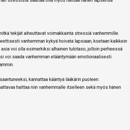
an stressistä saattaa olla myös haittaa hänen lapsensa
mitkä tekijät aiheuttavat voimakkainta stressiä vanhemmille.
kreettisesti vanhemman kykyä hoivata lapsiaan, koetaan kaikkein
asia voi olla esimerkiksi alhainen tulotaso, jolloin perheessä
ressi voi saada vanhemman etääntymään emotionaalisesti
eammin.
saantuneeksi, kannattaa kääntyä lääkärin puoleen.
mattavaa haittaa niin vanhemmalle itselleen sekä myös hänen