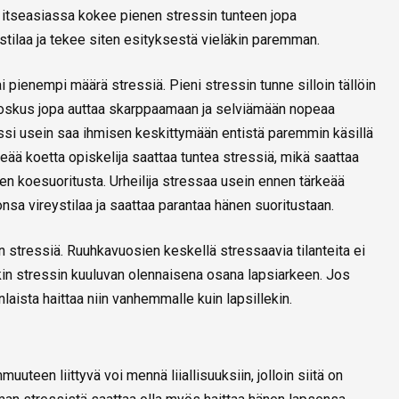
ä itseasiassa kokee pienen stressin tunteen jopa
stilaa ja tekee siten esityksestä vieläkin paremman.
ienempi määrä stressiä. Pieni stressin tunne silloin tällöin
aa joskus jopa auttaa skarppaamaan ja selviämään nopeaa
ressi usein saa ihmisen keskittymään entistä paremmin käsillä
eää koetta opiskelija saattaa tuntea stressiä, mikä saattaa
n koesuoritusta. Urheilija stressaa usein ennen tärkeää
nsa vireystilaa ja saattaa parantaa hänen suoritustaan.
stressiä. Ruuhkavuosien keskellä stressaavia tilanteita ei
kin stressin kuuluvan olennaisena osana lapsiarkeen. Jos
nlaista haittaa niin vanhemmalle kuin lapsillekin.
teen liittyvä voi mennä liiallisuuksiin, jolloin siitä on