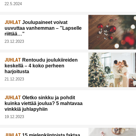
22.5.2024
JUHLAT
Joulupaineet voivat
uuvuttaa vanhemman – ”Lapselle
riittää…”
23.12.2023
JUHLAT
Rentoudu joulukiireiden
keskellä – 4 koko perheen
harjoitusta
21.12.2023
JUHLAT
Oletko sinkku ja pohdit
kuinka viettää joulua? 5 mahtavaa
vinkkiä juhlapyhiin
19.12.2023
JUHLAT
15 mielenkiintoista faktaa