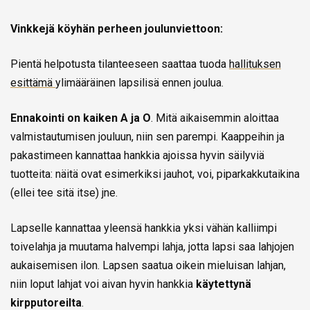
Vinkkejä köyhän perheen joulunviettoon:
Pientä helpotusta tilanteeseen saattaa tuoda
hallituksen
esittämä
ylimääräinen lapsilisä ennen joulua.
Ennakointi on kaiken A ja O
. Mitä aikaisemmin aloittaa
valmistautumisen jouluun, niin sen parempi. Kaappeihin ja
pakastimeen kannattaa hankkia ajoissa hyvin säilyviä
tuotteita: näitä ovat esimerkiksi jauhot, voi, piparkakkutaikina
(ellei tee sitä itse) jne.
Lapselle kannattaa yleensä hankkia yksi vähän kalliimpi
toivelahja ja muutama halvempi lahja, jotta lapsi saa lahjojen
aukaisemisen ilon. Lapsen saatua oikein mieluisan lahjan,
niin loput lahjat voi aivan hyvin hankkia
käytettynä
kirpputoreilta
.