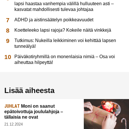
lapsi haastaa vanhempia välillä hulluuteen asti –
kasvatat mahdollisesti tulevaa johtajaa
ADHD ja aistinsäätelyn poikkeavuudet
Koetteleeko lapsi rajoja? Kokeile näitä vinkkejä
Tutkimus: Nukeilla leikkiminen voi kehittää lapsen
tunneälyä!
Päiväkotiryhmillä on monenlaisia nimiä – Osa voi
aiheuttaa hilpeyttä!
Lisää aiheesta
JUHLAT
Moni on saanut
epätoivottuja joululahjoja –
tällaisia ne ovat
21.12.2024