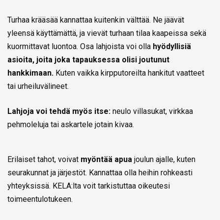
Turhaa krääsää kannattaa kuitenkin välttää. Ne jäävät
yleensä käyttämättä, ja vievät turhaan tilaa kaapeissa sekä
kuormittavat luontoa. Osa lahjoista voi olla
hyödyllisiä
asioita, joita joka tapauksessa olisi joutunut
hankkimaan.
Kuten vaikka kirpputoreilta hankitut vaatteet
tai urheiluvälineet.
Lahjoja voi tehdä myös itse:
neulo villasukat, virkkaa
pehmoleluja tai askartele jotain kivaa.
Erilaiset tahot, voivat
myöntää apua
joulun ajalle, kuten
seurakunnat ja järjestöt. Kannattaa olla heihin rohkeasti
yhteyksissä. KELA:lta voit tarkistuttaa oikeutesi
toimeentulotukeen.