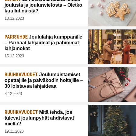
joulusta ja joulunvietosta – Oletko
kuullut näistä?
18.12.2023
PARISUHDE
Joululahja kumppanille
– Parhaat lahjaideat ja pahimmat
lahjamokat
15.12.2023
RUUHKAVUODET
Joulumuistamiset
opettajille ja päiväkodin hoitajille –
30 loistavaa lahjaideaa
8.12.2023
RUUHKAVUODET
Mitä tehdä, jos
tulevat joulunpyhät ahdistavat
mieltä?
19.11.2023