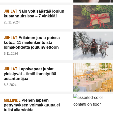
JUHLAT
Näin voit säästää joulun
kustannuksissa – 7 vinkkiä!
25.11.2024
JUHLAT
Erilainen joulu poissa
kotoa- 11 mielenkiintoista
lomakohdetta joulunviettoon
6.11.2024
JUHLAT
Lapsivapaat juhlat
yleistyvät – ilmiö ihmetyttää
asiantuntijaa
8.8.2024
MIELIPIDE
Pienen lapsen
pettymyksen voimakkuutta ei
tulisi aliarvioida