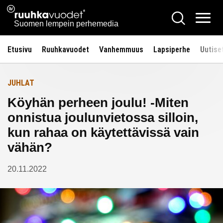
Siirry
Ruuhkavuodet.fi
Hae
Etusivulle
sisältöön
Vali
Suomen lempein perhemedia
Etusivu
Ruuhkavuodet
Vanhemmuus
Lapsiperhe
Uutise
JUHLAT
Köyhän perheen joulu! -Miten
onnistua joulunvietossa silloin,
kun rahaa on käytettävissä vain
vähän?
20.11.2022