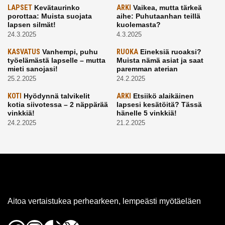
LAPSET
Kevätaurinko
ARKI
Vaikea, mutta tärkeä
porottaa: Muista suojata
aihe: Puhutaanhan teillä
lapsen silmät!
kuolemasta?
24.3.2025
4.3.2025
KASVATUS
Vanhempi, puhu
RUOKA
Eineksiä ruoaksi?
työelämästä lapselle – mutta
Muista nämä asiat ja saat
mieti sanojasi!
paremman aterian
25.2.2025
24.2.2025
KOTI
Hyödynnä talvikelit
ARKI
Etsiikö alaikäinen
kotia siivotessa – 2 näppärää
lapsesi kesätöitä? Tässä
vinkkiä!
hänelle 5 vinkkiä!
24.2.2025
21.2.2025
Aitoa vertaistukea perhearkeen, lempeästi myötäeläen