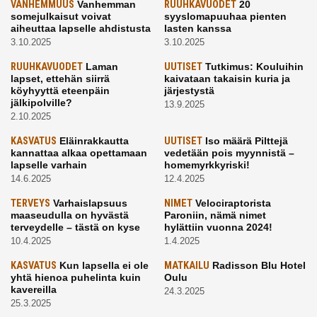
VANHEMMUUS
Vanhemman
RUUHKAVUODET
20
somejulkaisut voivat
syyslomapuuhaa pienten
aiheuttaa lapselle ahdistusta
lasten kanssa
3.10.2025
3.10.2025
RUUHKAVUODET
Laman
UUTISET
Tutkimus: Kouluihin
lapset, ettehän siirrä
kaivataan takaisin kuria ja
köyhyyttä eteenpäin
järjestystä
jälkipolville?
13.9.2025
2.10.2025
KASVATUS
Eläinrakkautta
UUTISET
Iso määrä Pilttejä
kannattaa alkaa opettamaan
vedetään pois myynnistä –
lapselle varhain
homemyrkkyriski!
14.6.2025
12.4.2025
TERVEYS
Varhaislapsuus
NIMET
Velociraptorista
maaseudulla on hyvästä
Paroniin, nämä nimet
terveydelle – tästä on kyse
hylättiin vuonna 2024!
10.4.2025
1.4.2025
KASVATUS
Kun lapsella ei ole
MATKAILU
Radisson Blu Hotel
yhtä hienoa puhelinta kuin
Oulu
kavereilla
24.3.2025
25.3.2025