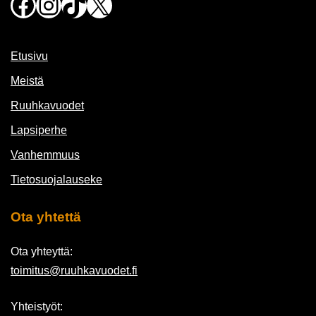
Facebook
Instagram
TikTok
X
Etusivu
Meistä
Ruuhkavuodet
Lapsiperhe
Vanhemmuus
Tietosuojalauseke
Ota yhtettä
Ota yhteyttä:
toimitus@ruuhkavuodet.fi
Yhteistyöt: