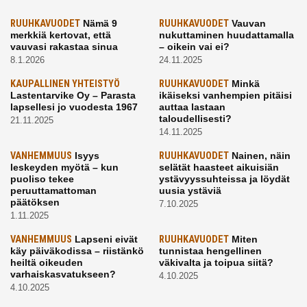
RUUHKAVUODET
Nämä 9
RUUHKAVUODET
Vauvan
merkkiä kertovat, että
nukuttaminen huudattamalla
vauvasi rakastaa sinua
– oikein vai ei?
8.1.2026
24.11.2025
KAUPALLINEN YHTEISTYÖ
RUUHKAVUODET
Minkä
Lastentarvike Oy – Parasta
ikäiseksi vanhempien pitäisi
lapsellesi jo vuodesta 1967
auttaa lastaan
taloudellisesti?
21.11.2025
14.11.2025
VANHEMMUUS
Isyys
RUUHKAVUODET
Nainen, näin
leskeyden myötä – kun
selätät haasteet aikuisiän
puoliso tekee
ystävyyssuhteissa ja löydät
peruuttamattoman
uusia ystäviä
päätöksen
7.10.2025
1.11.2025
VANHEMMUUS
Lapseni eivät
RUUHKAVUODET
Miten
käy päiväkodissa – riistänkö
tunnistaa hengellinen
heiltä oikeuden
väkivalta ja toipua siitä?
varhaiskasvatukseen?
4.10.2025
4.10.2025