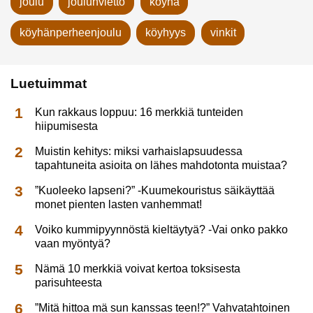
joulu
joulunvietto
köyhä
köyhänperheenjoulu
köyhyys
vinkit
Luetuimmat
Kun rakkaus loppuu: 16 merkkiä tunteiden
hiipumisesta
Muistin kehitys: miksi varhaislapsuudessa
tapahtuneita asioita on lähes mahdotonta muistaa?
”Kuoleeko lapseni?” -Kuumekouristus säikäyttää
monet pienten lasten vanhemmat!
Voiko kummipyynnöstä kieltäytyä? -Vai onko pakko
vaan myöntyä?
Nämä 10 merkkiä voivat kertoa toksisesta
parisuhteesta
”Mitä hittoa mä sun kanssas teen!?” Vahvatahtoinen