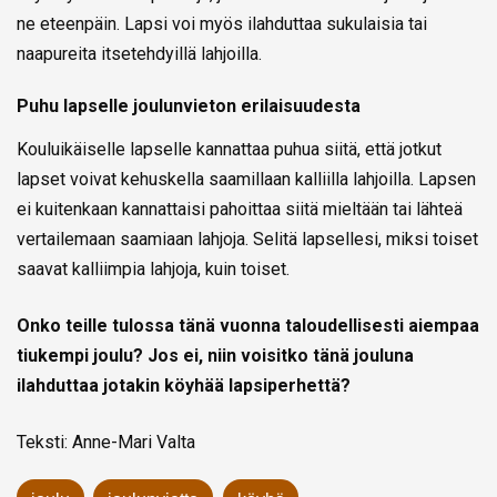
ne eteenpäin. Lapsi voi myös ilahduttaa sukulaisia tai
naapureita itsetehdyillä lahjoilla.
Puhu lapselle joulunvieton erilaisuudesta
Kouluikäiselle lapselle kannattaa puhua siitä, että jotkut
lapset voivat kehuskella saamillaan kalliilla lahjoilla. Lapsen
ei kuitenkaan kannattaisi pahoittaa siitä mieltään tai lähteä
vertailemaan saamiaan lahjoja. Selitä lapsellesi, miksi toiset
saavat kalliimpia lahjoja, kuin toiset.
Onko teille tulossa tänä vuonna taloudellisesti aiempaa
tiukempi joulu? Jos ei, niin voisitko tänä jouluna
ilahduttaa jotakin köyhää lapsiperhettä?
Teksti: Anne-Mari Valta