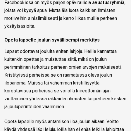
Facebookissa on myös paljon epävirallisia
avustusryhmiä
,
joista voi kysyä apua. Mutta älä luota kaikkien ihmisten
motiiveihin sinisilmäisesti ja kerro liikaa muille perheen
yksityisasioita.
Opeta lapselle joulun syvällisempi merkitys
Lapset odottavat joululta eniten lahjoja. Heille kannattaa
kuitenkin opettaa ja muistuttaa siitä, mikä on joulun
perimmäinen tarkoitus perheen omien arvojen mukaisesti.
Kristityissä perheissä se on raamatussa oleva joulun
ilosanoma. Muissa tai vähemmän kristillisyyttä
korostavissa perheissä se voi olla kiireettömän ajan
viettäminen yhdessä rakkaiden ihmisten tai perheen kesken
ja jouluperinteiden vaaliminen.
Opeta lapselle myös antamisen iloa joulun aikaan. Voitte
käydä yhdessä läpi leluja, joilla hän ei enää leiki ja lahjoittaa