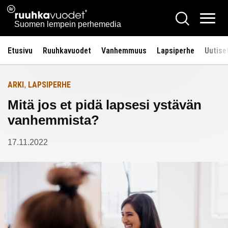
Siirry
Ruuhkavuodet.fi
Hae
Etusivulle
sisältöön
Vali
Suomen lempein perhemedia
Etusivu
Ruuhkavuodet
Vanhemmuus
Lapsiperhe
Uutise
ARKI
LAPSIPERHE
,
Mitä jos et pidä lapsesi ystävän
vanhemmista?
17.11.2022