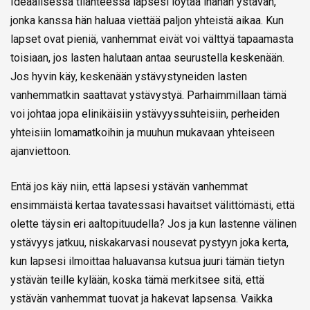
Ideaalisessa tilanteessa lapsesi löytää ihanan ystävän,
jonka kanssa hän haluaa viettää paljon yhteistä aikaa. Kun
lapset ovat pieniä, vanhemmat eivät voi välttyä tapaamasta
toisiaan, jos lasten halutaan antaa seurustella keskenään.
Jos hyvin käy, keskenään ystävystyneiden lasten
vanhemmatkin saattavat ystävystyä. Parhaimmillaan tämä
voi johtaa jopa elinikäisiin ystävyyssuhteisiin, perheiden
yhteisiin lomamatkoihin ja muuhun mukavaan yhteiseen
ajanviettoon.
Entä jos käy niin, että lapsesi ystävän vanhemmat
ensimmäistä kertaa tavatessasi havaitset välittömästi, että
olette täysin eri aaltopituudella? Jos ja kun lastenne välinen
ystävyys jatkuu, niskakarvasi nousevat pystyyn joka kerta,
kun lapsesi ilmoittaa haluavansa kutsua juuri tämän tietyn
ystävän teille kylään, koska tämä merkitsee sitä, että
ystävän vanhemmat tuovat ja hakevat lapsensa. Vaikka