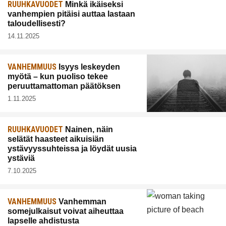
RUUHKAVUODET
Minkä ikäiseksi
vanhempien pitäisi auttaa lastaan
taloudellisesti?
14.11.2025
VANHEMMUUS
Isyys leskeyden
myötä – kun puoliso tekee
peruuttamattoman päätöksen
1.11.2025
RUUHKAVUODET
Nainen, näin
selätät haasteet aikuisiän
ystävyyssuhteissa ja löydät uusia
ystäviä
7.10.2025
VANHEMMUUS
Vanhemman
somejulkaisut voivat aiheuttaa
lapselle ahdistusta