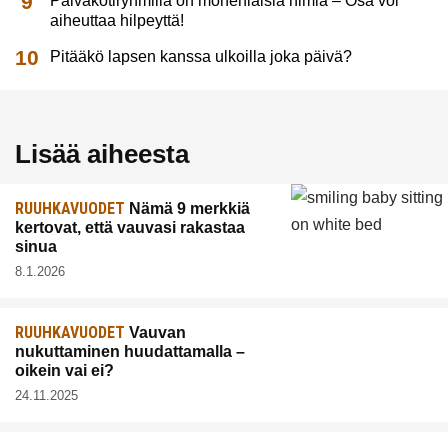
Päiväkotiryhmillä on monenlaisia nimiä – Osa voi
aiheuttaa hilpeyttä!
Pitääkö lapsen kanssa ulkoilla joka päivä?
Lisää aiheesta
RUUHKAVUODET
Nämä 9 merkkiä
kertovat, että vauvasi rakastaa
sinua
8.1.2026
RUUHKAVUODET
Vauvan
nukuttaminen huudattamalla –
oikein vai ei?
24.11.2025