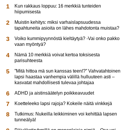
Kun rakkaus loppuu: 16 merkkiä tunteiden
hiipumisesta
Muistin kehitys: miksi varhaislapsuudessa
tapahtuneita asioita on lähes mahdotonta muistaa?
Voiko kummipyynnöstä kieltäytyä? -Vai onko pakko
vaan myöntyä?
Nämä 10 merkkiä voivat kertoa toksisesta
parisuhteesta
”Mitä hittoa mä sun kanssas teen!?” Vahvatahtoinen
lapsi haastaa vanhempia välillä hulluuteen asti –
kasvatat mahdollisesti tulevaa johtajaa
ADHD ja aistinsäätelyn poikkeavuudet
Koetteleeko lapsi rajoja? Kokeile näitä vinkkejä
Tutkimus: Nukeilla leikkiminen voi kehittää lapsen
tunneälyä!