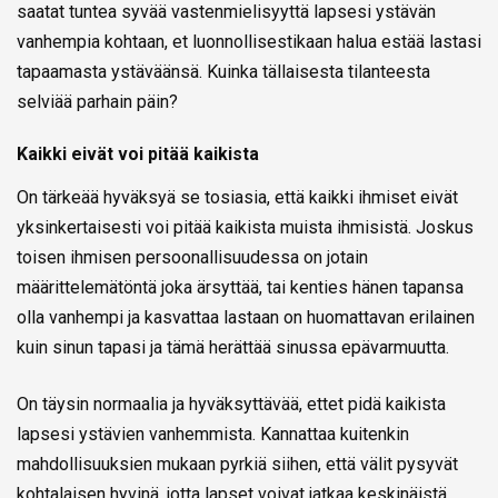
saatat tuntea syvää vastenmielisyyttä lapsesi ystävän
vanhempia kohtaan, et luonnollisestikaan halua estää lastasi
tapaamasta ystäväänsä. Kuinka tällaisesta tilanteesta
selviää parhain päin?
Kaikki eivät voi pitää kaikista
On tärkeää hyväksyä se tosiasia, että kaikki ihmiset eivät
yksinkertaisesti voi pitää kaikista muista ihmisistä. Joskus
toisen ihmisen persoonallisuudessa on jotain
määrittelemätöntä joka ärsyttää, tai kenties hänen tapansa
olla vanhempi ja kasvattaa lastaan on huomattavan erilainen
kuin sinun tapasi ja tämä herättää sinussa epävarmuutta.
On täysin normaalia ja hyväksyttävää, ettet pidä kaikista
lapsesi ystävien vanhemmista. Kannattaa kuitenkin
mahdollisuuksien mukaan pyrkiä siihen, että välit pysyvät
kohtalaisen hyvinä, jotta lapset voivat jatkaa keskinäistä