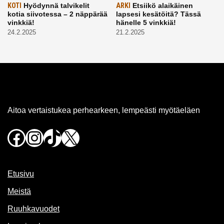
KOTI
Hyödynnä talvikelit
ARKI
Etsiikö alaikäinen
kotia siivotessa – 2 näppärää
lapsesi kesätöitä? Tässä
vinkkiä!
hänelle 5 vinkkiä!
24.2.2025
21.2.2025
Aitoa vertaistukea perhearkeen, lempeästi myötäeläen
Facebook
Instagram
TikTok
X
Etusivu
Meistä
Ruuhkavuodet