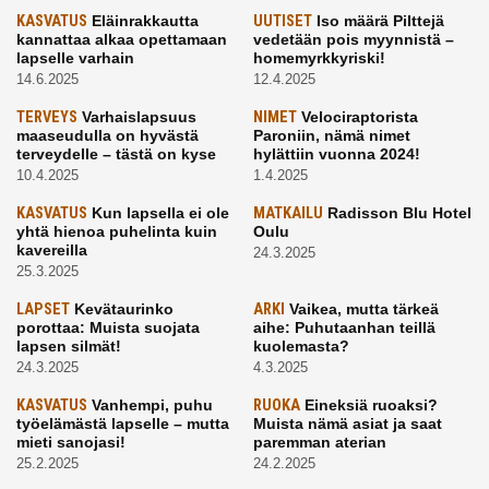
KASVATUS
Eläinrakkautta
UUTISET
Iso määrä Pilttejä
kannattaa alkaa opettamaan
vedetään pois myynnistä –
lapselle varhain
homemyrkkyriski!
14.6.2025
12.4.2025
TERVEYS
Varhaislapsuus
NIMET
Velociraptorista
maaseudulla on hyvästä
Paroniin, nämä nimet
terveydelle – tästä on kyse
hylättiin vuonna 2024!
10.4.2025
1.4.2025
KASVATUS
Kun lapsella ei ole
MATKAILU
Radisson Blu Hotel
yhtä hienoa puhelinta kuin
Oulu
kavereilla
24.3.2025
25.3.2025
LAPSET
Kevätaurinko
ARKI
Vaikea, mutta tärkeä
porottaa: Muista suojata
aihe: Puhutaanhan teillä
lapsen silmät!
kuolemasta?
24.3.2025
4.3.2025
KASVATUS
Vanhempi, puhu
RUOKA
Eineksiä ruoaksi?
työelämästä lapselle – mutta
Muista nämä asiat ja saat
mieti sanojasi!
paremman aterian
25.2.2025
24.2.2025