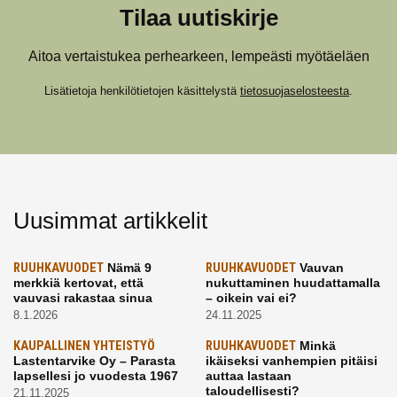
Tilaa uutiskirje
Aitoa vertaistukea perhearkeen, lempeästi myötäeläen
Lisätietoja henkilötietojen käsittelystä
tietosuojaselosteesta
.
Uusimmat artikkelit
RUUHKAVUODET
Nämä 9
RUUHKAVUODET
Vauvan
merkkiä kertovat, että
nukuttaminen huudattamalla
vauvasi rakastaa sinua
– oikein vai ei?
8.1.2026
24.11.2025
KAUPALLINEN YHTEISTYÖ
RUUHKAVUODET
Minkä
Lastentarvike Oy – Parasta
ikäiseksi vanhempien pitäisi
lapsellesi jo vuodesta 1967
auttaa lastaan
taloudellisesti?
21.11.2025