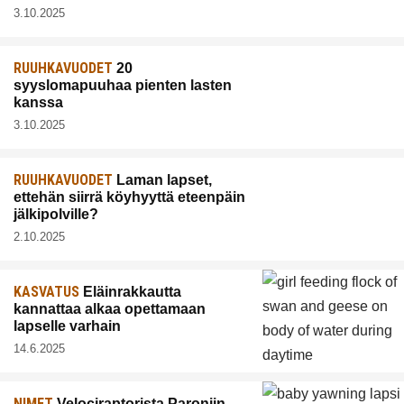
3.10.2025
RUUHKAVUODET
20
syyslomapuuhaa pienten lasten
kanssa
3.10.2025
RUUHKAVUODET
Laman lapset,
ettehän siirrä köyhyyttä eteenpäin
jälkipolville?
2.10.2025
KASVATUS
Eläinrakkautta
kannattaa alkaa opettamaan
lapselle varhain
14.6.2025
NIMET
Velociraptorista Paroniin,