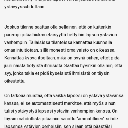
ystävyyssuhdettaan.
Joskus tilanne saattaa olla sellainen, että on kuitenkin
parempi pitää hiukan etäisyyttä tiettyihin lapsen ystävien
vanhempiin. Tällaisissa tilanteissa kannattaa kuunnella
omaa intuitiotaan, sillä monesti oma vaisto on oikeassa.
Kannattaa kysyä itseltään, mikä on syynä siihen, ettet pidä
juuri näistä tietyistä ihmisistä. Saattaa hyvinkin olla niin, että
syy, jonka takia et pidä kyseisistä ihmisistä on täysin
oikeutettu.
On tärkeää muistaa, että vaikka lapsesi on ystävä ystävänsä
kanssa, ei se automaattisesti merkitse, että myös sinun
tulisi ystävystyä lapsesi ystävän vanhempien kanssa. On
täysin mahdollista pitää niin sanottu “ammatillinen” suhde
lapsensa ystävien perheisiin, sen sijaan että päästäisi