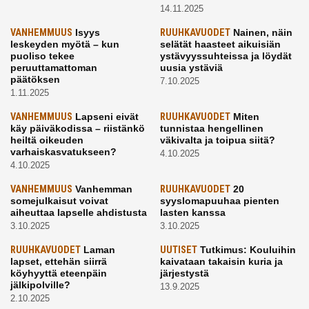
14.11.2025
VANHEMMUUS
Isyys
RUUHKAVUODET
Nainen, näin
leskeyden myötä – kun
selätät haasteet aikuisiän
puoliso tekee
ystävyyssuhteissa ja löydät
peruuttamattoman
uusia ystäviä
päätöksen
7.10.2025
1.11.2025
VANHEMMUUS
Lapseni eivät
RUUHKAVUODET
Miten
käy päiväkodissa – riistänkö
tunnistaa hengellinen
heiltä oikeuden
väkivalta ja toipua siitä?
varhaiskasvatukseen?
4.10.2025
4.10.2025
VANHEMMUUS
Vanhemman
RUUHKAVUODET
20
somejulkaisut voivat
syyslomapuuhaa pienten
aiheuttaa lapselle ahdistusta
lasten kanssa
3.10.2025
3.10.2025
RUUHKAVUODET
Laman
UUTISET
Tutkimus: Kouluihin
lapset, ettehän siirrä
kaivataan takaisin kuria ja
köyhyyttä eteenpäin
järjestystä
jälkipolville?
13.9.2025
2.10.2025