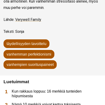
olla armollinen. Kun vanhemman stressitaso alenee, myös
muu perhe voi paremmin.
Lähde:
Verywell Family
Teksti: Sonja
täydellisyyden tavoittelu
vanhemman perfektionismi
vanhempien suorituspaineet
Luetuimmat
Kun rakkaus loppuu: 16 merkkiä tunteiden
hiipumisesta
Nämä 10 merkkiä voivat kertoa toksisesta