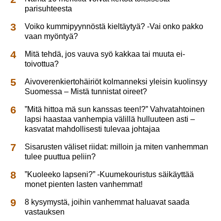
parisuhteesta
Voiko kummipyynnöstä kieltäytyä? -Vai onko pakko
vaan myöntyä?
Mitä tehdä, jos vauva syö kakkaa tai muuta ei-
toivottua?
Aivoverenkiertohäiriöt kolmanneksi yleisin kuolinsyy
Suomessa – Mistä tunnistat oireet?
”Mitä hittoa mä sun kanssas teen!?” Vahvatahtoinen
lapsi haastaa vanhempia välillä hulluuteen asti –
kasvatat mahdollisesti tulevaa johtajaa
Sisarusten väliset riidat: milloin ja miten vanhemman
tulee puuttua peliin?
”Kuoleeko lapseni?” -Kuumekouristus säikäyttää
monet pienten lasten vanhemmat!
8 kysymystä, joihin vanhemmat haluavat saada
vastauksen