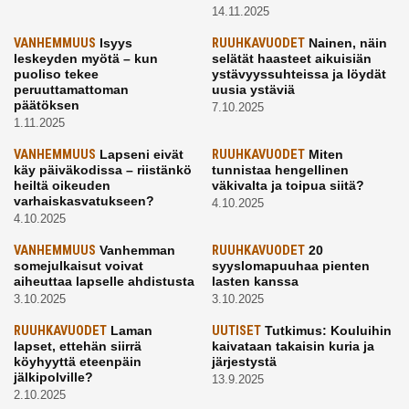
14.11.2025
VANHEMMUUS
Isyys
RUUHKAVUODET
Nainen, näin
leskeyden myötä – kun
selätät haasteet aikuisiän
puoliso tekee
ystävyyssuhteissa ja löydät
peruuttamattoman
uusia ystäviä
päätöksen
7.10.2025
1.11.2025
VANHEMMUUS
Lapseni eivät
RUUHKAVUODET
Miten
käy päiväkodissa – riistänkö
tunnistaa hengellinen
heiltä oikeuden
väkivalta ja toipua siitä?
varhaiskasvatukseen?
4.10.2025
4.10.2025
VANHEMMUUS
Vanhemman
RUUHKAVUODET
20
somejulkaisut voivat
syyslomapuuhaa pienten
aiheuttaa lapselle ahdistusta
lasten kanssa
3.10.2025
3.10.2025
RUUHKAVUODET
Laman
UUTISET
Tutkimus: Kouluihin
lapset, ettehän siirrä
kaivataan takaisin kuria ja
köyhyyttä eteenpäin
järjestystä
jälkipolville?
13.9.2025
2.10.2025