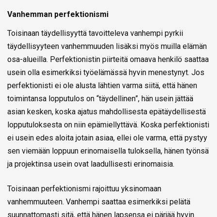
Vanhemman perfektionismi
Toisinaan täydellisyyttä tavoitteleva vanhempi pyrkii
täydellisyyteen vanhemmuuden lisäksi myös muilla elämän
osa-alueilla. Perfektionistin piirteitä omaava henkilö saattaa
usein olla esimerkiksi työelämässä hyvin menestynyt. Jos
perfektionisti ei ole alusta lähtien varma siitä, että hänen
toimintansa lopputulos on “täydellinen”, hän usein jättää
asian kesken, koska ajatus mahdollisesta epätäydellisestä
lopputuloksesta on niin epämiellyttävä. Koska perfektionisti
ei usein edes aloita jotain asiaa, ellei ole varma, että pystyy
sen viemään loppuun erinomaisella tuloksella, hänen työnsä
ja projektinsa usein ovat laadullisesti erinomaisia.
Toisinaan perfektionismi rajoittuu yksinomaan
vanhemmuuteen. Vanhempi saattaa esimerkiksi pelätä
suunnattomasti sitä, että hänen lapsensa ei pärjää hyvin