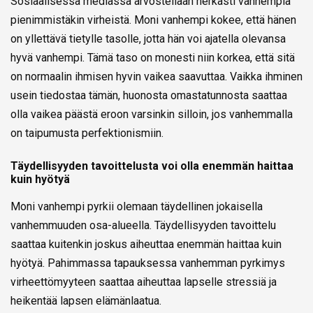
Sosiaalisessa mediassa arvostellaan herkästi vanhempia
pienimmistäkin virheistä. Moni vanhempi kokee, että hänen
on yllettävä tietylle tasolle, jotta hän voi ajatella olevansa
hyvä vanhempi. Tämä taso on monesti niin korkea, että sitä
on normaalin ihmisen hyvin vaikea saavuttaa. Vaikka ihminen
usein tiedostaa tämän, huonosta omastatunnosta saattaa
olla vaikea päästä eroon varsinkin silloin, jos vanhemmalla
on taipumusta perfektionismiin.
Täydellisyyden tavoittelusta voi olla enemmän haittaa
kuin hyötyä
Moni vanhempi pyrkii olemaan täydellinen jokaisella
vanhemmuuden osa-alueella. Täydellisyyden tavoittelu
saattaa kuitenkin joskus aiheuttaa enemmän haittaa kuin
hyötyä. Pahimmassa tapauksessa vanhemman pyrkimys
virheettömyyteen saattaa aiheuttaa lapselle stressiä ja
heikentää lapsen elämänlaatua.