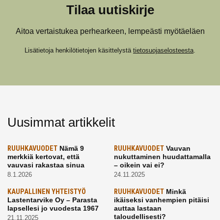
Tilaa uutiskirje
Aitoa vertaistukea perhearkeen, lempeästi myötäeläen
Lisätietoja henkilötietojen käsittelystä
tietosuojaselosteesta
.
Uusimmat artikkelit
RUUHKAVUODET
Nämä 9
RUUHKAVUODET
Vauvan
merkkiä kertovat, että
nukuttaminen huudattamalla
vauvasi rakastaa sinua
– oikein vai ei?
8.1.2026
24.11.2025
KAUPALLINEN YHTEISTYÖ
RUUHKAVUODET
Minkä
Lastentarvike Oy – Parasta
ikäiseksi vanhempien pitäisi
lapsellesi jo vuodesta 1967
auttaa lastaan
taloudellisesti?
21.11.2025