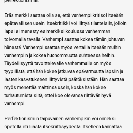
perfektionismiin.
Eräs merkki saattaa olla se, että vanhempi kritisoi itseään
epätavallisen usein. Itsekritiikki voi liittyä tilanteisiin, jolloin
lapsi ei menesty esimerkiksi koulussa vanhemman
toivomalla tavalla. Vanhempi saattaa kokea tämän johtuvan
hänestä. Vanhempi saattaa myös vertailla itseään muihin
vanhempiin ja kokea huonommuutta suhteessa heihin.
Täydellisyyttä tavoittelevalle vanhemmalle on myös
tyypillistä, että hän kokee jatkuvaa epävarmuutta lapsiin ja
lasten kasvatukseen liittyvistä päätöksistään. Hän saattaa
myös menettää malttinsa usein, koska hän kokee
turhautumista siitä, ettei koe olevansa riittävän hyvä
vanhempi.
Perfektionismiin taipuvainen vanhempikin voi onneksi
opetella irti liiasta itsekriittisyydestä. Itselleen kannattaa