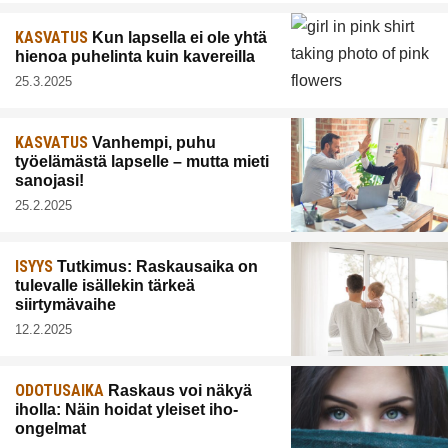
KASVATUS
Kun lapsella ei ole yhtä
hienoa puhelinta kuin kavereilla
25.3.2025
KASVATUS
Vanhempi, puhu
työelämästä lapselle – mutta mieti
sanojasi!
25.2.2025
ISYYS
Tutkimus: Raskausaika on
tulevalle isällekin tärkeä
siirtymävaihe
12.2.2025
ODOTUSAIKA
Raskaus voi näkyä
iholla: Näin hoidat yleiset iho-
ongelmat