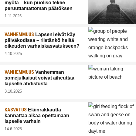
myötä – kun puoliso tekee
peruuttamattoman päätöksen
1.11.2025
VANHEMMUUS
Lapseni eivät käy
päiväkodissa – riistänkö heiltä
oikeuden varhaiskasvatukseen?
4.10.2025
VANHEMMUUS
Vanhemman
somejulkaisut voivat aiheuttaa
lapselle ahdistusta
3.10.2025
KASVATUS
Eläinrakkautta
kannattaa alkaa opettamaan
lapselle varhain
14.6.2025