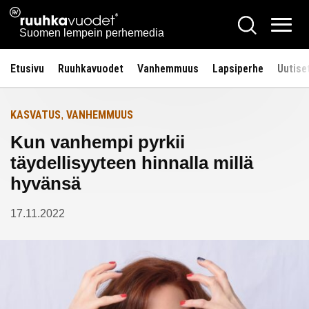
Siirry
Ruuhkavuodet.fi
Hae
Etusivulle
sisältöön
Vali
Suomen lempein perhemedia
Etusivu
Ruuhkavuodet
Vanhemmuus
Lapsiperhe
Uutise
KASVATUS
VANHEMMUUS
,
Kun vanhempi pyrkii
täydellisyyteen hinnalla millä
hyvänsä
17.11.2022