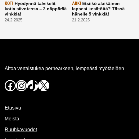
KOTI
Hyödynnä talvikelit
ARKI
Etsiikö alaikäinen
kotia siivotessa – 2 näppärää
lapsesi kesätöitä? Tässä
vinkkiä!
hänelle 5 vinkkiä!
24.2.2025
21.2.2025
Aitoa vertaistukea perhearkeen, lempeästi myötäeläen
Facebook
Instagram
TikTok
X
Etusivu
Meistä
Ruuhkavuodet