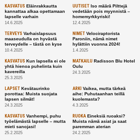
KASVATUS
Eläinrakkautta
UUTISET
Iso määrä Pilttejä
kannattaa alkaa opettamaan
vedetään pois myynnistä –
lapselle varhain
homemyrkkyriski!
14.6.2025
12.4.2025
TERVEYS
Varhaislapsuus
NIMET
Velociraptorista
maaseudulla on hyvästä
Paroniin, nämä nimet
terveydelle – tästä on kyse
hylättiin vuonna 2024!
10.4.2025
1.4.2025
KASVATUS
Kun lapsella ei ole
MATKAILU
Radisson Blu Hotel
yhtä hienoa puhelinta kuin
Oulu
kavereilla
24.3.2025
25.3.2025
LAPSET
Kevätaurinko
ARKI
Vaikea, mutta tärkeä
porottaa: Muista suojata
aihe: Puhutaanhan teillä
lapsen silmät!
kuolemasta?
24.3.2025
4.3.2025
KASVATUS
Vanhempi, puhu
RUOKA
Eineksiä ruoaksi?
työelämästä lapselle – mutta
Muista nämä asiat ja saat
mieti sanojasi!
paremman aterian
25.2.2025
24.2.2025