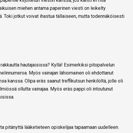
paperille kirjoitetun viestin kanssa, jos kantti ei riitä
aikuisen miehen antama paperinen viesti on leikelty
. Toki jotkut voivat ihastua tällaiseen, mutta todennäköisesti
ä rakkautta hautajaisissa? Kyllä! Esimerkiksi pitopalvelun
puhelinnumeroa. Myös vainajan lähiomainen oli ehdottanut
a kanssa. Olipa eräs saanut treffikutsun henkilöltä, jolle oli
iössä ollutta vainajaa. Myös eräs pappi oli intoutunut
isissa.
lta pitänyttä lääketieteen opiskelijaa tapaamaan uudelleen.