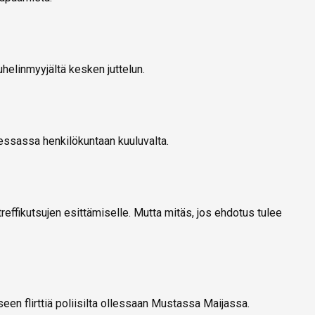
helinmyyjältä kesken juttelun.
vessassa henkilökuntaan kuuluvalta.
reffikutsujen esittämiselle. Mutta mitäs, jos ehdotus tulee
en flirttiä poliisilta ollessaan Mustassa Maijassa.