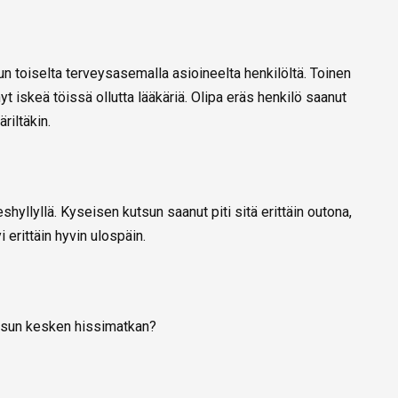
sun toiselta terveysasemalla asioineelta henkilöltä. Toinen
yt iskeä töissä ollutta lääkäriä. Olipa eräs henkilö saanut
riltäkin.
hyllyllä. Kyseisen kutsun saanut piti sitä erittäin outona,
 erittäin hyvin ulospäin.
ikutsun kesken hissimatkan?