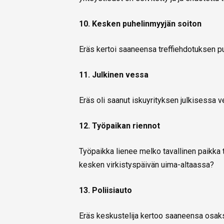
10. Kesken puhelinmyyjän soiton
Eräs kertoi saaneensa treffiehdotuksen pu
11. Julkinen vessa
Eräs oli saanut iskuyrityksen julkisessa 
12. Työpaikan riennot
Työpaikka lienee melko tavallinen paikka t
kesken virkistyspäivän uima-altaassa?
13. Poliisiauto
Eräs keskustelija kertoo saaneensa osakse