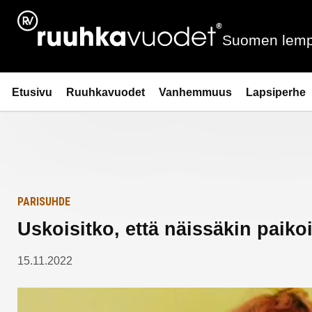
Siirry
Etusivulle
sisältöön
Suomen lemp
Ruuhkavuodet.fi
Etusivu
Ruuhkavuodet
Vanhemmuus
Lapsiperhe
PARISUHDE
Uskoisitko, että näissäkin paikoi
15.11.2022