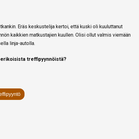
ankin. Eräs keskustelija kertoi, että kuski oli kuuluttanut
nön kaikkien matkustajien kuullen. Olisi ollut valmis viemään
la linja-autolla.
erikoisista treffipyynnöistä?
reffipyyntö