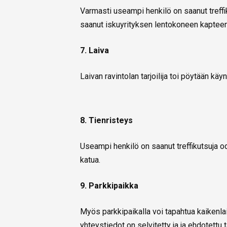
Varmasti useampi henkilö on saanut treffik
saanut iskuyrityksen lentokoneen kapteeni
7. Laiva
Laivan ravintolan tarjoilija toi pöytään käy
8. Tienristeys
Useampi henkilö on saanut treffikutsuja o
katua.
9. Parkkipaikka
Myös parkkipaikalla voi tapahtua kaikenl
yhteystiedot on selvitetty ja ja ehdotettu 