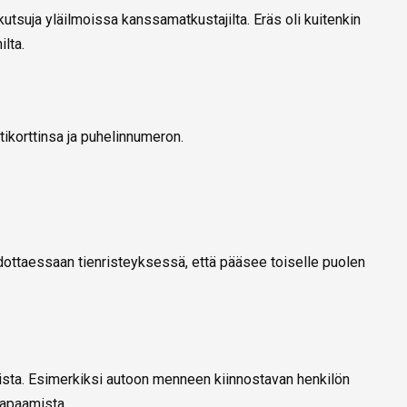
utsuja yläilmoissa kanssamatkustajilta. Eräs oli kuitenkin
lta.
ntikorttinsa ja puhelinnumeron.
dottaessaan tienristeyksessä, että pääsee toiselle puolen
aista. Esimerkiksi autoon menneen kiinnostavan henkilön
tapaamista.