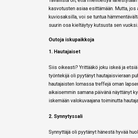
Tavallista on, että mielitiettyä lähestytään 
kasvotusten asiaa esittämään. Mutta, jos 
kuviosaksilla, voi se tuntua hämmentävältä
suurin osa kieltäytyy kutsusta sen vuoksi.
Outoja iskupaikkoja
1. Hautajaiset
Siis oikeasti? Yrittääkö joku iskeä ja etsi
työntekijä oli pyytänyt hautajaisvieraan 
hautajaisten lomassa treffejä oman lapsens
aikaisemmin samana päivänä näyttänyt kylm
iskemään valokuvaajana toiminutta hautaja
2. Synnytyssali
Synnyttäjä oli pyytänyt hänestä hyvää huo