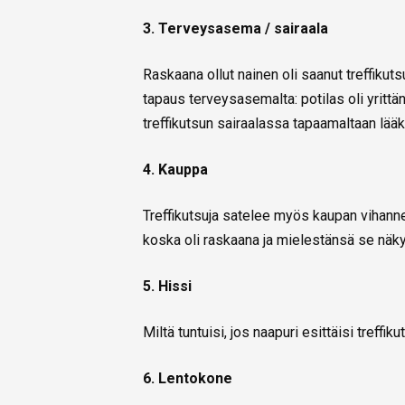
3. Terveysasema / sairaala
Raskaana ollut nainen oli saanut treffikut
tapaus terveysasemalta: potilas oli yrittän
treffikutsun sairaalassa tapaamaltaan lääkä
4. Kauppa
Treffikutsuja satelee myös kaupan vihannes
koska oli raskaana ja mielestänsä se näkyi
5. Hissi
Miltä tuntuisi, jos naapuri esittäisi treff
6. Lentokone