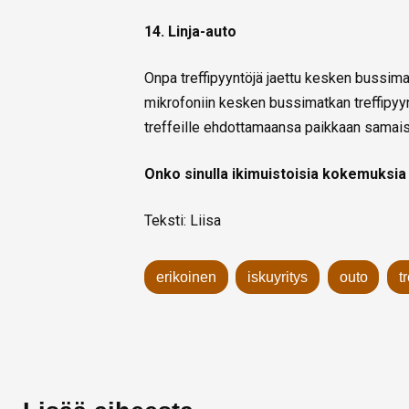
14. Linja-auto
Onpa treffipyyntöjä jaettu kesken bussimatk
mikrofoniin kesken bussimatkan treffipyyn
treffeille ehdottamaansa paikkaan samaisel
Onko sinulla ikimuistoisia kokemuksia 
Teksti: Liisa
erikoinen
iskuyritys
outo
t