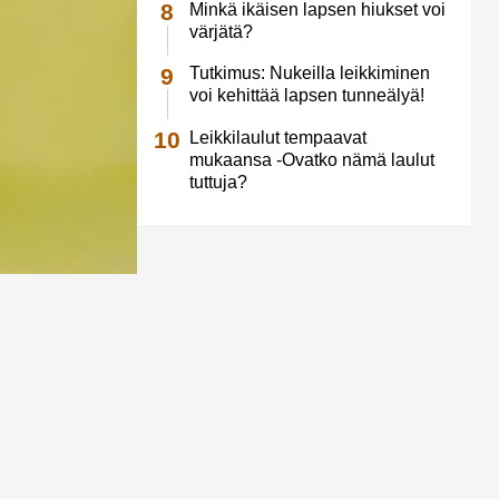
Minkä ikäisen lapsen hiukset voi
värjätä?
Tutkimus: Nukeilla leikkiminen
voi kehittää lapsen tunneälyä!
Leikkilaulut tempaavat
mukaansa -Ovatko nämä laulut
tuttuja?