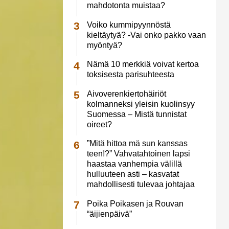
mahdotonta muistaa?
Voiko kummipyynnöstä
kieltäytyä? -Vai onko pakko vaan
myöntyä?
Nämä 10 merkkiä voivat kertoa
toksisesta parisuhteesta
Aivoverenkiertohäiriöt
kolmanneksi yleisin kuolinsyy
Suomessa – Mistä tunnistat
oireet?
”Mitä hittoa mä sun kanssas
teen!?” Vahvatahtoinen lapsi
haastaa vanhempia välillä
hulluuteen asti – kasvatat
mahdollisesti tulevaa johtajaa
Poika Poikasen ja Rouvan
“äijienpäivä”