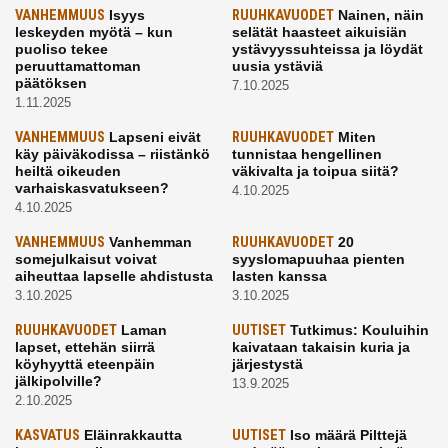
VANHEMMUUS
Isyys
RUUHKAVUODET
Nainen, näin
leskeyden myötä – kun
selätät haasteet aikuisiän
puoliso tekee
ystävyyssuhteissa ja löydät
peruuttamattoman
uusia ystäviä
päätöksen
7.10.2025
1.11.2025
VANHEMMUUS
Lapseni eivät
RUUHKAVUODET
Miten
käy päiväkodissa – riistänkö
tunnistaa hengellinen
heiltä oikeuden
väkivalta ja toipua siitä?
varhaiskasvatukseen?
4.10.2025
4.10.2025
VANHEMMUUS
Vanhemman
RUUHKAVUODET
20
somejulkaisut voivat
syyslomapuuhaa pienten
aiheuttaa lapselle ahdistusta
lasten kanssa
3.10.2025
3.10.2025
RUUHKAVUODET
Laman
UUTISET
Tutkimus: Kouluihin
lapset, ettehän siirrä
kaivataan takaisin kuria ja
köyhyyttä eteenpäin
järjestystä
jälkipolville?
13.9.2025
2.10.2025
KASVATUS
Eläinrakkautta
UUTISET
Iso määrä Pilttejä