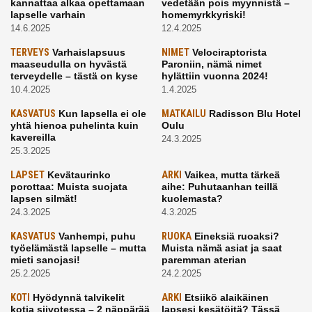
kannattaa alkaa opettamaan
vedetään pois myynnistä –
lapselle varhain
homemyrkkyriski!
14.6.2025
12.4.2025
TERVEYS
Varhaislapsuus
NIMET
Velociraptorista
maaseudulla on hyvästä
Paroniin, nämä nimet
terveydelle – tästä on kyse
hylättiin vuonna 2024!
10.4.2025
1.4.2025
KASVATUS
Kun lapsella ei ole
MATKAILU
Radisson Blu Hotel
yhtä hienoa puhelinta kuin
Oulu
kavereilla
24.3.2025
25.3.2025
LAPSET
Kevätaurinko
ARKI
Vaikea, mutta tärkeä
porottaa: Muista suojata
aihe: Puhutaanhan teillä
lapsen silmät!
kuolemasta?
24.3.2025
4.3.2025
KASVATUS
Vanhempi, puhu
RUOKA
Eineksiä ruoaksi?
työelämästä lapselle – mutta
Muista nämä asiat ja saat
mieti sanojasi!
paremman aterian
25.2.2025
24.2.2025
KOTI
Hyödynnä talvikelit
ARKI
Etsiikö alaikäinen
kotia siivotessa – 2 näppärää
lapsesi kesätöitä? Tässä