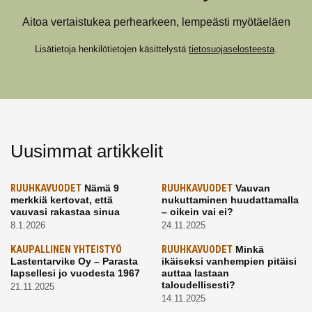
Aitoa vertaistukea perhearkeen, lempeästi myötäeläen
Lisätietoja henkilötietojen käsittelystä
tietosuojaselosteesta
.
Uusimmat artikkelit
RUUHKAVUODET
Nämä 9
RUUHKAVUODET
Vauvan
merkkiä kertovat, että
nukuttaminen huudattamalla
vauvasi rakastaa sinua
– oikein vai ei?
8.1.2026
24.11.2025
KAUPALLINEN YHTEISTYÖ
RUUHKAVUODET
Minkä
Lastentarvike Oy – Parasta
ikäiseksi vanhempien pitäisi
lapsellesi jo vuodesta 1967
auttaa lastaan
taloudellisesti?
21.11.2025
14.11.2025