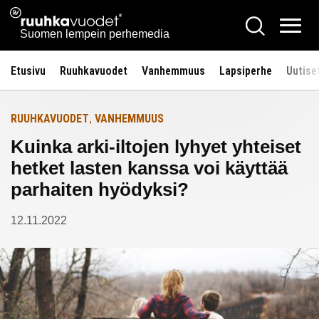
Siirry
Ruuhkavuodet.fi
Hae
Etusivulle
sisältöön
Vali
Suomen lempein perhemedia
Etusivu
Ruuhkavuodet
Vanhemmuus
Lapsiperhe
Uutise
RUUHKAVUODET
VANHEMMUUS
,
Kuinka arki-iltojen lyhyet yhteiset
hetket lasten kanssa voi käyttää
parhaiten hyödyksi?
12.11.2022