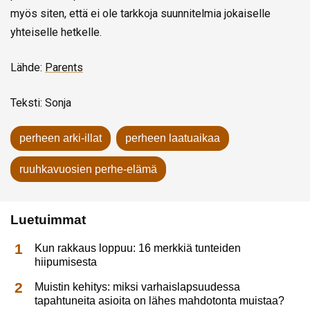
myös siten, että ei ole tarkkoja suunnitelmia jokaiselle
yhteiselle hetkelle.
Lähde:
Parents
Teksti: Sonja
perheen arki-illat
perheen laatuaikaa
ruuhkavuosien perhe-elämä
Luetuimmat
Kun rakkaus loppuu: 16 merkkiä tunteiden
hiipumisesta
Muistin kehitys: miksi varhaislapsuudessa
tapahtuneita asioita on lähes mahdotonta muistaa?