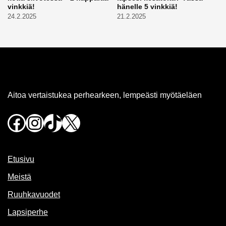
vinkkiä!
hänelle 5 vinkkiä!
24.2.2025
21.2.2025
Aitoa vertaistukea perhearkeen, lempeästi myötäeläen
Facebook
Instagram
TikTok
X
Etusivu
Meistä
Ruuhkavuodet
Lapsiperhe