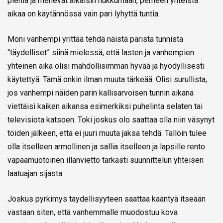
pieniä ja menevät aikaisin nukkumaan, perheen yhteistä
aikaa on käytännössä vain pari lyhyttä tuntia.
Moni vanhempi yrittää tehdä näistä parista tunnista
“täydelliset” siinä mielessä, että lasten ja vanhempien
yhteinen aika olisi mahdollisimman hyvää ja hyödyllisesti
käytettyä. Tämä onkin ilman muuta tärkeää. Olisi surullista,
jos vanhempi näiden parin kallisarvoisen tunnin aikana
viettäisi kaiken aikansa esimerkiksi puhelinta selaten tai
televisiota katsoen. Toki joskus olo saattaa olla niin väsynyt
töiden jälkeen, että ei juuri muuta jaksa tehdä. Tällöin tulee
olla itselleen armollinen ja sallia itselleen ja lapsille rento
vapaamuotoinen illanvietto tarkasti suunnittelun yhteisen
laatuajan sijasta.
Joskus pyrkimys täydellisyyteen saattaa kääntyä itseään
vastaan siten, että vanhemmalle muodostuu kova