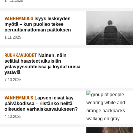
14.11.2025
VANHEMMUUS
Isyys leskeyden
myötä – kun puoliso tekee
peruuttamattoman päätöksen
1.11.2025
RUUHKAVUODET
Nainen, näin
selätät haasteet aikuisiän
ystävyyssuhteissa ja löydät uusia
ystäviä
7.10.2025
VANHEMMUUS
Lapseni eivät käy
päiväkodissa – riistänkö heiltä
oikeuden varhaiskasvatukseen?
4.10.2025