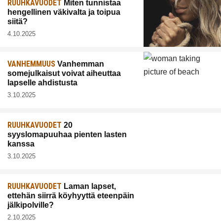
RUUHKAVUODET
Miten tunnistaa
hengellinen väkivalta ja toipua
siitä?
4.10.2025
VANHEMMUUS
Vanhemman
somejulkaisut voivat aiheuttaa
lapselle ahdistusta
3.10.2025
RUUHKAVUODET
20
syyslomapuuhaa pienten lasten
kanssa
3.10.2025
RUUHKAVUODET
Laman lapset,
ettehän siirrä köyhyyttä eteenpäin
jälkipolville?
2.10.2025