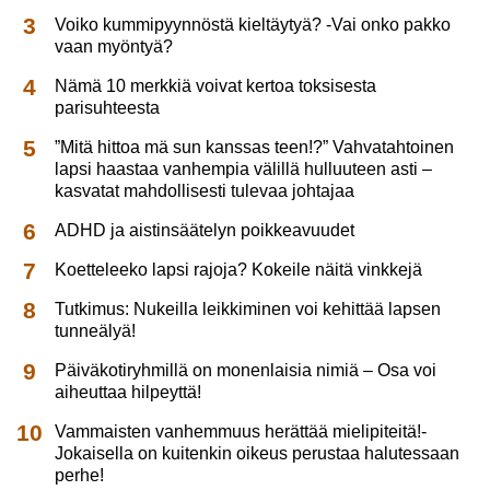
Voiko kummipyynnöstä kieltäytyä? -Vai onko pakko
vaan myöntyä?
Nämä 10 merkkiä voivat kertoa toksisesta
parisuhteesta
”Mitä hittoa mä sun kanssas teen!?” Vahvatahtoinen
lapsi haastaa vanhempia välillä hulluuteen asti –
kasvatat mahdollisesti tulevaa johtajaa
ADHD ja aistinsäätelyn poikkeavuudet
Koetteleeko lapsi rajoja? Kokeile näitä vinkkejä
Tutkimus: Nukeilla leikkiminen voi kehittää lapsen
tunneälyä!
Päiväkotiryhmillä on monenlaisia nimiä – Osa voi
aiheuttaa hilpeyttä!
Vammaisten vanhemmuus herättää mielipiteitä!-
Jokaisella on kuitenkin oikeus perustaa halutessaan
perhe!