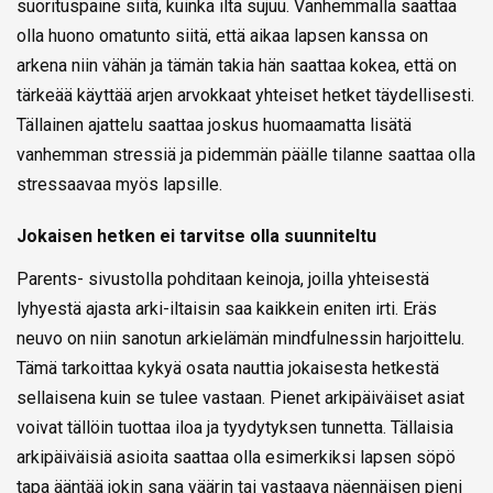
suorituspaine siitä, kuinka ilta sujuu. Vanhemmalla saattaa
olla huono omatunto siitä, että aikaa lapsen kanssa on
arkena niin vähän ja tämän takia hän saattaa kokea, että on
tärkeää käyttää arjen arvokkaat yhteiset hetket täydellisesti.
Tällainen ajattelu saattaa joskus huomaamatta lisätä
vanhemman stressiä ja pidemmän päälle tilanne saattaa olla
stressaavaa myös lapsille.
Jokaisen hetken ei tarvitse olla suunniteltu
Parents- sivustolla pohditaan keinoja, joilla yhteisestä
lyhyestä ajasta arki-iltaisin saa kaikkein eniten irti. Eräs
neuvo on niin sanotun arkielämän mindfulnessin harjoittelu.
Tämä tarkoittaa kykyä osata nauttia jokaisesta hetkestä
sellaisena kuin se tulee vastaan. Pienet arkipäiväiset asiat
voivat tällöin tuottaa iloa ja tyydytyksen tunnetta. Tällaisia
arkipäiväisiä asioita saattaa olla esimerkiksi lapsen söpö
tapa ääntää jokin sana väärin tai vastaava näennäisen pieni