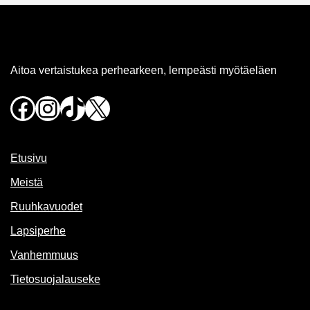
Aitoa vertaistukea perhearkeen, lempeästi myötäeläen
Facebook
Instagram
TikTok
X
Etusivu
Meistä
Ruuhkavuodet
Lapsiperhe
Vanhemmuus
Tietosuojalauseke