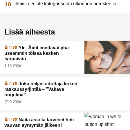
Ihmisiä ei tule kategorisoida ulkonäön perusteella
Lisää aiheesta
ÄITIYS
Yle: Äidit imettävät yhä
useammin töissä kesken
työpäivän
1.10.2024
ÄITIYS
Joka neljäs odottaja kokee
raskaussyrjintää – ”Vakava
ongelma”
20.9.2024
ÄITIYS
Näitä asioita tarvitset heti
vauvan syntymän jälkeen!