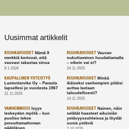
Uusimmat artikkelit
RUUHKAVUODET
Nämä 9
RUUHKAVUODET
Vauvan
merkkiä kertovat, että
nukuttaminen huudattamalla
vauvasi rakastaa sinua
– oikein vai ei?
8.1.2026
24.11.2025
KAUPALLINEN YHTEISTYÖ
RUUHKAVUODET
Minkä
Lastentarvike Oy – Parasta
ikäiseksi vanhempien pitäisi
lapsellesi jo vuodesta 1967
auttaa lastaan
taloudellisesti?
21.11.2025
14.11.2025
VANHEMMUUS
Isyys
RUUHKAVUODET
Nainen, näin
leskeyden myötä – kun
selätät haasteet aikuisiän
puoliso tekee
ystävyyssuhteissa ja löydät
peruuttamattoman
uusia ystäviä
päätöksen
7.10.2025