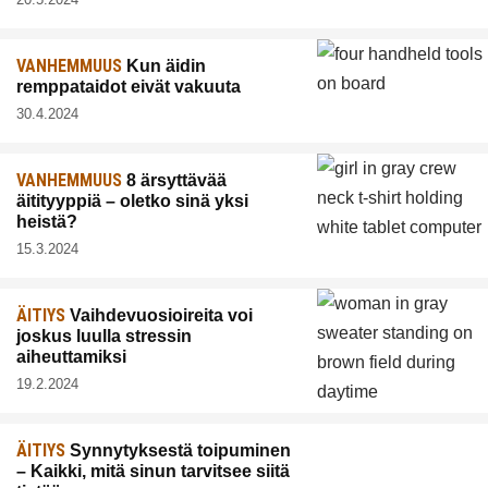
VANHEMMUUS
Kun äidin
remppataidot eivät vakuuta
30.4.2024
VANHEMMUUS
8 ärsyttävää
äitityyppiä – oletko sinä yksi
heistä?
15.3.2024
ÄITIYS
Vaihdevuosioireita voi
joskus luulla stressin
aiheuttamiksi
19.2.2024
ÄITIYS
Synnytyksestä toipuminen
– Kaikki, mitä sinun tarvitsee siitä