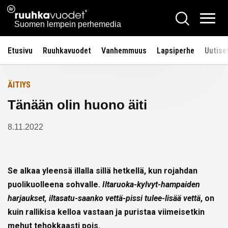
Siirry
Ruuhkavuodet.fi
Hae
Etusivulle
sisältöön
Vali
Suomen lempein perhemedia
Etusivu
Ruuhkavuodet
Vanhemmuus
Lapsiperhe
Uutise
ÄITIYS
Tänään olin huono äiti
8.11.2022
Se alkaa yleensä illalla sillä hetkellä, kun rojahdan
puolikuolleena sohvalle.
Iltaruoka-kylvyt-hampaiden
harjaukset, iltasatu-saanko vettä-pissi tulee-lisää vettä
, on
kuin rallikisa kelloa vastaan ja puristaa viimeisetkin
mehut tehokkaasti pois.