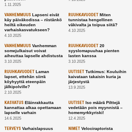
1.11.2025
VANHEMMUUS
Lapseni eivät
RUUHKAVUODET
Miten
käy päiväkodissa – riistänkö
tunnistaa hengellinen
heiltä oikeuden
väkivalta ja toipua siitä?
varhaiskasvatukseen?
4.10.2025
4.10.2025
VANHEMMUUS
Vanhemman
RUUHKAVUODET
20
somejulkaisut voivat
syyslomapuuhaa pienten
aiheuttaa lapselle ahdistusta
lasten kanssa
3.10.2025
3.10.2025
RUUHKAVUODET
Laman
UUTISET
Tutkimus: Kouluihin
lapset, ettehän siirrä
kaivataan takaisin kuria ja
köyhyyttä eteenpäin
järjestystä
jälkipolville?
13.9.2025
2.10.2025
KASVATUS
Eläinrakkautta
UUTISET
Iso määrä Pilttejä
kannattaa alkaa opettamaan
vedetään pois myynnistä –
lapselle varhain
homemyrkkyriski!
14.6.2025
12.4.2025
TERVEYS
Varhaislapsuus
NIMET
Velociraptorista