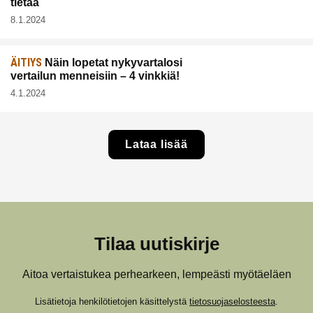
tietää
8.1.2024
ÄITIYS
Näin lopetat nykyvartalosi
vertailun menneisiin – 4 vinkkiä!
4.1.2024
Lataa lisää
Tilaa uutiskirje
Aitoa vertaistukea perhearkeen, lempeästi myötäeläen
Lisätietoja henkilötietojen käsittelystä
tietosuojaselosteesta
.