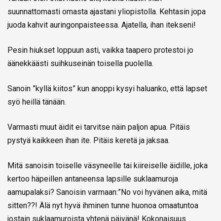
suunnattomasti omasta ajastani yliopistolla. Kehtasin jopa
juoda kahvit auringonpaisteessa. Ajatella, ihan itekseni!
Pesin hiukset loppuun asti, vaikka taapero protestoi jo
äänekkäästi suihkuseinän toisella puolella.
Sanoin ”kyllä kiitos” kun anoppi kysyi haluanko, että lapset
syö heillä tänään.
Varmasti muut äidit ei tarvitse näin paljon apua. Pitäis
pystyä kaikkeen ihan ite. Pitäis keretä ja jaksaa.
Mitä sanoisin toiselle väsyneelle tai kiireiselle äidille, joka
kertoo häpeillen antaneensa lapsille suklaamuroja
aamupalaksi? Sanoisin varmaan:”No voi hyvänen aika, mitä
sitten??! Älä nyt hyvä ihminen tunne huonoa omaatuntoa
jostain suklaamuroista yhtenä päivänä! Kokonaisuus