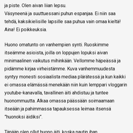
ja piste. Olen aivan liian lepsu.
Väsyneenä ja suuttuessani puhun espanjaa. Ei niin saa
tehdä, kaksikielisille lapsille saa puhua vain omaa kieltä!
Aina! Ei poikkeuksia.
Huono omatunto on vanhempien synti. Ruoskimme
itseämme asioista, joilla on loppujen lopuksi aivan
minimaalinen vaikutus mihinkään. Vellomme häpeässä ja
pidämme kirjaa virheistämme. Kuva vanhemmuudesta
syntyy monesti sosiaalista mediaa plärätessä ja kun kaikki
ei omassa elämässä menekään niin kuin lemppari vloggarin
youtube-kanavalla, tavallinen äiti ahdistuu ja tuntee
huonommuutta. Alkaa omassa päässään soimaamaan
itseään ja pahimmassa tapauksessa leimaa itsensä
”huonoksi äidiksi”.
Tänään olen ollut huono äiti, koska nautin ihan