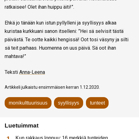
ratkaisee! Olet ihan huippu äiti!”.
Ehkä jo tänään kun istun pyllylleni ja syyllisyys alkaa
kuristaa kurkkuani sanon itselleni: ”Hei sä selvisit tästä
päivästä. Te ootte kaikki hengissä! Oot tosi väsyny ja silti
sä teit parhaas. Huomenna on uus päivä. Sä oot ihan
mahtava!”
Teksti
Anna-Leena
Artikkeli julkaistu ensimmäisen kerran 1.12.2020.
monikulttuurisuus
syyllisyys
tunteet
Luetuimmat
Kun rakkaus loppuu: 16 merkkiä tunteiden