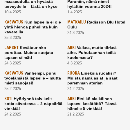
maaseudulla on hyvästä
Paroniin, nämä nimet
terveydelle – tästä on kyse
hylättiin vuonna 2024!
10.4.2025
1.4.2025
KASVATUS
Kun lapsella ei ole
MATKAILU
Radisson Blu Hotel
yhtä hienoa puhelinta kuin
Oulu
kavereilla
24.3.2025
25.3.2025
LAPSET
Kevätaurinko
ARKI
Vaikea, mutta tärkeä
porottaa: Muista suojata
aihe: Puhutaanhan teillä
lapsen silmät!
kuolemasta?
24.3.2025
4.3.2025
KASVATUS
Vanhempi, puhu
RUOKA
Eineksiä ruoaksi?
työelämästä lapselle – mutta
Muista nämä asiat ja saat
mieti sanojasi!
paremman aterian
25.2.2025
24.2.2025
KOTI
Hyödynnä talvikelit
ARKI
Etsiikö alaikäinen
kotia siivotessa – 2 näppärää
lapsesi kesätöitä? Tässä
vinkkiä!
hänelle 5 vinkkiä!
24.2.2025
21.2.2025