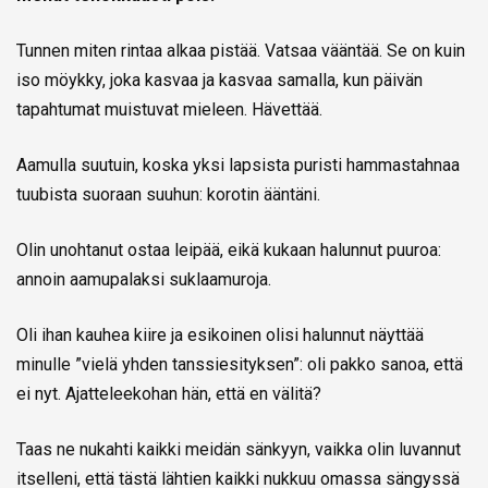
Tunnen miten rintaa alkaa pistää. Vatsaa vääntää. Se on kuin
iso möykky, joka kasvaa ja kasvaa samalla, kun päivän
tapahtumat muistuvat mieleen. Hävettää.
Aamulla suutuin, koska yksi lapsista puristi hammastahnaa
tuubista suoraan suuhun: korotin ääntäni.
Olin unohtanut ostaa leipää, eikä kukaan halunnut puuroa:
annoin aamupalaksi suklaamuroja.
Oli ihan kauhea kiire ja esikoinen olisi halunnut näyttää
minulle ”vielä yhden tanssiesityksen”: oli pakko sanoa, että
ei nyt. Ajatteleekohan hän, että en välitä?
Taas ne nukahti kaikki meidän sänkyyn, vaikka olin luvannut
itselleni, että tästä lähtien kaikki nukkuu omassa sängyssä