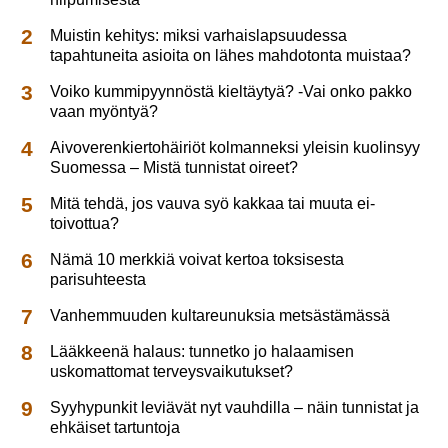
Muistin kehitys: miksi varhaislapsuudessa
tapahtuneita asioita on lähes mahdotonta muistaa?
Voiko kummipyynnöstä kieltäytyä? -Vai onko pakko
vaan myöntyä?
Aivoverenkiertohäiriöt kolmanneksi yleisin kuolinsyy
Suomessa – Mistä tunnistat oireet?
Mitä tehdä, jos vauva syö kakkaa tai muuta ei-
toivottua?
Nämä 10 merkkiä voivat kertoa toksisesta
parisuhteesta
Vanhemmuuden kultareunuksia metsästämässä
Lääkkeenä halaus: tunnetko jo halaamisen
uskomattomat terveysvaikutukset?
Syyhypunkit leviävät nyt vauhdilla – näin tunnistat ja
ehkäiset tartuntoja