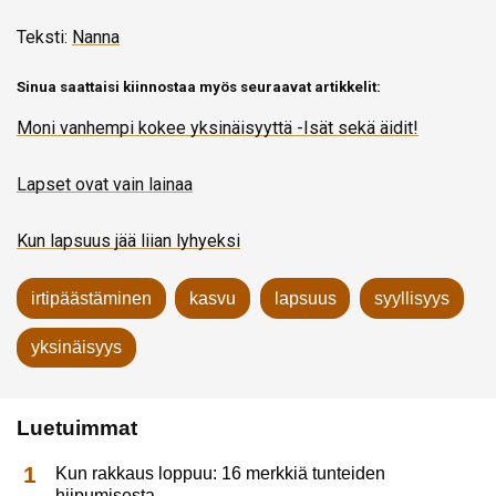
Teksti:
Nanna
Sinua saattaisi kiinnostaa myös seuraavat artikkelit:
Moni vanhempi kokee yksinäisyyttä -Isät sekä äidit!
Lapset ovat vain lainaa
Kun lapsuus jää liian lyhyeksi
irtipäästäminen
kasvu
lapsuus
syyllisyys
yksinäisyys
Luetuimmat
Kun rakkaus loppuu: 16 merkkiä tunteiden
hiipumisesta