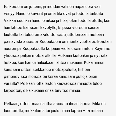
Esikoiseni on jo teini, ja meidän välinen napanuora vain
venyy. Hänelle kaverit ja oma tila ovat jo todella tärkeitä.
Vaikka suonkin hänelle aikaa ja tilaa, olen todella otettu, kun
hän lähtee kanssani kävelylle, kiipeää viereeni saunan
lauteille tai tulee oma-aloitteisesti juttelemaan mieltään
painavista asioista. Kuopukseni on monta vuotta esikoistani
nuorempi. Kuopukselle kelpaan vielä, useimmiten. Käymme
yhdessä paljon metsäretkillä. Pelkään kuitenkin jo nyt sitä
hetkeä, kun hän ei haluakaan lähteä mukaani. Kuka minun
kanssani sitten seikkailee metsäpoluilla, hiihtää
pimenevissä illoissa tai kerää kanssani pulloja ojien
varsilta? Pelkään, että lasten kasvaessa minusta tulee
tarpeeton, eikä kukaan enää tarvitse minua.
Pelkään, etten osaa nauttia asioista ilman lapsia. Mitä on
luontoretki, mökkiloma tai joulu ilman lapsia – ei mitään.