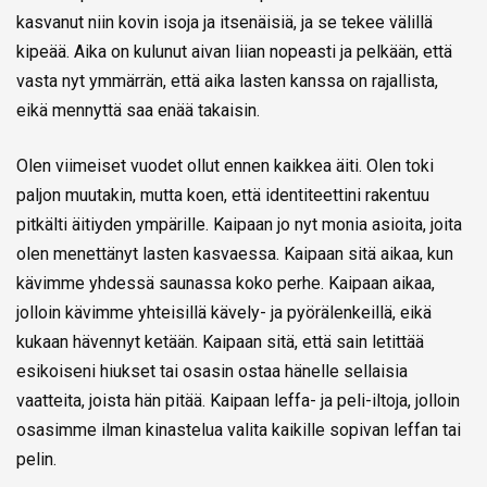
kasvanut niin kovin isoja ja itsenäisiä, ja se tekee välillä
kipeää. Aika on kulunut aivan liian nopeasti ja pelkään, että
vasta nyt ymmärrän, että aika lasten kanssa on rajallista,
eikä mennyttä saa enää takaisin.
Olen viimeiset vuodet ollut ennen kaikkea äiti. Olen toki
paljon muutakin, mutta koen, että identiteettini rakentuu
pitkälti äitiyden ympärille. Kaipaan jo nyt monia asioita, joita
olen menettänyt lasten kasvaessa. Kaipaan sitä aikaa, kun
kävimme yhdessä saunassa koko perhe. Kaipaan aikaa,
jolloin kävimme yhteisillä kävely- ja pyörälenkeillä, eikä
kukaan hävennyt ketään. Kaipaan sitä, että sain letittää
esikoiseni hiukset tai osasin ostaa hänelle sellaisia
vaatteita, joista hän pitää. Kaipaan leffa- ja peli-iltoja, jolloin
osasimme ilman kinastelua valita kaikille sopivan leffan tai
pelin.