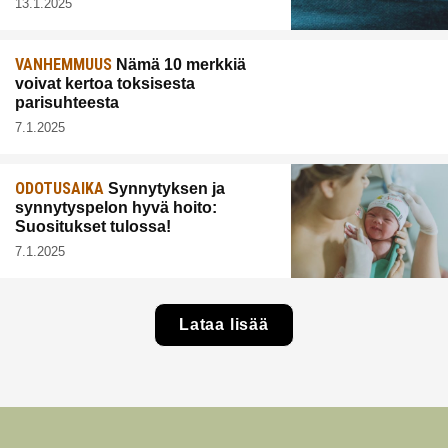
13.1.2025
VANHEMMUUS
Nämä 10 merkkiä
voivat kertoa toksisesta
parisuhteesta
7.1.2025
ODOTUSAIKA
Synnytyksen ja
synnytyspelon hyvä hoito:
Suositukset tulossa!
7.1.2025
Lataa lisää