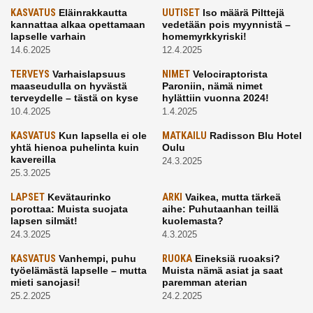
KASVATUS
Eläinrakkautta
UUTISET
Iso määrä Pilttejä
kannattaa alkaa opettamaan
vedetään pois myynnistä –
lapselle varhain
homemyrkkyriski!
14.6.2025
12.4.2025
TERVEYS
Varhaislapsuus
NIMET
Velociraptorista
maaseudulla on hyvästä
Paroniin, nämä nimet
terveydelle – tästä on kyse
hylättiin vuonna 2024!
10.4.2025
1.4.2025
KASVATUS
Kun lapsella ei ole
MATKAILU
Radisson Blu Hotel
yhtä hienoa puhelinta kuin
Oulu
kavereilla
24.3.2025
25.3.2025
LAPSET
Kevätaurinko
ARKI
Vaikea, mutta tärkeä
porottaa: Muista suojata
aihe: Puhutaanhan teillä
lapsen silmät!
kuolemasta?
24.3.2025
4.3.2025
KASVATUS
Vanhempi, puhu
RUOKA
Eineksiä ruoaksi?
työelämästä lapselle – mutta
Muista nämä asiat ja saat
mieti sanojasi!
paremman aterian
25.2.2025
24.2.2025