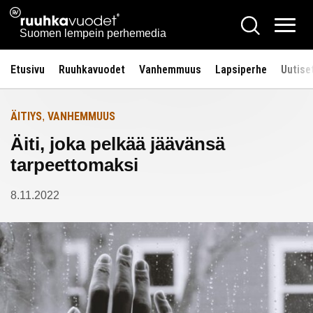
Siirry
Ruuhkavuodet.fi
Hae
Etusivulle
sisältöön
Vali
Suomen lempein perhemedia
Etusivu
Ruuhkavuodet
Vanhemmuus
Lapsiperhe
Uutise
ÄITIYS
VANHEMMUUS
,
Äiti, joka pelkää jäävänsä
tarpeettomaksi
8.11.2022