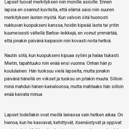
Lapset tuovat merkityksen niin monille asioille. Ennen
lapsia en osannut kuvitella, että elämä saisi niin suuren
merkityksen lasten myötä. Kun valvoin öitä huonosti
nukkuvan kuopukseni kanssa, hoidin kipeää lasta tai yritin
kuumeisesti vältellä Barbie-leikkejä, en voinut ymmärtää,
että jonakin päivänä kaipaisin niin kovasti noita hetkiä.
Nautin siitä, kun kuopukseni kipuaa syliini ja halaa tiukasti.
Mietin, tapahtuuko niin enää ensi vuonna. Onhan hän jo
koululainen. Hän tuoksuu vielä lapselta, mutta jonakin
päivänä hänellä on viikset ja tuoksu on jotakin muuta. Silloin
minä mahdun hänen kainaloonsa, mutta mahtaako hän silloin
enää kaivata minua.
Lapset todellakin ovat meillä lainassa vain hetken aikaa. On
hienoa, kun he kasvavat, kehittyvät, itsenäistyvät ja oppivat