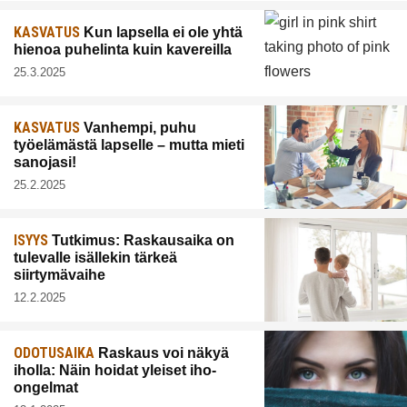
KASVATUS
Kun lapsella ei ole yhtä
hienoa puhelinta kuin kavereilla
25.3.2025
KASVATUS
Vanhempi, puhu
työelämästä lapselle – mutta mieti
sanojasi!
25.2.2025
ISYYS
Tutkimus: Raskausaika on
tulevalle isällekin tärkeä
siirtymävaihe
12.2.2025
ODOTUSAIKA
Raskaus voi näkyä
iholla: Näin hoidat yleiset iho-
ongelmat