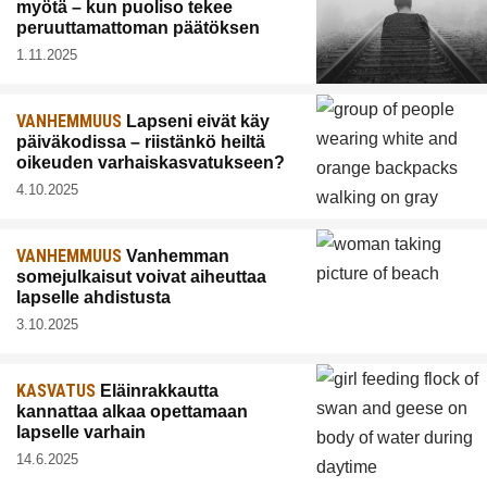
myötä – kun puoliso tekee
peruuttamattoman päätöksen
1.11.2025
VANHEMMUUS
Lapseni eivät käy
päiväkodissa – riistänkö heiltä
oikeuden varhaiskasvatukseen?
4.10.2025
VANHEMMUUS
Vanhemman
somejulkaisut voivat aiheuttaa
lapselle ahdistusta
3.10.2025
KASVATUS
Eläinrakkautta
kannattaa alkaa opettamaan
lapselle varhain
14.6.2025