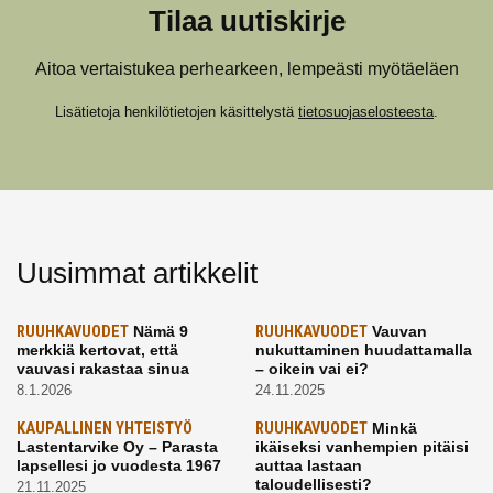
Tilaa uutiskirje
Aitoa vertaistukea perhearkeen, lempeästi myötäeläen
Lisätietoja henkilötietojen käsittelystä
tietosuojaselosteesta
.
Uusimmat artikkelit
RUUHKAVUODET
Nämä 9
RUUHKAVUODET
Vauvan
merkkiä kertovat, että
nukuttaminen huudattamalla
vauvasi rakastaa sinua
– oikein vai ei?
8.1.2026
24.11.2025
KAUPALLINEN YHTEISTYÖ
RUUHKAVUODET
Minkä
Lastentarvike Oy – Parasta
ikäiseksi vanhempien pitäisi
lapsellesi jo vuodesta 1967
auttaa lastaan
taloudellisesti?
21.11.2025