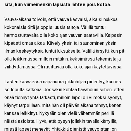
sitä, kun viimeinenkin lapsista lähtee pois kotoa.
Vauva-aikana toivoin, että vauva kasvaisi, alkaisi nukkua
kokonaisia öitä ja oppisi uusia taitoja. Välillä tuntui
hermostuttavalta olla koko ajan vauvan saatavilla. Kaipasin
kipeästi omaa aikaa. Kävely yksin tai saunominen yksin
ilman keskeytyksiä tuntui luksukselta. Välillä ärsytti, kun piti
olla leikkimässä milloin mitäkin, keksimässä tekemistä ja
viihdyttämässä. Oli rasittavaa olla koko ajan käytettävissä.
Lasten kasvaessa napanuora pikkuhiljaa pidentyy, kunnes
se lopulta katkeaa. Jossakin kohtaa havahduin siihen, etten
enää tiennyt yhtä tarkasti, milloin lapsi oli viimeksi syönyt,
käynyt tarpeillaan, mitä hän oli päivän aikana tehnyt, kenen
kanssa leikkinyt. Nykyään olen vielä vähemmän perillä
näistä asioista. Hyvä, että pysyn jollakin tavalla kärryillä,
missä lapset menevät. Yhtäkkiä pienistä vauvoistani on