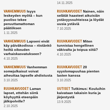
14.11.2025
VANHEMMUUS
Isyys
RUUHKAVUODET
Nainen, näin
leskeyden myötä – kun
selätät haasteet aikuisiän
puoliso tekee
ystävyyssuhteissa ja löydät
peruuttamattoman
uusia ystäviä
päätöksen
7.10.2025
1.11.2025
VANHEMMUUS
Lapseni eivät
RUUHKAVUODET
Miten
käy päiväkodissa – riistänkö
tunnistaa hengellinen
heiltä oikeuden
väkivalta ja toipua siitä?
varhaiskasvatukseen?
4.10.2025
4.10.2025
VANHEMMUUS
Vanhemman
RUUHKAVUODET
20
somejulkaisut voivat
syyslomapuuhaa pienten
aiheuttaa lapselle ahdistusta
lasten kanssa
3.10.2025
3.10.2025
RUUHKAVUODET
Laman
UUTISET
Tutkimus: Kouluihin
lapset, ettehän siirrä
kaivataan takaisin kuria ja
köyhyyttä eteenpäin
järjestystä
jälkipolville?
13.9.2025
2.10.2025