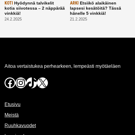
KOTI
Hyödynnä talvikelit
ARKI
Etsiikö alaikäinen
kotia siivotessa – 2 näppärää
lapsesi kesätöitä? Tässä
vinkkiä!
hänelle 5 vinkkiä!
24.2.2025
21.2.2025
Aitoa vertaistukea perhearkeen, lempeästi myötäeläen
Facebook
Instagram
TikTok
X
Etusivu
Meistä
Ruuhkavuodet