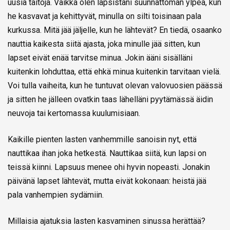
uusia taitoja. Vaikka olen lapsistani suunnattoman ylpeä, kun
he kasvavat ja kehittyvät, minulla on silti toisinaan pala
kurkussa. Mitä jää jäljelle, kun he lähtevät? En tiedä, osaanko
nauttia kaikesta siitä ajasta, joka minulle jää sitten, kun
lapset eivät enää tarvitse minua. Jokin ääni sisälläni
kuitenkin lohduttaa, että ehkä minua kuitenkin tarvitaan vielä.
Voi tulla vaiheita, kun he tuntuvat olevan valovuosien päässä
ja sitten he jälleen ovatkin taas lähelläni pyytämässä äidin
neuvoja tai kertomassa kuulumisiaan.
Kaikille pienten lasten vanhemmille sanoisin nyt, että
nauttikaa ihan joka hetkestä. Nauttikaa siitä, kun lapsi on
teissä kiinni. Lapsuus menee ohi hyvin nopeasti. Jonakin
päivänä lapset lähtevät, mutta eivät kokonaan: heistä jää
pala vanhempien sydämiin.
Millaisia ajatuksia lasten kasvaminen sinussa herättää?