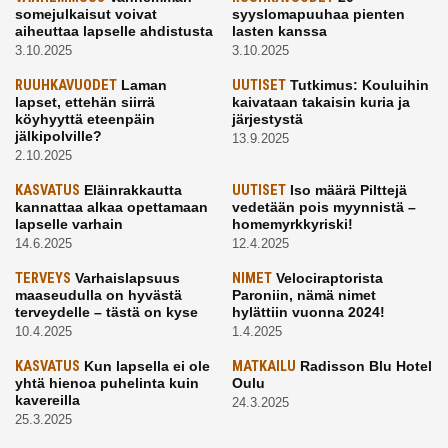
somejulkaisut voivat
syyslomapuuhaa pienten
aiheuttaa lapselle ahdistusta
lasten kanssa
3.10.2025
3.10.2025
RUUHKAVUODET
Laman
UUTISET
Tutkimus: Kouluihin
lapset, ettehän siirrä
kaivataan takaisin kuria ja
köyhyyttä eteenpäin
järjestystä
jälkipolville?
13.9.2025
2.10.2025
KASVATUS
Eläinrakkautta
UUTISET
Iso määrä Pilttejä
kannattaa alkaa opettamaan
vedetään pois myynnistä –
lapselle varhain
homemyrkkyriski!
14.6.2025
12.4.2025
TERVEYS
Varhaislapsuus
NIMET
Velociraptorista
maaseudulla on hyvästä
Paroniin, nämä nimet
terveydelle – tästä on kyse
hylättiin vuonna 2024!
10.4.2025
1.4.2025
KASVATUS
Kun lapsella ei ole
MATKAILU
Radisson Blu Hotel
yhtä hienoa puhelinta kuin
Oulu
kavereilla
24.3.2025
25.3.2025