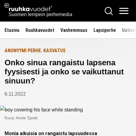
Siirry
Ruuhkavuodet.fi
Hae
Etusivulle
sisältöön
Vali
Suomen lempein perhemedia
Etusivu
Ruuhkavuodet
Vanhemmuus
Lapsiperhe
Uutise
ANONYYMI PERHE
KASVATUS
,
Onko sinua rangaistu lapsena
fyysisesti ja onko se vaikuttanut
sinuun?
6.11.2022
Kuva: Annie Spratt
Monia aikuisia on rangaistu lapsuudessa