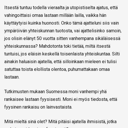
Itsestä tuntuu todella vieraalta ja utopistiselta ajatus, että
vahingoittaisi omaa lastaan millään lailla, vaikka hän
käyttäytyisi kuinka huonosti. Onko tämä ajatteluni siis vain
ympäröivän yhteiskunnan tuotosta, vai ajattelisinko samoin,
jos olisin elänyt 50 vuotta sitten vanhempana sikäläisessä
yhteiskunnassa? Mahdotonta toki tietää, miltä itsestä
tuntuisi, jos eläisin keskellä toisenlaista yhteiskuntaa. Silti
ainakin haluaisin ajatella, että silloinkaan mieleen ei tulisi
satuttaa toista elollista olentoa, puhumattakaan omaa
lastaan.
Tutkimusten mukaan Suomessa moni vanhempi yhä
rankaisee lastaan fyysisesti. Moni ei myös tiedosta, että
fyysinen rankaisu on lainvastaista.
Mitä mieltä sinä olet? Mitä pitäisi ajatella ihmisistä, jotka