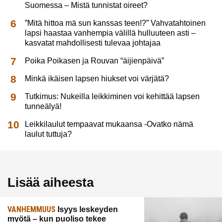
Suomessa – Mistä tunnistat oireet?
”Mitä hittoa mä sun kanssas teen!?” Vahvatahtoinen
lapsi haastaa vanhempia välillä hulluuteen asti –
kasvatat mahdollisesti tulevaa johtajaa
Poika Poikasen ja Rouvan “äijienpäivä”
Minkä ikäisen lapsen hiukset voi värjätä?
Tutkimus: Nukeilla leikkiminen voi kehittää lapsen
tunneälyä!
Leikkilaulut tempaavat mukaansa -Ovatko nämä
laulut tuttuja?
Lisää aiheesta
VANHEMMUUS
Isyys leskeyden
myötä – kun puoliso tekee