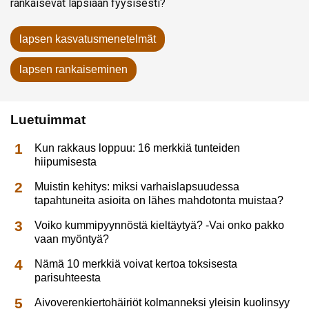
rankaisevat lapsiaan fyysisesti?
lapsen kasvatusmenetelmät
lapsen rankaiseminen
Luetuimmat
Kun rakkaus loppuu: 16 merkkiä tunteiden
hiipumisesta
Muistin kehitys: miksi varhaislapsuudessa
tapahtuneita asioita on lähes mahdotonta muistaa?
Voiko kummipyynnöstä kieltäytyä? -Vai onko pakko
vaan myöntyä?
Nämä 10 merkkiä voivat kertoa toksisesta
parisuhteesta
Aivoverenkiertohäiriöt kolmanneksi yleisin kuolinsyy