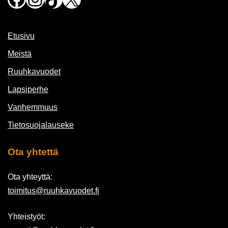
Etusivu
Meistä
Ruuhkavuodet
Lapsiperhe
Vanhemmuus
Tietosuojalauseke
Ota yhtettä
Ota yhteyttä:
toimitus@ruuhkavuodet.fi
Yhteistyöt: