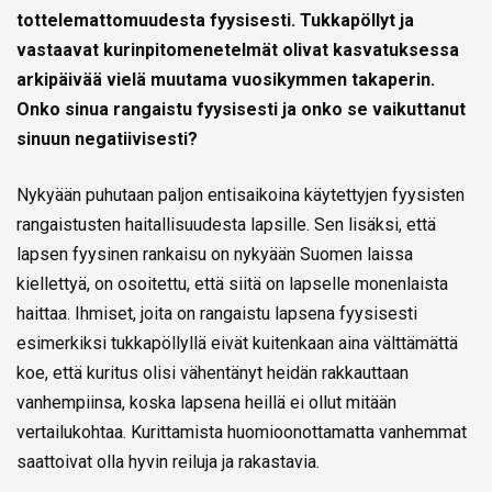
tottelemattomuudesta fyysisesti. Tukkapöllyt ja
vastaavat kurinpitomenetelmät olivat kasvatuksessa
arkipäivää vielä muutama vuosikymmen takaperin.
Onko sinua rangaistu fyysisesti ja onko se vaikuttanut
sinuun negatiivisesti?
Nykyään puhutaan paljon entisaikoina käytettyjen fyysisten
rangaistusten haitallisuudesta lapsille. Sen lisäksi, että
lapsen fyysinen rankaisu on nykyään Suomen laissa
kiellettyä, on osoitettu, että siitä on lapselle monenlaista
haittaa. Ihmiset, joita on rangaistu lapsena fyysisesti
esimerkiksi tukkapöllyllä eivät kuitenkaan aina välttämättä
koe, että kuritus olisi vähentänyt heidän rakkauttaan
vanhempiinsa, koska lapsena heillä ei ollut mitään
vertailukohtaa. Kurittamista huomioonottamatta vanhemmat
saattoivat olla hyvin reiluja ja rakastavia.