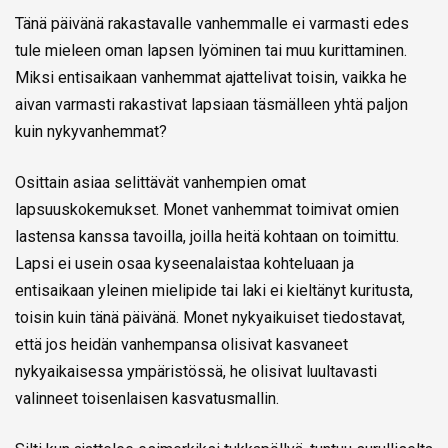
Tänä päivänä rakastavalle vanhemmalle ei varmasti edes
tule mieleen oman lapsen lyöminen tai muu kurittaminen.
Miksi entisaikaan vanhemmat ajattelivat toisin, vaikka he
aivan varmasti rakastivat lapsiaan täsmälleen yhtä paljon
kuin nykyvanhemmat?
Osittain asiaa selittävät vanhempien omat
lapsuuskokemukset. Monet vanhemmat toimivat omien
lastensa kanssa tavoilla, joilla heitä kohtaan on toimittu.
Lapsi ei usein osaa kyseenalaistaa kohteluaan ja
entisaikaan yleinen mielipide tai laki ei kieltänyt kuritusta,
toisin kuin tänä päivänä. Monet nykyaikuiset tiedostavat,
että jos heidän vanhempansa olisivat kasvaneet
nykyaikaisessa ympäristössä, he olisivat luultavasti
valinneet toisenlaisen kasvatusmallin.