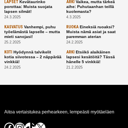
LAPSET
Kevätaurinko
ARKI
Vaikea, mutta tärkeä
porottaa: Muista suojata
aihe: Puhutaanhan teillä
lapsen silmät!
kuolemasta?
24.3.2025
4.3.2025
KASVATUS
Vanhempi, puhu
RUOKA
Eineksiä ruoaksi?
työelämästä lapselle – mutta
Muista nämä asiat ja saat
mieti sanojasi!
paremman aterian
25.2.2025
24.2.2025
KOTI
Hyödynnä talvikelit
ARKI
Etsiikö alaikäinen
kotia siivotessa – 2 näppärää
lapsesi kesätöitä? Tässä
vinkkiä!
hänelle 5 vinkkiä!
24.2.2025
21.2.2025
Aitoa vertaistukea perhearkeen, lempeästi myötäeläen
Facebook
Instagram
TikTok
X