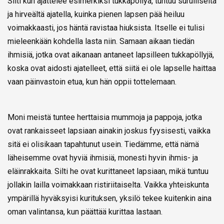
Silti kun ajattelee esimerkiksi tukkapöllyä, tuntuu surulliselta
ja hirveältä ajatella, kuinka pienen lapsen pää heiluu
voimakkaasti, jos häntä ravistaa hiuksista. Itselle ei tulisi
mieleenkään kohdella lasta niin. Samaan aikaan tiedän
ihmisiä, jotka ovat aikanaan antaneet lapsilleen tukkapöllyjä,
koska ovat aidosti ajatelleet, että siitä ei ole lapselle haittaa
vaan päinvastoin etua, kun hän oppii tottelemaan.
Moni meistä tuntee herttaisia mummoja ja pappoja, jotka
ovat rankaisseet lapsiaan ainakin joskus fyysisesti, vaikka
sitä ei olisikaan tapahtunut usein. Tiedämme, että nämä
läheisemme ovat hyviä ihmisiä, monesti hyvin ihmis- ja
eläinrakkaita. Silti he ovat kurittaneet lapsiaan, mikä tuntuu
jollakin lailla voimakkaan ristiriitaiselta. Vaikka yhteiskunta
ympärillä hyväksyisi kurituksen, yksilö tekee kuitenkin aina
oman valintansa, kun päättää kurittaa lastaan.