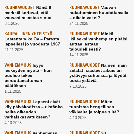
RUUHKAVUODET
Nämä 9
RUUHKAVUODET
Vauvan
merkkiä kertovat, että
nukuttaminen huudattamalla
vauvasi rakastaa sinua
– oikein vai ei?
8.1.2026
24.11.2025
KAUPALLINEN YHTEISTYÖ
RUUHKAVUODET
Minkä
Lastentarvike Oy – Parasta
ikäiseksi vanhempien pitäisi
lapsellesi jo vuodesta 1967
auttaa lastaan
taloudellisesti?
21.11.2025
14.11.2025
VANHEMMUUS
Isyys
RUUHKAVUODET
Nainen, näin
leskeyden myötä – kun
selätät haasteet aikuisiän
puoliso tekee
ystävyyssuhteissa ja löydät
peruuttamattoman
uusia ystäviä
päätöksen
7.10.2025
1.11.2025
VANHEMMUUS
Lapseni eivät
RUUHKAVUODET
Miten
käy päiväkodissa – riistänkö
tunnistaa hengellinen
heiltä oikeuden
väkivalta ja toipua siitä?
varhaiskasvatukseen?
4.10.2025
4.10.2025
VANHEMMUUS
Vanhemman
RUUHKAVUODET
20