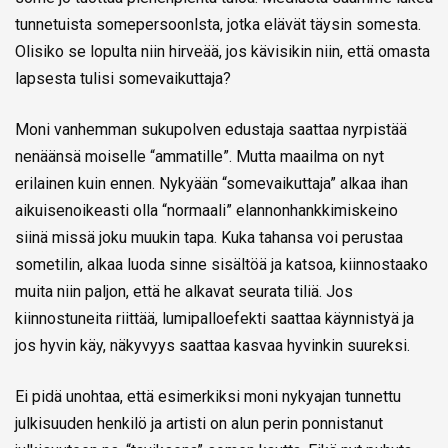
tunnetuista somepersoonlsta, jotka elävät täysin somesta.
Olisiko se lopulta niin hirveää, jos kävisikin niin, että omasta
lapsesta tulisi somevaikuttaja?
Moni vanhemman sukupolven edustaja saattaa nyrpistää
nenäänsä moiselle “ammatille”. Mutta maailma on nyt
erilainen kuin ennen. Nykyään “somevaikuttaja” alkaa ihan
aikuisenoikeasti olla “normaali” elannonhankkimiskeino
siinä missä joku muukin tapa. Kuka tahansa voi perustaa
sometilin, alkaa luoda sinne sisältöä ja katsoa, kiinnostaako
muita niin paljon, että he alkavat seurata tiliä. Jos
kiinnostuneita riittää, lumipalloefekti saattaa käynnistyä ja
jos hyvin käy, näkyvyys saattaa kasvaa hyvinkin suureksi.
Ei pidä unohtaa, että esimerkiksi moni nykyajan tunnettu
julkisuuden henkilö ja artisti on alun perin ponnistanut