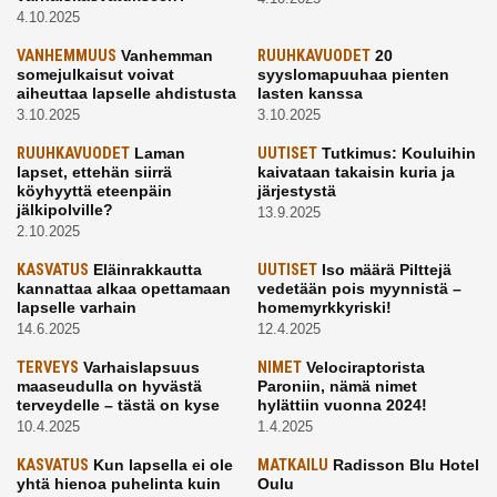
4.10.2025
VANHEMMUUS
Vanhemman
RUUHKAVUODET
20
somejulkaisut voivat
syyslomapuuhaa pienten
aiheuttaa lapselle ahdistusta
lasten kanssa
3.10.2025
3.10.2025
RUUHKAVUODET
Laman
UUTISET
Tutkimus: Kouluihin
lapset, ettehän siirrä
kaivataan takaisin kuria ja
köyhyyttä eteenpäin
järjestystä
jälkipolville?
13.9.2025
2.10.2025
KASVATUS
Eläinrakkautta
UUTISET
Iso määrä Pilttejä
kannattaa alkaa opettamaan
vedetään pois myynnistä –
lapselle varhain
homemyrkkyriski!
14.6.2025
12.4.2025
TERVEYS
Varhaislapsuus
NIMET
Velociraptorista
maaseudulla on hyvästä
Paroniin, nämä nimet
terveydelle – tästä on kyse
hylättiin vuonna 2024!
10.4.2025
1.4.2025
KASVATUS
Kun lapsella ei ole
MATKAILU
Radisson Blu Hotel
yhtä hienoa puhelinta kuin
Oulu