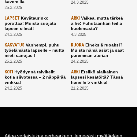
kavereilla
24.3.2025
25.3.2025
LAPSET
Kevätaurinko
ARKI
Vaikea, mutta tärkeä
porottaa: Muista suojata
aihe: Puhutaanhan teillä
lapsen silmät!
kuolemasta?
24.3.2025
4.3.2025
KASVATUS
Vanhempi, puhu
RUOKA
Eineksiä ruoaksi?
työelämästä lapselle – mutta
Muista nämä asiat ja saat
mieti sanojasi!
paremman aterian
25.2.2025
24.2.2025
KOTI
Hyödynnä talvikelit
ARKI
Etsiikö alaikäinen
kotia siivotessa – 2 näppärää
lapsesi kesätöitä? Tässä
vinkkiä!
hänelle 5 vinkkiä!
24.2.2025
21.2.2025
Aitoa vertaistukea perhearkeen, lempeästi myötäeläen