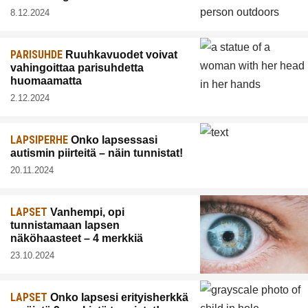
8.12.2024
PARISUHDE
Ruuhkavuodet voivat
vahingoittaa parisuhdetta
huomaamatta
2.12.2024
LAPSIPERHE
Onko lapsessasi
autismin piirteitä – näin tunnistat!
20.11.2024
LAPSET
Vanhempi, opi
tunnistamaan lapsen
näköhaasteet – 4 merkkiä
23.10.2024
LAPSET
Onko lapsesi erityisherkkä