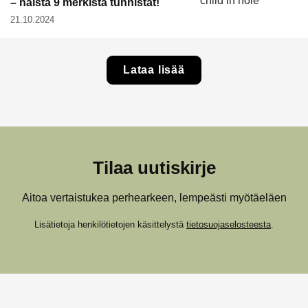
– näistä 9 merkistä tunnistat!
21.10.2024
Lataa lisää
Tilaa uutiskirje
Aitoa vertaistukea perhearkeen, lempeästi myötäeläen
Lisätietoja henkilötietojen käsittelystä
tietosuojaselosteesta
.