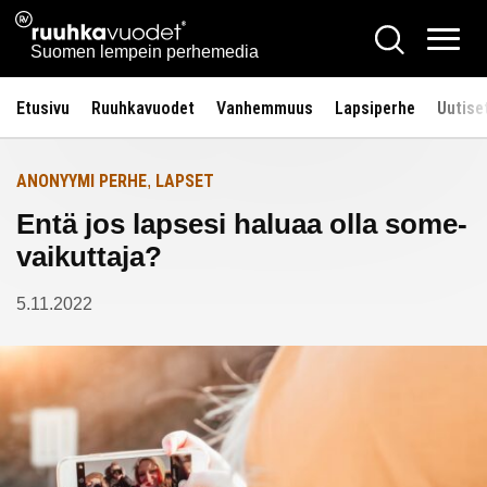
Siirry
Ruuhkavuodet.fi
Hae
Etusivulle
sisältöön
Vali
Suomen lempein perhemedia
Etusivu
Ruuhkavuodet
Vanhemmuus
Lapsiperhe
Uutise
ANONYYMI PERHE
LAPSET
,
Entä jos lapsesi haluaa olla some-
vaikuttaja?
5.11.2022