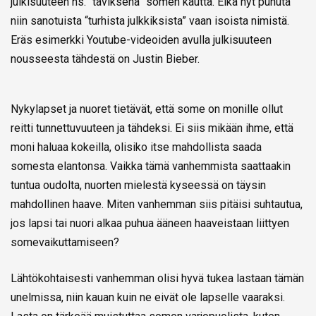
julkisuuteen ns. “taviksena” somen kautta. Eikä nyt puhuta
niin sanotuista “turhista julkkiksista” vaan isoista nimistä.
Eräs esimerkki Youtube-videoiden avulla julkisuuteen
nousseesta tähdestä on Justin Bieber.
Nykylapset ja nuoret tietävät, että some on monille ollut
reitti tunnettuvuuteen ja tähdeksi. Ei siis mikään ihme, että
moni haluaa kokeilla, olisiko itse mahdollista saada
somesta elantonsa. Vaikka tämä vanhemmista saattaakin
tuntua oudolta, nuorten mielestä kyseessä on täysin
mahdollinen haave. Miten vanhemman siis pitäisi suhtautua,
jos lapsi tai nuori alkaa puhua ääneen haaveistaan liittyen
somevaikuttamiseen?
Lähtökohtaisesti vanhemman olisi hyvä tukea lastaan tämän
unelmissa, niin kauan kuin ne eivät ole lapselle vaaraksi.