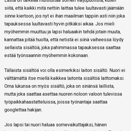
Lasta on tärkeää muistuttaa somen varjopuolista, kuten
siitä, että kaikki mitä nettiin laittaa tulee luultavasti jäämään
sinne kiertoon, jos nyt ei ihan maailman tappiin asti niin joka
tapauksessa luultavasti hyvin pitkäksi aikaa. Jos mieli
myöhemmin muuttuu ja lapsi haluaakin tehdä jotain muuta,
kannattaa pitää huolta, että netistä ei siinä vaiheessa löydy
sellaista sisältöä, joka pahimmassa tapauksessa saattaa
estää työnsaannin myöhemmin kokonaan.
Tällaista sisältöä voi olla esimerkiksi laiton sisältö. Nuori ei
välttämättä itse miellä kaikkea laitonta sisältöä laittomaksi.
Oma lukunsa on myös sisältö, joka on sinänsä laillista,
mutta joka saattaa asettaa nuoren noloon valoon tulevissa
työpaikkahaastatteluissa, joissa työnantaja saattaa
googlettaa hakijan.
Jos lapsi tai nuori haluaa somevaikuttajaksi, hänen