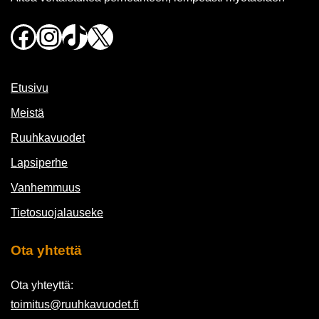
Facebook
Instagram
TikTok
X
Etusivu
Meistä
Ruuhkavuodet
Lapsiperhe
Vanhemmuus
Tietosuojalauseke
Ota yhtettä
Ota yhteyttä:
toimitus@ruuhkavuodet.fi