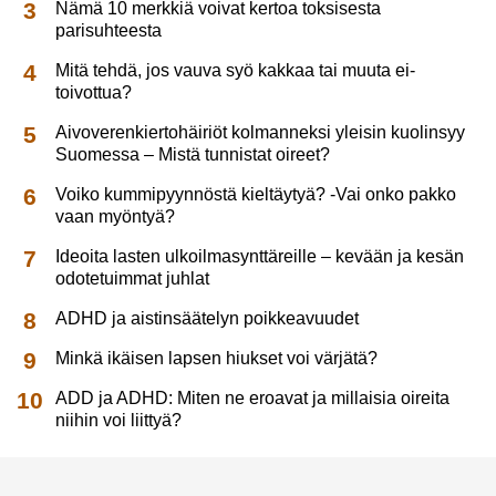
Nämä 10 merkkiä voivat kertoa toksisesta
parisuhteesta
Mitä tehdä, jos vauva syö kakkaa tai muuta ei-
toivottua?
Aivoverenkiertohäiriöt kolmanneksi yleisin kuolinsyy
Suomessa – Mistä tunnistat oireet?
Voiko kummipyynnöstä kieltäytyä? -Vai onko pakko
vaan myöntyä?
Ideoita lasten ulkoilmasynttäreille – kevään ja kesän
odotetuimmat juhlat
ADHD ja aistinsäätelyn poikkeavuudet
Minkä ikäisen lapsen hiukset voi värjätä?
ADD ja ADHD: Miten ne eroavat ja millaisia oireita
niihin voi liittyä?