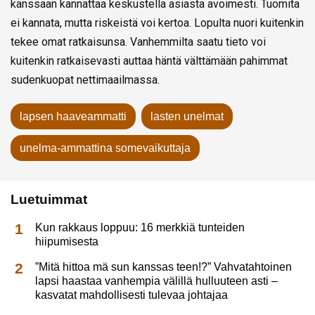
kanssaan kannattaa keskustella asiasta avoimesti. Tuomita
ei kannata, mutta riskeistä voi kertoa. Lopulta nuori kuitenkin
tekee omat ratkaisunsa. Vanhemmilta saatu tieto voi
kuitenkin ratkaisevasti auttaa häntä välttämään pahimmat
sudenkuopat nettimaailmassa.
lapsen haaveammatti
lasten unelmat
unelma-ammattina somevaikuttaja
Luetuimmat
Kun rakkaus loppuu: 16 merkkiä tunteiden
hiipumisesta
”Mitä hittoa mä sun kanssas teen!?” Vahvatahtoinen
lapsi haastaa vanhempia välillä hulluuteen asti –
kasvatat mahdollisesti tulevaa johtajaa