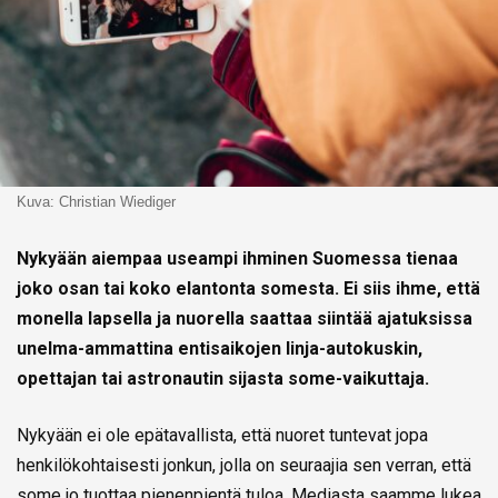
Kuva: Christian Wiediger
Nykyään aiempaa useampi ihminen Suomessa tienaa
joko osan tai koko elantonta somesta. Ei siis ihme, että
monella lapsella ja nuorella saattaa siintää ajatuksissa
unelma-ammattina entisaikojen linja-autokuskin,
opettajan tai astronautin sijasta some-vaikuttaja.
Nykyään ei ole epätavallista, että nuoret tuntevat jopa
henkilökohtaisesti jonkun, jolla on seuraajia sen verran, että
some jo tuottaa pienenpientä tuloa. Mediasta saamme lukea