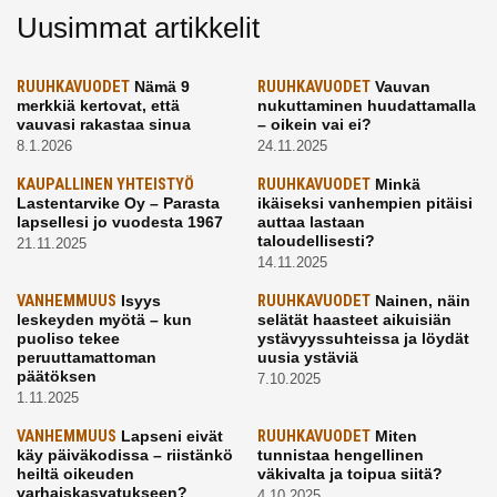
Uusimmat artikkelit
RUUHKAVUODET
Nämä 9
RUUHKAVUODET
Vauvan
merkkiä kertovat, että
nukuttaminen huudattamalla
vauvasi rakastaa sinua
– oikein vai ei?
8.1.2026
24.11.2025
KAUPALLINEN YHTEISTYÖ
RUUHKAVUODET
Minkä
Lastentarvike Oy – Parasta
ikäiseksi vanhempien pitäisi
lapsellesi jo vuodesta 1967
auttaa lastaan
taloudellisesti?
21.11.2025
14.11.2025
VANHEMMUUS
Isyys
RUUHKAVUODET
Nainen, näin
leskeyden myötä – kun
selätät haasteet aikuisiän
puoliso tekee
ystävyyssuhteissa ja löydät
peruuttamattoman
uusia ystäviä
päätöksen
7.10.2025
1.11.2025
VANHEMMUUS
Lapseni eivät
RUUHKAVUODET
Miten
käy päiväkodissa – riistänkö
tunnistaa hengellinen
heiltä oikeuden
väkivalta ja toipua siitä?
varhaiskasvatukseen?
4.10.2025