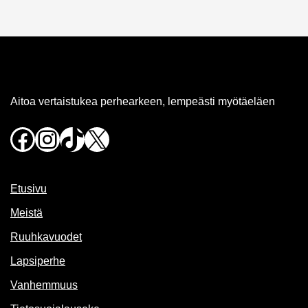
Aitoa vertaistukea perhearkeen, lempeästi myötäeläen
Facebook
Instagram
TikTok
X
Etusivu
Meistä
Ruuhkavuodet
Lapsiperhe
Vanhemmuus