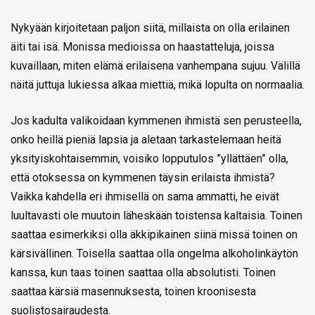
Nykyään kirjoitetaan paljon siitä, millaista on olla erilainen
äiti tai isä. Monissa medioissa on haastatteluja, joissa
kuvaillaan, miten elämä erilaisena vanhempana sujuu. Välillä
näitä juttuja lukiessa alkaa miettiä, mikä lopulta on normaalia.
Jos kadulta valikoidaan kymmenen ihmistä sen perusteella,
onko heillä pieniä lapsia ja aletaan tarkastelemaan heitä
yksityiskohtaisemmin, voisiko lopputulos ”yllättäen” olla,
että otoksessa on kymmenen täysin erilaista ihmistä?
Vaikka kahdella eri ihmisellä on sama ammatti, he eivät
luultavasti ole muutoin läheskään toistensa kaltaisia. Toinen
saattaa esimerkiksi olla äkkipikainen siinä missä toinen on
kärsivällinen. Toisella saattaa olla ongelma alkoholinkäytön
kanssa, kun taas toinen saattaa olla absolutisti. Toinen
saattaa kärsiä masennuksesta, toinen kroonisesta
suolistosairaudesta.