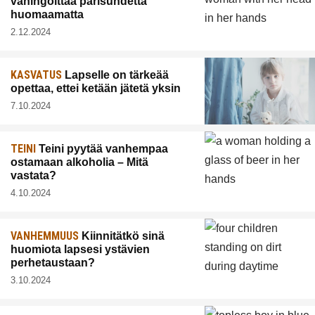
vahingoittaa parisuhdetta
huomaamatta
2.12.2024
KASVATUS
Lapselle on tärkeää
opettaa, ettei ketään jätetä yksin
7.10.2024
TEINI
Teini pyytää vanhempaa
ostamaan alkoholia – Mitä
vastata?
4.10.2024
VANHEMMUUS
Kiinnitätkö sinä
huomiota lapsesi ystävien
perhetaustaan?
3.10.2024