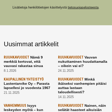
Lisätietoja henkilötietojen käsittelystä
tietosuojaselosteesta
.
Uusimmat artikkelit
RUUHKAVUODET
Nämä 9
RUUHKAVUODET
Vauvan
merkkiä kertovat, että
nukuttaminen huudattamalla
vauvasi rakastaa sinua
– oikein vai ei?
8.1.2026
24.11.2025
KAUPALLINEN YHTEISTYÖ
RUUHKAVUODET
Minkä
Lastentarvike Oy – Parasta
ikäiseksi vanhempien pitäisi
lapsellesi jo vuodesta 1967
auttaa lastaan
taloudellisesti?
21.11.2025
14.11.2025
VANHEMMUUS
Isyys
RUUHKAVUODET
Nainen, näin
leskeyden myötä – kun
selätät haasteet aikuisiän