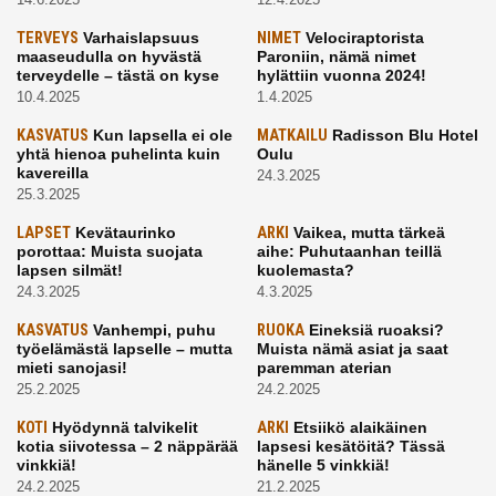
TERVEYS
Varhaislapsuus
NIMET
Velociraptorista
maaseudulla on hyvästä
Paroniin, nämä nimet
terveydelle – tästä on kyse
hylättiin vuonna 2024!
10.4.2025
1.4.2025
KASVATUS
Kun lapsella ei ole
MATKAILU
Radisson Blu Hotel
yhtä hienoa puhelinta kuin
Oulu
kavereilla
24.3.2025
25.3.2025
LAPSET
Kevätaurinko
ARKI
Vaikea, mutta tärkeä
porottaa: Muista suojata
aihe: Puhutaanhan teillä
lapsen silmät!
kuolemasta?
24.3.2025
4.3.2025
KASVATUS
Vanhempi, puhu
RUOKA
Eineksiä ruoaksi?
työelämästä lapselle – mutta
Muista nämä asiat ja saat
mieti sanojasi!
paremman aterian
25.2.2025
24.2.2025
KOTI
Hyödynnä talvikelit
ARKI
Etsiikö alaikäinen
kotia siivotessa – 2 näppärää
lapsesi kesätöitä? Tässä
vinkkiä!
hänelle 5 vinkkiä!
24.2.2025
21.2.2025