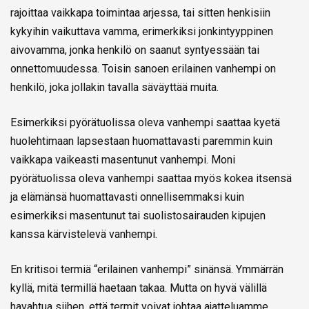
rajoittaa vaikkapa toimintaa arjessa, tai sitten henkisiin
kykyihin vaikuttava vamma, erimerkiksi jonkintyyppinen
aivovamma, jonka henkilö on saanut syntyessään tai
onnettomuudessa. Toisin sanoen erilainen vanhempi on
henkilö, joka jollakin tavalla säväyttää muita.
Esimerkiksi pyörätuolissa oleva vanhempi saattaa kyetä
huolehtimaan lapsestaan huomattavasti paremmin kuin
vaikkapa vaikeasti masentunut vanhempi. Moni
pyörätuolissa oleva vanhempi saattaa myös kokea itsensä
ja elämänsä huomattavasti onnellisemmaksi kuin
esimerkiksi masentunut tai suolistosairauden kipujen
kanssa kärvistelevä vanhempi.
En kritisoi termiä “erilainen vanhempi” sinänsä. Ymmärrän
kyllä, mitä termillä haetaan takaa. Mutta on hyvä välillä
havahtua siihen, että termit voivat johtaa ajatteluamme