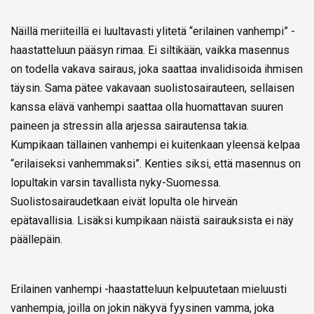
Näillä meriiteillä ei luultavasti ylitetä “erilainen vanhempi” -
haastatteluun pääsyn rimaa. Ei siltikään, vaikka masennus
on todella vakava sairaus, joka saattaa invalidisoida ihmisen
täysin. Sama pätee vakavaan suolistosairauteen, sellaisen
kanssa elävä vanhempi saattaa olla huomattavan suuren
paineen ja stressin alla arjessa sairautensa takia.
Kumpikaan tällainen vanhempi ei kuitenkaan yleensä kelpaa
“erilaiseksi vanhemmaksi”. Kenties siksi, että masennus on
lopultakin varsin tavallista nyky-Suomessa.
Suolistosairaudetkaan eivät lopulta ole hirveän
epätavallisia. Lisäksi kumpikaan näistä sairauksista ei näy
päällepäin.
Erilainen vanhempi -haastatteluun kelpuutetaan mieluusti
vanhempia, joilla on jokin näkyvä fyysinen vamma, joka