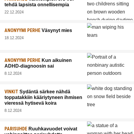
tehdä lapsista onnellisempia
22.12.2024
ANONYYMI PERHE
Väsynyt mies
18.12.2024
ANONYYMI PERHE
Kun aikuinen
ADHD-diagnoosin sai
8.12.2024
VINKIT
Sydäntä särkee nähdä
toppatakkiin kääriytyneen ihmisen
vieressä hytisevä koira
8.12.2024
PARISUHDE
Ruuhkavuodet voivat