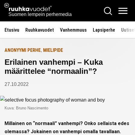
Siirry
Ruuhkavuodet.fi
Hae
Etusivulle
sisältöön
Vali
Suomen lempein perhemedia
Etusivu
Ruuhkavuodet
Vanhemmuus
Lapsiperhe
Uutise
ANONYYMI PERHE
MIELIPIDE
,
Erilainen vanhempi – Kuka
määrittelee “normaalin”?
27.10.2022
Kuva: Bruno Nascimento
Millainen on “normaali” vanhempi? Onko sellaista edes
olemassa? Jokainen on vanhempi omalla tavallaan.