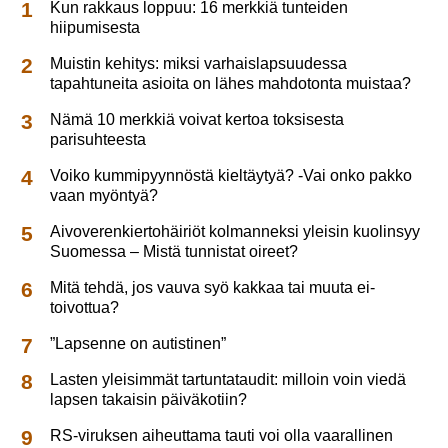
Kun rakkaus loppuu: 16 merkkiä tunteiden
hiipumisesta
Muistin kehitys: miksi varhaislapsuudessa
tapahtuneita asioita on lähes mahdotonta muistaa?
Nämä 10 merkkiä voivat kertoa toksisesta
parisuhteesta
Voiko kummipyynnöstä kieltäytyä? -Vai onko pakko
vaan myöntyä?
Aivoverenkiertohäiriöt kolmanneksi yleisin kuolinsyy
Suomessa – Mistä tunnistat oireet?
Mitä tehdä, jos vauva syö kakkaa tai muuta ei-
toivottua?
”Lapsenne on autistinen”
Lasten yleisimmät tartuntataudit: milloin voin viedä
lapsen takaisin päiväkotiin?
RS-viruksen aiheuttama tauti voi olla vaarallinen