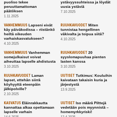
puoliso tekee
ystävyyssuhteissa ja löydät
peruuttamattoman
uusia ystäviä
päätöksen
7.10.2025
1.11.2025
VANHEMMUUS
Lapseni eivät
RUUHKAVUODET
Miten
käy päiväkodissa – riistänkö
tunnistaa hengellinen
heiltä oikeuden
väkivalta ja toipua siitä?
varhaiskasvatukseen?
4.10.2025
4.10.2025
VANHEMMUUS
Vanhemman
RUUHKAVUODET
20
somejulkaisut voivat
syyslomapuuhaa pienten
aiheuttaa lapselle ahdistusta
lasten kanssa
3.10.2025
3.10.2025
RUUHKAVUODET
Laman
UUTISET
Tutkimus: Kouluihin
lapset, ettehän siirrä
kaivataan takaisin kuria ja
köyhyyttä eteenpäin
järjestystä
jälkipolville?
13.9.2025
2.10.2025
KASVATUS
Eläinrakkautta
UUTISET
Iso määrä Pilttejä
kannattaa alkaa opettamaan
vedetään pois myynnistä –
lapselle varhain
homemyrkkyriski!
14.6.2025
12.4.2025