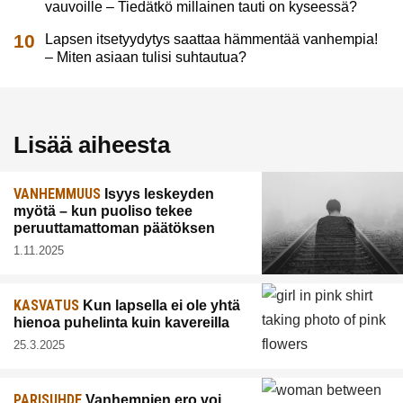
vauvoille – Tiedätkö millainen tauti on kyseessä?
Lapsen itsetyydytys saattaa hämmentää vanhempia!
– Miten asiaan tulisi suhtautua?
Lisää aiheesta
VANHEMMUUS
Isyys leskeyden
myötä – kun puoliso tekee
peruuttamattoman päätöksen
1.11.2025
KASVATUS
Kun lapsella ei ole yhtä
hienoa puhelinta kuin kavereilla
25.3.2025
PARISUHDE
Vanhempien ero voi