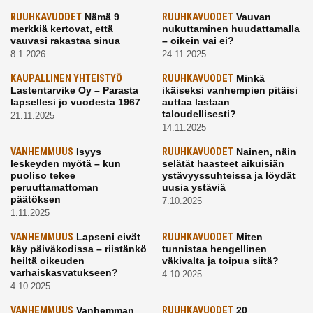
RUUHKAVUODET
Nämä 9
RUUHKAVUODET
Vauvan
merkkiä kertovat, että
nukuttaminen huudattamalla
vauvasi rakastaa sinua
– oikein vai ei?
8.1.2026
24.11.2025
KAUPALLINEN YHTEISTYÖ
RUUHKAVUODET
Minkä
Lastentarvike Oy – Parasta
ikäiseksi vanhempien pitäisi
lapsellesi jo vuodesta 1967
auttaa lastaan
taloudellisesti?
21.11.2025
14.11.2025
VANHEMMUUS
Isyys
RUUHKAVUODET
Nainen, näin
leskeyden myötä – kun
selätät haasteet aikuisiän
puoliso tekee
ystävyyssuhteissa ja löydät
peruuttamattoman
uusia ystäviä
päätöksen
7.10.2025
1.11.2025
VANHEMMUUS
Lapseni eivät
RUUHKAVUODET
Miten
käy päiväkodissa – riistänkö
tunnistaa hengellinen
heiltä oikeuden
väkivalta ja toipua siitä?
varhaiskasvatukseen?
4.10.2025
4.10.2025
VANHEMMUUS
Vanhemman
RUUHKAVUODET
20