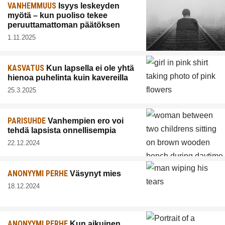
VANHEMMUUS
Isyys leskeyden
myötä – kun puoliso tekee
peruuttamattoman päätöksen
1.11.2025
KASVATUS
Kun lapsella ei ole yhtä
hienoa puhelinta kuin kavereilla
25.3.2025
PARISUHDE
Vanhempien ero voi
tehdä lapsista onnellisempia
22.12.2024
ANONYYMI PERHE
Väsynyt mies
18.12.2024
ANONYYMI PERHE
Kun aikuinen