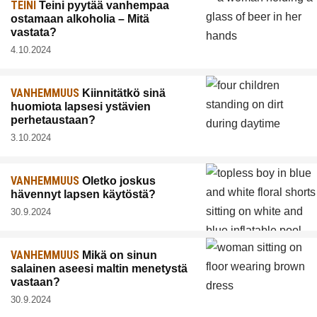
TEINI
Teini pyytää vanhempaa
ostamaan alkoholia – Mitä
vastata?
4.10.2024
VANHEMMUUS
Kiinnitätkö sinä
huomiota lapsesi ystävien
perhetaustaan?
3.10.2024
VANHEMMUUS
Oletko joskus
hävennyt lapsen käytöstä?
30.9.2024
VANHEMMUUS
Mikä on sinun
salainen aseesi maltin menetystä
vastaan?
30.9.2024