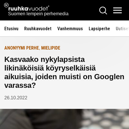
Siirry
Ruuhkavuodet.fi
Hae
Etusivulle
sisältöön
Vali
Suomen lempein perhemedia
Etusivu
Ruuhkavuodet
Vanhemmuus
Lapsiperhe
Uutise
ANONYYMI PERHE
MIELIPIDE
,
Kasvaako nykylapsista
likinäköisiä köyryselkäisiä
aikuisia, joiden muisti on Googlen
varassa?
26.10.2022