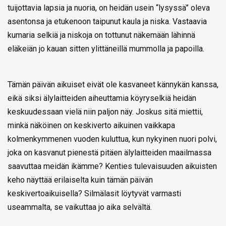
tuijottavia lapsia ja nuoria, on heidän usein “lysyssä” oleva
asentonsa ja etukenoon taipunut kaula ja niska. Vastaavia
kumaria selkiä ja niskoja on tottunut näkemään lähinnä
eläkeiän jo kauan sitten ylittäneillä mummolla ja papoilla.
Tämän päivän aikuiset eivät ole kasvaneet kännykän kanssa,
eikä siksi älylaitteiden aiheuttamia köyryselkiä heidän
keskuudessaan vielä niin paljon näy. Joskus sitä miettii,
minkä näköinen on keskiverto aikuinen vaikkapa
kolmenkymmenen vuoden kuluttua, kun nykyinen nuori polvi,
joka on kasvanut pienestä pitäen älylaitteiden maailmassa
saavuttaa meidän ikämme? Kenties tulevaisuuden aikuisten
keho näyttää erilaiselta kuin tämän päivän
keskivertoaikuisella? Silmälasit löytyvät varmasti
useammalta, se vaikuttaa jo aika selvältä.