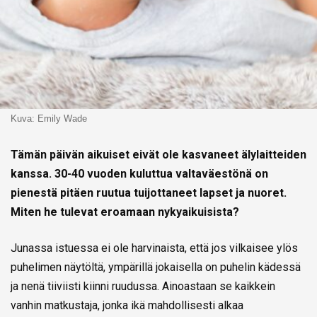
Kuva: Emily Wade
Tämän päivän aikuiset eivät ole kasvaneet älylaitteiden
kanssa. 30-40 vuoden kuluttua valtaväestönä on
pienestä pitäen ruutua tuijottaneet lapset ja nuoret.
Miten he tulevat eroamaan nykyaikuisista?
Junassa istuessa ei ole harvinaista, että jos vilkaisee ylös
puhelimen näytöltä, ympärillä jokaisella on puhelin kädessä
ja nenä tiiviisti kiinni ruudussa. Ainoastaan se kaikkein
vanhin matkustaja, jonka ikä mahdollisesti alkaa