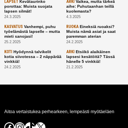
LAPSET
Kevätaurinko
ARKI
Vaikea, mutta tärkeä
porottaa: Muista suojata
aihe: Puhutaanhan teillä
lapsen silmät!
kuolemasta?
24.3.2025
4.3.2025
KASVATUS
Vanhempi, puhu
RUOKA
Eineksiä ruoaksi?
työelämästä lapselle – mutta
Muista nämä asiat ja saat
mieti sanojasi!
paremman aterian
25.2.2025
24.2.2025
KOTI
Hyödynnä talvikelit
ARKI
Etsiikö alaikäinen
kotia siivotessa – 2 näppärää
lapsesi kesätöitä? Tässä
vinkkiä!
hänelle 5 vinkkiä!
24.2.2025
21.2.2025
Aitoa vertaistukea perhearkeen, lempeästi myötäeläen
Facebook
Instagram
TikTok
X