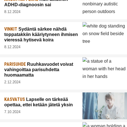
ADHD-diagnoosin sai
8.12.2024
VINKIT
Sydäntä särkee nähdä
toppatakkiin kääriytyneen ihmisen
vieressä hytisevä koira
8.12.2024
PARISUHDE
Ruuhkavuodet voivat
vahingoittaa parisuhdetta
huomaamatta
2.12.2024
KASVATUS
Lapselle on tärkeää
opettaa, ettei ketään jätetä yksin
7.10.2024