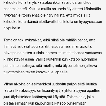
kahdeksikolla tai yli, katselee ikkunasta ulos tai lukee
sanomalehteä. Kaikilla muilla on usein älylaitteet käsissään.
Nykyään ei tosin enää ole harvinaista, että myös sillä
kahdeksikolla ikänsä aloittavalla henkilöllä on hyppysissään
älypuhelin.
Tämä on toki nykyaikaa, eikä siinä ole mitään pahaa, että
ihmiset haluavat seurata aktiivisesti maailman asioita,
olivatpa ne sitten uutisia, somea, tai mitä tahansa vastaavaa
kiinnostavaa asiaa. Välillä kuitenkin kun katsoo nuorimpia
puhelinten selaajia, sitä miettii, mitä älypuhelimen jatkuva
tuijottaminen tekee kasvavalle lapselle.
Viime aikoina on esimerkiksi uutisoitu paljon siitä, kuinka
lasten likinäköisyys on lisääntynyt ja yhtenä syynä epäillään
juuri älylaitteiden lsääntynyttä käyttöä. Toinen asia, joka
pistää silmään kun kaupungilla katsoo puhelimiaan