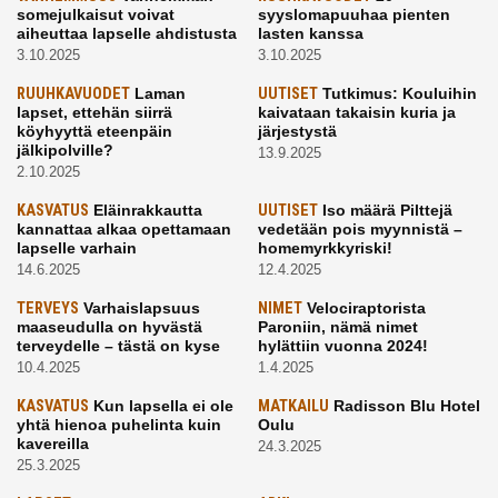
somejulkaisut voivat
syyslomapuuhaa pienten
aiheuttaa lapselle ahdistusta
lasten kanssa
3.10.2025
3.10.2025
RUUHKAVUODET
Laman
UUTISET
Tutkimus: Kouluihin
lapset, ettehän siirrä
kaivataan takaisin kuria ja
köyhyyttä eteenpäin
järjestystä
jälkipolville?
13.9.2025
2.10.2025
KASVATUS
Eläinrakkautta
UUTISET
Iso määrä Pilttejä
kannattaa alkaa opettamaan
vedetään pois myynnistä –
lapselle varhain
homemyrkkyriski!
14.6.2025
12.4.2025
TERVEYS
Varhaislapsuus
NIMET
Velociraptorista
maaseudulla on hyvästä
Paroniin, nämä nimet
terveydelle – tästä on kyse
hylättiin vuonna 2024!
10.4.2025
1.4.2025
KASVATUS
Kun lapsella ei ole
MATKAILU
Radisson Blu Hotel
yhtä hienoa puhelinta kuin
Oulu
kavereilla
24.3.2025
25.3.2025