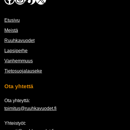
Etusivu
Meistä
Ruuhkavuodet
Lapsiperhe
Vanhemmuus
Tietosuojalauseke
Ota yhtettä
Ota yhteyttä:
toimitus@ruuhkavuodet.fi
Yhteistyöt: