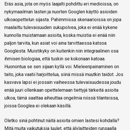
Eräs asia, jota on myös laajalti pohdittu eri medioissa, on
nykymaailman lasten ja nuorten Googlen käyttö asioiden
ulkoaopettelun sijasta. Pahimmissa skenaarioissa on jopa
maalailtu tulevaisuuden sukupolvea, joka ei enää kykene
kunnolla muistamaan asioita, koska muistia ei enää niin
paljon tarvita, kun asiat voi aina tarvittaessa katsoa
Googlesta. Muistikyky on kuitenkin niin integraalinen osa
ihmisen biologiaa, että tuskin se kokonaan katoaa.
Huonontua se sen sijaan kyllä voi. Mieleenpainaminen on
taito, joka vaatii harjoittelua, siinä missä muutkin taidot. Jos
kasvava lapsi ei jossain vaiheessa tulevaisuudessa joudu
enää juuri ollenkaan opettelemaan tiettyjä tärkeitä asioita
ulkoa, tämä saattaa aiheuttaa ongelmia niissä tilanteissa,
joissa Googlea ei olekaan käsillä.
Oletko sinä pohtinut näitä asioita omien lastesi kohdalla?
Mitä muita vaikutuksia luulet, että älylaitteiden runsaalla