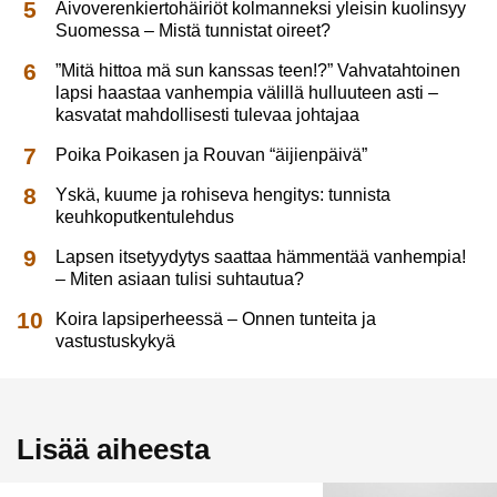
Aivoverenkiertohäiriöt kolmanneksi yleisin kuolinsyy
Suomessa – Mistä tunnistat oireet?
”Mitä hittoa mä sun kanssas teen!?” Vahvatahtoinen
lapsi haastaa vanhempia välillä hulluuteen asti –
kasvatat mahdollisesti tulevaa johtajaa
Poika Poikasen ja Rouvan “äijienpäivä”
Yskä, kuume ja rohiseva hengitys: tunnista
keuhkoputkentulehdus
Lapsen itsetyydytys saattaa hämmentää vanhempia!
– Miten asiaan tulisi suhtautua?
Koira lapsiperheessä – Onnen tunteita ja
vastustuskykyä
Lisää aiheesta