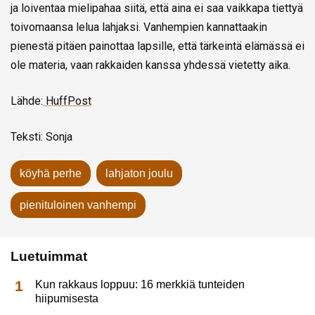
ja loiventaa mielipahaa siitä, että aina ei saa vaikkapa tiettyä
toivomaansa lelua lahjaksi. Vanhempien kannattaakin
pienestä pitäen painottaa lapsille, että tärkeintä elämässä ei
ole materia, vaan rakkaiden kanssa yhdessä vietetty aika.
Lähde:
HuffPost
Teksti: Sonja
köyhä perhe
lahjaton joulu
pienituloinen vanhempi
Luetuimmat
Kun rakkaus loppuu: 16 merkkiä tunteiden
hiipumisesta