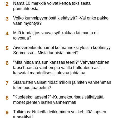
Nämä 10 merkkiä voivat kertoa toksisesta
parisuhteesta
Voiko kummipyynnöstä kieltäytyä? -Vai onko pakko
vaan myöntyä?
Mitä tehdä, jos vauva syö kakkaa tai muuta ei-
toivottua?
Aivoverenkiertohäiriöt kolmanneksi yleisin kuolinsyy
Suomessa – Mistä tunnistat oireet?
”Mitä hittoa mä sun kanssas teen!?” Vahvatahtoinen
lapsi haastaa vanhempia välillä hulluuteen asti –
kasvatat mahdollisesti tulevaa johtajaa
Sisarusten väliset riidat: milloin ja miten vanhemman
tulee puuttua peliin?
”Kuoleeko lapseni?” -Kuumekouristus säikäyttää
monet pienten lasten vanhemmat!
Tutkimus: Nukeilla leikkiminen voi kehittää lapsen
tunneälyä!