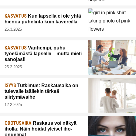
KASVATUS
Kun lapsella ei ole yhtä
hienoa puhelinta kuin kavereilla
25.3.2025
KASVATUS
Vanhempi, puhu
työelämästä lapselle – mutta mieti
sanojasi!
25.2.2025
ISYYS
Tutkimus: Raskausaika on
tulevalle isällekin tärkeä
siirtymävaihe
12.2.2025
ODOTUSAIKA
Raskaus voi näkyä
iholla: Näin hoidat yleiset iho-
ongelmat