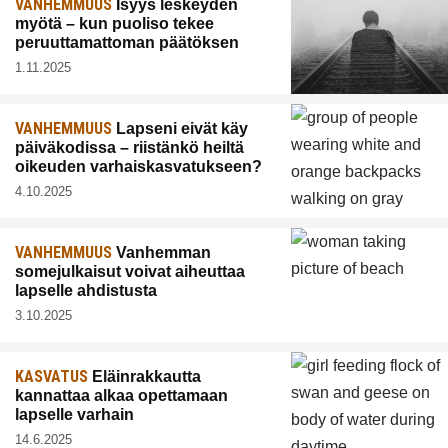
VANHEMMUUS
Isyys leskeyden
myötä – kun puoliso tekee
peruuttamattoman päätöksen
1.11.2025
VANHEMMUUS
Lapseni eivät käy
päiväkodissa – riistänkö heiltä
oikeuden varhaiskasvatukseen?
4.10.2025
VANHEMMUUS
Vanhemman
somejulkaisut voivat aiheuttaa
lapselle ahdistusta
3.10.2025
KASVATUS
Eläinrakkautta
kannattaa alkaa opettamaan
lapselle varhain
14.6.2025