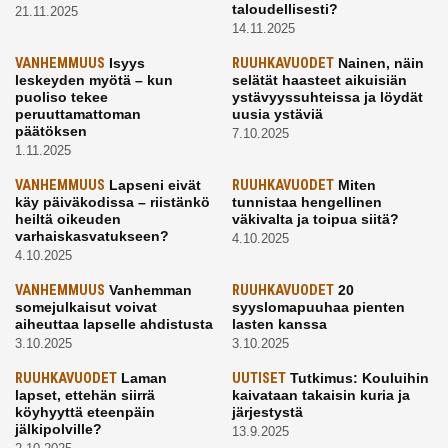
taloudellisesti?
21.11.2025
14.11.2025
VANHEMMUUS
Isyys
RUUHKAVUODET
Nainen, näin
leskeyden myötä – kun
selätät haasteet aikuisiän
puoliso tekee
ystävyyssuhteissa ja löydät
peruuttamattoman
uusia ystäviä
päätöksen
7.10.2025
1.11.2025
VANHEMMUUS
Lapseni eivät
RUUHKAVUODET
Miten
käy päiväkodissa – riistänkö
tunnistaa hengellinen
heiltä oikeuden
väkivalta ja toipua siitä?
varhaiskasvatukseen?
4.10.2025
4.10.2025
VANHEMMUUS
Vanhemman
RUUHKAVUODET
20
somejulkaisut voivat
syyslomapuuhaa pienten
aiheuttaa lapselle ahdistusta
lasten kanssa
3.10.2025
3.10.2025
RUUHKAVUODET
Laman
UUTISET
Tutkimus: Kouluihin
lapset, ettehän siirrä
kaivataan takaisin kuria ja
köyhyyttä eteenpäin
järjestystä
jälkipolville?
13.9.2025