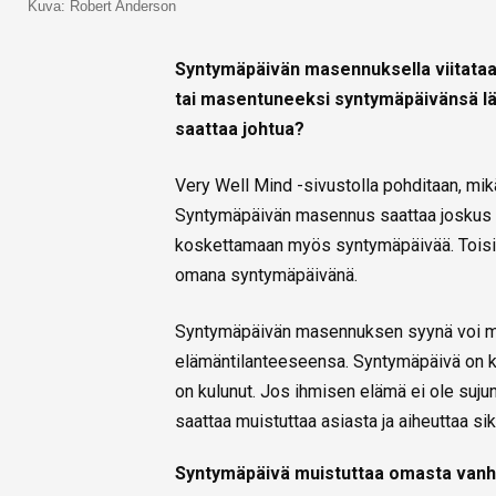
Kuva: Robert Anderson
Syntymäpäivän masennuksella viitataan
tai masentuneeksi syntymäpäivänsä lä
saattaa johtua?
Very Well Mind -sivustolla pohditaan, mi
Syntymäpäivän masennus saattaa joskus liit
koskettamaan myös syntymäpäivää. Tois
omana syntymäpäivänä.
Syntymäpäivän masennuksen syynä voi my
elämäntilanteeseensa. Syntymäpäivä on ko
on kulunut. Jos ihmisen elämä ei ole sujunu
saattaa muistuttaa asiasta ja aiheuttaa s
Syntymäpäivä muistuttaa omasta van