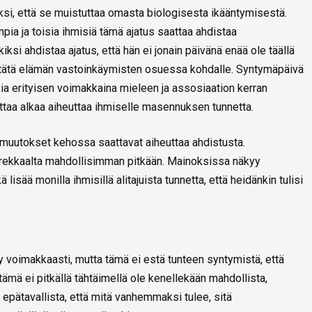
si, että se muistuttaa omasta biologisesta ikääntymisestä.
 ja toisia ihmisiä tämä ajatus saattaa ahdistaa
si ahdistaa ajatus, että hän ei jonain päivänä enää ole täällä
tätä elämän vastoinkäymisten osuessa kohdalle. Syntymäpäivä
sia erityisen voimakkaina mieleen ja assosiaation kerran
taa alkaa aiheuttaa ihmiselle masennuksen tunnetta.
 muutokset kehossa saattavat aiheuttaa ahdistusta.
rekkaalta mahdollisimman pitkään. Mainoksissa näkyy
isää monilla ihmisillä alitajuista tunnetta, että heidänkin tulisi
y voimakkaasti, mutta tämä ei estä tunteen syntymistä, että
 tämä ei pitkällä tähtäimellä ole kenellekään mahdollista,
epätavallista, että mitä vanhemmaksi tulee, sitä