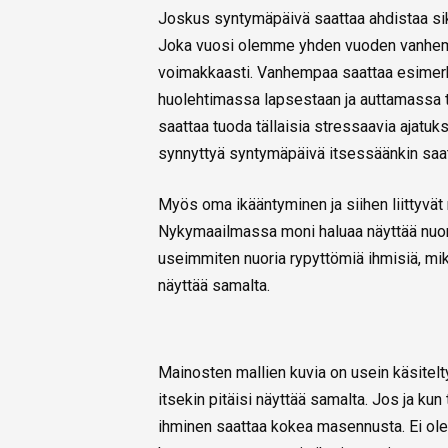
Joskus syntymäpäivä saattaa ahdistaa sik
Joka vuosi olemme yhden vuoden vanhempia
voimakkaasti. Vanhempaa saattaa esimerkik
huolehtimassa lapsestaan ja auttamassa 
saattaa tuoda tällaisia stressaavia ajatuk
synnyttyä syntymäpäivä itsessäänkin saat
Myös oma ikääntyminen ja siihen liittyvät
Nykymaailmassa moni haluaa näyttää nuo
useimmiten nuoria rypyttömiä ihmisiä, mikä l
näyttää samalta.
Mainosten mallien kuvia on usein käsitelt
itsekin pitäisi näyttää samalta. Jos ja kun
ihminen saattaa kokea masennusta. Ei ole 