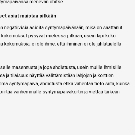
tymäpäivänsä menevän ohitse.
et asiat muistaa pitkään
negatiivisia asioita syntymäpäivänään, mikä on saattanut
et kokemukset pysyvät mielessä pitkään, usein läpi koko
a kokemuksia, ei ole ihme, että ihminen ei ole juhlatuulella
selle masennusta ja jopa ahdistusta, usein muille ihmisille
ja tilaisuus näyttää välittämistään lahjojen ja korttien
a syntymäpäivä, ahdistusta ehkä vähentää tieto siitä, kuinka
 piirtää vanhemmalle syntymäpäiväkortin ja viettää tärkeän