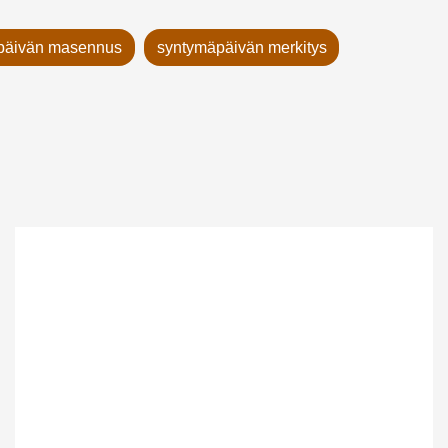
päivän masennus
syntymäpäivän merkitys