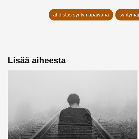
ahdistus syntymäpäivänä
syntymä
Lisää aiheesta