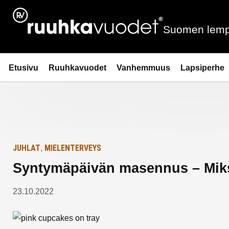
Siirry
Etusivulle
sisältöön
Suomen lemp
Ruuhkavuodet.fi
Etusivu
Ruuhkavuodet
Vanhemmuus
Lapsiperhe
JUHLAT
MIELENTERVEYS
,
Syntymäpäivän masennus – Miksi
23.10.2022