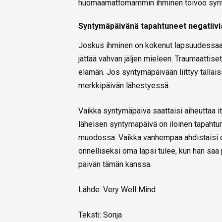
huomaamattomammin ihminen toivoo syn
Syntymäpäivänä tapahtuneet negatiivis
Joskus ihminen on kokenut lapsuudessaan 
jättää vahvan jäljen mieleen. Traumaattis
elämän. Jos syntymäpäivään liittyy tällaisi
merkkipäivän lähestyessä.
Vaikka syntymäpäivä saattaisi aiheuttaa it
läheisen syntymäpäivä on iloinen tapahtuma 
muodossa. Vaikka vanhempaa ahdistaisi om
onnelliseksi oma lapsi tulee, kun hän saa
päivän tämän kanssa.
Lähde:
Very Well Mind
Teksti: Sonja