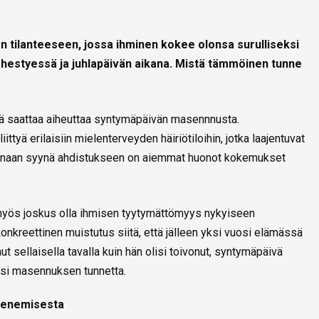
 tilanteeseen, jossa ihminen kokee olonsa surulliseksi
hestyessä ja juhlapäivän aikana. Mistä tämmöinen tunne
kä saattaa aiheuttaa syntymäpäivän masennnusta.
tyä erilaisiin mielenterveyden häiriötiloihin, jotka laajentuvat
inaan syynä ahdistukseen on aiemmat huonot kokemukset
ös joskus olla ihmisen tyytymättömyys nykyiseen
nkreettinen muistutus siitä, että jälleen yksi vuosi elämässä
t sellaisella tavalla kuin hän olisi toivonut, syntymäpäivä
iksi masennuksen tunnetta.
henemisesta