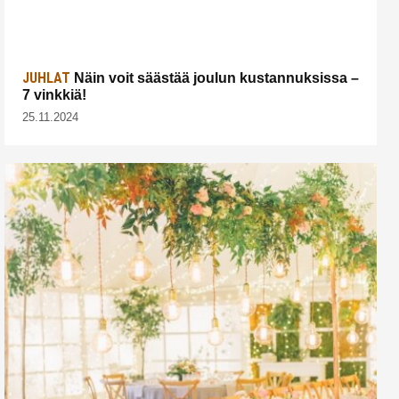
JUHLAT
Näin voit säästää joulun kustannuksissa –
7 vinkkiä!
25.11.2024