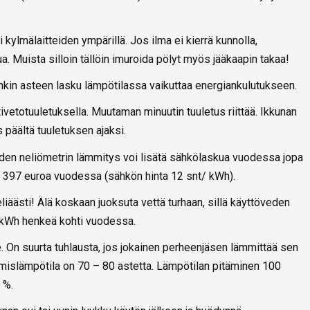
kylmälaitteiden ympärillä. Jos ilma ei kierrä kunnolla,
a. Muista silloin tällöin imuroida pölyt myös jääkaapin takaa!
kin asteen lasku lämpötilassa vaikuttaa energiankulutukseen.
ivetotuuletuksella. Muutaman minuutin tuuletus riittää. Ikkunan
s päältä tuuletuksen ajaksi.
iiden neliömetrin lämmitys voi lisätä sähkölaskua vuodessa jopa
 397 euroa vuodessa (sähkön hinta 12 snt/ kWh).
äästi! Älä koskaan juoksuta vettä turhaan, sillä käyttöveden
 kWh henkeä kohti vuodessa.
. On suurta tuhlausta, jos jokainen perheenjäsen lämmittää sen
omislämpötila on 70 – 80 astetta. Lämpötilan pitäminen 100
 %.