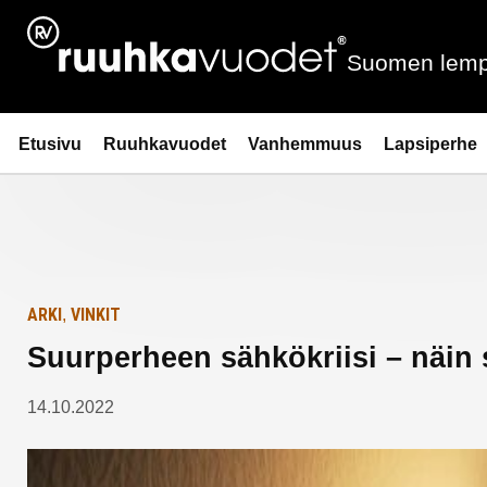
Siirry
Etusivulle
sisältöön
Suomen lemp
Ruuhkavuodet.fi
Etusivu
Ruuhkavuodet
Vanhemmuus
Lapsiperhe
ARKI
VINKIT
,
Suurperheen sähkökriisi – näin 
14.10.2022