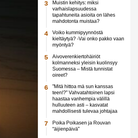
Muistin kehitys: miksi
varhaislapsuudessa
tapahtuneita asioita on lähes
mahdotonta muistaa?
Voiko kummipyynnöstä
kieltäytyä? -Vai onko pakko vaan
myöntyä?
Aivoverenkiertohäiriöt
kolmanneksi yleisin kuolinsyy
Suomessa – Mistä tunnistat
oireet?
”Mitä hittoa mä sun kanssas
teen!?” Vahvatahtoinen lapsi
haastaa vanhempia välillä
hulluuteen asti – kasvatat
mahdollisesti tulevaa johtajaa
Poika Poikasen ja Rouvan
“äijienpäivä”