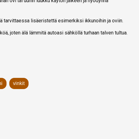
n ovi tai uunin luukku käytön jälkeen ja hyödynnä
ää tarvittaessa lisäeristettä esimerkiksi ikkunoihin ja oviin.
öä, joten älä lämmitä autoasi sähköllä turhaan talven tultua.
ni
vinkit