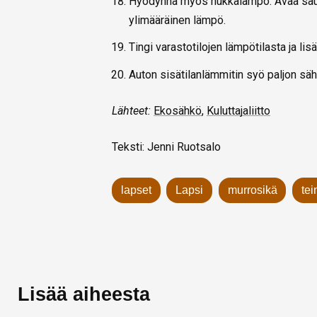
Hyödynnä myös hukkalämpö. Avaa sauna
ylimääräinen lämpö.
Tingi varastotilojen lämpötilasta ja lis
Auton sisätilanlämmitin syö paljon sähk
Lähteet:
Ekosähkö
,
Kuluttajaliitto
Teksti: Jenni Ruotsalo
lapset
Lapsi
murrosikä
tei
Lisää aiheesta