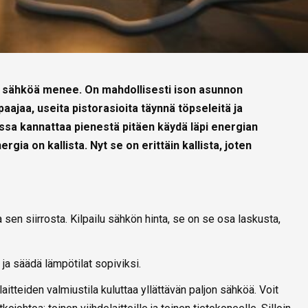
tä sähköä menee. On mahdollisesti ison asunnon
aajaa, useita pistorasioita täynnä töpseleitä ja
nssa kannattaa pienestä pitäen käydä läpi energian
rgia on kallista. Nyt se on erittäin kallista, joten
en siirrosta. Kilpailu sähkön hinta, se on se osa laskusta,
 ja säädä lämpötilat sopiviksi.
 laitteiden valmiustila kuluttaa yllättävän paljon sähköä. Voit