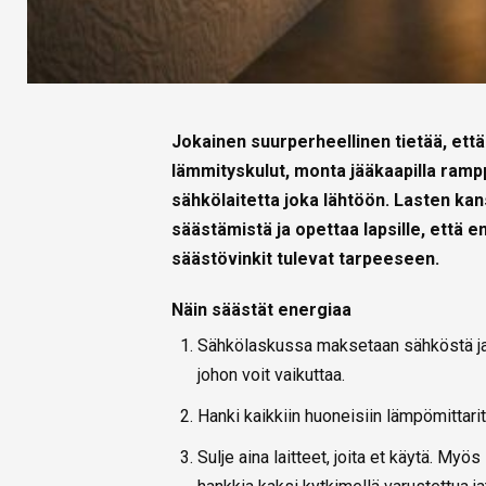
Jokainen suurperheellinen tietää, et
lämmityskulut, monta jääkaapilla rampp
sähkölaitetta joka lähtöön. Lasten ka
säästämistä ja opettaa lapsille, että ene
säästövinkit tulevat tarpeeseen.
Näin säästät energiaa
Sähkölaskussa maksetaan sähköstä ja s
johon voit vaikuttaa.
Hanki kaikkiin huoneisiin lämpömittarit
Sulje aina laitteet, joita et käytä. Myös