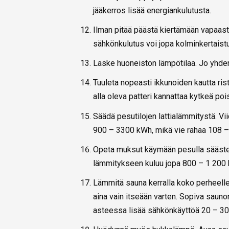
jääkerros lisää energiankulutusta.
Ilman pitää päästä kiertämään vapaasti 
sähkönkulutus voi jopa kolminkertaistu
Laske huoneiston lämpötilaa. Jo yhden
Tuuleta nopeasti ikkunoiden kautta rist
alla oleva patteri kannattaa kytkeä poi
Säädä pesutilojen lattialämmitystä. V
900 – 3300 kWh, mikä vie rahaa 108 –
Opeta muksut käymään pesulla säästeli
lämmitykseen kuluu jopa 800 – 1 200
Lämmitä sauna kerralla koko perheelle
aina vain itseään varten. Sopiva saun
asteessa lisää sähkönkäyttöä 20 – 30