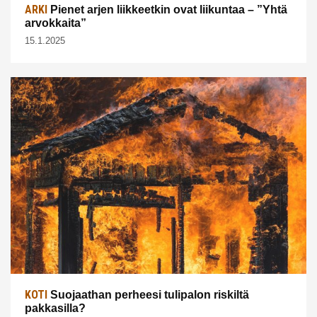
ARKI
Pienet arjen liikkeetkin ovat liikuntaa – ”Yhtä
arvokkaita”
15.1.2025
KOTI
Suojaathan perheesi tulipalon riskiltä
pakkasilla?