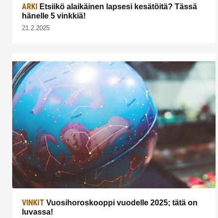
ARKI
Etsiikö alaikäinen lapsesi kesätöitä? Tässä
hänelle 5 vinkkiä!
21.2.2025
VINKIT
Vuosihoroskooppi vuodelle 2025; tätä on
luvassa!